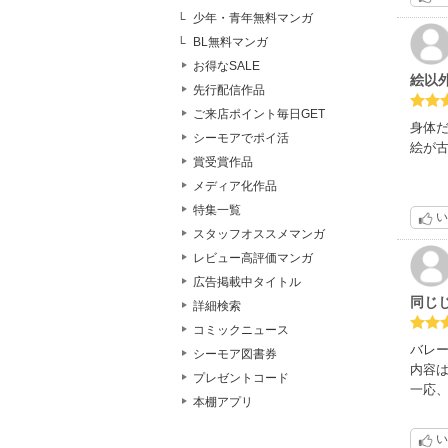
少年・青年無料マンガ
BL無料マンガ
お得なSALE
絵以
先行配信作品
ご来店ポイント毎日GET
身体
シーモアでポイ活
絵が
賞受賞作品
メディア化作品
特集一覧
い
スタッフオススメマンガ
レビュー高評価マンガ
広告掲載中タイトル
同じ
詳細検索
コミックニュース
バレ
シーモア図書券
内容
プレゼントコード
一応
本棚アプリ
い