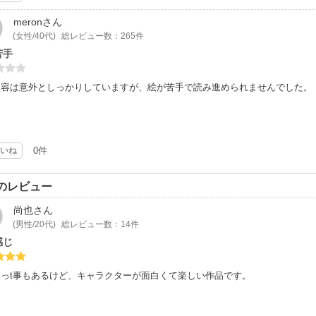
meron
さん
(女性/40代)
総レビュー数：265件
苦手
内容は意外としっかりしていますが、絵が苦手で読み進められませんでした。
いね
0件
のレビュー
尚也
さん
(男性/20代)
総レビュー数：14件
感じ
えっt事もあるけど、キャラクターが面白くて楽しい作品です。