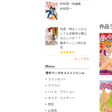
村枝賢一短編集
村枝賢一
作品
何度、時をくりかえ
しても本能寺が燃え
るんじゃが！？
藤本ケンシ / 井出圭
亮
もっと見る
Menu
青年マンガオススメジャンル
ファンタジー
ラブコメ
バトル・アクション
ギャグ・コメディー
歴史
お色気