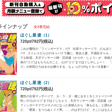
ラインナップ
全3巻完結
ほぐし屋 捷（1）
720pt/792円(税込)
これが魔性の「フィンガーテク」だ!! 出張マッサージで、心もほ
ー!! ストレスだらけのキャバクラ嬢に、熟女人妻、不感症ギャル
でも歓迎。天才マッサージ師・苅谷捷（かりや・しょう）が、依頼
体の“コリ”はもちろんのこと、心の“コリ”までほぐしやしょー！ 
ズ』の村田ひろゆきがお贈りする、ちょっぴりHなドタバタ喜劇！
ほぐし屋 捷（2）
720pt/792円(税込)
魔性の出張マッサージで、カ・ラ・ダ・感じるモミモミストーリー!
性）の“心のコリ”までほぐしちゃう、天才マッサージ師・苅谷捷（
フィンガーテクでメロメロになった依頼人から「身も心も」と誘わ
ど、「硬派」をつらぬくイイ男。……のはずだけど、そこにはなん