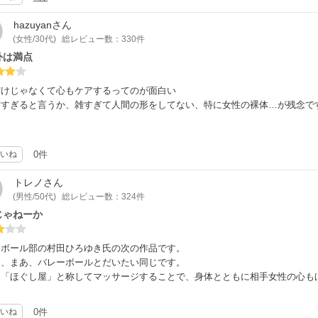
hazuyan
さん
(女性/30代)
総レビュー数：330件
外は満点
だけじゃなくて心もケアするってのが面白い
古すぎると言うか、雑すぎて人間の形をしてない、特に女性の裸体…が残念で
いね
0件
トレノ
さん
(男性/50代)
総レビュー数：324件
じゃねーか
ーボール部の村田ひろゆき氏の次の作品です。
は、まあ、バレーボールとだいたい同じです。
、「ほぐし屋」と称してマッサージすることで、身体とともに相手女性の心も
いね
0件