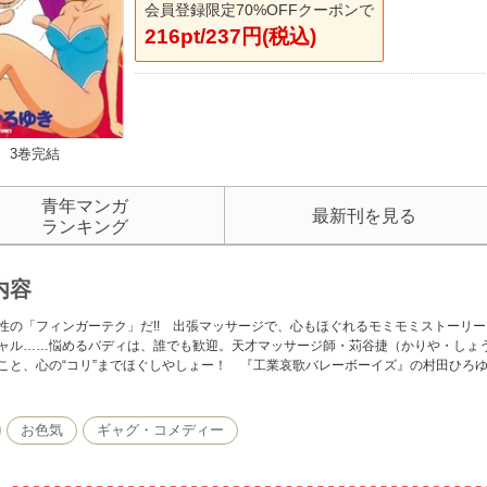
会員登録限定70%OFFクーポンで
216pt/237円(税込)
3巻完結
青年マンガ
最新刊を見る
ランキング
内容
性の「フィンガーテク」だ!! 出張マッサージで、心もほぐれるモミモミストーリー
ャル……悩めるバディは、誰でも歓迎。天才マッサージ師・苅谷捷（かりや・しょう
こと、心の“コリ”までほぐしやしょー！ 『工業哀歌バレーボーイズ』の村田ひろ
お色気
ギャグ・コメディー