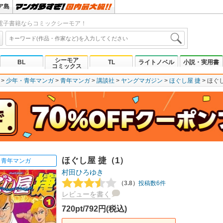
ア島
電子書籍ならコミックシーモア！
シーモア
BL
TL
ライトノベル
小説・実用書
コミックス
少年・青年マンガ
青年マンガ
講談社
ヤングマガジン
ほぐし屋 捷
ほぐし
ほぐし屋 捷（1）
青年マンガ
村田ひろゆき
（3.8）
投稿数6件
レビューを書く
720pt/792円(税込)