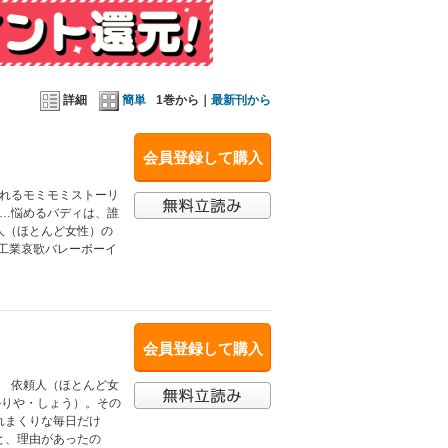
詳細
簡単
1巻から｜
最新刊から
会員登録して購入
ぐれるモミモミストーリ
……悩めるバディは、誰
人（ほとんど女性）の
『工業哀歌バレーボーイ
会員登録して購入
! 依頼人（ほとんど女
かりや・しょう）。その
れまくりな毎日だけ
と、理由があったの