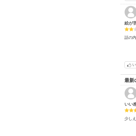
絵が
話の
い
最新
いい
少し