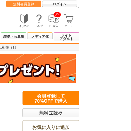
無料会員登録
ログイン
UP!
はじめて
ヘルプ
PT購入
カート
ライト
雑誌・写真集
メディア化
アダルト
屋 捷（1）
会員登録して
70%OFFで購入
お気に入りに追加