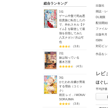
総合ランキング
出版社
雑誌・レ
1位
ゲーム中盤で死ぬ悪
DL期限
役貴族に転生したの
配信開始
で、外れスキル【テ
ファイル
イム】を駆使して最
強を目指してみた
出版年月
八又ナガト
/
月山可
ISBN
也
対応ビュ
（3.8）
2位
作品をシ
妹は知っている
雁木万里
（4.5）
レビ
3位
かたわれ令嬢が男装
ほぐし
する理由（コミッ
平均評価
ク）
雨宮 レイ．
/
MONA
/
SORAJIMA
（3.8）