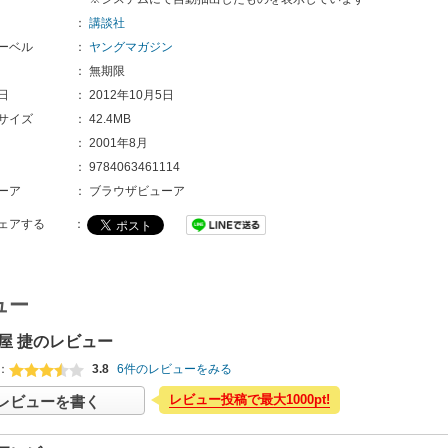
：
講談社
ーベル
：
ヤングマガジン
：
無期限
日
：
2012年10月5日
サイズ
：
42.4MB
：
2001年8月
：
9784063461114
ーア
：
ブラウザビューア
ェアする
：
ュー
屋 捷のレビュー
：
3.8
6件のレビューをみる
レビュー投稿で最大1000pt!
レビューを書く