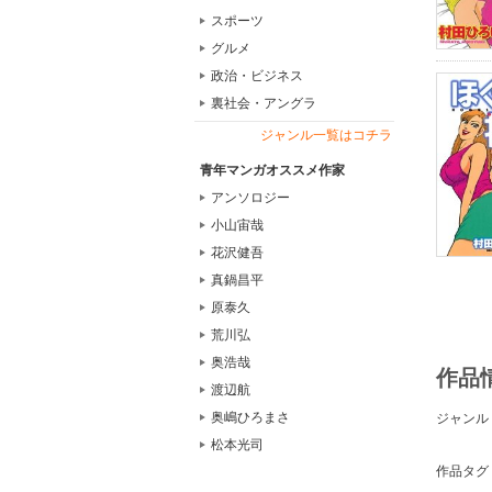
スポーツ
グルメ
政治・ビジネス
裏社会・アングラ
ジャンル一覧はコチラ
青年マンガオススメ作家
アンソロジー
小山宙哉
花沢健吾
真鍋昌平
原泰久
荒川弘
奥浩哉
作品
渡辺航
奥嶋ひろまさ
ジャンル
松本光司
作品タグ