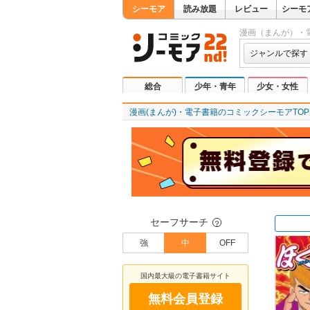
シーモア
読み放題
レビュー
シーモ
漫画（まんが）・
ジャンルで探す
総合
少年・青年
少女・女性
漫画(まんが)・電子書籍のコミックシーモアTOP
セーフサーチ
？
強
中
OFF
国内最大級の電子書籍サイト
無料会員登録