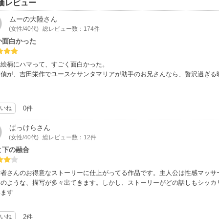
価レビュー
ムーの大陸
さん
(女性/40代)
総レビュー数：174件
か面白かった
な絵柄にハマって、すごく面白かった。
探偵が、吉田栄作でユースケサンタマリアが助手のお兄さんなら、贅沢過ぎる
いね
0件
ぱっけら
さん
(女性/40代)
総レビュー数：12件
と下の融合
作者さんのお得意なストーリーに仕上がってる作品です。主人公は性感マッサ
しのような、描写が多々出てきます。しかし、ストーリーがどの話しもシッカ
います
いね
2件