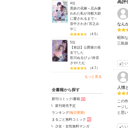
高評
4位
黒妖の花嫁～忌み嫌
われた私が冷酷大尉
に愛されるまで～
音中さわき
/
宮之み
なん
やこ
（4.5）
昭和
5位
三島
【単話】公爵家の長
女でした
彩川ぬるぴょ
/
鈴音
さや
/
たむ
い
（4.7）
もっと見る
人情
全書籍から探す
新刊コミック/書籍
この
新刊発売予定
ージ
と思
ランキング
(毎日更新)
まるごと無料コミック
少女・女性無料マンガ
い