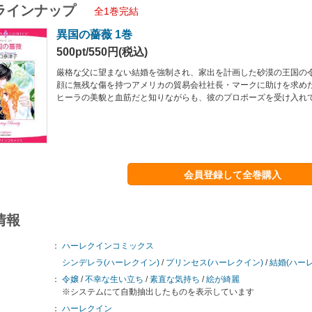
ラインナップ
全1巻完結
異国の薔薇 1巻
500pt/550円(税込)
厳格な父に望まない結婚を強制され、家出を計画した砂漠の王国の
顔に無残な傷を持つアメリカの貿易会社社長・マークに助けを求め
ヒーラの美貌と血筋だと知りながらも、彼のプロポーズを受け入れて
会員登録して全巻購入
情報
：
ハーレクインコミックス
シンデレラ(ハーレクイン)
/
プリンセス(ハーレクイン)
/
結婚(ハー
：
令嬢
/
不幸な生い立ち
/
素直な気持ち
/
絵が綺麗
※システムにて自動抽出したものを表示しています
：
ハーレクイン