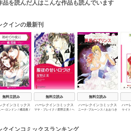
作品を読んだ人はこんな作品も読んでいます
レクインの最新刊
s
無料立読み
無料立読み
無料立読み
レクインコミックス
ハーレクインコミックス
ハーレクインコミックス
ハー
ニー･ロンドン
/
橘花夜
/
マヤ・ブレイク
/
星野正美
/
ヘ
ニーナ･ブルーンス
/
おおつき
ケイト
2026年 vol.1064
セット 2026年 vol.1002
セット 2026年 vol.1063
セット 
ー･ライアンズ
/
花牟礼
レン･ブルックス
/
のわきねい
/
ちずる
/
レベッカ･ヨーク
/
稜
ーザン
1巻
1巻
1巻
サラ･モーガン
/
星合操
/
マーガレット･ウェイ
/
一重夕
敦水
/
ケイト･ハーディ
/
海野
津谷さ
･ウィール
/
津寺里可子
子
みつる
/
サラ･ウッド
/
流水凛
レクインコミックスランキング
子