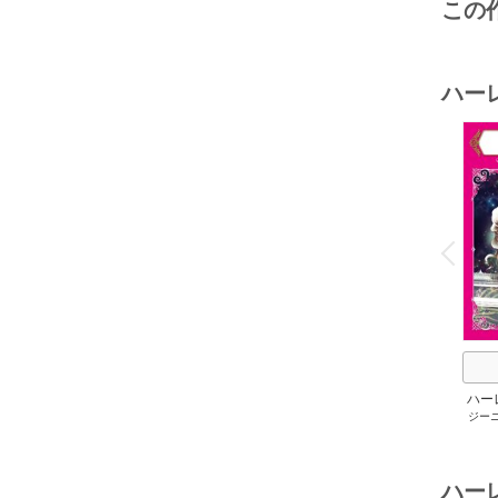
この
ハー
o
v
P
r
e
i
u
ハー
ジー
セット 
メアリ
サキ
/
アン
ハー