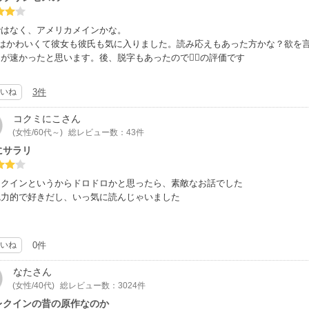
ではなく、アメリカメインかな。
)はかわいくて彼女も彼氏も気に入りました。読み応えもあった方かな？欲を言
開が速かったと思います。後、脱字もあったので４の評価です
いね
3件
コクミにこ
さん
(女性/60代～)
総レビュー数：43件
にサラリ
レクインというからドロドロかと思ったら、素敵なお話でした
魅力的で好きだし、いっ気に読んじゃいました
いね
0件
なた
さん
(女性/40代)
総レビュー数：3024件
レクインの昔の原作なのか