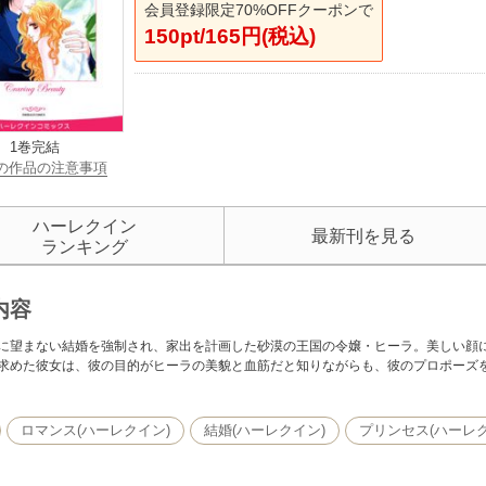
会員登録限定70%OFFクーポンで
150pt/165円(税込)
1巻完結
の作品の注意事項
ハーレクイン
最新刊を見る
ランキング
内容
に望まない結婚を強制され、家出を計画した砂漠の王国の令嬢・ヒーラ。美しい顔
求めた彼女は、彼の目的がヒーラの美貌と血筋だと知りながらも、彼のプロポーズを
ロマンス(ハーレクイン)
結婚(ハーレクイン)
プリンセス(ハーレク