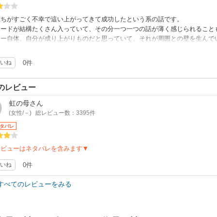
立ちがすごく不幸で這い上がってきて成功したという系の話です。
ソードが結構たくさん入っていて、その分一つ一つの話が薄く感じられること
ロー自体、自分が成り上がりものだと思っていて、それが周囲との壁を生んで
いうことでしょうか。
いね
0件
のレビュー
虹の母
さん
(女性/－)
総レビュー数：3395件
タバレ
レビューはネタバレを含みます▼
いね
0件
すべてのレビューをみる