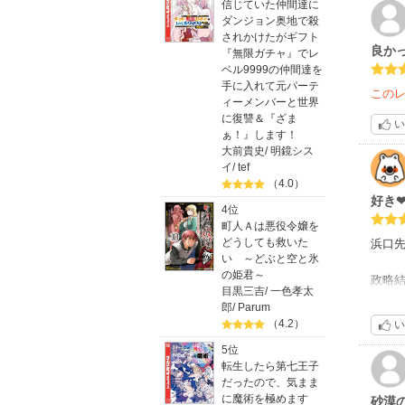
信じていた仲間達に
ダンジョン奥地で殺
されかけたがギフト
良か
『無限ガチャ』でレ
ベル9999の仲間達を
手に入れて元パーテ
この
ィーメンバーと世界
に復讐＆『ざま
い
ぁ！』します！
大前貴史
/
明鏡シス
イ
/
tef
（4.0）
好き
4位
町人Ａは悪役令嬢を
どうしても救いた
浜口先
い ～どぶと空と氷
の姫君～
政略結
目黒三吉
/
一色孝太
そう思
郎
/
Parum
傷。そ
（4.2）
い
5位
絵がｷ
転生したら第七王子
だったので、気まま
に魔術を極めます
砂漠