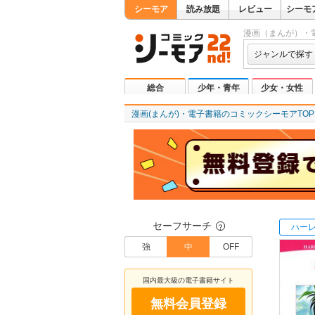
シーモア
読み放題
レビュー
シーモ
漫画（まんが）・
ジャンルで探す
総合
少年・青年
少女・女性
漫画(まんが)・電子書籍のコミックシーモアTOP
セーフサーチ
ハー
？
強
中
OFF
国内最大級の電子書籍サイト
無料会員登録