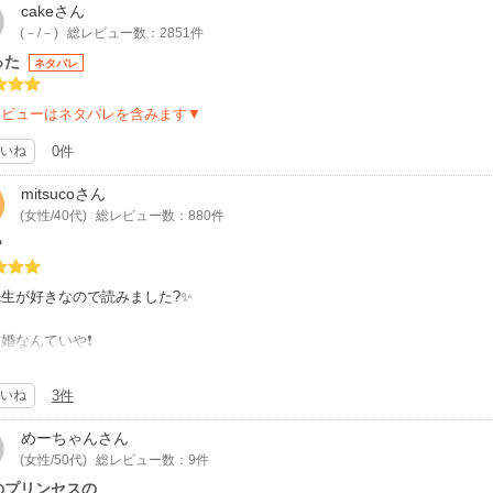
cake
さん
(－/－)
総レビュー数：2851件
った
ネタバレ
レビューはネタバレを含みます▼
いね
0件
mitsuco
さん
(女性/40代)
総レビュー数：880件
❤
生が好きなので読みました?✨
婚なんていや❗
って家を飛び出し、助けを求めたのはｱﾒﾘｶで成り上がり、金持ちになった
んな彼を見て、ｷﾚｲなんて思ってしまった…
いね
3件
ﾚｲだし、ｽﾄｰﾘｰもおもしろかったです?オススメなのでぜひ読んでみて下さい
めーちゃん
さん
(女性/50代)
総レビュー数：9件
のプリンセスの