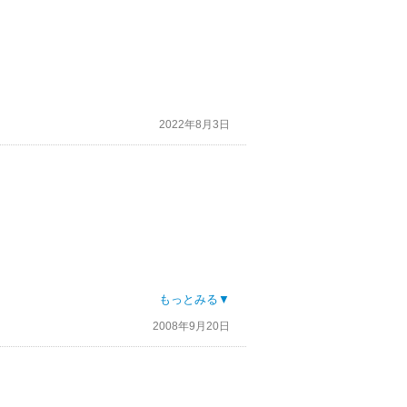
2022年8月3日
男だった。月の灯りに照らされた体には無数の
もっとみる▼
2008年9月20日
☆