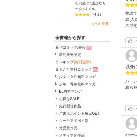
石沢庸介
/
謙虚なサ
ークル
/
メル。
物語
（4.1）
絵(人
もっと見る
の展
全書籍から探す
い
新刊コミック/書籍
新刊発売予定
ランキング
(毎日更新)
以外
まるごと無料コミック
少女・女性無料マンガ
ハー
少年・青年無料マンガ
絵も
BL無料マンガ
お得なSALE
先行配信作品
い
ご来店ポイント毎日GET
シーモアでポイ活
賞受賞作品
ハー
メディア化作品