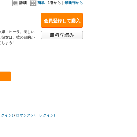
詳細
簡単
1巻から｜
最新刊から
会員登録して購入
令嬢・ヒーラ。美しい
た彼女は、彼の目的が
しまう!
レクイン)
/
ロマンス(ハーレクイン)