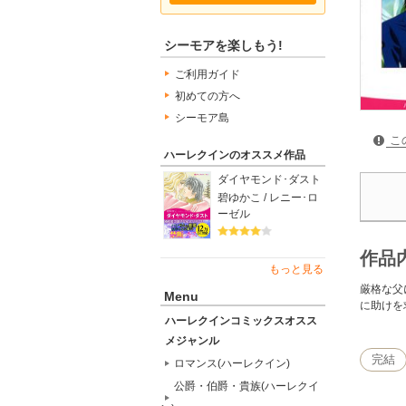
シーモアを楽しもう!
ご利用ガイド
初めての方へ
シーモア島
こ
ハーレクインのオススメ作品
ダイヤモンド･ダスト
碧ゆかこ / レニー･ロ
ーゼル
作品
もっと見る
厳格な父
Menu
に助けを
ハーレクインコミックスオスス
メジャンル
完結
ロマンス(ハーレクイン)
公爵・伯爵・貴族(ハーレクイ