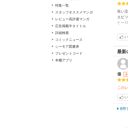
特集一覧
生い
スタッフオススメマンガ
エピ
レビュー高評価マンガ
ヒー
広告掲載中タイトル
役と
詳細検索
い
コミックニュース
シーモア図書券
最新
プレゼントコード
本棚アプリ
傷
ネ
この
い
8件