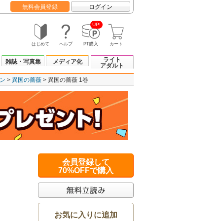
無料会員登録
ログイン
UP!
はじめて
ヘルプ
PT購入
カート
ライト
雑誌・写真集
メディア化
アダルト
ン
異国の薔薇
異国の薔薇 1巻
会員登録して
70%OFFで購入
お気に入りに追加