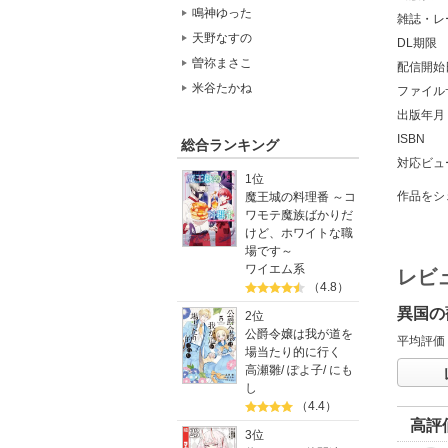
鳴神ゆった
雑誌・レ
天野なすの
DL期限
曽祢まさこ
配信開始
米谷たかね
ファイル
出版年月
ISBN
総合ランキング
対応ビュ
1位
作品をシ
魔王城の料理番 ～コ
ワモテ魔族ばかりだ
けど、ホワイトな職
場です～
ワイエム系
レビ
（4.8）
異国の
2位
公爵令嬢は我が道を
平均評価
場当たり的に行く
高瀬雛
/
ぽよ子
/
にも
し
（4.4）
高評
3位