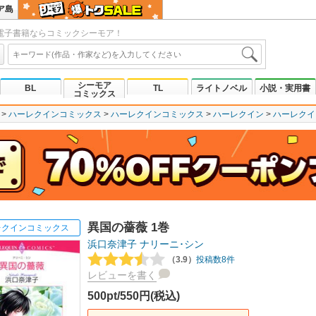
ア島
電子書籍ならコミックシーモア！
シーモア
BL
TL
ライトノベル
小説・実用書
コミックス
ハーレクインコミックス
ハーレクインコミックス
ハーレクイン
ハーレクイ
異国の薔薇 1巻
レクインコミックス
浜口奈津子
ナリーニ･シン
（3.9）
投稿数8件
レビューを書く
500pt/550円(税込)