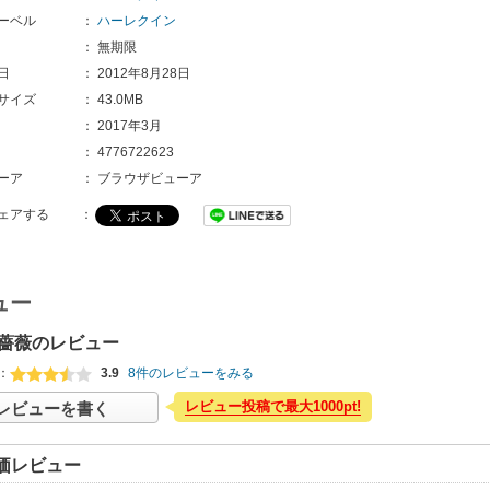
ーベル
：
ハーレクイン
：
無期限
日
：
2012年8月28日
サイズ
：
43.0MB
：
2017年3月
：
4776722623
ーア
：
ブラウザビューア
ェアする
：
ュー
薔薇のレビュー
：
3.9
8件のレビューをみる
レビュー投稿で最大1000pt!
レビューを書く
価レビュー