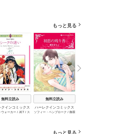
もっと見る
N
x
e
t
無料立読み
無料立読み
無料立読み
レクインコミックス
ハーレクインコミックス
ハーレクインコミックス
ハーレ
･ウォーカー
/
JET
/
ス
ソフィー・ペンブローク
/
御茶
サラ･モーガン
/
友井美穂
/
ケ
イヴォ
2026年 vol.1001
セット 2026年 vol.1062
セット 2026年 vol.1000
セット 
・スペンサー・ポール
/
まちこ
/
ジョー･リー
/
内田一
イ･ソープ
/
川崎ひろこ
/
オー
和
/
ミ
1巻
1巻
1巻
とみ
/
ロザリー･アッシ
奈
/
キャロル･モーティマー
/
ドラ･アダムス
/
黒田かすみ
本果林
/
ュ
/
雁えりか
雁えりか
/
エミリー･ローズ
/
一ノ関りん子
もっと見る