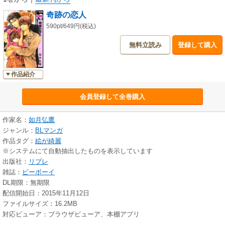
奇跡の恋人
590pt/649円(税込)
無料立読み
登録して購入
作品紹介
会員登録して全巻購入
作家名：
如月弘鷹
ジャンル：
BLマンガ
作品タグ：
絵が綺麗
※システムにて自動抽出したものを表示しています
出版社：
リブレ
雑誌：
ビーボーイ
DL期限：無期限
配信開始日：2015年11月12日
ファイルサイズ：16.2MB
対応ビューア：ブラウザビューア、本棚アプリ