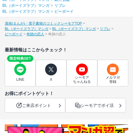
BL（ボーイズラブ）マンガ
>
リブレ
BL（ボーイズラブ）マンガ
>
ビーボーイ
漫画(まんが)・電子書籍のコミックシーモアTOP
BL（ボーイズラブ）マンガ
BL（ボーイズラブ）マンガ
リブレ
ビーボーイ
奇跡の恋人
奇跡の恋人
最新情報はここからチェック！
限定特典GET
シーモア
メルマガ
LINE
X
ちゃんねる
登録
お得にポイントゲット！
ご来店ポイント
シーモアでポイ活