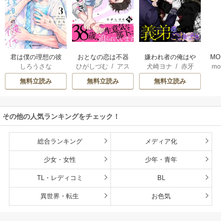
君は僕の理想の彼
おとなの恋は不器
嫌われ者の俺はや
MO
しろうさな
ひがしづむ
/
アス
犬崎ヨナ
/
赤牙
mo
氏
用なので
り直しの世界で義
U
ティル編集部
弟達にごまをする
無料立読み
無料立読み
無料立読み
（分冊版）
その他の人気ランキングをチェック！
総合ランキング
メディア化
少女・女性
少年・青年
TL・レディコミ
BL
異世界・転生
お色気