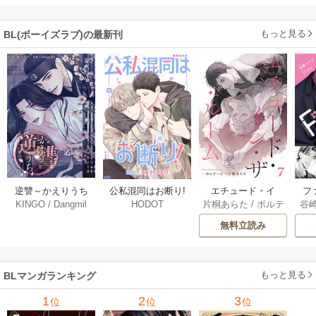
【単行本版(シーモ
ア限定描き下ろし
もっと見る
BL(ボーイズラブ)の最新刊
付き)】
逆讐～かえりうち
エチュード・イ
フ
公私混同はお断り!
KINGO
/
Dangmil
片桐あらた
/
ボルテ
谷
HODOT
～【タテヨミ】 36
ン・ザ・ルーム[Blu
～
【タテヨミ】 67巻
ージ
巻
Mellow] 7巻
下
無料立読み
【
ア
もっと見る
BLマンガランキング
1
2
3
位
位
位