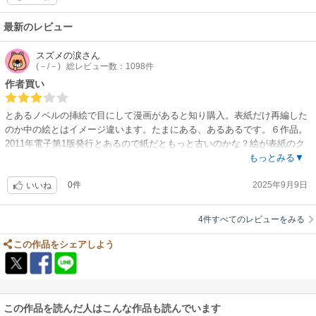
最新のレビュー
スズメの涙
さん
(－/－)
総レビュー数：1098件
作者買い
とあるノベルの挿絵で目にして漫画があると知り購入。表紙だけ再編した
のか中の絵とはイメージ違います。たまにある、あるあるです。６作品。
2011年電子第1版発行とあるので紙だともっと古いのかな？絵が表紙のク
オリティだったらもう少し違った気はする。こればっかりはしょうがない
もっとみる▼
けど。
0件
2025年9月9日
いいね
4件すべてのレビューをみる
この作品をシェアしよう
この作品を読んだ人はこんな作品も読んでいます