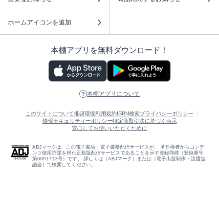
ホームアイコンを追加
本棚アプリを無料ダウンロード！
本棚アプリについて
このサイトについて
推奨環境
利用規約
ISBN検索
プライバシーポリシー
情報セキュリティーポリシー
特定商取引法に基づく表示
安心してお使いいただくために
ABJマークは、この電子書店・電子書籍配信サービスが、 著作権者からコンテ
ンツ使用許諾を得た正規版配信サービスであることを示す登録商標（登録番号
第6091713号）です。 詳しくは［ABJマーク］または［電子出版制作・流通協
議会］で検索してください。
(C)NTTソルマーレ