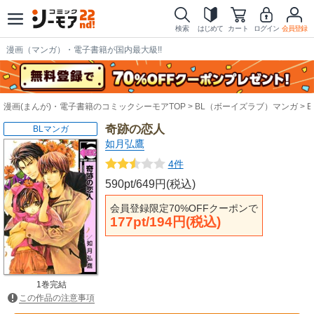
検索
はじめて
カート
ログイン
会員登録
漫画（マンガ）・電子書籍が国内最大級!!
漫画(まんが)・電子書籍のコミックシーモアTOP
BL（ボーイズラブ）マンガ
奇跡の恋人
BLマンガ
如月弘鷹
4件
590pt/649円(税込)
会員登録限定70%OFFクーポンで
177pt/194円(税込)
1巻完結
この作品の注意事項