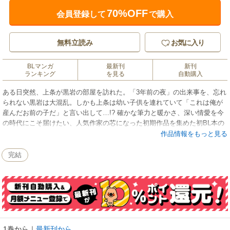
70%OFF
会員登録して
で購入
無料立読み
お気に入り
BLマンガ
最新刊
新刊
ランキング
を見る
自動購入
ある日突然、上条が黒岩の部屋を訪れた。「3年前の夜」の出来事を、忘れ
られない黒岩は大混乱。しかも上条は幼い子供を連れていて「これは俺が
産んだお前の子だ」と言い出して…!? 確かな筆力と暖かさ、深い情愛を今
の時代にこそ届けたい、人気作家の芯になった初期作品を集めた初BL本の
新装版を電子書籍化。
作品情報をもっと見る
完結
1巻から
｜
最新刊から