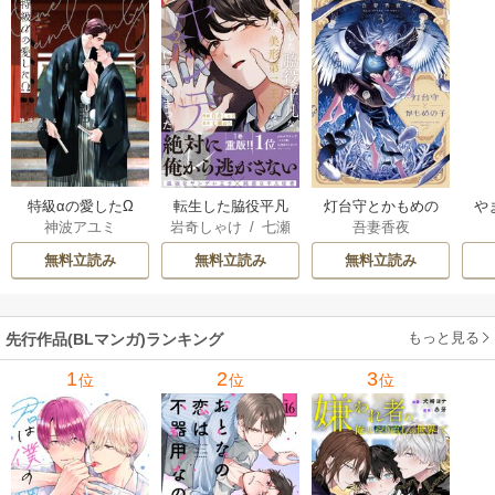
特級αの愛したΩ
転生した脇役平凡
灯台守とかもめの
や
神波アユミ
岩奇しゃけ
/
七瀬
吾妻香夜
な僕は、美形第二
子
か
おむ
王子をヤンデレに
無料立読み
無料立読み
無料立読み
してしまった【シ
ーモア限定版】
もっと見る
先行作品(BLマンガ)ランキング
1
2
3
位
位
位