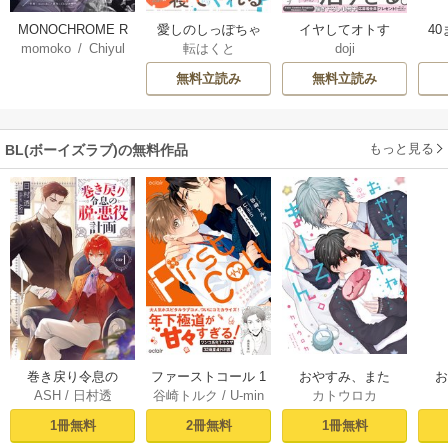
MONOCHROME R
愛しのしっぽちゃ
イヤしてオトす
4
momoko
/
Chiyul
転はくと
doji
UMOR【タテヨ
ん
【コミックス版】
ミ】
無料立読み
無料立読み
もっと見る
BL(ボーイズラブ)の無料作品
おやすみ、また
巻き戻り令息の
ファーストコール 1
カトウロカ
ASH
/
日村透
谷崎トルク
/
U-min
ね。ましろくん。
ね。
脱・悪役計画１
～童貞外科医、年
【電子限定漫画付
下ヤクザの嫁にさ
1冊無料
1冊無料
2冊無料
き】
れそうです！～