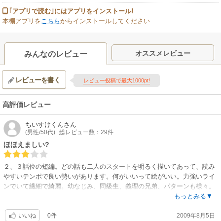
｢アプリで読む｣にはアプリをインストール!
本棚アプリを
こちら
からインストールしてください
オススメレビュー
みんなのレビュー
レビューを書く
レビュー投稿で最大1000pt!
高評価レビュー
ちいすけくん
さん
(男性/50代)
総レビュー数：29件
ほほえましい?
２、３話位の短編。どの話も二人のスタートを明るく描いてあって、読み
やすいテンポで良い勢いがあります。何がいいって絵がいい。力強いライ
ンでいて繊細で綺麗。幼なじみ、同級生、義理の兄弟、パターンも様々。
気持ちを伝えあってこれから～ってとこまでだから爽やかって感想が多く
もっとみる▼
なるかな。もち濃密なラブシーンはありません。死後に出会う話があるの
0件
2009年8月5日
だけど、ちょっと詩的過ぎてあの長さで読んだらあきちゃいました。
いいね