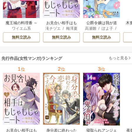
魔王城の料理番 ～
お見合い相手はも
公爵令嬢は我が道
木
ワイエム系
滝チヅエ
/
梅澤夏
高瀬雛
/
ぽよ子
/
コワモテ魔族ばか
じゃもじゃニート
を場当たり的に行
子（エブリスタ）
にもし
りだけど、ホワイ
く
無料立読み
無料立読み
無料立読み
トな職場です～
もっと見る
先行作品(女性マンガ)ランキング
1
2
3
位
位
位
お見合い相手はも
身分差に終わった
夜
寝取られアンジェ