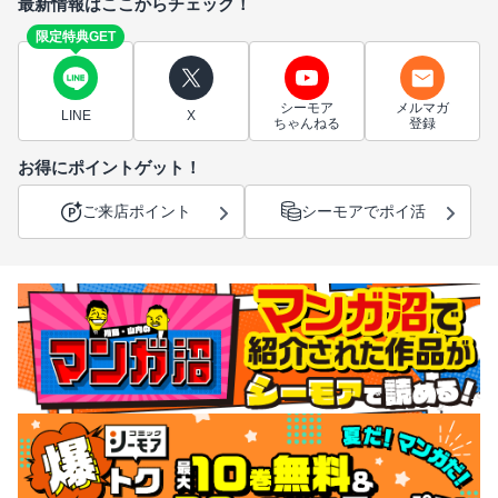
最新情報はここからチェック！
限定特典GET
シーモア
メルマガ
LINE
X
ちゃんねる
登録
お得にポイントゲット！
ご来店ポイント
シーモアでポイ活