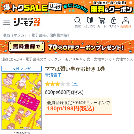
検索
はじめて
カート
ログイン
会員登録
漫画（マンガ）・電子書籍が国内最大級!!
漫画(まんが)・電子書籍のコミックシーモアTOP
少女・女性マンガ
女性マンガ
ママは習い事がお好き 1巻
女性マンガ
青沼貴子
1件
600pt/660円(税込)
会員登録限定70%OFFクーポンで
180pt/198円(税込)
1巻配信中