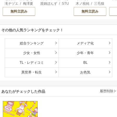
滝チヅエ
/
梅澤夏
渡鍋ぽんず
/
STU
木ノ枝純
/
三毛猫
じゃもじゃニート
恋を、今さらです
は
ニカと鬼畜伯爵
子（エブリスタ）
DIO ZOON
寅次
が。
さ
［ばら売り］
無料立読み
無料立読み
その他の人気ランキングをチェック！
総合ランキング
メディア化
少女・女性
少年・青年
TL・レディコミ
BL
異世界・転生
お色気
履歴削除
あなたがチェックした作品