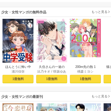
もっと見る
少女・女性マンガの無料作品
久住さんの一途の
200m先の熱 1
ほんとうに怖い中
猫
比乃キオ
/
咲坂ゆあ
桃森ミヨシ
浦川佳弥
証明～揺らめい
学受験【分冊版】
て、ハニー～ 1巻
1
た
1冊無料
1冊無料
1冊無料
もっと見る
少女・女性マンガの最新刊