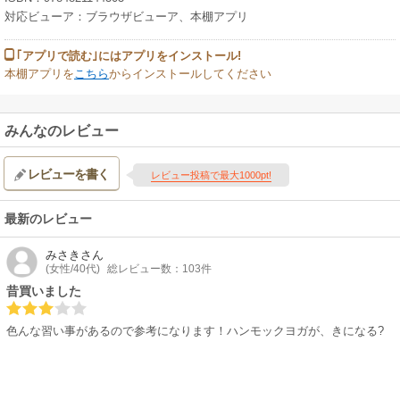
対応ビューア：ブラウザビューア、本棚アプリ
｢アプリで読む｣にはアプリをインストール!
本棚アプリを
こちら
からインストールしてください
みんなのレビュー
レビューを書く
レビュー投稿で最大1000pt!
最新のレビュー
みさき
さん
(女性/40代)
総レビュー数：103件
昔買いました
色んな習い事があるので参考になります！ハンモックヨガが、きになる?