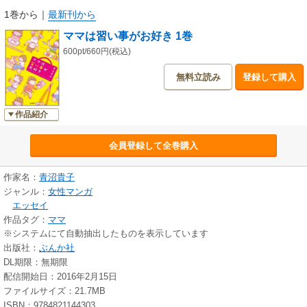
1巻から
｜
最新刊から
ママは習い事がお好き 1巻
600pt/660円(税込)
無料立読み
登録して購入
作品紹介
会員登録して全巻購入
作家名：
青沼貴子
ジャンル：
女性マンガ
エッセイ
作品タグ：
ママ
※システムにて自動抽出したものを表示しています
出版社：
ぶんか社
DL期限：無期限
配信開始日：2016年2月15日
ファイルサイズ：21.7MB
ISBN：9784821144303