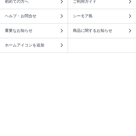
初めての方へ
ご利用ガイド
ヘルプ・お問合せ
シーモア島
重要なお知らせ
商品に関するお知らせ
ホームアイコンを追加
本棚アプリを無料ダウンロード！
本棚アプリについて
このサイトについて
推奨環境
利用規約
ISBN検索
プライバシーポリシー
情報セキュリティーポリシー
特定商取引法に基づく表示
安心してお使いいただくために
ABJマークは、この電子書店・電子書籍配信サービスが、 著作権者からコンテ
ンツ使用許諾を得た正規版配信サービスであることを示す登録商標（登録番号
第6091713号）です。 詳しくは［ABJマーク］または［電子出版制作・流通協
議会］で検索してください。