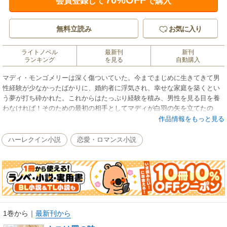
70%OFF
会員登録して
で購入
無料立読み
お気に入り
ライトノベル
最新刊
新刊
ランキング
を見る
自動購入
マディ・モンゴメリーは深く傷ついていた。今までまじめに生きてきて男
性経験が少なかったばかりに、婚約者に浮気され、幸せな家庭を築くとい
う夢が打ち砕かれた。これからはたっぷり経験を積み、男性を見る目を養
わなければ！そのための最初の相手としてマディが白羽の矢を立てたの
は、街でも有名なプレイボーイ、マックス・ソーヤーズだった。噂では、
作品情報をもっと見る
ありとあらゆる女性を楽しませてきた愛の達人らしい。マディは彼を誘惑
する計画を練り、首尾良く二人きりになった。だが思いがけずマックス
ハーレクイン小説
恋愛・ロマンス小説
は、真摯な表情でマディの誘いを断った。
1巻から
｜
最新刊から