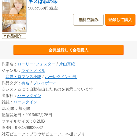
キスは罪の味
500pt/550円(税込)
無料立読み
登録して購入
作品紹介
会員登録して全巻購入
作家名：
ローリー･フォスター
/
片山真紀
ジャンル：
ライトノベル
恋愛・ロマンス小説
/
ハーレクイン小説
作品タグ：
有名
/
プレイボーイ
※システムにて自動抽出したものを表示しています
出版社：
ハーレクイン
雑誌：
ハーレクイン
DL期限：無期限
配信開始日：2013年7月26日
ファイルサイズ：0.2MB
ISBN：9784596932532
対応ビューア：ブラウザビューア、本棚アプリ