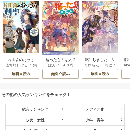
片田舎のおっさ
拾ったものは大切
転生しました、サ
転
佐賀崎しげる
/
鍋
ぽん
/
TAPI岡
まゆらん
/
匈歌ハ
ake
ん、剣聖になる
にしましょう ～子
ラナ・キンジェで
帝
島テツヒロ
トリ
～ただの田舎の剣
狼に気に入られた
す。ごきげんよ
る
無料立読み
無料立読み
無料立読み
術師範だったの
男の転移物語～
う。
に、大成した弟子
たちが俺を放って
その他の人気ランキングをチェック！
くれない件～
総合ランキング
メディア化
少女・女性
少年・青年