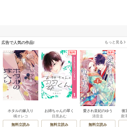
もっと見る
広告で人気の作品!
無料
無料
ホタルの嫁入り
お姉ちゃんの翠く
愛され皇妃のゆう
後
橘オレコ
目黒あむ
清音圭
唐
ん
うつ
は
無料立読み
無料立読み
無料立読み