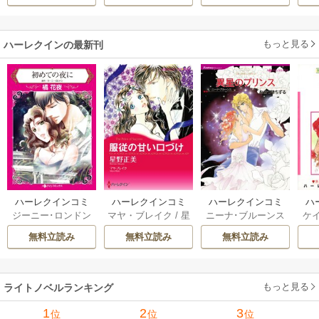
もっと見る
ハーレクインの最新刊
ハーレクインコミ
ハーレクインコミ
ハーレクインコミ
ハ
ジーニー･ロンドン
マヤ・ブレイク
/
星
ニーナ･ブルーンス
ケ
ックス セット 202
ックス セット 202
ックス セット 202
ック
/
橘花夜
/
メアリ
野正美
/
ヘレン･ブ
/
おおつきちずる
/
/
J
6年 vol.1064 1巻
6年 vol.1002 1巻
6年 vol.1063 1巻
6年
無料立読み
無料立読み
無料立読み
ー･ライアンズ
/
花
ルックス
/
のわきね
レベッカ･ヨーク
/
ス
牟礼サキ
/
サラ･モ
い
/
マーガレット･
稜敦水
/
ケイト･ハ
ル
ーガン
/
星合操
/
ア
ウェイ
/
一重夕子
ーディ
/
海野みつる
ザ
ン･ウィール
/
津寺
/
サラ･ウッド
もっと見る
/
流
ライトノベルランキング
里可子
水凛子
1
2
3
位
位
位