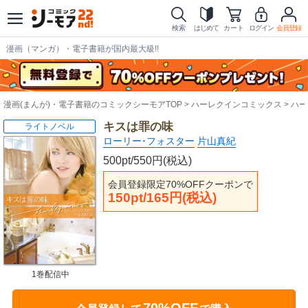
検索
はじめて
カート
ログイン
会員登録
漫画（マンガ）・電子書籍が国内最大級!!
漫画(まんが)・電子書籍のコミックシーモアTOP
ハーレクインコミックス
ハー
キスは罪の味
ライトノベル
ローリー･フォスター
片山真紀
500pt/550円(税込)
会員登録限定70%OFFクーポンで
150pt/165円(税込)
1巻配信中