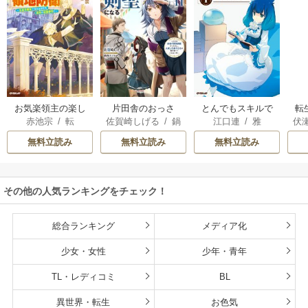
お気楽領主の楽し
片田舎のおっさ
とんでもスキルで
転
赤池宗
/
転
佐賀崎しげる
/
鍋
江口連
/
雅
伏
い領地防衛
ん、剣聖になる
異世界放浪メシ
島テツヒロ
～ただの田舎の剣
無料立読み
無料立読み
無料立読み
術師範だったの
に、大成した弟子
たちが俺を放って
その他の人気ランキングをチェック！
くれない件～
総合ランキング
メディア化
少女・女性
少年・青年
TL・レディコミ
BL
異世界・転生
お色気