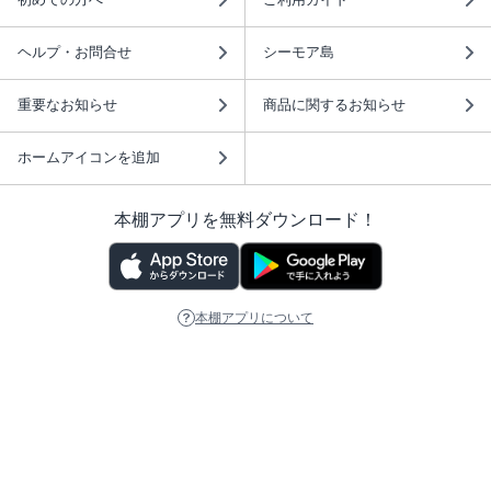
ヘルプ・お問合せ
シーモア島
重要なお知らせ
商品に関するお知らせ
ホームアイコンを追加
本棚アプリを無料ダウンロード！
本棚アプリについて
このサイトについて
推奨環境
利用規約
ISBN検索
プライバシーポリシー
情報セキュリティーポリシー
特定商取引法に基づく表示
安心してお使いいただくために
ABJマークは、この電子書店・電子書籍配信サービスが、 著作権者からコンテ
ンツ使用許諾を得た正規版配信サービスであることを示す登録商標（登録番号
第6091713号）です。 詳しくは［ABJマーク］または［電子出版制作・流通協
議会］で検索してください。