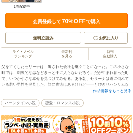
1巻配信中
70%OFF
会員登録して
で購入
無料立読み
お気に入り
ライトノベル
最新刊
新刊
ランキング
を見る
自動購入
父を亡くしたセリーナは、遺された会社を継ぐことになった。この小さな
町では、刺激的な恋などきっと手に入らないだろう。だが生まれ育った町
で、いつか小さな幸せを見つけてみせる。ある朝、セリーナは道に倒れて
いる若い男性を発見した。顔に青痣はあるけれど――とびきりハンサムな
男性だ！救急車で病院に運んだあと、町の警察官が同席する場で、男性は
作品情報をもっと見る
サム・ウォレスと名乗る。犯罪者かもしれない。そう主張する警察官の顔
を見ながら、セリーナはぼんやりと考えていた。たしかに彼には何かがあ
ハーレクイン小説
恋愛・ロマンス小説
る。私の心をときめかせる危険な何かが。★新聞社を舞台にしたミニシリ
ーズ『恋人たちのスキャンダル』が今月から始まります。セリーナは助け
た男性のちぐはぐな行動に不審を抱きますが、彼は記憶を失っていたこと
を知り……。★