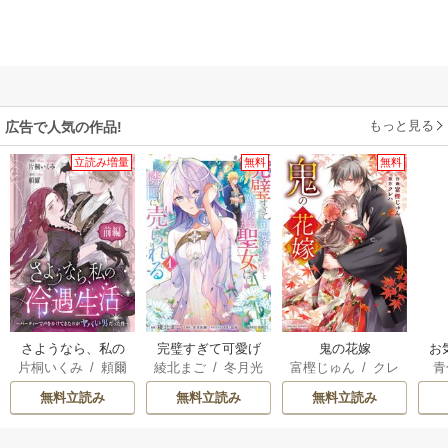
もっと見る
広告で人気の作品!
立読み増量
無料
無料
さようなら、私の
完璧すぎて可愛げ
鬼の花嫁
お
片桐いくみ
/
頼爾
綾北まご
/
冬月光
富樫じゅん
/
クレ
青
冷遇生活 ～パーテ
がないと婚約破棄
輝
/
昌未
ハ
ィーで声をかけて
された聖女は隣国
無料立読み
無料立読み
無料立読み
きたのがヤバい男
に売られる
だった件