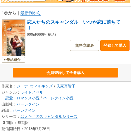
1巻から
｜
最新刊から
恋人たちのスキャンダル いつか恋に落ちて
Ｉ
600pt/660円(税込)
無料立読み
登録して購入
作品紹介
会員登録して全巻購入
作家名：
ジーナ･ウィルキンズ
/
氏家真智子
ジャンル：
ライトノベル
恋愛・ロマンス小説
/
ハーレクイン小説
出版社：
ハーレクイン
雑誌：
ハーレクイン
シリーズ：
恋人たちのスキャンダルシリーズ
DL期限：無期限
配信開始日：2013年7月26日