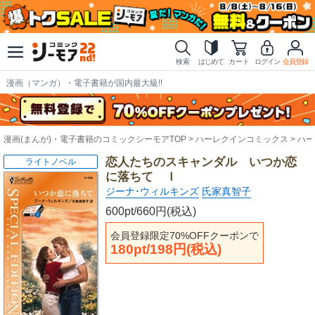
検索
はじめて
カート
ログイン
会員登録
漫画（マンガ）・電子書籍が国内最大級!!
漫画(まんが)・電子書籍のコミックシーモアTOP
ハーレクインコミックス
ハー
恋人たちのスキャンダル いつか恋
ライトノベル
に落ちて Ｉ
ジーナ･ウィルキンズ
氏家真智子
600pt/660円(税込)
会員登録限定70%OFFクーポンで
180pt/198円(税込)