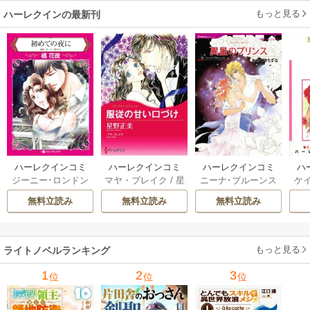
もっと見る
ハーレクインの最新刊
ハーレクインコミ
ハーレクインコミ
ハーレクインコミ
ハ
ジーニー･ロンドン
マヤ・ブレイク
/
星
ニーナ･ブルーンス
ケ
ックス セット 202
ックス セット 202
ックス セット 202
ック
/
橘花夜
/
メアリ
野正美
/
ヘレン･ブ
/
おおつきちずる
/
/
J
6年 vol.1064 1巻
6年 vol.1002 1巻
6年 vol.1063 1巻
6年
無料立読み
無料立読み
無料立読み
ー･ライアンズ
/
花
ルックス
/
のわきね
レベッカ･ヨーク
/
ス
牟礼サキ
/
サラ･モ
い
/
マーガレット･
稜敦水
/
ケイト･ハ
ル
ーガン
/
星合操
/
ア
ウェイ
/
一重夕子
ーディ
/
海野みつる
ザ
ン･ウィール
/
津寺
/
サラ･ウッド
もっと見る
/
流
ライトノベルランキング
里可子
水凛子
1
2
3
位
位
位