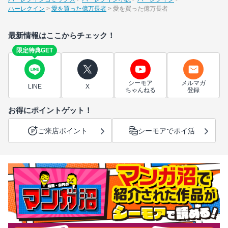
ハーレクイン
愛を買った億万長者
愛を買った億万長者
最新情報はここからチェック！
限定特典GET
シーモア
メルマガ
LINE
X
ちゃんねる
登録
お得にポイントゲット！
ご来店ポイント
シーモアでポイ活