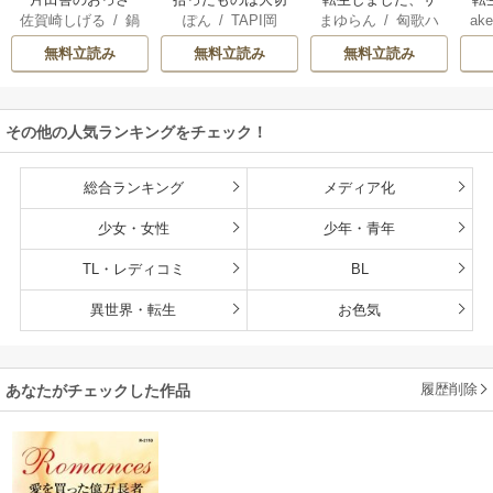
佐賀崎しげる
/
鍋
ぽん
/
TAPI岡
まゆらん
/
匈歌ハ
ake
ん、剣聖になる
にしましょう ～子
ラナ・キンジェで
帝
島テツヒロ
トリ
～ただの田舎の剣
狼に気に入られた
す。ごきげんよ
る
無料立読み
無料立読み
無料立読み
術師範だったの
男の転移物語～
う。
に、大成した弟子
たちが俺を放って
その他の人気ランキングをチェック！
くれない件～
総合ランキング
メディア化
少女・女性
少年・青年
TL・レディコミ
BL
異世界・転生
お色気
履歴削除
あなたがチェックした作品