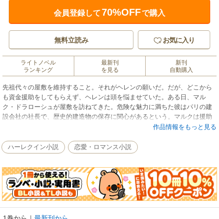
70%OFF
会員登録して
で購入
無料立読み
お気に入り
ライトノベル
最新刊
新刊
ランキング
を見る
自動購入
先祖代々の屋敷を維持すること。それがヘレンの願いだ。だが、どこから
も資金援助をしてもらえず、ヘレンは頭を悩ませていた。ある日、マル
ク・ドラローシュが屋敷を訪ねてきた。危険な魅力に満ちた彼はパリの建
設会社の社長で、歴史的建造物の保存に関心があるという。マルクは援助
を匂わせつつ、露骨に誘惑いをかけてくる。「あなたと関係を持つくらい
作品情報をもっと見る
なら、死んだほうがましよ！」ヘレンは憤慨してはねつけた。数日後、彼
は再びやってきた。今度は恐るべき提案を抱えて。
ハーレクイン小説
恋愛・ロマンス小説
1巻から
｜
最新刊から