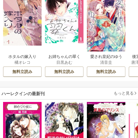
ホタルの嫁入り
お姉ちゃんの翠く
愛され皇妃のゆう
後
橘オレコ
目黒あむ
清音圭
唐
ん
うつ
は
無料立読み
無料立読み
無料立読み
もっと見る
ハーレクインの最新刊