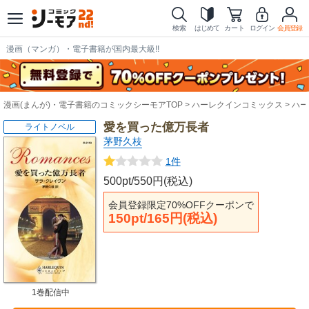
検索
はじめて
カート
ログイン
会員登録
漫画（マンガ）・電子書籍が国内最大級!!
漫画(まんが)・電子書籍のコミックシーモアTOP
ハーレクインコミックス
ハー
愛を買った億万長者
ライトノベル
茅野久枝
1件
500pt/550円(税込)
会員登録限定70%OFFクーポンで
150pt/165円(税込)
1巻配信中