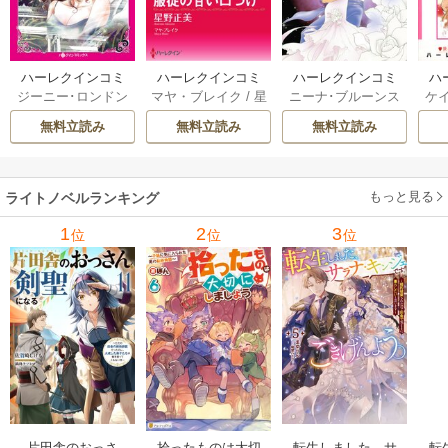
ハーレクインコミ
ハーレクインコミ
ハーレクインコミ
ハ
ジーニー･ロンドン
マヤ・ブレイク
/
星
ニーナ･ブルーンス
ケ
ックス セット 202
ックス セット 202
ックス セット 202
ック
/
橘花夜
/
メアリ
野正美
/
ヘレン･ブ
/
おおつきちずる
/
/
J
6年 vol.1064 1巻
6年 vol.1002 1巻
6年 vol.1063 1巻
6年
無料立読み
無料立読み
無料立読み
ー･ライアンズ
/
花
ルックス
/
のわきね
レベッカ･ヨーク
/
ス
牟礼サキ
/
サラ･モ
い
/
マーガレット･
稜敦水
/
ケイト･ハ
ル
ーガン
/
星合操
/
ア
ウェイ
/
一重夕子
ーディ
/
海野みつる
ザ
ン･ウィール
/
津寺
/
サラ･ウッド
もっと見る
/
流
ライトノベルランキング
里可子
水凛子
1
2
3
位
位
位
片田舎のおっさ
拾ったものは大切
転生しました、サ
転