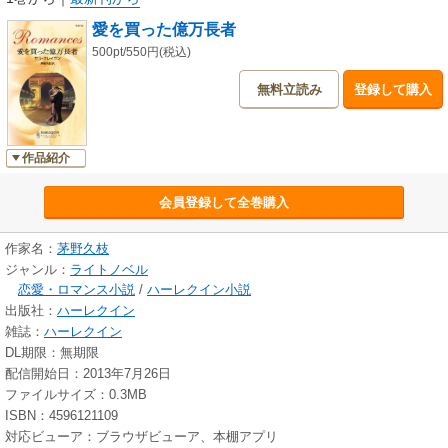
愛を買った億万長者
500pt/550円(税込)
無料立読み
登録して購入
作品紹介
会員登録して全巻購入
作家名：
茅野久枝
ジャンル：
ライトノベル
恋愛・ロマンス小説
/
ハーレクイン小説
出版社：
ハーレクイン
雑誌：
ハーレクイン
DL期限：無期限
配信開始日：2013年7月26日
ファイルサイズ：0.3MB
ISBN：4596121109
対応ビューア：ブラウザビューア、本棚アプリ