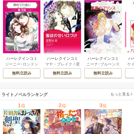
ハーレクインコミ
ハーレクインコミ
ハーレクインコミ
ハ
ジーニー･ロンドン
マヤ・ブレイク
/
星
ニーナ･ブルーンス
ケ
ックス セット 202
ックス セット 202
ックス セット 202
ック
/
橘花夜
/
メアリ
野正美
/
ヘレン･ブ
/
おおつきちずる
/
/
J
6年 vol.1064 1巻
6年 vol.1002 1巻
6年 vol.1063 1巻
6年
無料立読み
無料立読み
無料立読み
ー･ライアンズ
/
花
ルックス
/
のわきね
レベッカ･ヨーク
/
ス
牟礼サキ
/
サラ･モ
い
/
マーガレット･
稜敦水
/
ケイト･ハ
ル
ーガン
/
星合操
/
ア
ウェイ
/
一重夕子
ーディ
/
海野みつる
ザ
ン･ウィール
/
津寺
/
サラ･ウッド
もっと見る
/
流
ライトノベルランキング
里可子
水凛子
1
2
3
位
位
位