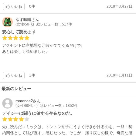
0件
2018年3月27日
いいね
ゆず味噌
さん
(女性/50代)
総レビュー数：517件
安心して読めます
アクセントに意地悪な元彼がでてくるだけで、
あとは楽しく読めました。
1件
2019年1月11日
いいね
最新のレビュー
romance2
さん
(女性/60代～)
総レビュー数：1852件
デイジーは闘うに値する存在なのだ。
先に読んだコミックは、トントン拍子にうまく行きかけるのを、一旦「契
約関係として結び直す」感じだった。そこが、揺り戻しの様で、奇異な感