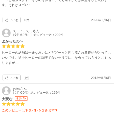
す。それがスゴい！
0件
2020年1月6日
いいね
てこてこてこ
さん
(女性/60代～)
総レビュー数：229件
よかったわ〜
ヒーローの結局は一途な思いにどどどーっと押し流される終始がとっても
いいです。途中ヒーローの誠実でないセリフに、なぬっておもうとこもあ
りますが…。
1件
2018年5月6日
いいね
yoko
さん
(女性/50代)
総レビュー数：125件
大変な
ネタバレ
このレビューはネタバレを含みます▼