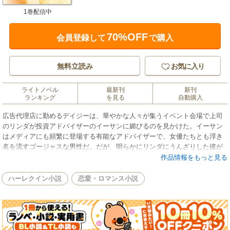
1巻配信中
70%OFF
会員登録して
で購入
無料立読み
お気に入り
ライトノベル
最新刊
新刊
ランキング
を見る
自動購入
広告代理店に勤めるデイジーは、華やかな人々が集うイベント会場で上司
のリンダが投資アドバイザーのイーサンに媚びるのを見かけた。イーサン
はメディアにも頻繁に登場する有能なアドバイザーで、女優たちとも浮き
名を流すゴージャスな男性だ。だが、明らかにリンダにうんざりした彼が
デイジーに話しかけ、憤慨したリンダにその場で解雇されるはめに陥って
作品情報をもっと見る
しまった。両親が経済的に困窮している今、仕事を失うわけにはいかな
い。そもそも、軽々しいプレイボーイが私をからかったせいなのに。イー
ハーレクイン小説
恋愛・ロマンス小説
サンに怒りをぶつけたデイジーは、返ってきた言葉に耳を疑った。「お詫
びに、僕の家の面倒を見る仕事を提供しよう」■あまりに身分の違う恋に悩
むヒロインの姿を情熱的に描きます。