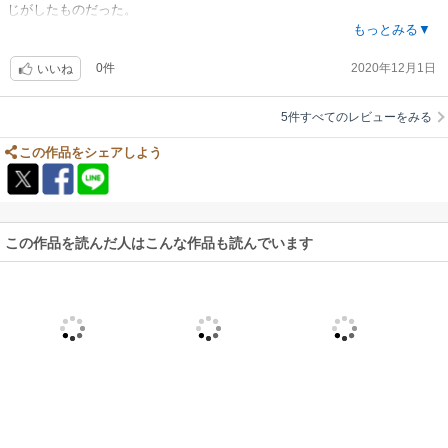
じがしたものだった。
こっちのノベルの方は、取引の関係に至る彼サイドの考え方が表されてい
もっとみる▼
た(全編なにかと饒舌)ので、契約の形に便乗して二人が親密さを増す流れ
0件
2020年12月1日
に進むのが、自然に受け止められる。
いいね
ただ漫画の方は、契約がダラダラ一本調子を回避する試み的で転回部。こ
っちの小説の方は、デイジーがあれこれ思い巡らすのが、取り立てて山谷
5件すべてのレビューをみる
の無いこの話には彩りとなる。期待が低ければ、プロポーズに向かうこと
の喜びはいや増す。だが、その一見慎ましく、そして、思い上がった勘違
この作品をシェアしよう
いとは無縁のヒロインの勝利は、彼の好意表明に対して警戒怠らない態度
を取る一貫性に通ずる。期待しないよう自分を諫めるのも謙虚で素敵だ
が。そこ凄く判るが。彼が挑んで来るタイプで良かった。
彼女には富裕層が持っている富自体への怒り(ビリになればいい、などと)
この作品を読んだ人はこんな作品も読んでいます
があるかと思えば、その階級の消費生活ぶりへの卑屈なまでの心理的距離
感と、またそれとは丁度背中合わせの高いプライドと自力でやる心意気
と。根っこにお金持ちへ理不尽なくらいの先入観というか、階層全般への
闇雲な敵対心がある様子、彼のあまりな金持ちぶりを叙述することで、当
初ヒロインが抱いた憎しみや住む世界が違うという意識、強調し過ぎて、
強い引け目がどう変化して受け入れる方向になったのか共感しづらい。そ
の危険を回避させるためか、第一印象からその後も再三、ヒロインが彼の
外見にセックxアピールを感じたことを打ち出しておき、橋渡し材料とし
ているが、逆に過度の警戒感から反転の身体の関係の定着化となる二人の
取引内容がどうもしっくりしない。