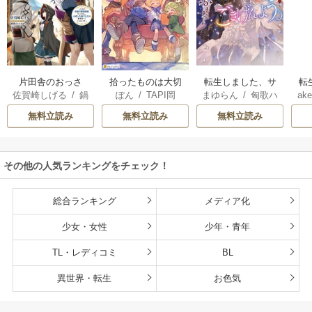
片田舎のおっさ
拾ったものは大切
転生しました、サ
転
佐賀崎しげる
/
鍋
ぽん
/
TAPI岡
まゆらん
/
匈歌ハ
ake
ん、剣聖になる
にしましょう ～子
ラナ・キンジェで
帝
島テツヒロ
トリ
～ただの田舎の剣
狼に気に入られた
す。ごきげんよ
る
無料立読み
無料立読み
無料立読み
術師範だったの
男の転移物語～
う。
に、大成した弟子
たちが俺を放って
その他の人気ランキングをチェック！
くれない件～
総合ランキング
メディア化
少女・女性
少年・青年
TL・レディコミ
BL
異世界・転生
お色気