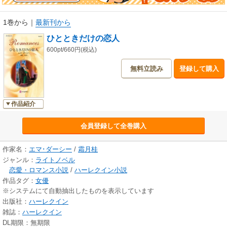
1巻から
｜
最新刊から
ひとときだけの恋人
600pt/660円(税込)
無料立読み
登録して購入
作品紹介
会員登録して全巻購入
作家名：
エマ･ダーシー
/
霜月桂
ジャンル：
ライトノベル
恋愛・ロマンス小説
/
ハーレクイン小説
作品タグ：
女優
※システムにて自動抽出したものを表示しています
出版社：
ハーレクイン
雑誌：
ハーレクイン
DL期限：無期限