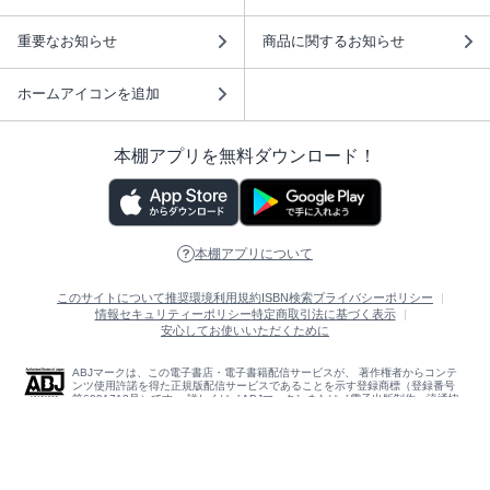
重要なお知らせ
商品に関するお知らせ
ホームアイコンを追加
本棚アプリを無料ダウンロード！
本棚アプリについて
このサイトについて
推奨環境
利用規約
ISBN検索
プライバシーポリシー
情報セキュリティーポリシー
特定商取引法に基づく表示
安心してお使いいただくために
ABJマークは、この電子書店・電子書籍配信サービスが、 著作権者からコンテ
ンツ使用許諾を得た正規版配信サービスであることを示す登録商標（登録番号
第6091713号）です。 詳しくは［ABJマーク］または［電子出版制作・流通協
議会］で検索してください。
(C)NTTソルマーレ