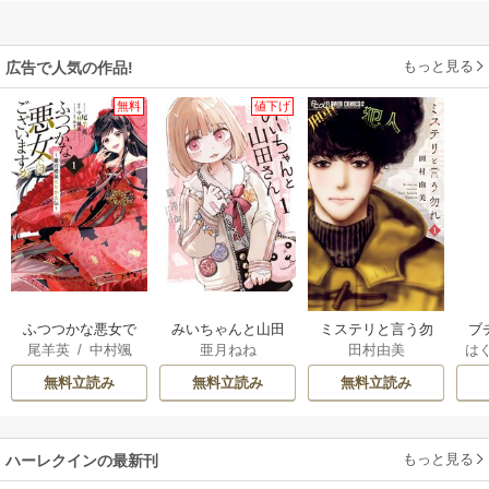
彼の華麗なる資産家ぶりをここまで語られると、お話がいくらヒロインが
お金目当てではないとの構造であっても、読者にはヒロインを通じてそん
な億万長者との結婚に漕ぎ着ける仮想体験をさせていると思える。
もっと見る
そこが何となく、物語の中の「無欲の勝利」と自己矛盾。ヒロインが、持
広告で人気の作品!
っている者に対して、対極の対抗意識、いわゆる貧乏人の僻みと共存して
無料
値下げ
いく未来を、読んでいて私は信じきれない。
よっぽど彼女の他の家族の方が屈託無いかなと期待したくなる。
さて、リフォームを要するのは１階部分だけだったのか。邸宅の案内はプ
ライベートスペースの2階には及ばなかった。
ふつつかな悪女で
みいちゃんと山田
ミステリと言う勿
ブ
尾羊英
/
中村颯
亜月ねね
田村由美
は
はございますが ～
さん
れ
復
希
/
ゆき哉
お
雛宮蝶鼠とりかえ
無料立読み
無料立読み
無料立読み
伝～
もっと見る
ハーレクインの最新刊