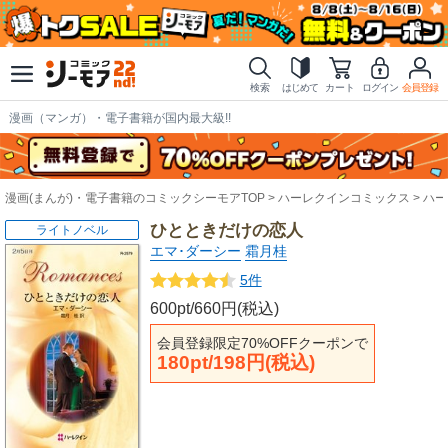
検索
はじめて
カート
ログイン
会員登録
漫画（マンガ）・電子書籍が国内最大級!!
漫画(まんが)・電子書籍のコミックシーモアTOP
ハーレクインコミックス
ハー
ひとときだけの恋人
ライトノベル
エマ･ダーシー
霜月桂
5件
600pt/660円(税込)
会員登録限定70%OFFクーポンで
180pt/198円(税込)