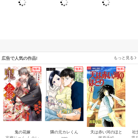
もっと見る
広告で人気の作品!
無料
無料
無料
鬼の花嫁
隣の元カレくん
天は赤い河のほと
社
富樫じゅん
/
クレ
ago
篠原千絵
霜