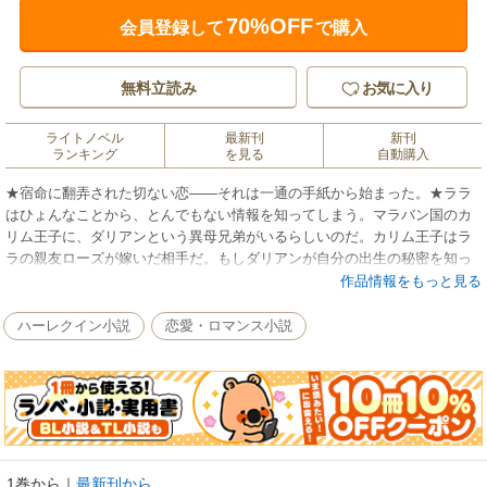
70%OFF
会員登録して
で購入
無料立読み
お気に入り
ライトノベル
最新刊
新刊
ランキング
を見る
自動購入
★宿命に翻弄された切ない恋――それは一通の手紙から始まった。★ララ
はひょんなことから、とんでもない情報を知ってしまう。マラバン国のカ
リム王子に、ダリアンという異母兄弟がいるらしいのだ。カリム王子はラ
ラの親友ローズが嫁いだ相手だ。もしダリアンが自分の出生の秘密を知っ
たら、王位を奪おうとして二人に危害を及ぼすかもしれない。妊娠中のロ
作品情報をもっと見る
ーズにこんな話を聞かせては、大変なことになる。悩んだ末、ララはある
計画を思いついた。ダリアンと接触し、彼がどんな人物かこの目で確かめ
ハーレクイン小説
恋愛・ロマンス小説
よう。彼に悪意がないとわかれば、カリムたちに報告ができる。ララはさ
っそく行動に移った。
1巻から
｜
最新刊から