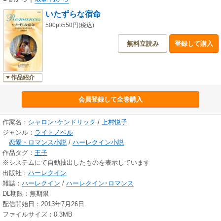
いたずらな宿命
500pt/550円(税込)
無料立読み
登録して購入
作品紹介
会員登録して全巻購入
作家名：
シャロン･ケンドリック
/
上村悦子
ジャンル：
ライトノベル
恋愛・ロマンス小説
/
ハーレクイン小説
作品タグ：
王子
※システムにて自動抽出したものを表示しています
出版社：
ハーレクイン
雑誌：
ハーレクイン
/
ハーレクイン･ロマンス
DL期限：無期限
配信開始日：2013年7月26日
ファイルサイズ：0.3MB