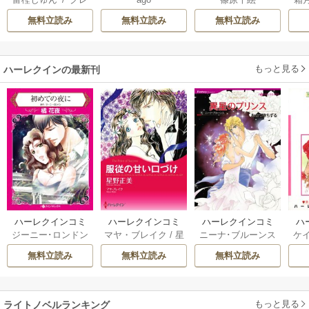
り
ば
ハ
辺
無料立読み
無料立読み
無料立読み
折
任
もっと見る
ハーレクインの最新刊
ハーレクインコミ
ハーレクインコミ
ハーレクインコミ
ハ
ジーニー･ロンドン
マヤ・ブレイク
/
星
ニーナ･ブルーンス
ケ
ックス セット 202
ックス セット 202
ックス セット 202
ック
/
橘花夜
/
メアリ
野正美
/
ヘレン･ブ
/
おおつきちずる
/
/
J
6年 vol.1064 1巻
6年 vol.1002 1巻
6年 vol.1063 1巻
6年
無料立読み
無料立読み
無料立読み
ー･ライアンズ
/
花
ルックス
/
のわきね
レベッカ･ヨーク
/
ス
牟礼サキ
/
サラ･モ
い
/
マーガレット･
稜敦水
/
ケイト･ハ
ル
ーガン
/
星合操
/
ア
ウェイ
/
一重夕子
ーディ
/
海野みつる
ザ
ン･ウィール
/
津寺
/
サラ･ウッド
もっと見る
/
流
ライトノベルランキング