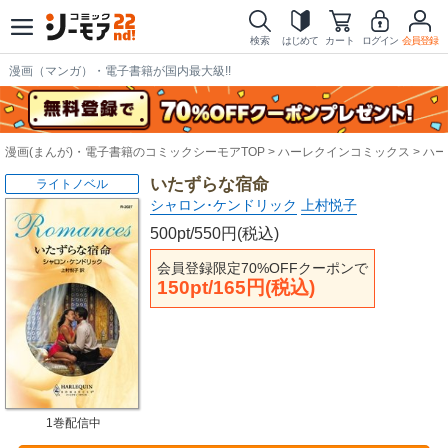
検索
はじめて
カート
ログイン
会員登録
漫画（マンガ）・電子書籍が国内最大級!!
漫画(まんが)・電子書籍のコミックシーモアTOP
ハーレクインコミックス
ハー
いたずらな宿命
ライトノベル
シャロン･ケンドリック
上村悦子
500pt/550円(税込)
会員登録限定70%OFFクーポンで
150pt/165円(税込)
1巻配信中