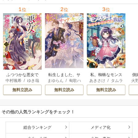
里可子
水凛子
1
2
3
位
位
位
転生しました、サ
私、蜘蛛なモンス
側
ふつつかな悪女で
まゆらん
/
匈歌ハ
あきさけ
/
タムラ
火
中村颯希
/
ゆき哉
ラナ・キンジェで
ターをテイムした
はございますが
トリ
ヨウ
す。ごきげんよ
ので、スパイダー
無料立読み
無料立読み
無料立読み
う。
シルクで裁縫を頑
張ります
その他の人気ランキングをチェック！
総合ランキング
メディア化