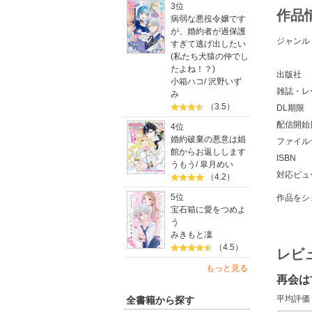
3位
作品
病弱な悪役令嬢です
が、婚約者が過保護
ジャンル
すぎて逃げ出したい
(私たち犬猿の仲でし
たよね！？)
出版社
小箱ハコ
/
沢野いず
雑誌・レ
み
（3.5）
DL期限
配信開始
4位
婚約破棄の悪意は娼
ファイル
館からお返しします
ISBN
うもう
/
皐月めい
対応ビュ
（4.2）
5位
作品をシ
宝石箱に愛をつめよ
う
みきもと凜
（4.5）
レビ
もっと見る
再会は
平均評価
全書籍から探す