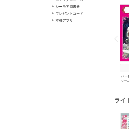
シーモア図書券
プレゼントコード
本棚アプリ
o
v
P
r
e
i
u
ハー
ジー
セット 
メアリ
サキ
/
アン
ライ