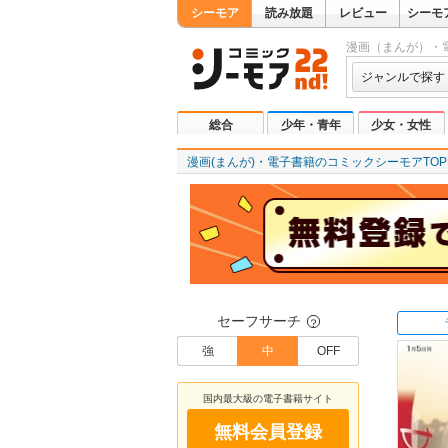
シーモア
読み放題
レビュー
シーモ
漫画（まんが）・
ジャンルで探す
総合
少年・青年
少女・女性
漫画(まんが)・電子書籍のコミックシーモアTOP
セーフサーチ
？
強
中
OFF
国内最大級の電子書籍サイト
無料会員登録