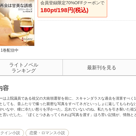
会員登録限定70%OFFクーポンで
180pt/198円(税込)
1巻配信中
ライトノベル
最新刊を見る
ランキング
内容
ーは上院議員である祖父の大統領選挙を前に、スキャンダラスな過去を清算すべく1
としても、昔ふたりで撮った親密な写真をすべてネガといっしょに返してもらわな
やいなや、瞳に冷たい怒りを浮かべた。忘れていないのね。私たちを引き裂いた祖
と言いだした。「ぼくとつきあってくれれば写真を渡す」ほろ苦い記憶が、情熱と
レクイン小説
恋愛・ロマンス小説