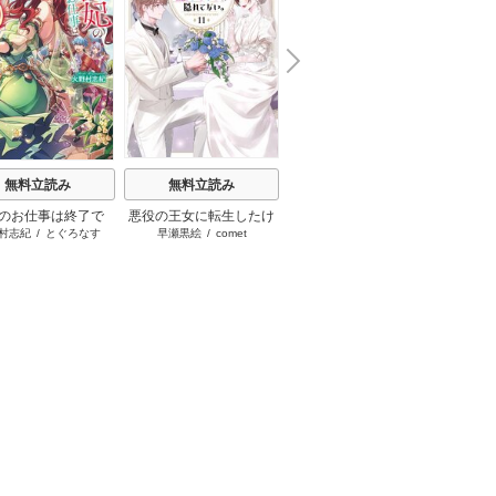
N
x
e
t
無料立読み
無料立読み
無料立読み
のお仕事は終了で
悪役の王女に転生したけ
スーパー派遣令嬢は王宮
陰で国
村志紀
/
とぐろなす
早瀬黒絵
/
comet
晩夏ノ空
/
宇田川みぅ
す。
ど、隠しキャラが隠れて
を見限ったようです～私
私です
ない。
を不当解雇した元上司
お忘れ
へ。我が家の正体、ご存
れた隠
知ですか？～
ー