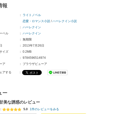
情報
：
ライトノベル
恋愛・ロマンス小説
/
ハーレクイン小説
：
ハーレクイン
ーベル
：
ハーレクイン
：
無期限
日
：
2013年7月26日
サイズ
：
0.2MB
：
9784596514974
ーア
：
ブラウザビューア
ェアする
：
ュー
甘美な誘惑のレビュー
：
5.0
1件のレビューをみる