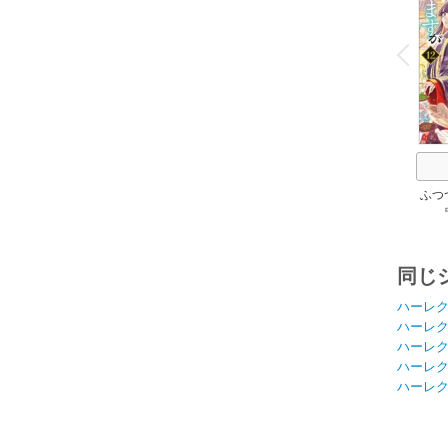
o
v
P
r
e
i
u
ふつ
同じ
ハーレ
ハーレ
ハーレ
ハーレ
ハーレ