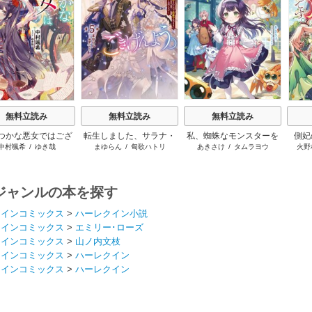
s
無料立読み
無料立読み
無料立読み
つかな悪女ではござ
転生しました、サラナ・
私、蜘蛛なモンスターを
側妃
中村颯希
/
ゆき哉
まゆらん
/
匈歌ハトリ
あきさけ
/
タムラヨウ
火野
いますが
キンジェです。ごきげん
テイムしたので、スパイ
よう。
ダーシルクで裁縫を頑張
ります
ジャンルの本を探す
クインコミックス
>
ハーレクイン小説
クインコミックス
>
エミリー･ローズ
クインコミックス
>
山ノ内文枝
クインコミックス
>
ハーレクイン
クインコミックス
>
ハーレクイン