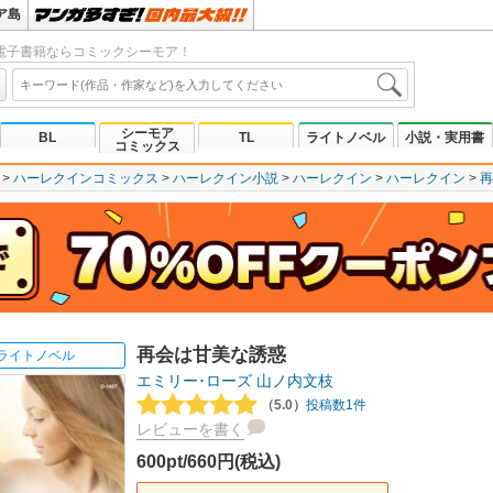
ア島
電子書籍ならコミックシーモア！
シーモア
BL
TL
ライトノベル
小説・実用書
コミックス
ハーレクインコミックス
ハーレクイン小説
ハーレクイン
ハーレクイン
再
再会は甘美な誘惑
ライトノベル
エミリー･ローズ
山ノ内文枝
（5.0）
投稿数1件
レビューを書く
600pt/660円(税込)