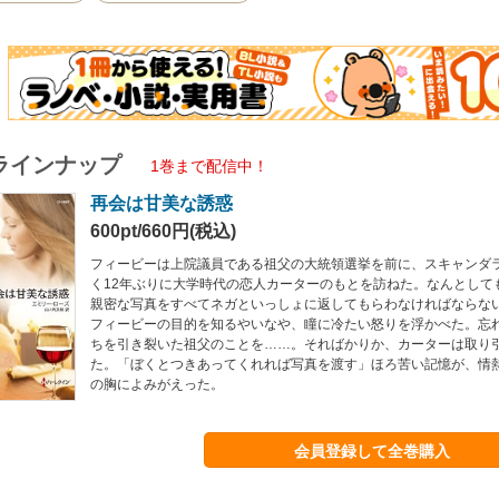
ラインナップ
1巻まで配信中！
再会は甘美な誘惑
600pt/660円(税込)
フィービーは上院議員である祖父の大統領選挙を前に、スキャンダ
く12年ぶりに大学時代の恋人カーターのもとを訪ねた。なんとして
親密な写真をすべてネガといっしょに返してもらわなければならな
フィービーの目的を知るやいなや、瞳に冷たい怒りを浮かべた。忘
ちを引き裂いた祖父のことを……。そればかりか、カーターは取り
た。「ぼくとつきあってくれれば写真を渡す」ほろ苦い記憶が、情
の胸によみがえった。
会員登録して全巻購入