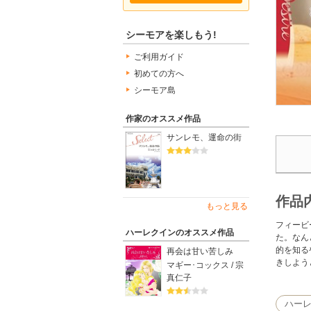
シーモアを楽しもう!
ご利用ガイド
初めての方へ
シーモア島
作家のオススメ作品
サンレモ、運命の街
作品
もっと見る
フィービ
ハーレクインのオススメ作品
た。なん
的を知る
再会は甘い苦しみ
きしよう
マギー･コックス / 宗
真仁子
ハー