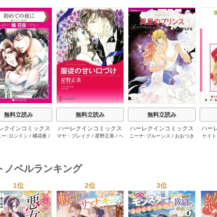
s
無料立読み
無料立読み
無料立読み
レクインコミックス
ハーレクインコミックス
ハーレクインコミックス
ハー
ニー･ロンドン
/
橘花夜
/
マヤ・ブレイク
/
星野正美
/
ヘ
ニーナ･ブルーンス
/
おおつき
ケイト
2026年 vol.1064
セット 2026年 vol.1002
セット 2026年 vol.1063
セット 
ー･ライアンズ
/
花牟礼
レン･ブルックス
/
のわきねい
/
ちずる
/
レベッカ･ヨーク
/
稜
ーザン
1巻
1巻
1巻
サラ･モーガン
/
星合操
/
マーガレット･ウェイ
/
一重夕
敦水
/
ケイト･ハーディ
/
海野
津谷さ
･ウィール
/
津寺里可子
子
みつる
/
サラ･ウッド
/
流水凛
トノベルランキング
子
1位
2位
3位