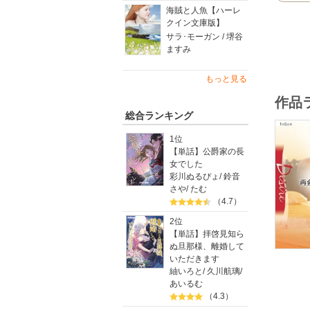
海賊と人魚【ハーレ
クイン文庫版】
サラ･モーガン / 堺谷
ますみ
もっと見る
作品
総合ランキング
1位
【単話】公爵家の長
女でした
彩川ぬるぴょ
/
鈴音
さや
/
たむ
（4.7）
2位
【単話】拝啓見知ら
ぬ旦那様、離婚して
いただきます
紬いろと
/
久川航璃
/
あいるむ
（4.3）