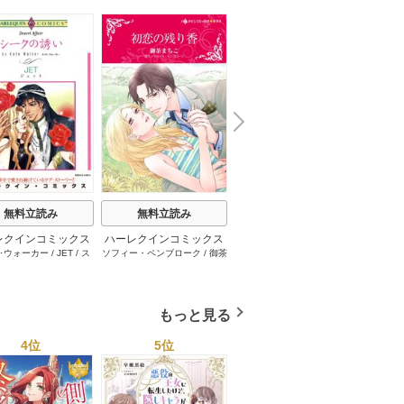
N
x
e
t
無料立読み
無料立読み
無料立読み
レクインコミックス
ハーレクインコミックス
ハーレクインコミックス
ハーレ
･ウォーカー
/
JET
/
ス
ソフィー・ペンブローク
/
御茶
サラ･モーガン
/
友井美穂
/
ケ
イヴォ
2026年 vol.1001
セット 2026年 vol.1062
セット 2026年 vol.1000
セット 
・スペンサー・ポール
/
まちこ
/
ジョー･リー
/
内田一
イ･ソープ
/
川崎ひろこ
/
オー
和
/
ミ
1巻
1巻
1巻
とみ
/
ロザリー･アッシ
奈
/
キャロル･モーティマー
/
ドラ･アダムス
/
黒田かすみ
本果林
/
ュ
/
雁えりか
雁えりか
/
エミリー･ローズ
/
一ノ関りん子
もっと見る
4位
5位
6位