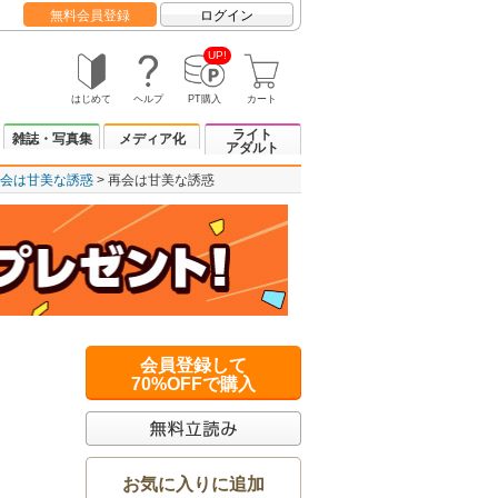
無料会員登録
ログイン
UP!
はじめて
ヘルプ
PT購入
カート
ライト
雑誌・写真集
メディア化
アダルト
会は甘美な誘惑
再会は甘美な誘惑
会員登録して
70%OFFで購入
お気に入りに追加