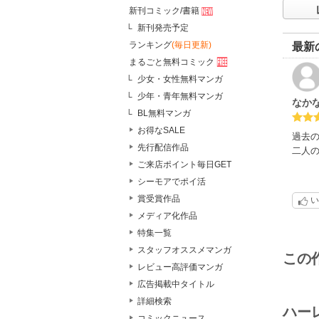
新刊コミック/書籍
新刊発売予定
ランキング
(毎日更新)
最新
まるごと無料コミック
少女・女性無料マンガ
少年・青年無料マンガ
なか
BL無料マンガ
お得なSALE
過去の
先行配信作品
二人
ご来店ポイント毎日GET
シーモアでポイ活
賞受賞作品
い
メディア化作品
特集一覧
スタッフオススメマンガ
この
レビュー高評価マンガ
広告掲載中タイトル
詳細検索
ハー
コミックニュース