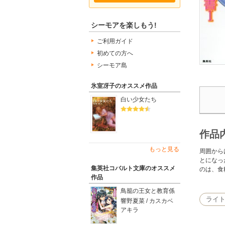
シーモアを楽しもう!
ご利用ガイド
初めての方へ
シーモア島
氷室冴子のオススメ作品
白い少女たち
作品
もっと見る
周囲から
とになっ
集英社コバルト文庫のオススメ
のは、食
作品
鳥籠の王女と教育係
ライ
響野夏菜 / カスカベ
アキラ