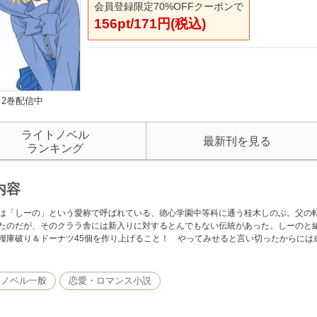
会員登録限定70%OFFクーポンで
156pt/171円(税込)
2巻配信中
ライトノベル
最新刊を見る
ランキング
内容
は「しーの」という愛称で呼ばれている、徳心学園中等科に通う桂木しのぶ。父の
たのだが、そのクララ舎には新入りに対するとんでもない伝統があった。しーのと
糧庫破り＆ドーナツ45個を作り上げること！ やってみせると言い切ったからには
トノベル一般
恋愛・ロマンス小説