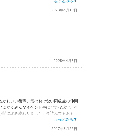
されてて、若干マイルドになってますね～。
もっとみる▼
(笑)今の時代ではアウトなんでしょうね。
2023年6月10日
い）高城さんの喫煙にギョッとするくらいに
2025年4月5日
るかわいい後輩、気のおけない同級生の仲間
とにかくみんなイベント事に全力投球で、そ
う間に読み終わりました。今読んでもおもし
もっとみる▼
2017年8月22日