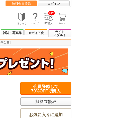
無料会員登録
ログイン
UP!
はじめて
ヘルプ
PT購入
カート
ライト
雑誌・写真集
メディア化
アダルト
ラ白書I
会員登録して
70%OFFで購入
お気に入りに追加