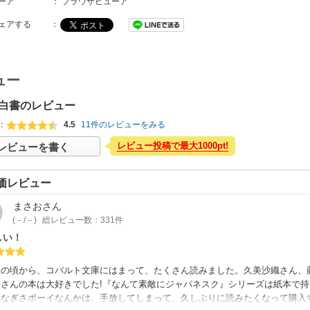
ーア
：
ブラウザビューア
ェアする
：
ュー
白書のレビュー
：
4.5
11件のレビューをみる
レビュー投稿で最大1000pt!
レビューを書く
価レビュー
まさお
さん
(－/－)
総レビュー数：331件
しい！
生の頃から、コバルト文庫にはまって、たくさん読みました。久美沙織さん、
子さんの本は大好きでした!『なんて素敵にジャパネスク』シリーズは紙本で
、なぎさボーイなんかは、手放してしまって、久しぶりに読みたくなって購入