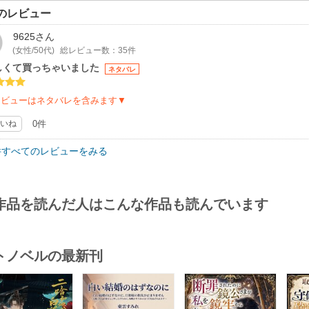
のレビュー
9625
さん
(女性/50代)
総レビュー数：35件
しくて買っちゃいました
ネタバレ
レビューはネタバレを含みます▼
いね
0件
件すべてのレビューをみる
作品を読んだ人はこんな作品も読んでいます
トノベルの最新刊