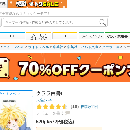
ア島
電子書籍ならコミックシーモア！
シーモア
BL
TL
ライトノベル
小説・実用書
コミックス
ライトノベル
ライトノベル
集英社
集英社コバルト文庫
クララ白書
クラ
クララ白書I
ライトノベル
氷室冴子
（4.5）
投稿数11件
レビューを書く
520pt/572円(税込)