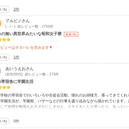
舎や女子校のわちゃわちゃが本当に楽しい。ただ、結構内容や言い回しが変更
キーの鶏やドーベンマンのくだりは、もっとえげつない追い詰め方だったなぁ…
いね
2件
郎のケータイだけはやめて欲しかったですけど（物語の時代は変えてほしくな
私も変わったんだなぁと、時の流れをしみじみ感じました。
アルビノ
さん
(－/－)
総レビュー数：2750件
ホの無い異世界みたいな昭和女子寮
ネタバレ
レビューはネタバレを含みます▼
いね
1件
あいうえお
さん
(女性/50代)
総レビュー数：173件
の寄宿舎に学園生活
様学校の寄宿舎でのいろいろや生徒会活動、憧れのお姉様方、慕ってきてくれ
の学園生活が、学園祭、バザーなどの行事を盛り込みながら描かれています。
決して友情や勉強もおろそかにしません。ドキドキしたり笑ったり、あっとい
のがすごいと思います。
いね
0件