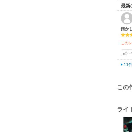
最新
懐か
この
い
11
この
ライ