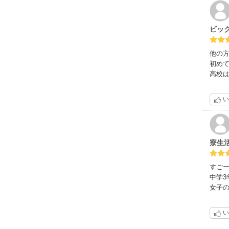
ビッ
他の
初め
高校
い
寮生
すご
中学
女子
い