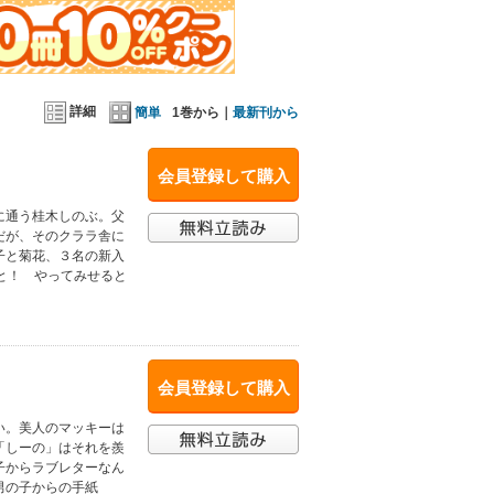
詳細
簡単
1巻から｜
最新刊から
会員登録して購入
に通う桂木しのぶ。父
だが、そのクララ舎に
子と菊花、３名の新入
と！ やってみせると
会員登録して購入
い。美人のマッキーは
「しーの」はそれを羨
子からラブレターなん
男の子からの手紙