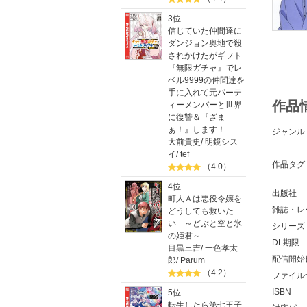
3位
信じていた仲間達に
ダンジョン奥地で殺
されかけたがギフト
『無限ガチャ』でレ
ベル9999の仲間達を
手に入れて元パーテ
作品
ィーメンバーと世界
に復讐＆『ざま
ぁ！』します！
ジャンル
大前貴史
/
明鏡シス
イ
/
tef
作品タグ
（4.0）
4位
出版社
町人Ａは悪役令嬢を
雑誌・レ
どうしても救いた
い ～どぶと空と氷
シリーズ
の姫君～
DL期限
目黒三吉
/
一色孝太
配信開始
郎
/
Parum
（4.2）
ファイル
ISBN
5位
転生したら第七王子