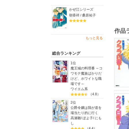
かぜ江シリーズ
朝香祥 / 桑原祐子
作品
もっと見る
総合ランキング
1位
魔王城の料理番 ～コ
ワモテ魔族ばかりだ
けど、ホワイトな職
場です～
ワイエム系
（4.8）
2位
公爵令嬢は我が道を
場当たり的に行く
高瀬雛
/
ぽよ子
/
にも
し
（4.4）