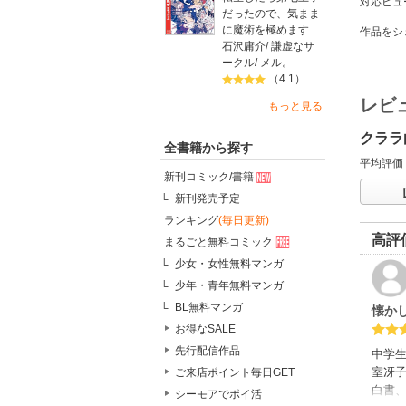
対応ビュ
だったので、気まま
に魔術を極めます
作品をシ
石沢庸介
/
謙虚なサ
ークル
/
メル。
（4.1）
レビ
もっと見る
クララ
全書籍から探す
平均評価
新刊コミック/書籍
新刊発売予定
ランキング
(毎日更新)
高評
まるごと無料コミック
少女・女性無料マンガ
少年・青年無料マンガ
BL無料マンガ
懐か
お得なSALE
先行配信作品
中学
室冴
ご来店ポイント毎日GET
白書
シーモアでポイ活