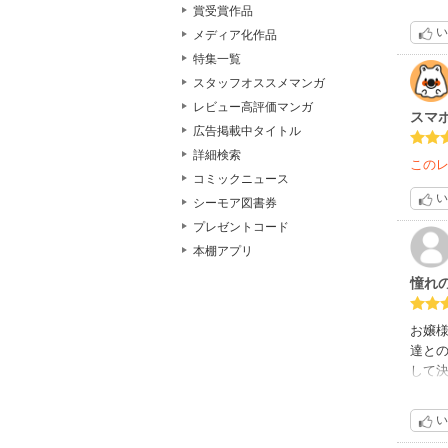
寄宿
賞受賞作品
マッ
い
メディア化作品
光太
特集一覧
は、
スタッフオススメマンガ
レビュー高評価マンガ
スマ
広告掲載中タイトル
詳細検索
この
コミックニュース
い
シーモア図書券
プレゼントコード
本棚アプリ
憧れ
お嬢
達と
して
ろい
い