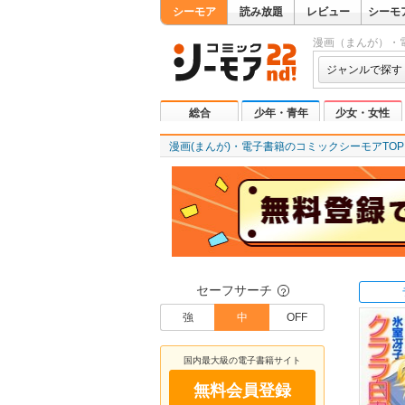
シーモア
読み放題
レビュー
シーモ
漫画（まんが）・
ジャンルで探す
総合
少年・青年
少女・女性
漫画(まんが)・電子書籍のコミックシーモアTOP
セーフサーチ
？
強
中
OFF
国内最大級の電子書籍サイト
無料会員登録