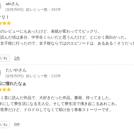
aki
さん
(女性/50代)
総レビュー数：342件
クリ！
方のレビューにもあったけど、表紙が変わっててビックリ。
て読んだ頃は多分、中学生くらいだと思うんだけど、とにかく面白かった。
は女子校に行ったので、女子校ならではのエピソードは、あるある！そうだっ
いね
1件
たいや
さん
(女性/50代)
総レビュー数：110件
活に憧れたなぁ
ーく昔に読んだ作品で、大好きだった作品。書籍、持ってました。
3年にして寮生活になる主人公。そして寮生活で沸き起こるあれこれ。
の世界だけど、ドロドロしてなくて助け合う青春ストーリーです。
いね
0件