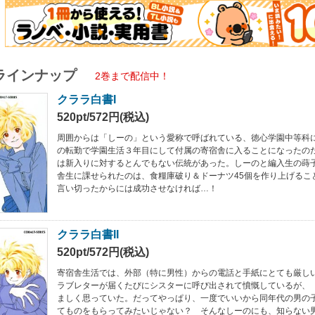
ラインナップ
2巻まで配信中！
クララ白書I
520pt/572円(税込)
周囲からは「しーの」という愛称で呼ばれている、徳心学園中等科
の転勤で学園生活３年目にして付属の寄宿舎に入ることになったの
は新入りに対するとんでもない伝統があった。しーのと編入生の蒔
舎生に課せられたのは、食糧庫破り＆ドーナツ45個を作り上げるこ
言い切ったからには成功させなければ…！
クララ白書II
520pt/572円(税込)
寄宿舎生活では、外部（特に男性）からの電話と手紙にとても厳し
ラブレターが届くたびにシスターに呼び出されて憤慨しているが、
ましく思っていた。だってやっぱり、一度でいいから同年代の男の
てものをもらってみたいじゃない？ そんなしーのにも、知らない