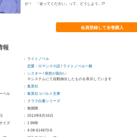
が！ 「会ってください」って、どうしよう…!?
会員登録して全巻購入
情報
：
ライトノベル
恋愛・ロマンス小説
/
ライトノベル一般
：
シスター
/
発想が面白い
※システムにて自動抽出したものを表示しています
：
集英社
ーベル
：
集英社コバルト文庫
：
クララ白書シリーズ
：
無期限
日
：
2013年8月16日
サイズ
：
1.9MB
：
4-08-614870-6