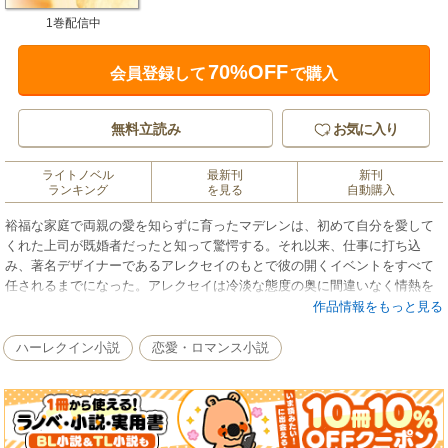
1巻配信中
70%OFF
会員登録して
で購入
無料立読み
お気に入り
ライトノベル
最新刊
新刊
ランキング
を見る
自動購入
裕福な家庭で両親の愛を知らずに育ったマデレンは、初めて自分を愛して
くれた上司が既婚者だったと知って驚愕する。それ以来、仕事に打ち込
み、著名デザイナーであるアレクセイのもとで彼の開くイベントをすべて
任されるまでになった。アレクセイは冷淡な態度の奥に間違いなく情熱を
秘めた男性。再び誰かに恋して傷つきたくはないけれど、その魅力には抗
作品情報をもっと見る
えない。マデレンは1度だけと心に誓ってアレクセイとベッドをともにする
が、互いを貪るように2人は関係を断ち切れなくなった。そんなある日、マ
ハーレクイン小説
恋愛・ロマンス小説
デレンはふと思った――夜をともにしたあと虚しさを感じるのは、彼を愛
してしまったから？■先月に続き、人気上昇中のメイシー・イエーツのセク
シーなストーリーをお届けいたします。お互いに愛を知らず、情熱だけの
関係を続ける2人の恋のゆくえを描きます。