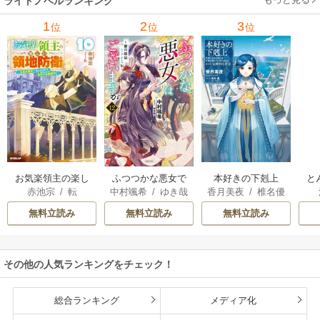
ライトノベルランキング
里可子
水凛子
1
2
3
位
位
位
お気楽領主の楽し
本好きの下剋上
と
ふつつかな悪女で
赤池宗
/
転
香月美夜
/
椎名優
中村颯希
/
ゆき哉
い領地防衛
はございますが
無料立読み
無料立読み
無料立読み
その他の人気ランキングをチェック！
総合ランキング
メディア化