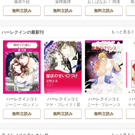
篠原千絵
冨樫義博
おしばなお
/
岡達
尾
り
モノクロ版
こそあなたに殺さ
は
英茉
/
先崎真琴
れたくないんで
雛
無料立読み
無料立読み
無料立読み
す！ ～聖女に嵌め
られた貧乏令嬢、
二度目は串刺し回
もっと見る
ハーレクインの最新刊
避します！～
ハーレクインコミ
ハーレクインコミ
ハーレクインコミ
ハ
ジーニー･ロンドン
マヤ・ブレイク
/
星
ニーナ･ブルーンス
ケ
ックス セット 202
ックス セット 202
ックス セット 202
ック
/
橘花夜
/
メアリ
野正美
/
ヘレン･ブ
/
おおつきちずる
/
/
J
6年 vol.1064 1巻
6年 vol.1002 1巻
6年 vol.1063 1巻
6年
無料立読み
無料立読み
無料立読み
ー･ライアンズ
/
花
ルックス
/
のわきね
レベッカ･ヨーク
/
ス
牟礼サキ
/
サラ･モ
い
/
マーガレット･
稜敦水
/
ケイト･ハ
ル
ーガン
/
星合操
/
ア
ウェイ
/
一重夕子
ーディ
/
海野みつる
ザ
ン･ウィール
/
津寺
/
サラ･ウッド
もっと見る
/
流