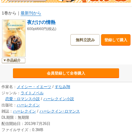
1巻から
｜
最新刊から
夜だけの情熱
600pt/660円(税込)
無料立読み
登録して購入
作品紹介
会員登録して全巻購入
作家名：
メイシー・イエーツ
/
すなみ翔
ジャンル：
ライトノベル
恋愛・ロマンス小説
/
ハーレクイン小説
出版社：
ハーレクイン
雑誌：
ハーレクイン
/
ハーレクイン･ロマンス
DL期限：無期限
配信開始日：2013年7月26日
ファイルサイズ：0.3MB