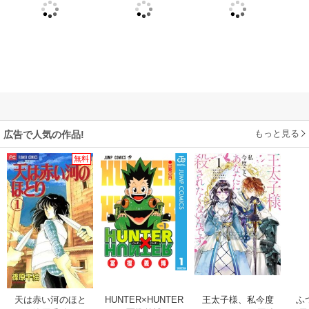
もっと見る
広告で人気の作品!
無料
天は赤い河のほと
HUNTER×HUNTER
王太子様、私今度
ふ