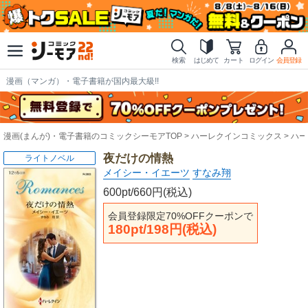
検索
はじめて
カート
ログイン
会員登録
漫画（マンガ）・電子書籍が国内最大級!!
漫画(まんが)・電子書籍のコミックシーモアTOP
ハーレクインコミックス
ハー
夜だけの情熱
ライトノベル
メイシー・イエーツ
すなみ翔
600pt/660円(税込)
会員登録限定70%OFFクーポンで
180pt/198円(税込)