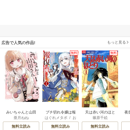
もっと見る
広告で人気の作品!
無料
無料
みいちゃんと山田
ブチ切れ令嬢は報
天は赤い河のほと
夜
亜月ねね
はぐれメタボ
/
お
篠原千絵
さん
復を誓いました。
り
は
おのいも
/
昌未
無料立読み
無料立読み
無料立読み