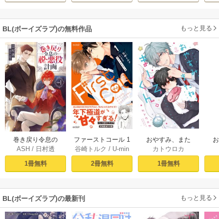
もっと見る
BL(ボーイズラブ)の無料作品
おやすみ、また
巻き戻り令息の
ファーストコール 1
カトウロカ
ASH
/
日村透
谷崎トルク
/
U-min
ね。ましろくん。
ね。
脱・悪役計画１
～童貞外科医、年
【電子限定漫画付
下ヤクザの嫁にさ
1冊無料
1冊無料
2冊無料
き】
れそうです！～
【単行本版(シーモ
ア限定描き下ろし
もっと見る
BL(ボーイズラブ)の最新刊
付き)】