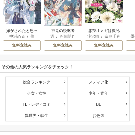
嫁がされたと思っ
神竜の後継者
悪辣オメガは義兄
中洲める
/
條
透
/
円陣闇丸
滝沢晴
/
奈良千春
墨
たら放置されたの
公爵の重すぎる執
馨
で、好きに暮らし
着愛に溺れる
無料立読み
無料立読み
無料立読み
ます。だから今さ
ら構わないでくだ
さい、辺境伯さま
その他の人気ランキングをチェック！
総合ランキング
メディア化
少女・女性
少年・青年
TL・レディコミ
BL
異世界・転生
お色気