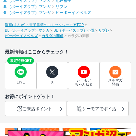
BL（ボーイズラブ）マンガ
>
池戸裕子
BL（ボーイズラブ）マンガ
>
リブレ
BL（ボーイズラブ）マンガ
>
ビーボーイノベルズ
漫画(まんが)・電子書籍のコミックシーモアTOP
BL（ボーイズラブ）マンガ
BL（ボーイズラブ）小説
リブレ
ビーボーイノベルズ
カラダの関係
カラダの関係
最新情報はここからチェック！
限定特典GET
シーモア
メルマガ
LINE
X
ちゃんねる
登録
お得にポイントゲット！
ご来店ポイント
シーモアでポイ活