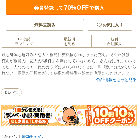
70%OFF
会員登録して
で購入
無料立読み
お気に入り
BL小説
最新刊
新刊
ランキング
を見る
自動購入
顔も身体も超好みの恋人・桐島に突然振られちゃった克明。そのわけは、
克明が桐島の「恋人の3条件」を満たしていないから。あんなにうまくいっ
てた二人なのに！ 俺のカラダにメロメロなくせに～!! 嘆いてばかりいら
れない、桐島の理想めざして秘密の猛特訓を始めた克明だったけど…？
作品情報をもっと見る
BL小説
1巻から
｜
最新刊から