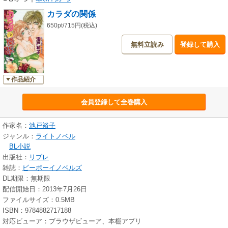
カラダの関係
650pt/715円(税込)
無料立読み
登録して購入
作品紹介
会員登録して全巻購入
作家名：
池戸裕子
ジャンル：
ライトノベル
BL小説
出版社：
リブレ
雑誌：
ビーボーイノベルズ
DL期限：無期限
配信開始日：2013年7月26日
ファイルサイズ：0.5MB
ISBN：9784882717188
対応ビューア：ブラウザビューア、本棚アプリ