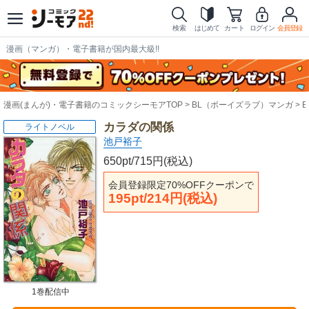
検索
はじめて
カート
ログイン
会員登録
漫画（マンガ）・電子書籍が国内最大級!!
漫画(まんが)・電子書籍のコミックシーモアTOP
BL（ボーイズラブ）マンガ
カラダの関係
ライトノベル
池戸裕子
650pt/715円(税込)
会員登録限定70%OFFクーポンで
195pt/214円(税込)
1巻配信中