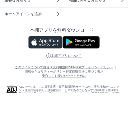
重要なお知らせ
商品に関するお知らせ
ホームアイコンを追加
本棚アプリを無料ダウンロード！
本棚アプリについて
このサイトについて
推奨環境
利用規約
ISBN検索
プライバシーポリシー
情報セキュリティーポリシー
特定商取引法に基づく表示
安心してお使いいただくために
ABJマークは、この電子書店・電子書籍配信サービスが、 著作権者からコンテ
ンツ使用許諾を得た正規版配信サービスであることを示す登録商標（登録番号
第6091713号）です。 詳しくは［ABJマーク］または［電子出版制作・流通協
議会］で検索してください。
(C)NTTソルマーレ