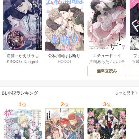
逆讐～かえりうち
エチュード・イ
フ
公私混同はお断り!
KINGO
/
Dangmil
片桐あらた
/
ボルテ
谷
HODOT
～【タテヨミ】 36
ン・ザ・ルーム[Blu
～
【タテヨミ】 67巻
ージ
巻
Mellow] 7巻
下
無料立読み
【
ア
もっと見る
BL小説ランキング
1
2
3
位
位
位