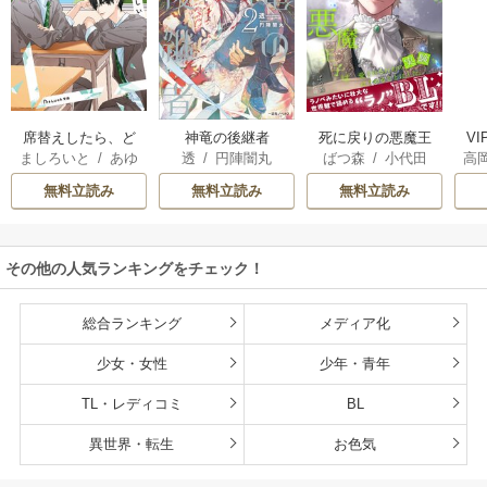
席替えしたら、ど
神竜の後継者
死に戻りの悪魔王
V
ましろいと
/
あゆ
透
/
円陣闇丸
ばつ森
/
小代田
高
うやら後ろの男が
子は、愛されるた
河
俺のこと好きらし
めの実験をはじめ
無料立読み
無料立読み
無料立読み
い
ることにした。
その他の人気ランキングをチェック！
総合ランキング
メディア化
少女・女性
少年・青年
TL・レディコミ
BL
異世界・転生
お色気