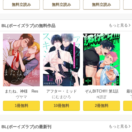
UDIO)
/
Chugong
/
宗
/
転
てください
が
無料立読み
無料立読み
無料立読み
h-goon
陛
もっと見る
BL(ボーイズラブ)の無料作品
ぞんBITCH!!! 第1話
最
またね、神様 Res
アフター・ミッド
nぽぽ
ヴヤマ
にむまひろ
し
tart［ばら売り］
ナイト・スキン
ー
プロローグ
［ばら売り］ 第1話
2冊無料
1冊無料
10冊無料
もっと見る
BL(ボーイズラブ)の最新刊