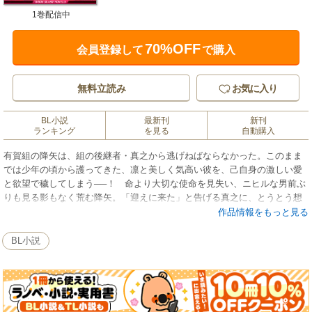
1巻配信中
70%OFF
会員登録して
で購入
無料立読み
お気に入り
BL小説
最新刊
新刊
ランキング
を見る
自動購入
有賀組の降矢は、組の後継者・真之から逃げねばならなかった。このまま
では少年の頃から護ってきた、凛と美しく気高い彼を、己自身の激しい愛
と欲望で穢してしまう──！ 命より大切な使命を見失い、ニヒルな男前ぶ
りも見る影もなく荒む降矢。「迎えに来た」と告げる真之に、とうとう想
いを抑えきれず、執着をぶつけるように淫らに貪ってしまうが…!? 闇社
作品情報をもっと見る
会に生きる男たちの恋は、血を流すように一途で熱く。
BL小説