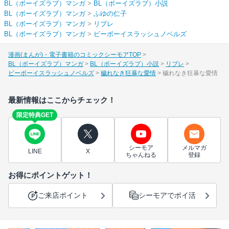
BL（ボーイズラブ）マンガ
>
BL（ボーイズラブ）小説
BL（ボーイズラブ）マンガ
>
ふゆの仁子
BL（ボーイズラブ）マンガ
>
リブレ
BL（ボーイズラブ）マンガ
>
ビーボーイスラッシュノベルズ
漫画(まんが)・電子書籍のコミックシーモアTOP
BL（ボーイズラブ）マンガ
BL（ボーイズラブ）小説
リブレ
ビーボーイスラッシュノベルズ
穢れなき狂暴な愛情
穢れなき狂暴な愛情
最新情報はここからチェック！
限定特典GET
シーモア
メルマガ
LINE
X
ちゃんねる
登録
お得にポイントゲット！
ご来店ポイント
シーモアでポイ活