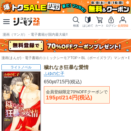
検索
はじめて
カート
ログイン
会員登録
漫画（マンガ）・電子書籍が国内最大級!!
漫画(まんが)・電子書籍のコミックシーモアTOP
BL（ボーイズラブ）マンガ
穢れなき狂暴な愛情
ライトノベル
ふゆの仁子
650pt/715円(税込)
会員登録限定70%OFFクーポンで
195pt/214円(税込)