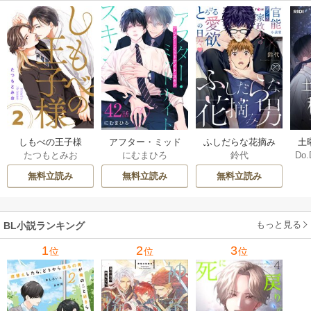
しもべの王子様
ふしだらな花摘み
アフター・ミッド
土
たつもとみお
鈴代
にむまひろ
Do.
【描き下ろしおま
男 20巻
ナイト・スキン
上
け付き特装版】 2巻
［ばら売り］ 42巻
な
無料立読み
無料立読み
無料立読み
もっと見る
BL小説ランキング
1
2
3
位
位
位