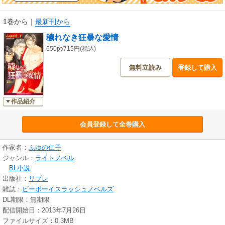
1巻から
｜
最新刊から
穢れなき狂暴な愛情
650pt/715円(税込)
無料立読み
登録して購入
作品紹介
会員登録して全巻購入
作家名：
ふゆの仁子
ジャンル：
ライトノベル
BL小説
出版社：
リブレ
雑誌：
ビーボーイスラッシュノベルズ
DL期限：無期限
配信開始日：2013年7月26日
ファイルサイズ：0.3MB