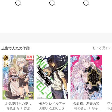
もっと見る
広告で人気の作品!
無料
俺だけレベルアッ
お気楽領主の楽し
公爵様、悪妻の私
空
DUBU(REDICE ST
青色まろ
/
赤池
桜乃みか
/
琴子
小
プな件
い領地防衛
はもう放っておい