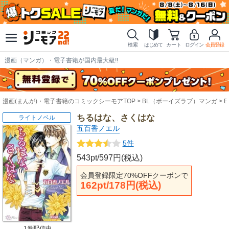
検索
はじめて
カート
ログイン
会員登録
漫画（マンガ）・電子書籍が国内最大級!!
漫画(まんが)・電子書籍のコミックシーモアTOP
BL（ボーイズラブ）マンガ
ちるはな、さくはな
ライトノベル
五百香ノエル
5件
543pt/597円(税込)
会員登録限定70%OFFクーポンで
162pt/178円(税込)
1巻配信中