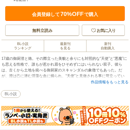
70%OFF
会員登録して
で購入
無料立読み
お気に入り
BL小説
最新刊
新刊
ランキング
を見る
自動購入
17歳の御厨澄と烙。その際立った美貌と余りにも対照的な“天使”と“悪魔”に
も思える性格で、誰もが惹かれ眉をひそめずにはいられない双子。彼ら
は、古くから土地を統べる御厨家のスキャンダルの象徴でもあった。だ
が、澄は己に潜む淫蕩な血に煽られ、“天使”と見做される事に苛立ってい
た。そんな時、御厨のもう一つの醜聞、叔父の延実の10年ぶりの帰郷を知
作品情報をもっと見る
る。この地に何の未練もないはずの生化学の天才がなぜ？ 澄は衝動的に
延実の許へ！ 一方、烙は─。
BL小説