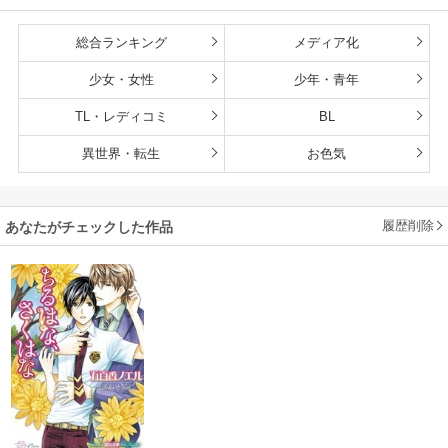
総合ランキング
メディア化
少女・女性
少年・青年
TL・レディコミ
BL
異世界・転生
お色気
履歴削除
あなたがチェックした作品