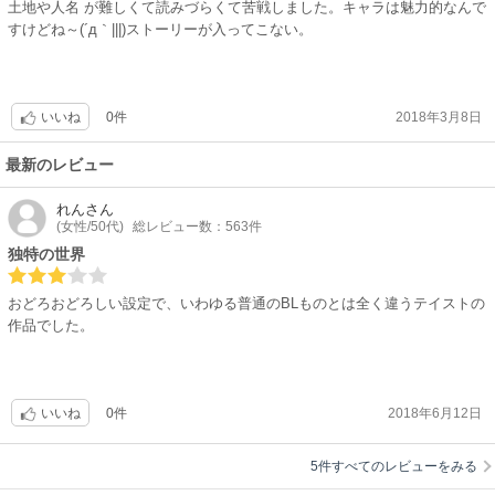
土地や人名 が難しくて読みづらくて苦戦しました。キャラは魅力的なんで
すけどね～(´д｀|||)ストーリーが入ってこない。
0件
2018年3月8日
いいね
最新のレビュー
れん
さん
(女性/50代)
総レビュー数：563件
独特の世界
おどろおどろしい設定で、いわゆる普通のBLものとは全く違うテイストの
作品でした。
0件
2018年6月12日
いいね
5件すべてのレビューをみる