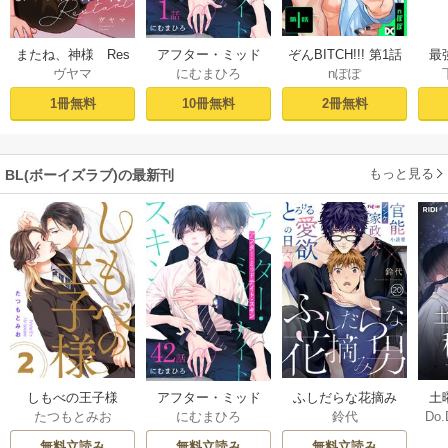
ぞんBITCH!!! 第1話
最
またね、神様 Res
アフター・ミッド
nぽぽ
ヴヤマ
にむまひろ
し
tart［ばら売り］
ナイト・スキン
ー
プロローグ
［ばら売り］ 第1話
2冊無料
1冊無料
10冊無料
もっと見る
BL(ボーイズラブ)の最新刊
しもべの王子様
ふしだらな花摘み
アフター・ミッド
土
たつもとみお
鈴代
にむまひろ
Do.
【描き下ろしおま
男 20巻
ナイト・スキン
上
け付き特装版】 2巻
［ばら売り］ 42巻
な
無料立読み
無料立読み
無料立読み