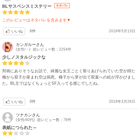
BLサスペンスミステリー
ネタバレ
このレビューはネタバレを含みます▼
0件
2018年5月13日
いいね
カンガルー
さん
(女性/－)
総レビュー数：2254件
少しノスタルジックな
邦画にありそうなお話で、綺麗な女王ごとく祭りあげられていた空が得た
種から双子が産まれ空は病死。種子から芽が出て双葉への絵が浮かびまし
た。BL主ではなくちょっとSF入ってる感じでしたね。
0件
2018年3月26日
いいね
ツナカン
さん
(女性/40代)
総レビュー数：78件
表紙につられた～