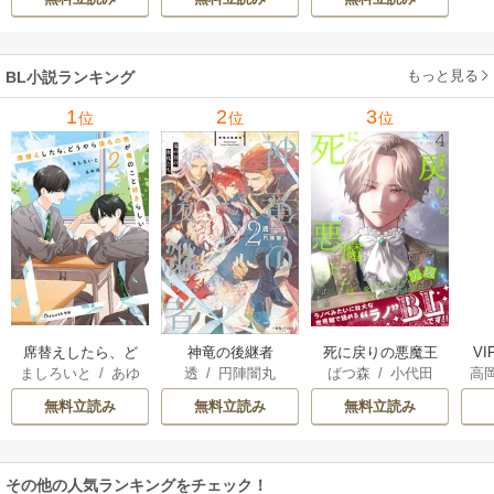
もっと見る
BL小説ランキング
1
2
3
位
位
位
席替えしたら、ど
神竜の後継者
死に戻りの悪魔王
V
ましろいと
/
あゆ
透
/
円陣闇丸
ばつ森
/
小代田
高
うやら後ろの男が
子は、愛されるた
河
俺のこと好きらし
めの実験をはじめ
無料立読み
無料立読み
無料立読み
い
ることにした。
その他の人気ランキングをチェック！