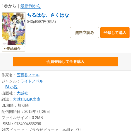
1巻から
｜
最新刊から
ちるはな、さくはな
543pt/597円(税込)
無料立読み
登録して購入
作品紹介
会員登録して全巻購入
作家名：
五百香ノエル
ジャンル：
ライトノベル
BL小説
出版社：
大誠社
雑誌：
大誠社LiLiK文庫
DL期限：無期限
配信開始日：2013年7月26日
ファイルサイズ：0.2MB
ISBN：9784904835296
対応ビューア：ブラウザビューア、本棚アプリ