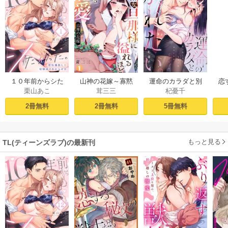
１０年前からシた
山神の花嫁～寡黙
運命のカラダと別
恋
栗山あこ
茸三三
杞憂千
かった。～理性爆
な旦那様に溢れる
れたい。～思い出
たち
散した幼馴染のわ
ほど注がれる寵愛
したくなかった、
2冊無料
2冊無料
5冊無料
からせＨ（１）
～【TL版】 1巻
元カレとのズブズ
ブH（1）
もっと見る
TL(ティーンズラブ)の最新刊