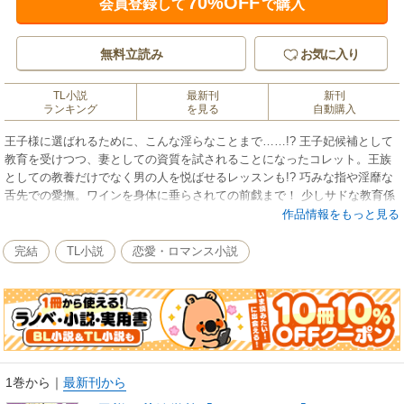
70%OFF
会員登録して
で購入
無料立読み
お気に入り
TL小説
最新刊
新刊
ランキング
を見る
自動購入
王子様に選ばれるために、こんな淫らなことまで……!? 王子妃候補として
教育を受けつつ、妻としての資質を試されることになったコレット。王族
としての教養だけでなく男の人を悦ばせるレッスンも!? 巧みな指や淫靡な
舌先での愛撫。ワインを身体に垂らされての前戯まで！ 少しサドな教育係
リオネルによって花開く官能。全ては王子様と結婚する為のはずなのに彼
作品情報をもっと見る
に恋してしまい……。
完結
TL小説
恋愛・ロマンス小説
※この作品は【イラストなし】です。紙書籍に収録されている口絵・イラ
ストが収録されていませんのでご注意ください。
1巻から
｜
最新刊から