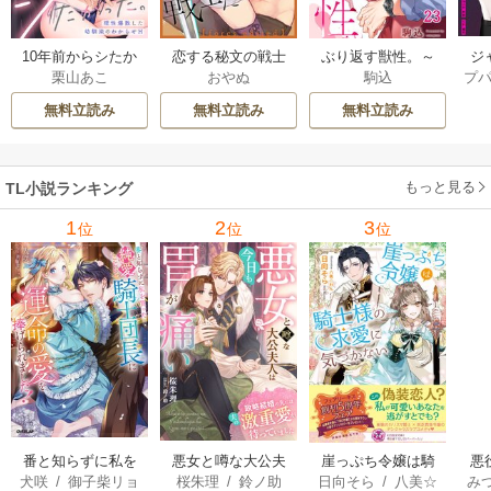
ジ
10年前からシたか
恋する秘文の戦士
ぶり返す獣性。～
プ
栗山あこ
おやぬ
駒込
ク！
った。～理性爆散
たち【forcs edite
カースト上位な男
した幼馴染のわか
d】 43-44巻
の、10年越しの激
無料立読み
無料立読み
無料立読み
らせＨ 12巻
愛 23巻
もっと見る
TL小説ランキング
1
2
3
位
位
位
番と知らずに私を
悪女と噂な大公夫
悪
崖っぷち令嬢は騎
犬咲
/
御子柴リョ
桜朱理
/
鈴ノ助
み
日向そら
/
八美☆
買った純愛こじら
人は今日も胃が痛
の
士様の求愛に気づ