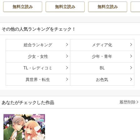
ウ
わん
せ騎士団長に運命
い～政略結婚の先
かない【初回限定S
無料立読み
無料立読み
無料立読み
の愛を捧げられま
には夫の激重愛が
S付】【イラスト
した！
待っていました～
付】
その他の人気ランキングをチェック！
総合ランキング
メディア化
少女・女性
少年・青年
TL・レディコミ
BL
異世界・転生
お色気
履歴削除
あなたがチェックした作品