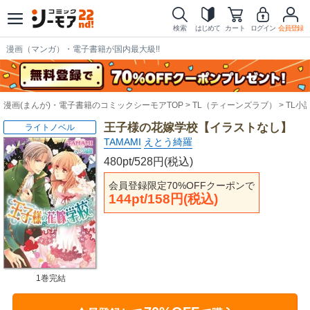
検索
はじめて
カート
ログイン
会員登録
漫画（マンガ）・電子書籍が国内最大級!!
漫画(まんが)・電子書籍のコミックシーモアTOP
TL（ティーンズラブ）
TL小
王子様の花嫁学校【イラストなし】
ライトノベル
TAMAMI
えとう綺羅
480pt/528円(税込)
会員登録限定70%OFFクーポンで
144pt/158円(税込)
1巻完結