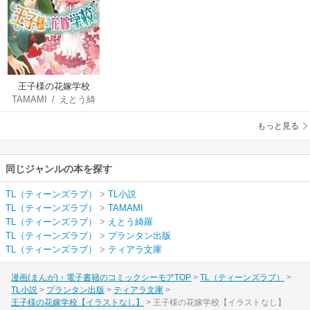
王子様の花嫁学校
TAMAMI
/
えとう綺
【イラストなし】
羅
もっと見る
同じジャンルの本を探す
TL（ティーンズラブ）
>
TL小説
TL（ティーンズラブ）
>
TAMAMI
TL（ティーンズラブ）
>
えとう綺羅
TL（ティーンズラブ）
>
プランタン出版
TL（ティーンズラブ）
>
ティアラ文庫
漫画(まんが)・電子書籍のコミックシーモアTOP
TL（ティーンズラブ）
TL小説
プランタン出版
ティアラ文庫
王子様の花嫁学校【イラストなし】
王子様の花嫁学校【イラストなし】