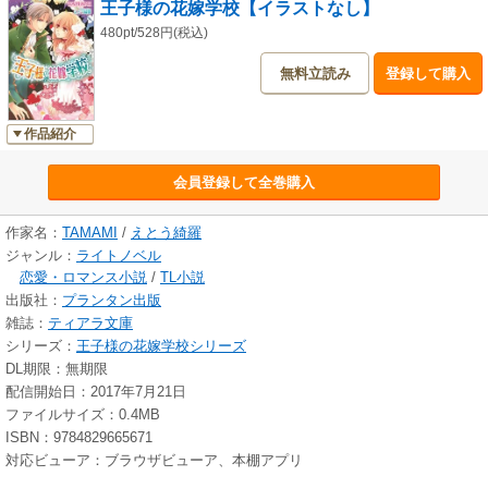
王子様の花嫁学校【イラストなし】
480pt/528円(税込)
無料立読み
登録して購入
作品紹介
会員登録して全巻購入
作家名：
TAMAMI
/
えとう綺羅
ジャンル：
ライトノベル
恋愛・ロマンス小説
/
TL小説
出版社：
プランタン出版
雑誌：
ティアラ文庫
シリーズ：
王子様の花嫁学校シリーズ
DL期限：無期限
配信開始日：2017年7月21日
ファイルサイズ：0.4MB
ISBN：9784829665671
対応ビューア：ブラウザビューア、本棚アプリ