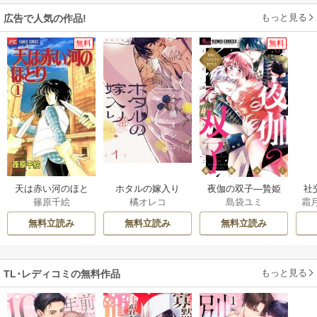
もっと見る
広告で人気の作品!
無料
無料
天は赤い河のほと
ホタルの嫁入り
夜伽の双子―贄姫
社
篠原千絵
橘オレコ
島袋ユミ
霜
り
は二人の王子に愛
ば
される―
辺
無料立読み
無料立読み
無料立読み
折
任
もっと見る
TL･レディコミの無料作品