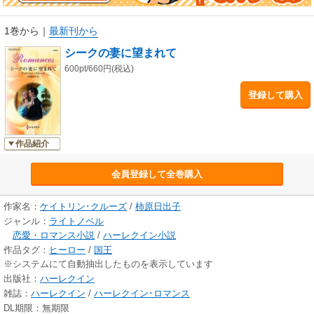
悩するヒロインの物語です。
1巻から
｜
最新刊から
シークの妻に望まれて
600pt/660円(税込)
登録して購入
作品紹介
会員登録して全巻購入
作家名：
ケイトリン･クルーズ
/
柿原日出子
ジャンル：
ライトノベル
恋愛・ロマンス小説
/
ハーレクイン小説
作品タグ：
ヒーロー
/
国王
※システムにて自動抽出したものを表示しています
出版社：
ハーレクイン
雑誌：
ハーレクイン
/
ハーレクイン･ロマンス
DL期限：無期限