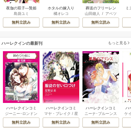
夜伽の双子―贄姫
ホタルの嫁入り
葬送のフリーレン
ミ
島袋ユミ
橘オレコ
山田鐘人
/
アベツ
は二人の王子に愛
カサ
される―
無料立読み
無料立読み
無料立読み
もっと見る
ハーレクインの最新刊
ハーレクインコミ
ハーレクインコミ
ハーレクインコミ
ハ
ジーニー･ロンドン
マヤ・ブレイク
/
星
ニーナ･ブルーンス
ケ
ックス セット 202
ックス セット 202
ックス セット 202
ック
/
橘花夜
/
メアリ
野正美
/
ヘレン･ブ
/
おおつきちずる
/
/
J
6年 vol.1064 1巻
6年 vol.1002 1巻
6年 vol.1063 1巻
6年
無料立読み
無料立読み
無料立読み
ー･ライアンズ
/
花
ルックス
/
のわきね
レベッカ･ヨーク
/
ス