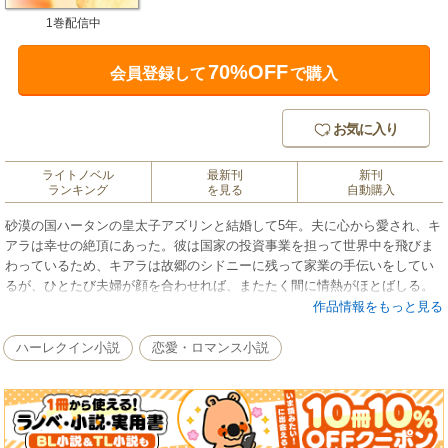
1巻配信中
70%OFF
会員登録して
で購入
お気に入り
ライトノベル
最新刊
新刊
ランキング
を見る
自動購入
砂漠の国ハータンの皇太子アズリンと結婚して5年。夫に心から愛され、キ
アラは幸せの絶頂にあった。彼は国家の投資事業を担って世界中を飛びま
わっているため、キアラは故郷のシドニーに残って家業の手伝いをしてい
るが、ひとたび夫婦が顔を合わせれば、またたく間に情熱がほとばしる。
そんな愛の形に酔いしれていた二人に、ある日ハータンから急報が届く。
作品情報をもっと見る
病に倒れた父王に代わり、アズリンが即位する日が決まったのだ。キアラ
は未来の王妃として、慌ただしくハータンの宮殿へと移った。だがそこに
ハーレクイン小説
恋愛・ロマンス小説
待っていたのは、よそ者に対する人々の冷たい視線と、まるで人が変わっ
たかのように、妻に絶対服従を求める夫の姿だった。■傲慢だけれど一途な
ヒーローを描いて人気急上昇中のC・クルーズ。華やかな世界を描き、うっ
とりするようなラブストーリーをいつも届けてくれます。最新作は、国王
という立場に縛られたシークと、夫を愛しながらも、彼の突然の変貌に苦