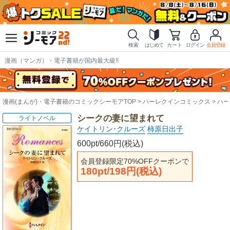
検索
はじめて
カート
ログイン
会員登録
漫画（マンガ）・電子書籍が国内最大級!!
漫画(まんが)・電子書籍のコミックシーモアTOP
ハーレクインコミックス
ハー
シークの妻に望まれて
ライトノベル
ケイトリン･クルーズ
柿原日出子
600pt/660円(税込)
会員登録限定70%OFFクーポンで
180pt/198円(税込)