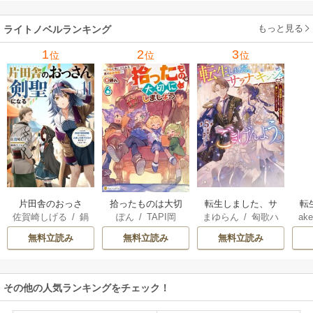
牟礼サキ
/
サラ･モ
い
/
マーガレット･
稜敦水
/
ケイト･ハ
ル
ーガン
/
星合操
/
ア
ウェイ
/
一重夕子
ーディ
/
海野みつる
ザ
ン･ウィール
/
津寺
/
サラ･ウッド
もっと見る
/
流
ライトノベルランキング
里可子
水凛子
1
2
3
位
位
位
片田舎のおっさ
拾ったものは大切
転生しました、サ
転
佐賀崎しげる
/
鍋
ぽん
/
TAPI岡
まゆらん
/
匈歌ハ
ake
ん、剣聖になる
にしましょう ～子
ラナ・キンジェで
帝
島テツヒロ
トリ
～ただの田舎の剣
狼に気に入られた
す。ごきげんよ
る
無料立読み
無料立読み
無料立読み
術師範だったの
男の転移物語～
う。
に、大成した弟子
たちが俺を放って
その他の人気ランキングをチェック！
くれない件～