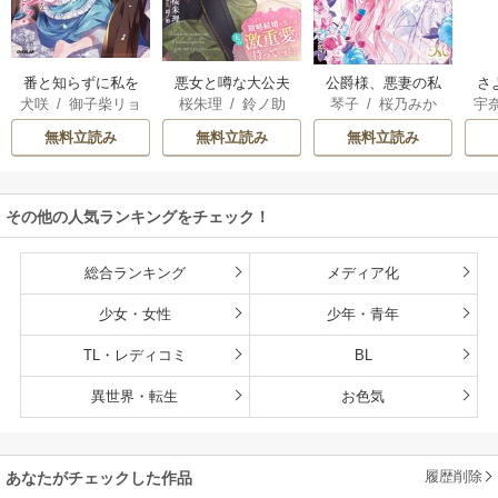
番と知らずに私を
悪女と噂な大公夫
さ
公爵様、悪妻の私
犬咲
/
御子柴リョ
桜朱理
/
鈴ノ助
宇
琴子
/
桜乃みか
買った純愛こじら
人は今日も胃が痛
者
はもう放っておい
ウ
せ騎士団長に運命
い～政略結婚の先
別
てください
無料立読み
無料立読み
無料立読み
の愛を捧げられま
には夫の激重愛が
う
した！
待っていました～
その他の人気ランキングをチェック！
総合ランキング
メディア化
少女・女性
少年・青年
TL・レディコミ
BL
異世界・転生
お色気
履歴削除
あなたがチェックした作品