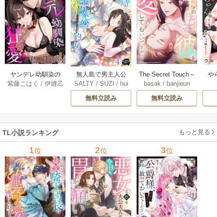
ヤンデレ幼馴染の
無人島で男主人公
The Secret Touch～
や
紫藤こはく
/
伊縫乙
SALTY
/
SUZI
/
hui
basak
/
banjieun
狂愛は私を甘く壊
を釣りました 4巻
年下の彼を愛して
俺
nttat
す ～愛が重すぎる
もいいですか？～
隣
無料立読み
無料立読み
彼の執着に満ちた
【タテヨミ】 27巻
キ
花園～【タテヨ
メ
ミ】 15巻
もっと見る
TL小説ランキング
1
2
3
位
位
位