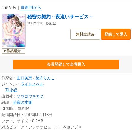
1巻から
｜
最新刊から
秘密の契約～夜這いサービス～
200pt/220円(税込)
無料立読み
登録して購入
作品紹介
会員登録して全巻購入
作家名：
山口美恵
/
緒方りんこ
ジャンル：
ライトノベル
TL小説
出版社：
ソウゴウキカク
雑誌：
秘蜜の本棚
DL期限：無期限
配信開始日：2013年12月13日
ファイルサイズ：0.2MB
対応ビューア：ブラウザビューア、本棚アプリ