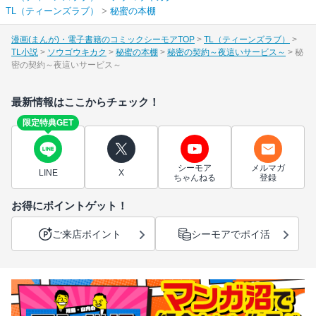
TL（ティーンズラブ）
>
秘蜜の本棚
漫画(まんが)・電子書籍のコミックシーモアTOP
TL（ティーンズラブ）
TL小説
ソウゴウキカク
秘蜜の本棚
秘密の契約～夜這いサービス～
秘
密の契約～夜這いサービス～
最新情報はここからチェック！
限定特典GET
シーモア
メルマガ
LINE
X
ちゃんねる
登録
お得にポイントゲット！
ご来店ポイント
シーモアでポイ活