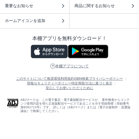
重要なお知らせ
商品に関するお知らせ
ホームアイコンを追加
本棚アプリを無料ダウンロード！
本棚アプリについて
このサイトについて
推奨環境
利用規約
ISBN検索
プライバシーポリシー
情報セキュリティーポリシー
特定商取引法に基づく表示
安心してお使いいただくために
ABJマークは、この電子書店・電子書籍配信サービスが、 著作権者からコンテ
ンツ使用許諾を得た正規版配信サービスであることを示す登録商標（登録番号
第6091713号）です。 詳しくは［ABJマーク］または［電子出版制作・流通協
議会］で検索してください。
(C)NTTソルマーレ