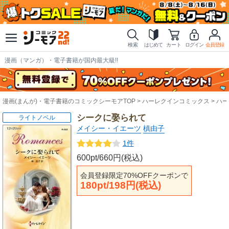
検索
はじめて
カート
ログイン
会員登録
漫画（マンガ）・電子書籍が国内最大級!!
漫画(まんが)・電子書籍のコミックシーモアTOP
ハーレクインコミックス
ハー
シークに娶られて
ライトノベル
メイシー・イエーツ
槙由子
1件
600pt/660円(税込)
会員登録限定70%OFFクーポンで
180pt/198円(税込)