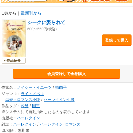
1巻から
｜
最新刊から
シークに娶られて
600pt/660円(税込)
登録して購入
作品紹介
会員登録して全巻購入
作家名：
メイシー・イエーツ
/
槙由子
ジャンル：
ライトノベル
恋愛・ロマンス小説
/
ハーレクイン小説
作品タグ：
冷酷
/
国王
※システムにて自動抽出したものを表示しています
出版社：
ハーレクイン
雑誌：
ハーレクイン
/
ハーレクイン･ロマンス
DL期限：無期限