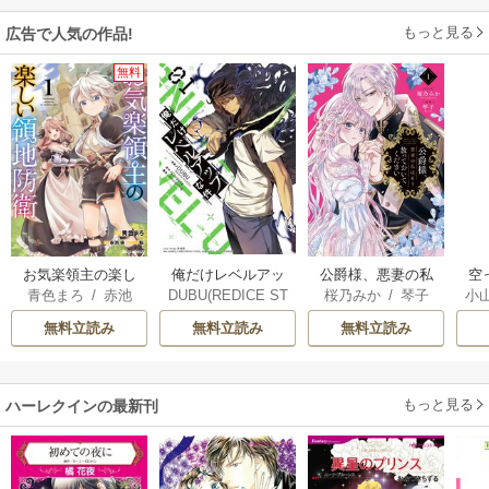
もっと見る
広告で人気の作品!
無料
俺だけレベルアッ
お気楽領主の楽し
公爵様、悪妻の私
空
DUBU(REDICE ST
青色まろ
/
赤池
桜乃みか
/
琴子
小
プな件
い領地防衛
はもう放っておい
UDIO)
/
Chugong
/
宗
/
転
てください
が
無料立読み
無料立読み
無料立読み
h-goon
陛
もっと見る
ハーレクインの最新刊