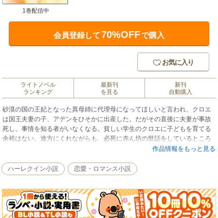
1巻配信中
70%OFF
会員登録して
で購入
お気に入り
ライトノベル
最新刊
新刊
ランキング
を見る
自動購入
砂漠の国の王妃となった異母姉に代理母になってほしいと言われ、クロエ
は国王夫妻の子、アデンをひそかに出産した。だがその直後に夫妻が事故
死し、事情を知る者がいなくなる。貧しい学生のクロエに子どもを育てる
余裕はない。途方にくれながらも、必死に赤ん坊の世話をしているところ
へ、代理母の契約書を発見したという、亡き王の弟サイードが現れた。
作品情報をもっと見る
「契約どおり、子どもは我が国に属する」彼が宣言すると、アデンの身を
案じたクロエは必死にすがった。それならば自分も一緒に砂漠の国へ行か
ハーレクイン小説
恋愛・ロマンス小説
せてほしい、と。「論外だ」そう冷徹に言い捨て、サイードは赤ん坊のい
る部屋へ向かった。■ロマンスの申し子、メイシー・イエーツが放つ、権力
をほしいままにする誇り高き男たちを描く2部作の第1弾です。国のために
感情を排し生きてきた冷酷なシークと、貧しくも懸命に幼い命を育てるヒ
ロインが赤ん坊を巡って散らす火花は、やがて恋の炎となり……。