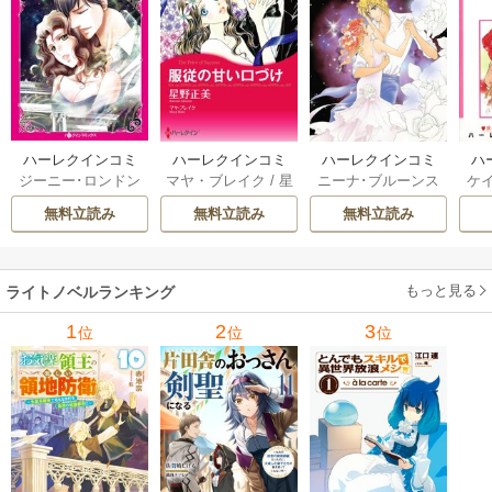
ハーレクインコミ
ハーレクインコミ
ハーレクインコミ
ハ
ジーニー･ロンドン
マヤ・ブレイク
/
星
ニーナ･ブルーンス
ケ
ックス セット 202
ックス セット 202
ックス セット 202
ック
/
橘花夜
/
メアリ
野正美
/
ヘレン･ブ
/
おおつきちずる
/
/
J
6年 vol.1064 1巻
6年 vol.1002 1巻
6年 vol.1063 1巻
6年
無料立読み
無料立読み
無料立読み
ー･ライアンズ
/
花
ルックス
/
のわきね
レベッカ･ヨーク
/
ス
牟礼サキ
/
サラ･モ
い
/
マーガレット･
稜敦水
/
ケイト･ハ
ル
ーガン
/
星合操
/
ア
ウェイ
/
一重夕子
ーディ
/
海野みつる
ザ
ン･ウィール
/
津寺
/
サラ･ウッド
もっと見る
/
流
ライトノベルランキング
里可子
水凛子
1
2
3
位
位
位