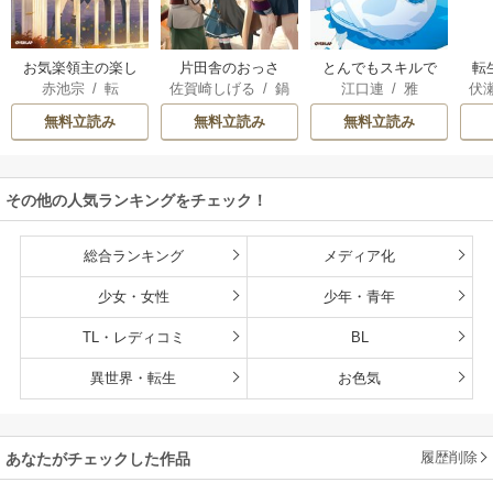
お気楽領主の楽し
片田舎のおっさ
とんでもスキルで
転
赤池宗
/
転
佐賀崎しげる
/
鍋
江口連
/
雅
伏
い領地防衛
ん、剣聖になる
異世界放浪メシ
島テツヒロ
～ただの田舎の剣
無料立読み
無料立読み
無料立読み
術師範だったの
に、大成した弟子
たちが俺を放って
その他の人気ランキングをチェック！
くれない件～
総合ランキング
メディア化
少女・女性
少年・青年
TL・レディコミ
BL
異世界・転生
お色気
履歴削除
あなたがチェックした作品