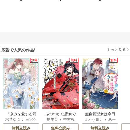
もっと見る
広告で人気の作品!
無料
無料
無料
「きみを愛する気
ふつつかな悪女で
無自覚聖女は今日
水埜なつ
/
三沢ケ
尾羊英
/
中村颯
えとうヨナ
/
あー
はない」と言った
はございますが ～
も無意識に力を垂
イ
希
/
ゆき哉
もんど
/
あんべよ
次期公爵様がなぜ
雛宮蝶鼠とりかえ
れ流す ～公爵家
無料立読み
無料立読み
無料立読み