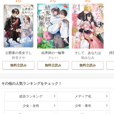
1
2
3
位
位
位
公爵家の長女でし
結界師の一輪華
そして、あなたは
拝
鈴音さや
クレハ
柏みなみ
た
私を捨てる
様
無料立読み
無料立読み
無料立読み
その他の人気ランキングをチェック！
総合ランキング
メディア化
少女・女性
少年・青年