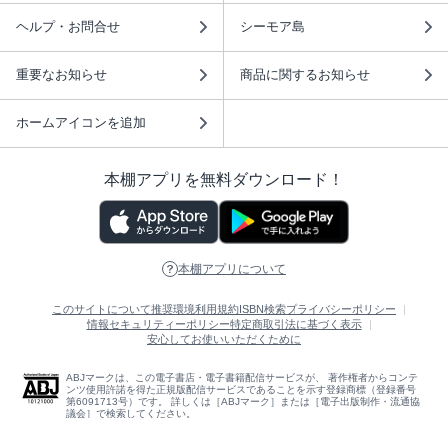
ヘルプ・お問合せ
シーモア島
重要なお知らせ
商品に関するお知らせ
ホームアイコンを追加
本棚アプリを無料ダウンロード！
本棚アプリについて
このサイトについて
推奨環境
利用規約
ISBN検索
プライバシーポリシー
情報セキュリティーポリシー
特定商取引法に基づく表示
安心してお使いいただくために
ABJマークは、この電子書店・電子書籍配信サービスが、 著作権者からコンテ
ンツ使用許諾を得た正規版配信サービスであることを示す登録商標（登録番号
第6091713号）です。 詳しくは［ABJマーク］または［電子出版制作・流通協
議会］で検索してください。