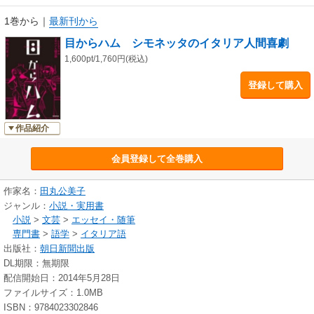
1巻から
｜
最新刊から
目からハム シモネッタのイタリア人間喜劇
1,600pt/1,760円(税込)
登録して購入
作品紹介
会員登録して全巻購入
作家名：
田丸公美子
ジャンル：
小説・実用書
小説
>
文芸
>
エッセイ・随筆
専門書
>
語学
>
イタリア語
出版社：
朝日新聞出版
DL期限：無期限
配信開始日：2014年5月28日
ファイルサイズ：1.0MB
ISBN：9784023302846