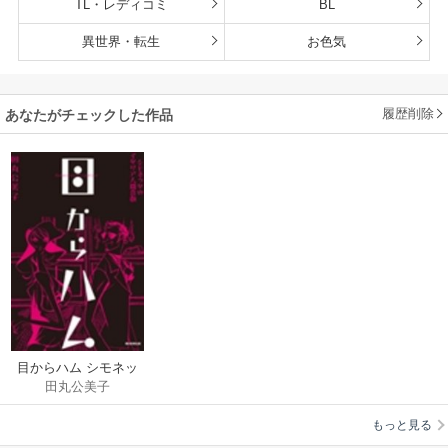
TL・レディコミ
BL
異世界・転生
お色気
履歴削除
あなたがチェックした作品
目からハム シモネッ
田丸公美子
タのイタリア人間喜
劇
もっと見る