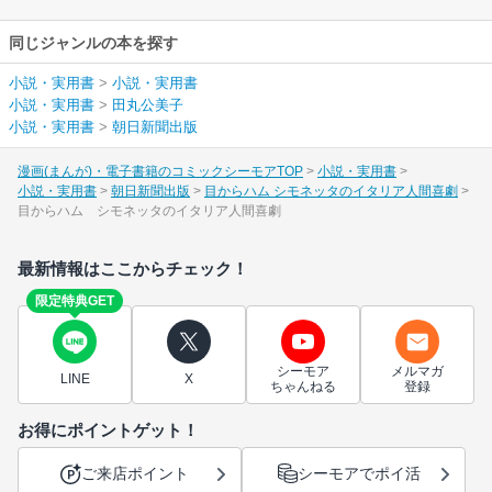
同じジャンルの本を探す
小説・実用書
>
小説・実用書
小説・実用書
>
田丸公美子
小説・実用書
>
朝日新聞出版
漫画(まんが)・電子書籍のコミックシーモアTOP
小説・実用書
小説・実用書
朝日新聞出版
目からハム シモネッタのイタリア人間喜劇
目からハム シモネッタのイタリア人間喜劇
最新情報はここからチェック！
限定特典GET
シーモア
メルマガ
LINE
X
ちゃんねる
登録
お得にポイントゲット！
ご来店ポイント
シーモアでポイ活