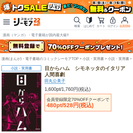
検索
はじめて
カート
ログイン
会員登録
漫画（マンガ）・電子書籍が国内最大級!!
漫画(まんが)・電子書籍のコミックシーモアTOP
小説・実用書
小説・実用書
目からハム シモネッタのイタリア
小説・実用書
人間喜劇
田丸公美子
1,600pt/1,760円(税込)
会員登録限定70%OFFクーポンで
480pt/528円(税込)