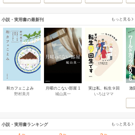
しろう
か溺愛してきます
伝～
の落ちこぼれ令
嬢、嫁ぎ先で幸せ
を掴み取る～
もっと見る
小説・実用書の最新刊
激
和カフェこよみ
月曜のこない部屋 1
実は私、転生９回
野村美月
城山真一
いろはママ
前
五月くんの夏のお
巻
生です マンガ
ー
もてなし 1巻
私の前世物語 1巻
もっと見る
小説・実用書ランキング