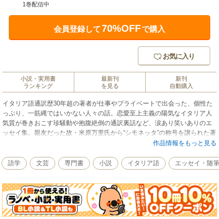
1巻配信中
70%OFF
会員登録して
で購入
お気に入り
小説・実用書
最新刊
新刊
ランキング
を見る
自動購入
イタリア語通訳歴30年超の著者が仕事やプライベートで出会った、個性た
っぷり、一筋縄ではいかない人々の話。恋愛至上主義の陽気なイタリア人
気質が巻きおこす珍騒動や抱腹絶倒の通訳裏話など、涙あり笑いありのエ
ッセイ集。親友だった故・米原万里氏から“シモネッタ”の称号を譲られた著
者の面目躍如、“知的”下ネタも満載のイタリア流人間喜劇を通じて、イタリ
作品情報をもっと見る
ア人が分かる！ 日本人も分かる！
語学
文芸
専門書
小説
イタリア語
エッセイ・随