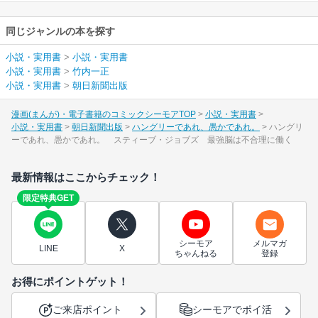
同じジャンルの本を探す
小説・実用書
>
小説・実用書
小説・実用書
>
竹内一正
小説・実用書
>
朝日新聞出版
漫画(まんが)・電子書籍のコミックシーモアTOP
小説・実用書
小説・実用書
朝日新聞出版
ハングリーであれ、愚かであれ。
ハングリ
ーであれ、愚かであれ。 スティーブ・ジョブズ 最強脳は不合理に働く
最新情報はここからチェック！
限定特典GET
シーモア
メルマガ
LINE
X
ちゃんねる
登録
お得にポイントゲット！
ご来店ポイント
シーモアでポイ活