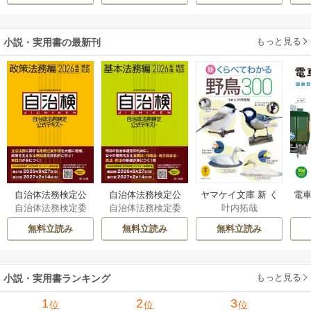
活
伝～
もっと見る
小説・実用書の最新刊
自治体法務検定公
自治体法務検定公
ヤマケイ文庫 新 く
電車
自治体法務検定委
自治体法務検定委
叶内拓哉
式テキスト 政策
式テキスト 基本
らべてわかる野鳥3
型
員会
員会
法務編 ２０２６
法務編 ２０２６
00 1巻
無料立読み
無料立読み
無料立読み
年度検定対応 1巻
年度検定対応 1巻
もっと見る
小説・実用書ランキング
1
2
3
位
位
位