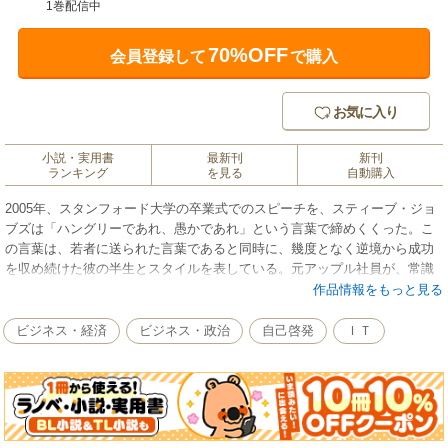
1巻配信中
70%OFF
会員登録して
で購入
お気に入り
小説・実用書
最新刊
新刊
ランキング
を見る
自動購入
2005年、スタンフォード大学の卒業式でのスピーチを、スティーブ・ジョ
ブズは「ハングリーであれ、愚かであれ」という言葉で締めくくった。こ
の言葉は、若者に送られた言葉であると同時に、幾度となく逆境から成功
を収め続けた彼の半生とスタイルを表している。元アップル社員が、常識
の枠を軽々と超えていく「不合理な最強脳」を持つジョブズの実情に迫る
作品情報をもっと見る
「スティーブ・ジョブズ評伝」の決定版。
ビジネス・経済
ビジネス・政治
自己啓発
ＩＴ