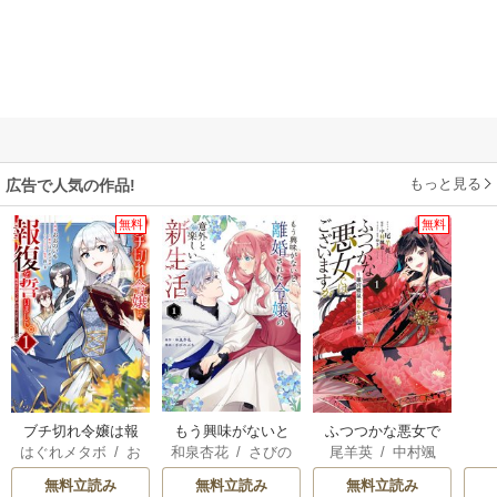
もっと見る
広告で人気の作品!
無料
無料
ブチ切れ令嬢は報
もう興味がないと
ふつつかな悪女で
はぐれメタボ
/
お
和泉杏花
/
さびの
尾羊英
/
中村颯
復を誓いました。
離婚された令嬢の
はございますが ～
おのいも
/
昌未
ぶち
希
/
ゆき哉
意外と楽しい新生
雛宮蝶鼠とりかえ
無料立読み
無料立読み
無料立読み