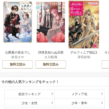
公爵家の長女でし
拝啓見知らぬ旦那
そ
デルフィニア戦記1
鈴音さや
久川航璃
茅田砂胡
た
様、離婚していた
だきます
無料立読み
無料立読み
その他の人気ランキングをチェック！
総合ランキング
メディア化
少女・女性
少年・青年