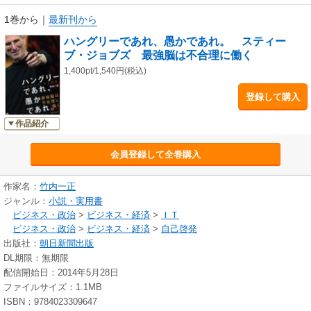
1巻から
｜
最新刊から
ハングリーであれ、愚かであれ。 スティー
ブ・ジョブズ 最強脳は不合理に働く
1,400pt/1,540円(税込)
登録して購入
作品紹介
会員登録して全巻購入
作家名：
竹内一正
ジャンル：
小説・実用書
ビジネス・政治
>
ビジネス・経済
>
ＩＴ
ビジネス・政治
>
ビジネス・経済
>
自己啓発
出版社：
朝日新聞出版
DL期限：無期限
配信開始日：2014年5月28日
ファイルサイズ：1.1MB
ISBN：9784023309647