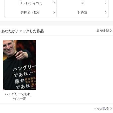
TL・レディコミ
BL
異世界・転生
お色気
履歴削除
あなたがチェックした作品
ハングリーであれ、
竹内一正
愚かであれ。
もっと見る