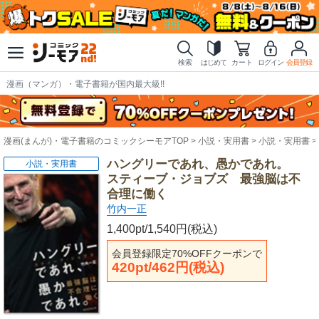
検索
はじめて
カート
ログイン
会員登録
漫画（マンガ）・電子書籍が国内最大級!!
漫画(まんが)・電子書籍のコミックシーモアTOP
小説・実用書
小説・実用書
ハングリーであれ、愚かであれ。
小説・実用書
スティーブ・ジョブズ 最強脳は不
合理に働く
竹内一正
1,400pt/1,540円(税込)
会員登録限定70%OFFクーポンで
420pt/462円(税込)