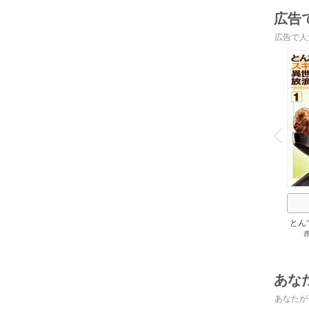
広告
広告で人
o
v
P
r
e
i
u
とん
あな
あなたが