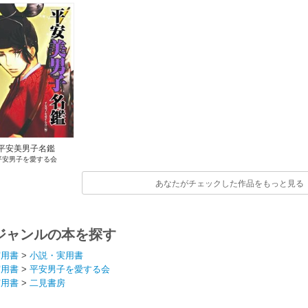
平安美男子名鑑
平安男子を愛する会
あなたがチェックした作品をもっと見る
ジャンルの本を探す
実用書
>
小説・実用書
実用書
>
平安男子を愛する会
実用書
>
二見書房