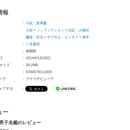
情報
：
小説・実用書
小説
>
ノンフィクション
>
伝記・人物伝
趣味・生活
>
サブカル・エンタメ
>
雑学
：
二見書房
：
無期限
日
：
2014年5月28日
サイズ
：
39.2MB
：
9784576111605
ーア
：
ブラウザビューア
ェアする
：
ュー
男子名鑑のレビュー