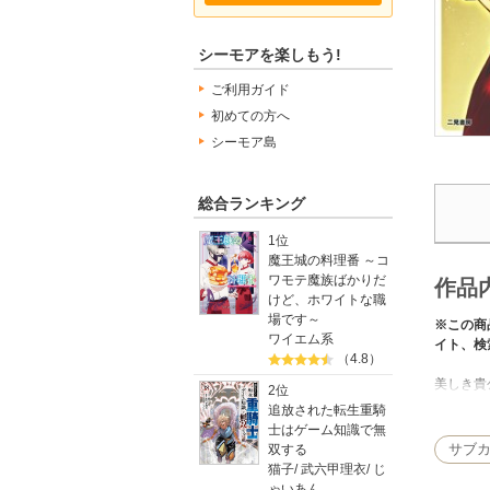
シーモアを楽しもう!
ご利用ガイド
初めての方へ
シーモア島
総合ランキング
1位
魔王城の料理番 ～コ
ワモテ魔族ばかりだ
作品
けど、ホワイトな職
場です～
※この商
ワイエム系
イト、検
（4.8）
美しき貴
2位
追放された転生重騎
第一章 
士はゲーム知識で無
第二章 
サブ
双する
第三章 
猫子
/
武六甲理衣
/
じ
第四章 
ゃいあん