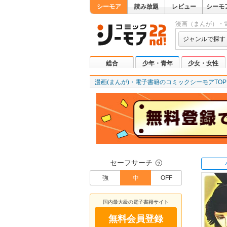
シーモア
読み放題
レビュー
シーモ
漫画（まんが）・
ジャンルで探す
総合
少年・青年
少女・女性
漫画(まんが)・電子書籍のコミックシーモアTOP
セーフサーチ
？
強
中
OFF
国内最大級の電子書籍サイト
無料会員登録