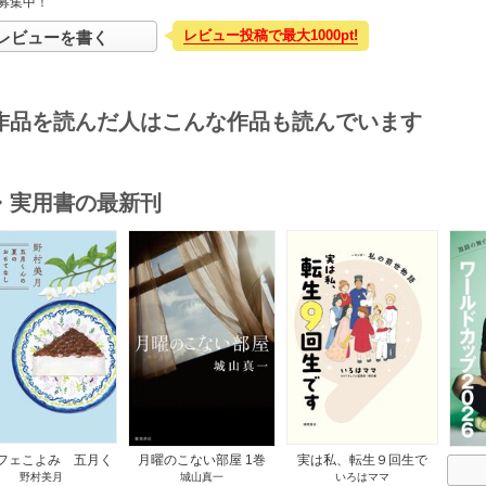
募集中！
レビュー投稿で最大1000pt!
レビューを書く
作品を読んだ人はこんな作品も読んでいます
・実用書の最新刊
s
フェこよみ 五月く
月曜のこない部屋 1巻
実は私、転生９回生で
野村美月
城山真一
いろはママ
夏のおもてなし 1巻
す マンガ 私の前世物