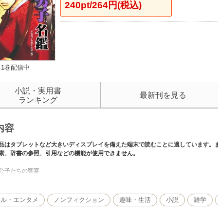
240pt/264円(税込)
1巻配信中
小説・実用書
最新刊を見る
ランキング
内容
品はタブレットなど大きいディスプレイを備えた端末で読むことに適しています。
索、辞書の参照、引用などの機能が使用できません。
公子たちの響宴
謳うプリンスさま
平安バトル・ロワイヤル
カル・エンタメ
ノンフィクション
趣味・生活
小説
雑学
平安のモンスターハンター
散り行くプリンスたち