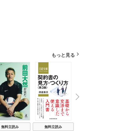
もっと見る
N
x
e
t
無料立読み
無料立読み
無料立読み