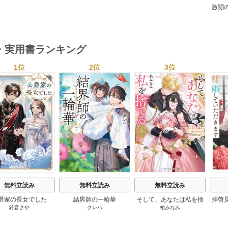
語 1巻
激闘
然が
・実用書ランキング
1位
2位
3位
s
無料立読み
無料立読み
無料立読み
爵家の長女でした
結界師の一輪華
そして、あなたは私を捨
拝啓
鈴音さや
クレハ
柏みなみ
てる
婚