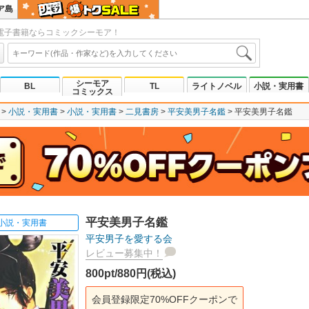
ア島
電子書籍ならコミックシーモア！
シーモア
BL
TL
ライトノベル
小説・実用書
コミックス
小説・実用書
小説・実用書
二見書房
平安美男子名鑑
平安美男子名鑑
平安美男子名鑑
小説・実用書
平安男子を愛する会
レビュー募集中！
800pt/880円(税込)
会員登録限定70%OFFクーポンで