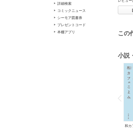
レビュー
詳細検索
コミックニュース
シーモア図書券
プレゼントコード
この
本棚アプリ
小説
o
v
P
r
e
i
u
和カ
んの