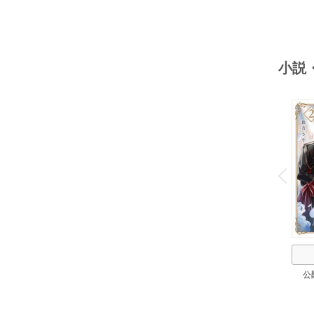
小説
o
v
P
r
e
i
u
公