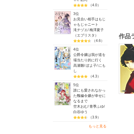
（4.0）
3位
お見合い相手はもじ
ゃもじゃニート
滝チヅエ
/
梅澤夏子
作品
（エブリスタ）
（4.6）
4位
公爵令嬢は我が道を
場当たり的に行く
高瀬雛
/
ぽよ子
/
にも
し
（4.3）
5位
誰にも愛されなかっ
た醜穢令嬢が幸せに
なるまで
空木おむ
/
青季ふゆ
/
白谷ゆう
（3.9）
もっと見る