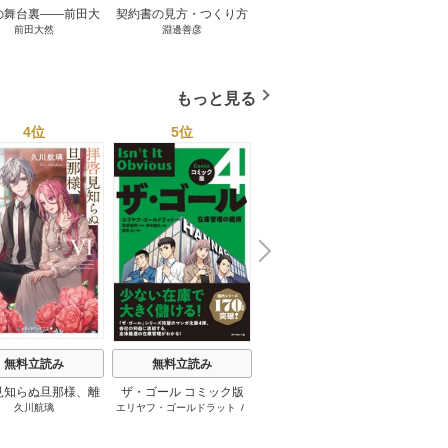
の舞台裏――前田大
契約書の見方・つくり方
談話室米澤 1巻
リーン
前田大然
淵邊善彦
米澤穂信
パット
見たワールドカップ
＜第３版＞ 1巻
のにす
2026 1巻
ってい
トで最
もっと見る
4位
5位
6位
N
x
e
t
無料立読み
無料立読み
無料立読み
見知らぬ旦那様、離
ザ・ゴール コミック版
さようなら王子様、どう
か
久川航璃
エリヤフ・ゴールドラット
/
ハナミズキ
友麻
していただきます
か私のことは忘れてくだ
ジェフ・コックス
/
岸良裕
さい
司
/
青木健生
/
蒼田山