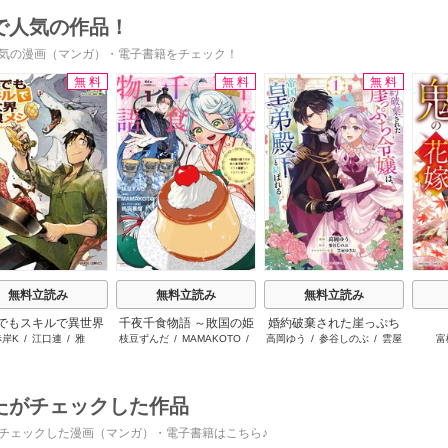
で人気の作品！
気の漫画（マンガ）・電子書籍をチェック！
無料
無料
無料
s
無料立読み
無料立読み
無料立読み
でもスキルで異世界
千夜千食物語 ～敗国の姫
婚約破棄された崖っぷち
赤岸K
/
江口連
/
雅
枝豆ずんだ
/
MAMAKOTO
/
高岡ゆう
/
参谷しのぶ
/
雲屋
富
放浪メシ
ですが氷の皇子殿下がど
令嬢は、帝国の皇弟殿下
鴉羽凛燈
ゆきお
うも溺愛してくれていま
と結ばれる
す～
たがチェックした作品
チェックした漫画（マンガ）・電子書籍はこちら♪