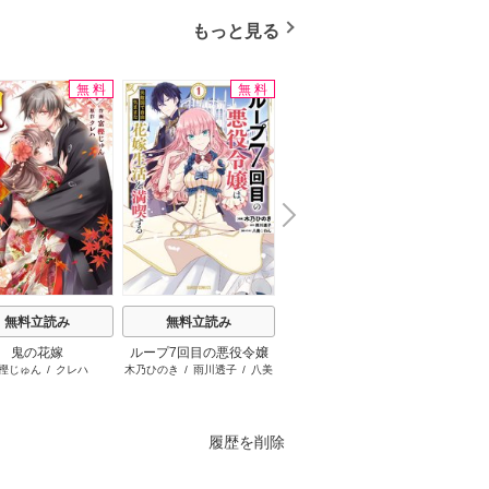
もっと見る
無料
無料
無料
N
x
e
t
無料立読み
無料立読み
無料立読み
鬼の花嫁
ループ7回目の悪役令嬢
お姉ちゃんの翠くん
天は
樫じゅん
/
クレハ
木乃ひのき
/
雨川透子
/
八美
目黒あむ
は、元敵国で自由気まま
☆わん
な花嫁生活を満喫する
履歴を削除