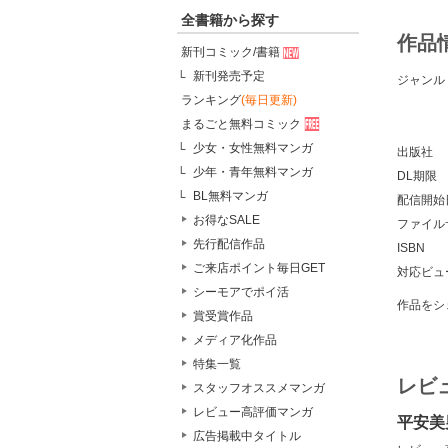
全書籍から探す
作品
新刊コミック/書籍
新刊発売予定
ジャンル
ランキング
(毎日更新)
まるごと無料コミック
少女・女性無料マンガ
出版社
少年・青年無料マンガ
DL期限
BL無料マンガ
配信開始
お得なSALE
ファイル
先行配信作品
ISBN
ご来店ポイント毎日GET
対応ビュ
シーモアでポイ活
作品をシ
賞受賞作品
メディア化作品
特集一覧
レビ
スタッフオススメマンガ
レビュー高評価マンガ
平安美
広告掲載中タイトル