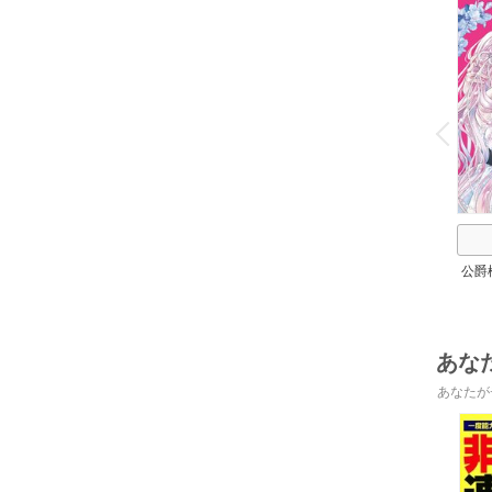
o
v
P
r
e
i
u
公爵
放
あな
あなたが