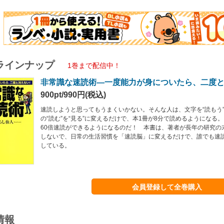
ラインナップ
1巻まで配信中！
非常識な速読術―一度能力が身についたら、二度
900pt/990円(税込)
速読しようと思ってもうまくいかない。そんな人は、文字を“読もう
の“読む”を“見る”に変えるだけで、本1冊が8分で読めるようになる
60倍速読ができるようになるのだ！ 本書は、著者が長年の研究の
しないで、日常の生活習慣を「速読脳」に変えるだけで、誰でも速
している。
会員登録して全巻購入
情報