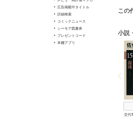
レビュー高評価マンガ
広告掲載中タイトル
この
詳細検索
コミックニュース
シーモア図書券
小説
プレゼントコード
本棚アプリ
o
v
P
r
e
i
u
交代