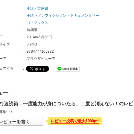
：
小説・実用書
小説
>
ノンフィクション
>
ドキュメンタリー
：
ゴマブックス
：
無期限
日
：
2014年5月28日
サイズ
：
0.9MB
：
9784777105922
ーア
：
ブラウザビューア
ェアする
：
ュー
な速読術―一度能力が身についたら、二度と消えない！のレビ
募集中！
レビュー投稿で最大1000pt!
レビューを書く