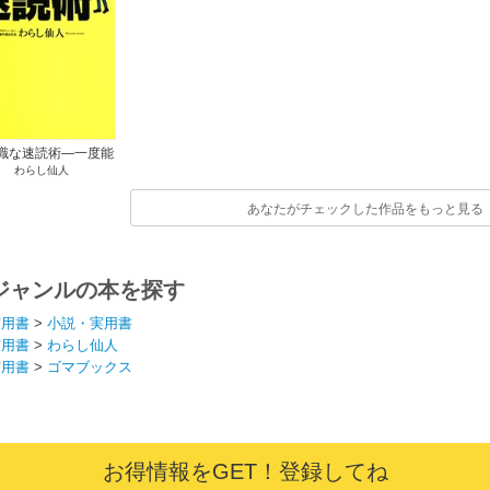
識な速読術―一度能
わらし仙人
身についたら、二度
と消えない！
あなたがチェックした作品をもっと見る
ジャンルの本を探す
実用書
>
小説・実用書
実用書
>
わらし仙人
実用書
>
ゴマブックス
お得情報をGET！登録してね