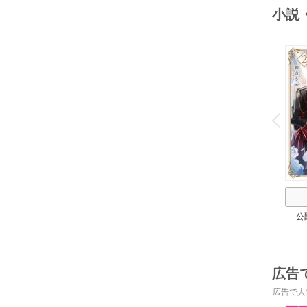
小説
o
v
P
r
e
i
u
公
広告
広告で人