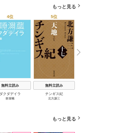
もっと見る
4位
5位
6位
N
x
e
t
無料立読み
無料立読み
無料立読み
ダクダデイラ
チンギス紀
東京バンドワゴン
B-PR
餅屋蛾
北方謙三
小路幸也
Ｂ
ジャラ
ディ 
ブック
もっと見る