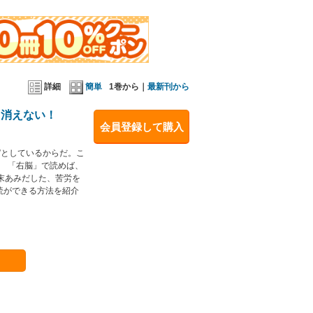
詳細
簡単
1巻から｜
最新刊から
と消えない！
会員登録して購入
”としているからだ。こ
。 「右脳」で読めば、
末あみだした、苦労を
読ができる方法を紹介