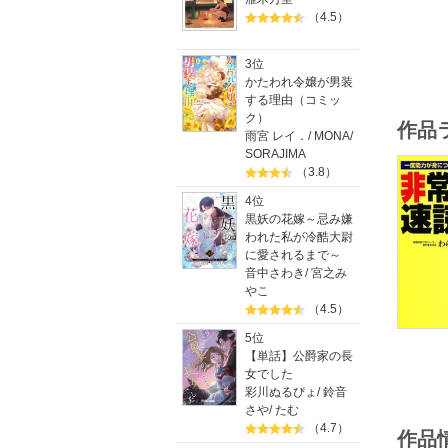
（4.5）
3位
かたわれ令嬢が男装
する理由（コミッ
ク）
作品
雨宮 レイ．
/
MONA
/
SORAJIMA
（3.8）
4位
黒妖の花嫁～忌み嫌
われた私が冷酷大尉
に愛されるまで～
音中さわき
/
宮之み
やこ
（4.5）
5位
【単話】公爵家の長
女でした
彩川ぬるぴょ
/
鈴音
さや
/
たむ
（4.7）
作品