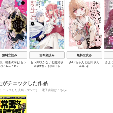
s
無料立読み
無料立読み
無料立読み
様、悪妻の私はもう
もう興味がないと離婚さ
みいちゃんと山田さん
さよ
桜乃みか
/
琴子
和泉杏花
/
さびのぶち
亜月ねね
っておいてください
れた令嬢の意外と楽しい
活 
新生活
けて
たがチェックした作品
チェックした漫画（マンガ）・電子書籍はこちら♪