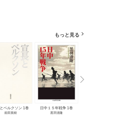
もっと見る
N
x
e
t
とベルクソン 1巻
日中１５年戦争 1巻
無料立読み
前田英樹
黒羽清隆
向島物語 1巻
便り屋
小杉健治