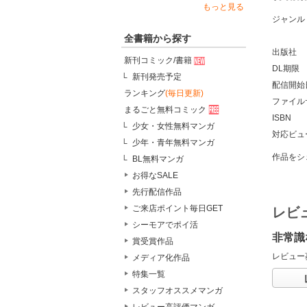
もっと見る
ジャンル
全書籍から探す
出版社
新刊コミック/書籍
DL期限
新刊発売予定
配信開始
ランキング
(毎日更新)
ファイル
まるごと無料コミック
ISBN
少女・女性無料マンガ
対応ビュ
少年・青年無料マンガ
作品をシ
BL無料マンガ
お得なSALE
先行配信作品
ご来店ポイント毎日GET
レビ
シーモアでポイ活
非常識
賞受賞作品
レビュー
メディア化作品
特集一覧
スタッフオススメマンガ