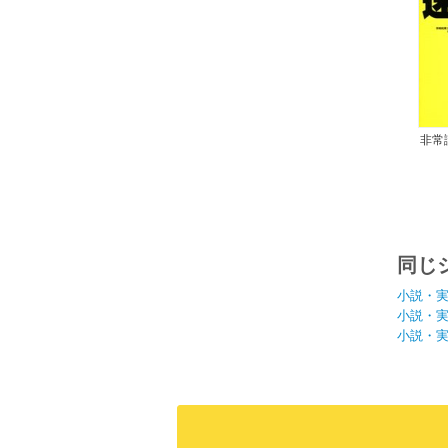
非常
力が
同じ
小説・
小説・
小説・