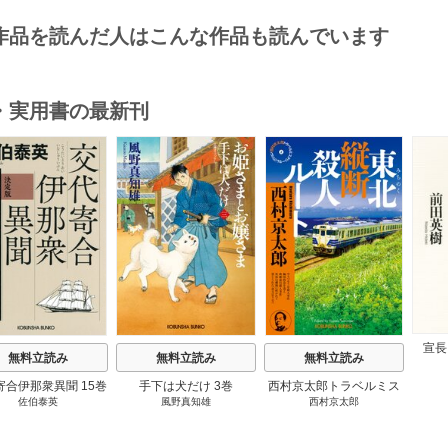
作品を読んだ人はこんな作品も読んでいます
・実用書の最新刊
s
宣長
無料立読み
無料立読み
無料立読み
寄合伊那衆異聞 15巻
手下は犬だけ 3巻
西村京太郎トラベルミス
佐伯泰英
風野真知雄
西村京太郎
テリー・セレクション 2
巻