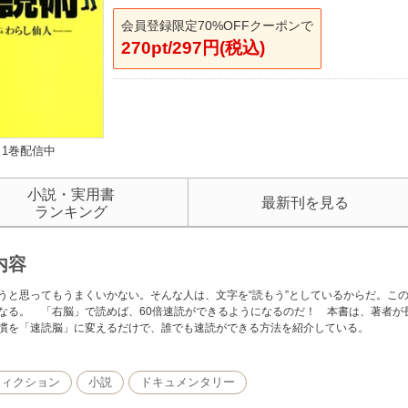
会員登録限定70%OFFクーポンで
270pt/297円(税込)
1巻配信中
小説・実用書
最新刊を見る
ランキング
内容
うと思ってもうまくいかない。そんな人は、文字を“読もう”としているからだ。この“
なる。 「右脳」で読めば、60倍速読ができるようになるのだ！ 本書は、著者が
慣を「速読脳」に変えるだけで、誰でも速読ができる方法を紹介している。
フィクション
小説
ドキュメンタリー