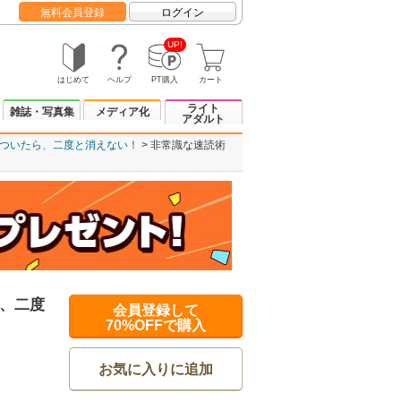
無料会員登録
ログイン
UP!
はじめて
ヘルプ
PT購入
カート
ライト
雑誌・写真集
メディア化
アダルト
ついたら、二度と消えない！
非常識な速読術
、二度
会員登録して
70%OFFで購入
お気に入りに追加