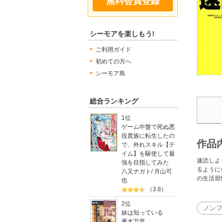
無料会員登録
シーモアを楽しもう!
ご利用ガイド
初めての方へ
シーモア島
総合ランキング
1位
ゲーム中盤で死ぬ悪
役貴族に転生したの
作品
で、外れスキル【テ
イム】を駆使して最
速読しよ
強を目指してみた
るように
八又ナガト
/
月山可
の生活習
也
（3.8）
2位
ノン
妹は知っている
雁木万里