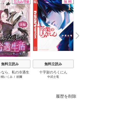
立読み増量
無料
立読み増量
N
x
e
t
無料立読み
無料立読み
無料立読み
うなら、私の冷遇生
十字架のろくにん
さよなら、英雄になった
ふつつ
片桐いくみ
/
頼爾
中武士竜
進む
/
遠雷
/
とき間
尾羊英
～パーティーで声をか
旦那様 ～ただ祈るだけ
います
きたのがヤバい男だ
の役立たずな妻のはずで
った件
したが……～
履歴を削除