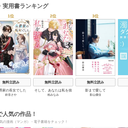
・実用書ランキング
1位
2位
3位
s
無料立読み
無料立読み
無料立読み
爵家の長女でした
そして、あなたは私を捨
影まで愛して
鈴音さや
柏みなみ
影山優佳
てる
で人気の作品！
気の漫画（マンガ）・電子書籍をチェック！