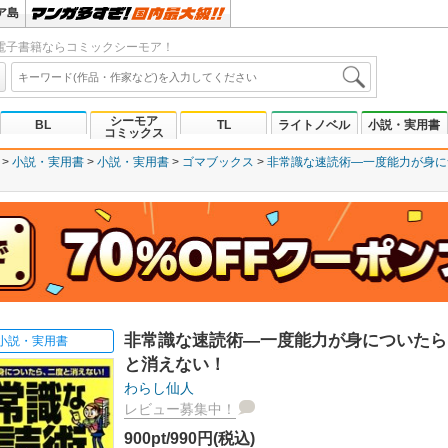
ア島
電子書籍ならコミックシーモア！
シーモア
BL
TL
ライトノベル
小説・実用書
コミックス
小説・実用書
小説・実用書
ゴマブックス
非常識な速読術―一度能力が身に
非常識な速読術―一度能力が身についたら
小説・実用書
と消えない！
わらし仙人
レビュー募集中！
900pt/990円(税込)