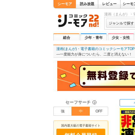
シーモア
読み放題
レビュー
シーモ
漫画（まんが）・
ジャンルで探す
総合
少年・青年
少女・女性
漫画(まんが)・電子書籍のコミックシーモアTOP
―一度能力が身についたら、二度と消えない！
セーフサーチ
？
強
中
OFF
国内最大級の電子書籍サイト