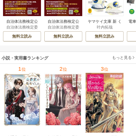
自治体法務検定公
自治体法務検定公
ヤマケイ文庫 新 く
電車
自治体法務検定委
自治体法務検定委
叶内拓哉
式テキスト 政策
式テキスト 基本
らべてわかる野鳥3
型
員会
員会
法務編 ２０２６
法務編 ２０２６
00 1巻
無料立読み
無料立読み
無料立読み
年度検定対応 1巻
年度検定対応 1巻
もっと見る
小説・実用書ランキング
1
2
3
位
位
位