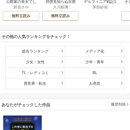
公爵家の長女でし
拝啓見知らぬ旦那
そ
デルフィニア戦記1
鈴音さや
久川航璃
茅田砂胡
た
様、離婚していた
だきます
無料立読み
無料立読み
その他の人気ランキングをチェック！
総合ランキング
メディア化
少女・女性
少年・青年
TL・レディコミ
BL
異世界・転生
お色気
履歴削除
あなたがチェックした作品