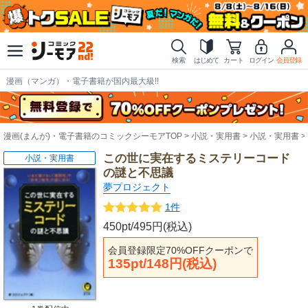
検索
はじめて
カート
ログイン
会員登録
漫画（マンガ）・電子書籍が国内最大級!!
漫画(まんが)・電子書籍のコミックシーモアTOP
小説・実用書
小説・実用書
この世に実在するミステリーコード
小説・実用書
の謎と不思議
夢プロジェクト
1件
450pt/495円(税込)
会員登録限定70%OFFクーポンで
135pt/148円(税込)