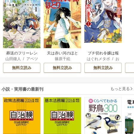
葬送のフリーレン
天は赤い河のほと
ブチ切れ令嬢は報
山田鐘人
/
アベツ
篠原千絵
はぐれメタボ
/
お
り
復を誓いました。
カサ
おのいも
/
昌未
無料立読み
無料立読み
無料立読み
もっと見る
小説・実用書の最新刊