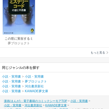
この世に実在するミ
夢プロジェクト
ステリーコードの謎
と不思議
もっと見る
同じジャンルの本を探す
小説・実用書
>
小説・実用書
小説・実用書
>
夢プロジェクト
小説・実用書
>
河出書房新社
小説・実用書
>
KAWADE夢文庫
漫画(まんが)・電子書籍のコミックシーモアTOP
小説・実用書
小説・実用書
河出書房新社
KAWADE夢文庫