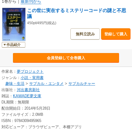
1巻から
｜
最新刊から
この世に実在するミステリーコードの謎と不思
議
450pt/495円(税込)
無料立読み
登録して購入
作品紹介
会員登録して全巻購入
作家名：
夢プロジェクト
ジャンル：
小説・実用書
趣味・生活
>
サブカル・エンタメ
>
サブカルチャー
出版社：
河出書房新社
雑誌：
KAWADE夢文庫
DL期限：無期限
配信開始日：2014年5月28日
ファイルサイズ：2.0MB
ISBN：9784309495965
対応ビューア：ブラウザビューア、本棚アプリ