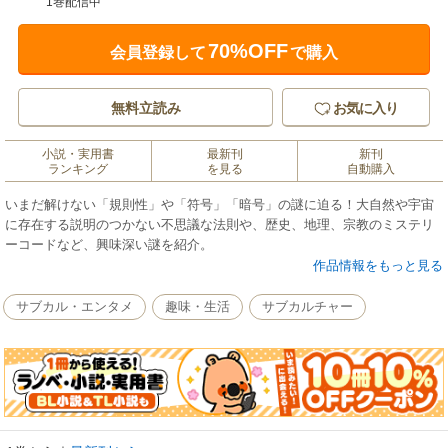
1巻配信中
70%OFF
会員登録して
で購入
無料立読み
お気に入り
小説・実用書
最新刊
新刊
ランキング
を見る
自動購入
いまだ解けない「規則性」や「符号」「暗号」の謎に迫る！大自然や宇宙
に存在する説明のつかない不思議な法則や、歴史、地理、宗教のミステリ
ーコードなど、興味深い謎を紹介。
作品情報をもっと見る
サブカル・エンタメ
趣味・生活
サブカルチャー