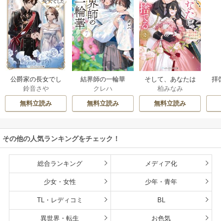
公爵家の長女でし
結界師の一輪華
そして、あなたは
拝
鈴音さや
クレハ
柏みなみ
た
私を捨てる
様
無料立読み
無料立読み
無料立読み
その他の人気ランキングをチェック！
総合ランキング
メディア化
少女・女性
少年・青年
TL・レディコミ
BL
異世界・転生
お色気