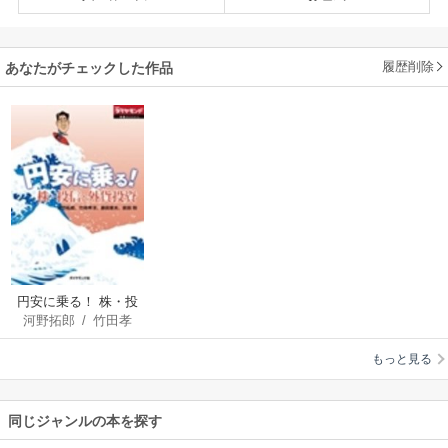
履歴削除
あなたがチェックした作品
円安に乗る！ 株・投
河野拓郎
/
竹田孝
信・外貨投資
洋
/
藤田章夫
/
前田
もっと見る
剛
/
週刊ダイヤモン
ド編集部
同じジャンルの本を探す