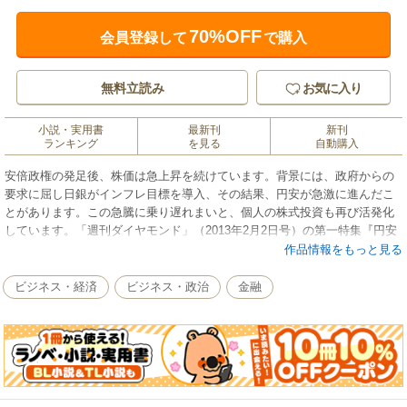
70%OFF
会員登録して
で購入
無料立読み
お気に入り
小説・実用書
最新刊
新刊
ランキング
を見る
自動購入
安倍政権の発足後、株価は急上昇を続けています。背景には、政府からの
要求に屈し日銀がインフレ目標を導入、その結果、円安が急激に進んだこ
とがあります。この急騰に乗り遅れまいと、個人の株式投資も再び活発化
しています。「週刊ダイヤモンド」（2013年2月2日号）の第一特集『円安
に乗る！ 株・投信・外貨投資』は、今、どんな金融商品に投資すべきな
作品情報をもっと見る
のか？をバッチリ掲載しています。＊雑誌の他のコンテンツは含まれず、
第一特集だけを電子化したためお求めやすい価格になっています。
ビジネス・経済
ビジネス・政治
金融