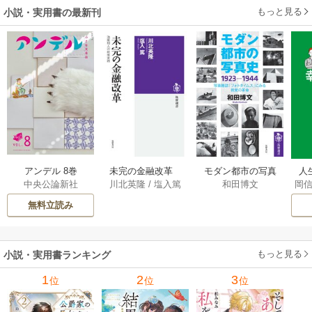
もっと見る
小説・実用書の最新刊
アンデル 8巻
未完の金融改革
モダン都市の写真
人
中央公論新社
川北英隆
/
塩入篤
和田博文
岡
――池尾和人の政
史 1923－1944
教
策実践 1巻
――写真雑誌「フ
の
無料立読み
ォトタイムス」に
みる視覚の革命 1巻
もっと見る
小説・実用書ランキング
1
2
3
位
位
位