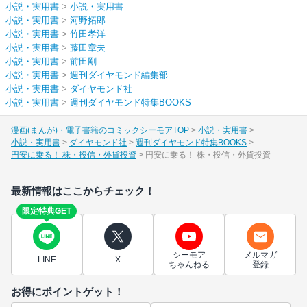
小説・実用書
>
小説・実用書
小説・実用書
>
河野拓郎
小説・実用書
>
竹田孝洋
小説・実用書
>
藤田章夫
小説・実用書
>
前田剛
小説・実用書
>
週刊ダイヤモンド編集部
小説・実用書
>
ダイヤモンド社
小説・実用書
>
週刊ダイヤモンド特集BOOKS
漫画(まんが)・電子書籍のコミックシーモアTOP
小説・実用書
小説・実用書
ダイヤモンド社
週刊ダイヤモンド特集BOOKS
円安に乗る！ 株・投信・外貨投資
円安に乗る！ 株・投信・外貨投資
最新情報はここからチェック！
限定特典GET
シーモア
メルマガ
LINE
X
ちゃんねる
登録
お得にポイントゲット！