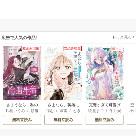
もっと見る
広告で人気の作品!
立読み増量
立読み増量
値下げ
さようなら、私の
さよなら、英雄に
完璧すぎて可愛げ
空
片桐いくみ
/
頼爾
進む
/
遠雷
/
とき
綾北まご
/
冬月光
小
冷遇生活 ～パーテ
なった旦那様 ～
がないと婚約破棄
間
輝
/
昌未
ィーで声をかけて
ただ祈るだけの役
された聖女は隣国
が
無料立読み
無料立読み
無料立読み
きたのがヤバい男
立たずな妻のはず
に売られる
陛
だった件
でしたが……～