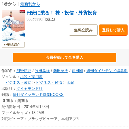
1巻から
｜
最新刊から
円安に乗る！ 株・投信・外貨投資
300pt/330円(税込)
無料立読み
登録して購入
作品紹介
会員登録して全巻購入
作家名：
河野拓郎
/
竹田孝洋
/
藤田章夫
/
前田剛
/
週刊ダイヤモンド編集部
ジャンル：
小説・実用書
ビジネス・政治
>
ビジネス・経済
>
金融
出版社：
ダイヤモンド社
雑誌：
週刊ダイヤモンド特集BOOKS
DL期限：無期限
配信開始日：2014年5月28日
ファイルサイズ：13.2MB
対応ビューア：ブラウザビューア、本棚アプリ