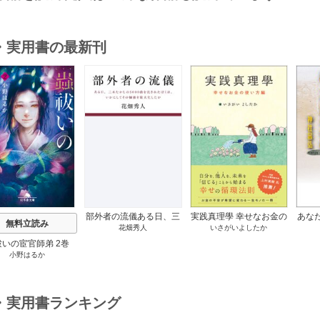
・実用書の最新刊
s
部外者の流儀ある日、三
実践真理學 幸せなお金の
あな
無料立読み
花畑秀人
いさがいよしたか
木たかしの5000曲を託さ
使い方編 1巻
れたぼくは、いかにして
祓いの宦官師弟 2巻
その価値を最大化したか
小野はるか
1巻
・実用書ランキング