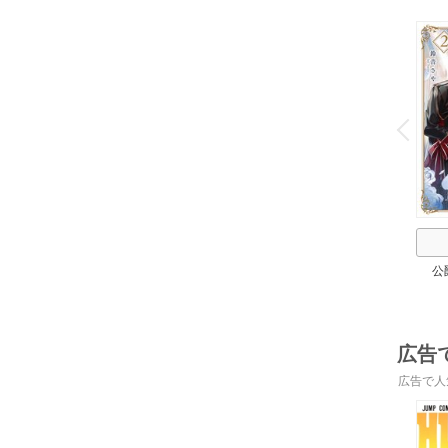
o
v
P
r
e
i
u
公
広告
広告で人