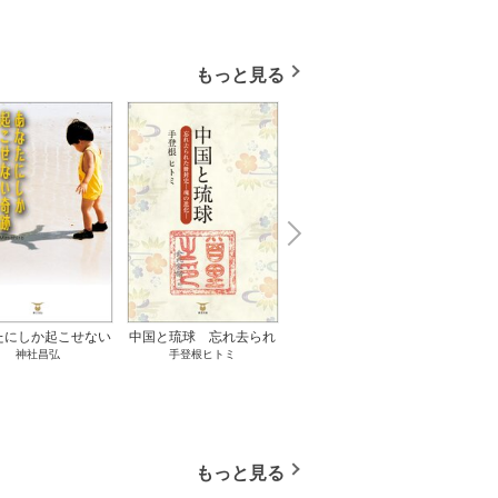
もっと見る
N
x
e
t
たにしか起こせない
中国と琉球 忘れ去られ
ささやかな、あるいは取
ゲー
神社昌弘
手登根ヒトミ
八木詠美
奇跡 1巻
た冊封史―魂の進化― 1
り返しがつかないもの 1
――ｅ
巻
巻
教育
もっと見る