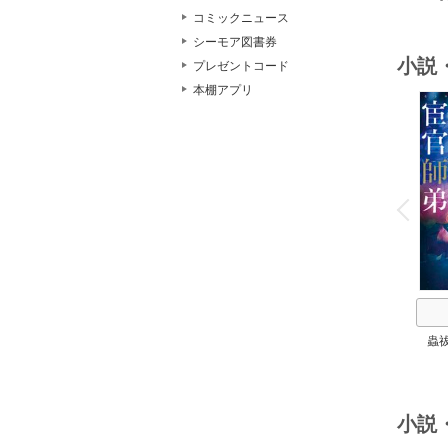
コミックニュース
シーモア図書券
小説
プレゼントコード
本棚アプリ
o
v
P
r
e
i
u
蟲
小説