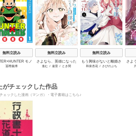
s
無料立読み
無料立読み
無料立読み
TER×HUNTER モノ
さよなら、英雄になった
もう興味がないと離婚さ
さよ
冨樫義博
進む
/
遠雷
/
とき間
和泉杏花
/
さびのぶち
クロ版
旦那様 ～ただ祈るだけ
れた令嬢の意外と楽しい
活 
の役立たずな妻のはずで
新生活
けて
したが……～
たがチェックした作品
チェックした漫画（マンガ）・電子書籍はこちら♪