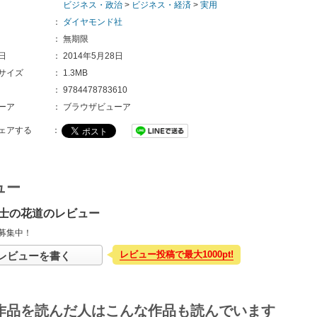
ビジネス・政治
>
ビジネス・経済
>
実用
：
ダイヤモンド社
：
無期限
日
：
2014年5月28日
サイズ
：
1.3MB
：
9784478783610
ーア
：
ブラウザビューア
ェアする
：
ュー
士の花道のレビュー
募集中！
レビュー投稿で最大1000pt!
レビューを書く
作品を読んだ人はこんな作品も読んでいます