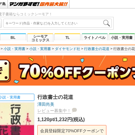
ア島
電子書籍ならコミックシーモア！
シーモア
BL
TL
ライトノベル
小説・実用書
コミックス
小説・実用書
小説・実用書
ダイヤモンド社
行政書士の花道
行政書士の花
行政書士の花道
小説・実用書
澤田尚美
レビュー募集中！
1,120pt/1,232円(税込)
会員登録限定70%OFFクーポンで