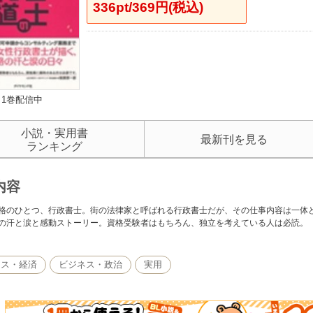
336pt/369円(税込)
1巻配信中
小説・実用書
最新刊を見る
ランキング
内容
格のひとつ、行政書士。街の法律家と呼ばれる行政書士だが、その仕事内容は一体
の汗と涙と感動ストーリー。資格受験者はもちろん、独立を考えている人は必読。
ネス・経済
ビジネス・政治
実用