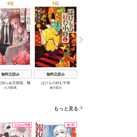
4位
5位
6位
N
x
e
t
無料立読み
無料立読み
無料立読み
見知らぬ旦那様、離
ばけもの好む中将
影まで愛して
結
久川航璃
瀬川貴次
影山優佳
していただきます
もっと見る
立読み増量
無料
無料