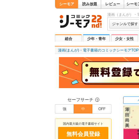
シーモア
読み放題
レビュー
シーモ
漫画（まんが）・
ジャンルで探す
総合
少年・青年
少女・女性
漫画(まんが)・電子書籍のコミックシーモアTOP
セーフサーチ
？
強
中
OFF
国内最大級の電子書籍サイト
無料会員登録