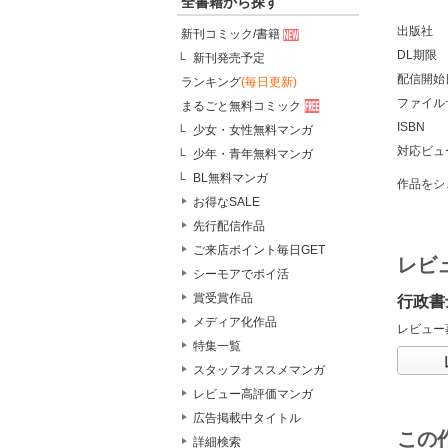
全書籍から探す
出版社
新刊コミック/書籍
DL期限
新刊発売予定
配信開始
ランキング
(毎日更新)
ファイル
まるごと無料コミック
ISBN
少女・女性無料マンガ
対応ビュ
少年・青年無料マンガ
BL無料マンガ
作品をシ
お得なSALE
先行配信作品
ご来店ポイント毎日GET
レビ
シーモアでポイ活
賞受賞作品
行政書
メディア化作品
レビュー
特集一覧
スタッフオススメマンガ
レビュー高評価マンガ
広告掲載中タイトル
この
詳細検索