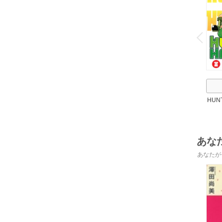
o
v
P
r
e
i
u
HUN
あな
あなたが