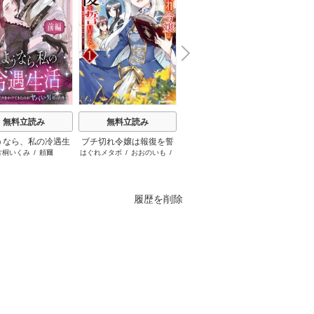
N
x
e
t
無料立読み
無料立読み
無料立読み
うなら、私の冷遇生
ブチ切れ令嬢は報復を誓
天は赤い河のほとり
片桐いくみ
/
頼爾
はぐれメタボ
/
おおのいも
/
篠原千絵
富
～パーティーで声をか
いました。
昌未
きたのがヤバい男だ
った件
履歴を削除