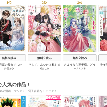
1位
2位
3位
s
無料立読み
無料立読み
無料立読み
爵家の長女でした
そして、あなたは私を捨
さようなら王子様、どう
拝啓
鈴音さや
柏みなみ
ハナミズキ
てる
か私のことは忘れてくだ
婚
さい
で人気の作品！
気の漫画（マンガ）・電子書籍をチェック！
立読み増量