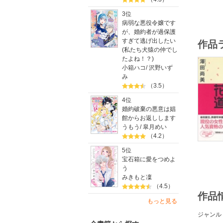
3位
病弱な悪役令嬢です
が、婚約者が過保護
すぎて逃げ出したい
作品
(私たち犬猿の仲でし
たよね！？)
小箱ハコ
/
沢野いず
み
（3.5）
4位
婚約破棄の悪意は娼
館からお返しします
うもう
/
皐月めい
（4.2）
5位
宝石箱に愛をつめよ
う
みきもと凜
（4.5）
作品
もっと見る
ジャンル