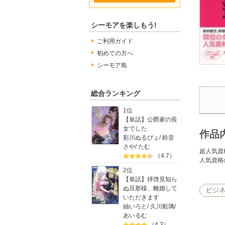
シーモアを楽しもう!
ご利用ガイド
初めての方へ
シーモア島
総合ランキング
1位
【単話】公爵家の長
女でした
作品
彩川ぬるぴょ
/
鈴音
さや
/
たむ
超人気資
（4.7）
人気資格
2位
【単話】拝啓見知ら
ぬ旦那様、離婚して
ビジ
いただきます
紬いろと
/
久川航璃
/
あいるむ
（4.3）