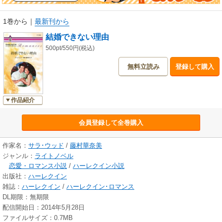
1巻から
｜
最新刊から
結婚できない理由
500pt/550円(税込)
無料立読み
登録して購入
作品紹介
会員登録して全巻購入
作家名：
サラ･ウッド
/
藤村華奈美
ジャンル：
ライトノベル
恋愛・ロマンス小説
/
ハーレクイン小説
出版社：
ハーレクイン
雑誌：
ハーレクイン
/
ハーレクイン･ロマンス
DL期限：無期限
配信開始日：2014年5月28日
ファイルサイズ：0.7MB