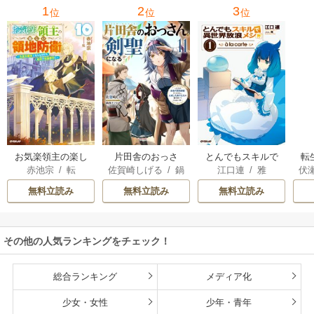
1
2
3
位
位
位
お気楽領主の楽し
片田舎のおっさ
とんでもスキルで
転
赤池宗
/
転
佐賀崎しげる
/
鍋
江口連
/
雅
伏
い領地防衛
ん、剣聖になる
異世界放浪メシ
島テツヒロ
～ただの田舎の剣
無料立読み
無料立読み
無料立読み
術師範だったの
に、大成した弟子
たちが俺を放って
その他の人気ランキングをチェック！
くれない件～
総合ランキング
メディア化
少女・女性
少年・青年