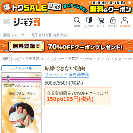
検索
はじめて
カート
ログイン
会員登録
漫画（マンガ）・電子書籍が国内最大級!!
漫画(まんが)・電子書籍のコミックシーモアTOP
ハーレクインコミックス
ハー
結婚できない理由
ライトノベル
サラ･ウッド
藤村華奈美
500pt/550円(税込)
会員登録限定70%OFFクーポンで
150pt/165円(税込)