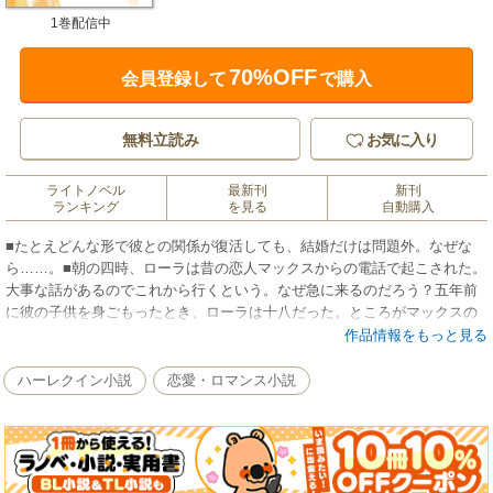
1巻配信中
70%OFF
会員登録して
で購入
無料立読み
お気に入り
ライトノベル
最新刊
新刊
ランキング
を見る
自動購入
■たとえどんな形で彼との関係が復活しても、結婚だけは問題外。なぜな
ら……。■朝の四時、ローラは昔の恋人マックスからの電話で起こされた。
大事な話があるのでこれから行くという。なぜ急に来るのだろう？五年前
に彼の子供を身ごもったとき、ローラは十八だった。ところがマックスの
弟ダニエルと結婚している姉のフェイから、マックスとは情事を重ね、彼
作品情報をもっと見る
の子供ができたと自慢げに知らされた。自分の妊娠のことを秘密にしてい
たローラはひどいショックを受け、彼との唯一の絆である小さな命を流産
ハーレクイン小説
恋愛・ロマンス小説
で失ってしまう。マックスはきっと、自分がフェイの子の父親だと気づい
たんだわ。彼によって、姉の結婚生活も子供の将来も危険にさらされる。
わたしの人生はともかく、それだけは防がなければ。だが訪ねてきたマッ
クスは、フェイとダニエルが逮捕されたので、二人の子供の面倒を見てく
れ、と思いもかけないことを口にした。