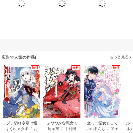
もっと見る
広告で人気の作品!
無料
無料
無料
ブチ切れ令嬢は報
ふつつかな悪女で
空っぽ聖女として
ル
はぐれメタボ
/
お
尾羊英
/
中村颯
小山るんち
/
琴子
木
復を誓いました。
はございますが ～
捨てられたはず
令