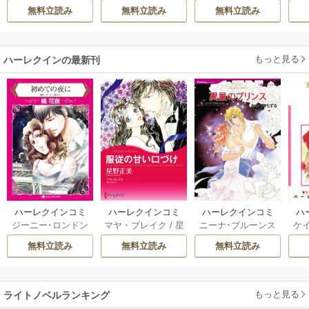
おのいも
/
昌未
希
/
ゆき哉
透
雛宮蝶鼠とりかえ
が、嫁ぎ先の皇帝
自
無料立読み
無料立読み
無料立読み
伝～
陛下に溺愛されて
います
もっと見る
ハーレクインの最新刊
ハーレクインコミ
ハーレクインコミ
ハーレクインコミ
ハ
ジーニー･ロンドン
マヤ・ブレイク
/
星
ニーナ･ブルーンス
ケ
ックス セット 202
ックス セット 202
ックス セット 202
ック
/
橘花夜
/
メアリ
野正美
/
ヘレン･ブ
/
おおつきちずる
/
/
J
6年 vol.1064 1巻
6年 vol.1002 1巻
6年 vol.1063 1巻
6年
無料立読み
無料立読み
無料立読み
ー･ライアンズ
/
花
ルックス
/
のわきね
レベッカ･ヨーク
/
ス
牟礼サキ
/
サラ･モ
い
/
マーガレット･
稜敦水
/
ケイト･ハ
ル
ーガン
/
星合操
/
ア
ウェイ
/
一重夕子
ーディ
/
海野みつる
ザ
ン･ウィール
/
津寺
/
サラ･ウッド
もっと見る
/
流
ライトノベルランキング
里可子
水凛子