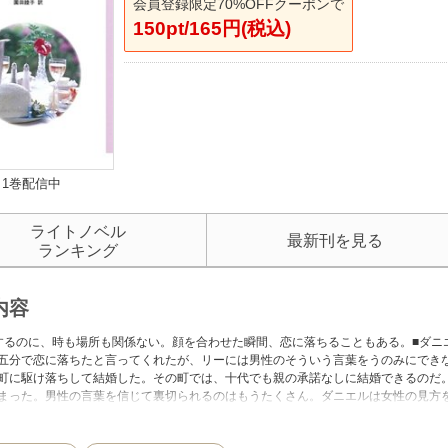
会員登録限定70%OFFクーポンで
150pt/165円(税込)
1巻配信中
ライトノベル
最新刊を見る
ランキング
内容
するのに、時も場所も関係ない。顔を合わせた瞬間、恋に落ちることもある。■ダニ
五分で恋に落ちたと言ってくれたが、リーには男性のそういう言葉をうのみにでき
町に駆け落ちして結婚した。その町では、十代でも親の承諾なしに結婚できるのだ
まった。男性の言葉を信じて裏切られるのはもうたくさん。ダニエルは女性の見方
リーの弟と恋人同士になったのを知ったとき、世の父親と変わらない態度で認めよ
町に駆け落ちしてしまった。リーは複雑な思いを抱いたままダニエルと一緒にあと