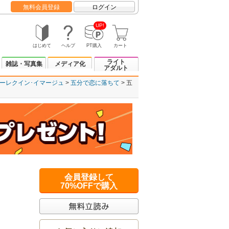
無料会員登録
ログイン
UP!
はじめて
ヘルプ
PT購入
カート
ライト
雑誌・写真集
メディア化
アダルト
ーレクイン･イマージュ
五分で恋に落ちて
五
会員登録して
70%OFFで購入