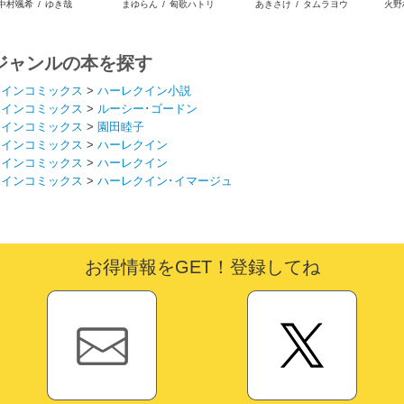
中村颯希
/
ゆき哉
まゆらん
/
匈歌ハトリ
あきさけ
/
タムラヨウ
火野
いますが
キンジェです。ごきげん
テイムしたので、スパイ
よう。
ダーシルクで裁縫を頑張
ります
ジャンルの本を探す
クインコミックス
>
ハーレクイン小説
クインコミックス
>
ルーシー･ゴードン
クインコミックス
>
園田睦子
クインコミックス
>
ハーレクイン
クインコミックス
>
ハーレクイン
クインコミックス
>
ハーレクイン･イマージュ
お得情報をGET！登録してね