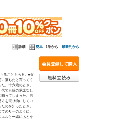
詳細
簡単
1巻から｜
最新刊から
会員登録して購入
ちることもある。■ダ
恋に落ちたと言ってく
った。十六歳のとき、
十代でも親の承諾なし
に陥ってしまった。男
見方を売り物にしてい
ったのを知ったとき、
つてのリーのように、
ニエルと一緒にあとを
。