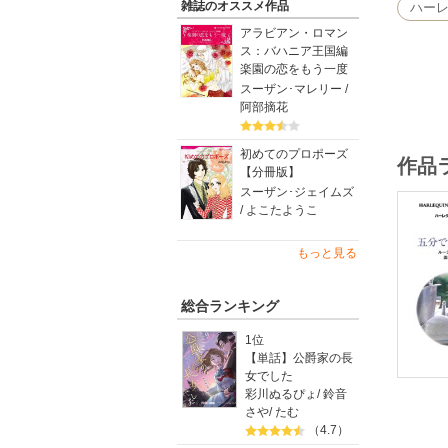
戻す旅で
雑誌のオススメ作品
ハー
アラビアン・ロマン
ス：バハニア王国編
楽園の恋をもう一度
スーザン･マレリー /
阿部摘花
初めてのプロポーズ
作品
【分冊版】
スーザン･ジェイムズ
/ よこたようこ
もっと見る
総合ランキング
1位
【単話】公爵家の長
女でした
彩川ぬるぴょ
/
鈴音
さや
/
たむ
（4.7）