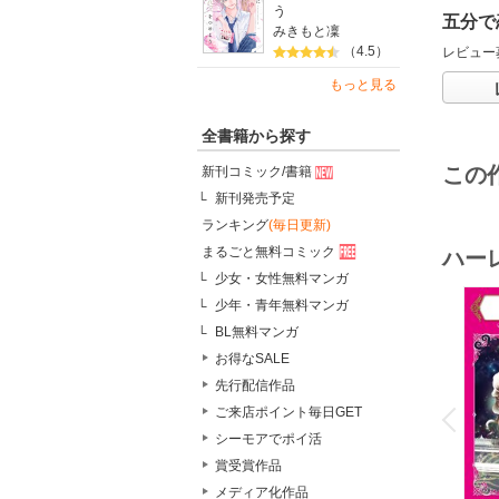
う
五分で
みきもと凜
（4.5）
レビュー
もっと見る
全書籍から探す
この
新刊コミック/書籍
新刊発売予定
ランキング
(毎日更新)
まるごと無料コミック
ハー
少女・女性無料マンガ
少年・青年無料マンガ
BL無料マンガ
お得なSALE
先行配信作品
o
v
ご来店ポイント毎日GET
P
r
e
i
u
シーモアでポイ活
賞受賞作品
メディア化作品