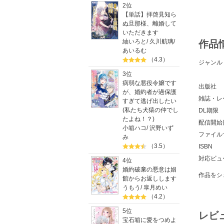
2位
【単話】拝啓見知ら
ぬ旦那様、離婚して
いただきます
紬いろと
/
久川航璃
/
作品
あいるむ
（4.3）
ジャンル
3位
病弱な悪役令嬢です
出版社
が、婚約者が過保護
雑誌・レ
すぎて逃げ出したい
(私たち犬猿の仲でし
DL期限
たよね！？)
配信開始
小箱ハコ
/
沢野いず
ファイル
み
（3.5）
ISBN
対応ビュ
4位
婚約破棄の悪意は娼
作品をシ
館からお返しします
うもう
/
皐月めい
（4.2）
5位
レビ
宝石箱に愛をつめよ