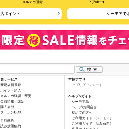
メルマガ登録
X(Twitter)
来店ポイント
シーモアで
会員サービス
本棚アプリ
新規会員登録
アプリダウンロード
ポイント購入
メルマガ確認・変更
ヘルプ&ガイド
会員情報・設定
シーモア島
購入履歴
ヘルプ/お問合せ
クーポンBOX
初めての方へ
ご利用ガイド（シーモア）
月額解約
ご利用ガイド（読み放題）
読み放題解約
作品のリクエスト