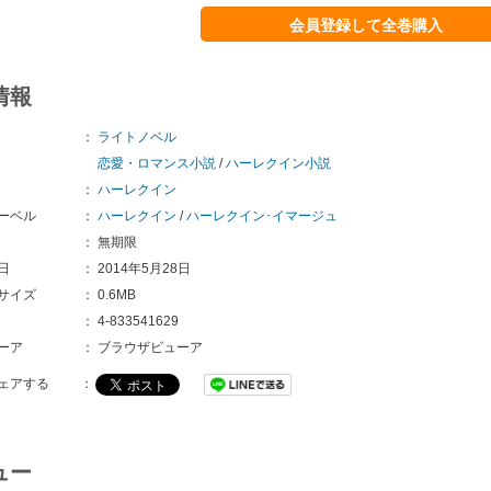
会員登録して全巻購入
情報
：
ライトノベル
恋愛・ロマンス小説
/
ハーレクイン小説
：
ハーレクイン
ーベル
：
ハーレクイン
/
ハーレクイン･イマージュ
：
無期限
日
：
2014年5月28日
サイズ
：
0.6MB
：
4-833541629
ーア
：
ブラウザビューア
ェアする
：
ュー