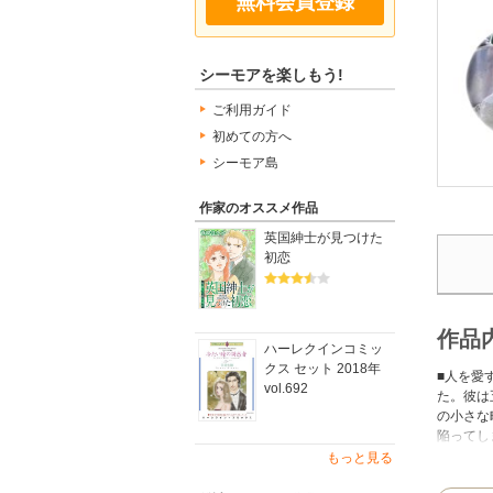
無料会員登録
シーモアを楽しもう!
ご利用ガイド
初めての方へ
シーモア島
作家のオススメ作品
英国紳士が見つけた
初恋
作品
ハーレクインコミッ
クス セット 2018年
■人を愛
vol.692
た。彼は
の小さな
陥ってし
分の娘が
もっと見る
に、北の