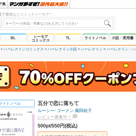
ア島
電子書籍ならコミックシーモア！
シーモア
BL
TL
ライトノベル
小説・実用書
コミックス
ハーレクインコミックス
ハーレクイン小説
ハーレクイン
ハーレクイン
ハ
五分で恋に落ちて
ライトノベル
ルーシー･ゴードン
園田睦子
レビュー募集中！
500pt/550円(税込)