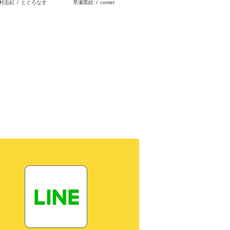
村志紀
/
とぐろなす
早瀬黒絵
/
comet
晩夏ノ空
/
宇田川みぅ
す。
ど、隠しキャラが隠れて
を見限ったようです～私
私です
ない。
を不当解雇した元上司
お忘れ
へ。我が家の正体、ご存
れた隠
知ですか？～
ー