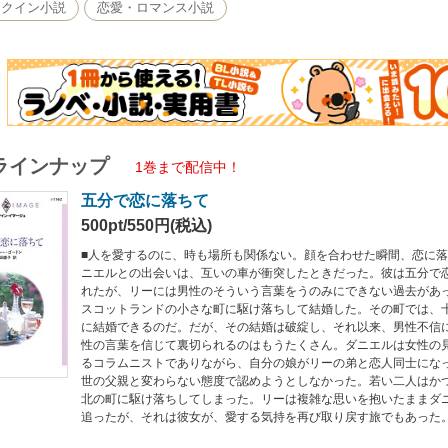
もあった。
レクイン小説
恋愛・ロマンス小説
ラインナップ
1巻まで配信中！
五分で恋に落ちて
500pt/550円(税込)
■人を愛するのに、時も場所も関係ない。顔を合わせた瞬間、恋に落
ニエルとの出会いは、互いの車が衝突したときだった。彼は五分で
れたが、リーには男性のそういう言葉をうのみにできない過去があ
スコットランドの小さな町に駆け落ちして結婚した。その町では、
に結婚できるのだ。だが、その結婚は破綻し、それ以来、男性不信
性の言葉を信じて裏切られるのはもうたくさん。ダニエルは女性の
るコラムニストでありながら、自分の娘がリーの弟と恋人同士にな
世の父親と変わらない態度で認めようとしなかった。若い二人はか
北の町に駆け落ちしてしまった。リーは複雑な思いを抱いたままダ
追ったが、それは彼女が、愛する気持を再び取り戻す旅でもあった