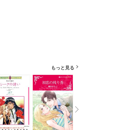
もっと見る
N
x
e
t