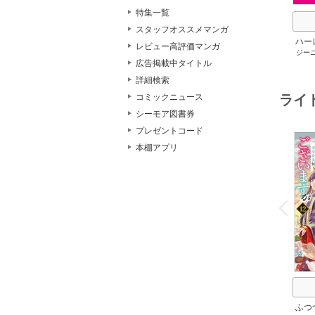
特集一覧
スタッフオススメマンガ
ハー
レビュー高評価マンガ
ジー
セット 
広告掲載中タイトル
メアリ
サキ
/
詳細検索
アン
コミックニュース
ライ
シーモア図書券
プレゼントコード
本棚アプリ
o
v
P
r
e
i
u
ふつ