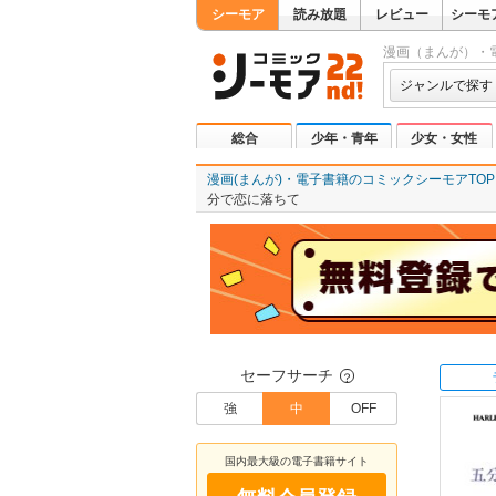
シーモア
読み放題
レビュー
シーモ
漫画（まんが）・
ジャンルで探す
総合
少年・青年
少女・女性
漫画(まんが)・電子書籍のコミックシーモアTOP
分で恋に落ちて
セーフサーチ
？
強
中
OFF
国内最大級の電子書籍サイト