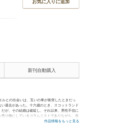
お気に入りに追加
新刊自動購入
エルとの出会いは、互いの車が衝突したときだっ
ない過去があった。十六歳のとき、スコットランド
。だが、その結婚は破綻し、それ以来、男性不信に
を売り物にしているコラムニストでありながら、自
うとしなかった。若い二人はかつてのリーのよう
作品情報をもっと見る
を追ったが、それは彼女が、愛する気持を再び取り