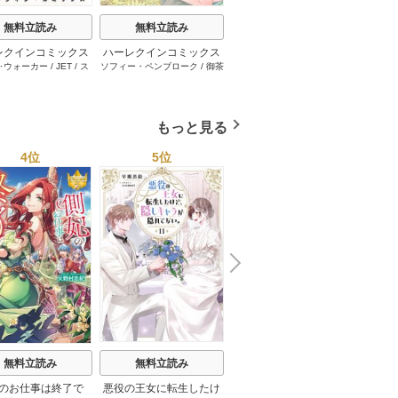
無料立読み
無料立読み
無料立読み
レクインコミックス
ハーレクインコミックス
ハーレクインコミックス
ハーレ
･ウォーカー
/
JET
/
ス
ソフィー・ペンブローク
/
御茶
サラ･モーガン
/
友井美穂
/
ケ
イヴォ
2026年 vol.1001
セット 2026年 vol.1062
セット 2026年 vol.1000
セット 
・スペンサー・ポール
/
まちこ
/
ジョー･リー
/
内田一
イ･ソープ
/
川崎ひろこ
/
オー
和
/
ミ
1巻
1巻
1巻
とみ
/
ロザリー･アッシ
奈
/
キャロル･モーティマー
/
ドラ･アダムス
/
黒田かすみ
本果林
/
ュ
/
雁えりか
雁えりか
/
エミリー･ローズ
/
一ノ関りん子
もっと見る
4位
5位
6位
N
x
e
t
無料立読み
無料立読み
無料立読み
のお仕事は終了で
悪役の王女に転生したけ
スーパー派遣令嬢は王宮
陰で国