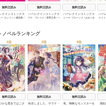
無料立読み
無料立読み
無料立読み
レクインコミックス
ハーレクインコミックス
ハーレクインコミックス
ハー
ニー･ロンドン
/
橘花夜
/
マヤ・ブレイク
/
星野正美
/
ヘ
ニーナ･ブルーンス
/
おおつき
ケイト
2026年 vol.1064
セット 2026年 vol.1002
セット 2026年 vol.1063
セット 
ー･ライアンズ
/
花牟礼
レン･ブルックス
/
のわきねい
/
ちずる
/
レベッカ･ヨーク
/
稜
ーザン
1巻
1巻
1巻
サラ･モーガン
/
星合操
/
マーガレット･ウェイ
/
一重夕
敦水
/
ケイト･ハーディ
/
海野
津谷さ
･ウィール
/
津寺里可子
子
みつる
/
サラ･ウッド
/
流水凛
トノベルランキング
子
1位
2位
3位
s
無料立読み
無料立読み
無料立読み
つかな悪女ではござ
転生しました、サラナ・
私、蜘蛛なモンスターを
側妃