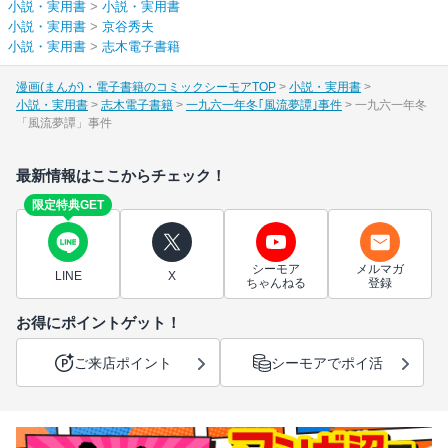
小説・実用書
>
小説・実用書
小説・実用書
>
京谷秀夫
小説・実用書
>
志木電子書籍
漫画(まんが)・電子書籍のコミックシーモアTOP
小説・実用書
小説・実用書
志木電子書籍
一九六一年冬｢風流夢譚｣事件
一九六一年冬
「風流夢譚」事件
最新情報はここからチェック！
限定特典GET
シーモア
メルマガ
LINE
X
ちゃんねる
登録
お得にポイントゲット！
ご来店ポイント
シーモアでポイ活