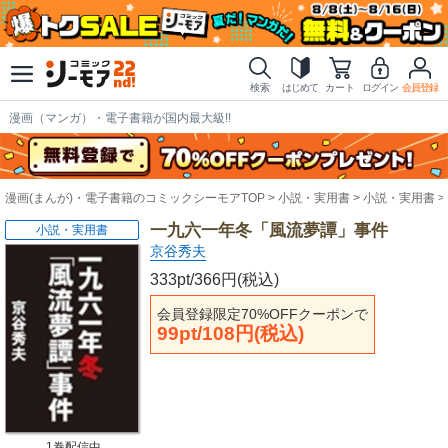
検索
はじめて
カート
ログイン
会員登録
漫画（マンガ）・電子書籍が国内最大級!!
漫画(まんが)・電子書籍のコミックシーモアTOP
小説・実用書
小説・実用書
一九六一年冬「風流夢譚」事件
小説・実用書
京谷秀夫
333pt/366円(税込)
会員登録限定70%OFFクーポンで
99pt/108円(税込)
1巻配信中