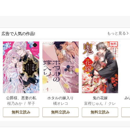
もっと見る
広告で人気の作品!
無料
公爵様、悪妻の私
ホタルの嫁入り
鬼の花嫁
み
桜乃みか
/
琴子
橘オレコ
富樫じゅん
/
クレ
はもう放っておい
ハ
てください
無料立読み
無料立読み
無料立読み