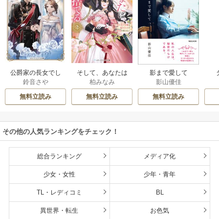
公爵家の長女でし
そして、あなたは
影まで愛して
鈴音さや
柏みなみ
影山優佳
た
私を捨てる
無料立読み
無料立読み
無料立読み
その他の人気ランキングをチェック！
総合ランキング
メディア化
少女・女性
少年・青年
TL・レディコミ
BL
異世界・転生
お色気