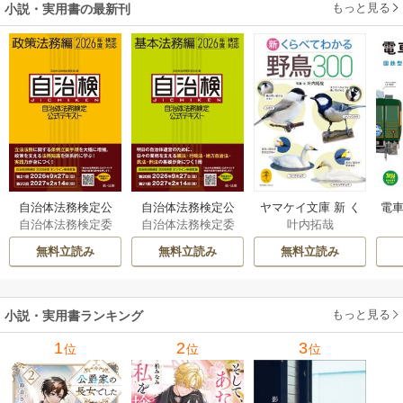
もっと見る
小説・実用書の最新刊
自治体法務検定公
自治体法務検定公
ヤマケイ文庫 新 く
電車
自治体法務検定委
自治体法務検定委
叶内拓哉
式テキスト 政策
式テキスト 基本
らべてわかる野鳥3
型
員会
員会
法務編 ２０２６
法務編 ２０２６
00 1巻
無料立読み
無料立読み
無料立読み
年度検定対応 1巻
年度検定対応 1巻
もっと見る
小説・実用書ランキング
1
2
3
位
位
位