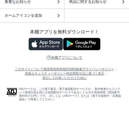
重要なお知らせ
商品に関するお知らせ
ホームアイコンを追加
本棚アプリを無料ダウンロード！
本棚アプリについて
このサイトについて
推奨環境
利用規約
ISBN検索
プライバシーポリシー
情報セキュリティーポリシー
特定商取引法に基づく表示
安心してお使いいただくために
ABJマークは、この電子書店・電子書籍配信サービスが、 著作権者からコンテ
ンツ使用許諾を得た正規版配信サービスであることを示す登録商標（登録番号
第6091713号）です。 詳しくは［ABJマーク］または［電子出版制作・流通協
議会］で検索してください。
(C)NTTソルマーレ