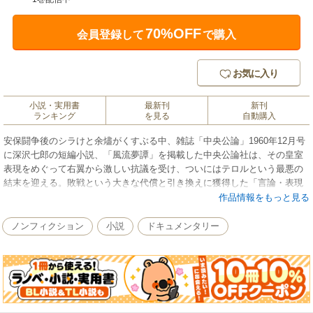
70%OFF
会員登録して
で購入
お気に入り
小説・実用書
最新刊
新刊
ランキング
を見る
自動購入
安保闘争後のシラけと余燼がくすぶる中、雑誌「中央公論」1960年12月号
に深沢七郎の短編小説、「風流夢譚」を掲載した中央公論社は、その皇室
表現をめぐって右翼から激しい抗議を受け、ついにはテロルという最悪の
結末を迎える。敗戦という大きな代償と引き換えに獲得した「言論・表現
の自由」を謳歌していたかに見えたジャーナリズムは、なぜ暴力の前に脆
作品情報をもっと見る
くも屈し、「惨めな敗北」を喫したのか？ 当時、編集現場の最前線で事
件と向き合った著者が記した痛恨のドキュメント。
ノンフィクション
小説
ドキュメンタリー