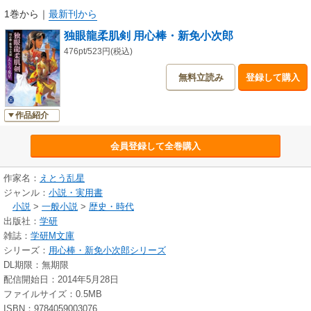
1巻から
｜
最新刊から
独眼龍柔肌剣 用心棒・新免小次郎
476pt/523円(税込)
無料立読み
登録して購入
作品紹介
会員登録して全巻購入
作家名：
えとう乱星
ジャンル：
小説・実用書
小説
>
一般小説
>
歴史・時代
出版社：
学研
雑誌：
学研M文庫
シリーズ：
用心棒・新免小次郎シリーズ
DL期限：無期限
配信開始日：2014年5月28日
ファイルサイズ：0.5MB
ISBN：9784059003076