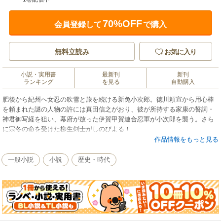
70%OFF
会員登録して
で購入
無料立読み
お気に入り
小説・実用書
最新刊
新刊
ランキング
を見る
自動購入
肥後から紀州へ女忍の吹雪と旅を続ける新免小次郎。徳川頼宣から用心棒
を頼まれた謎の人物の許には真田信之がおり、彼が所持する家康の誓詞・
神君御写経を狙い、幕府が放った伊賀甲賀連合忍軍が小次郎を襲う。さら
に宗冬の命を受けた柳生剣士がしのびよる！
作品情報をもっと見る
一般小説
小説
歴史・時代