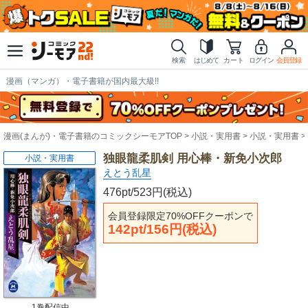
検索
はじめて
カート
ログイン
会員登録
漫画（マンガ）・電子書籍が国内最大級!!
漫画(まんが)・電子書籍のコミックシーモアTOP
小説・実用書
小説・実用書
独眼龍柔肌剣 用心棒・新免小次郎
小説・実用書
えとう乱星
476pt/523円(税込)
会員登録限定70%OFFクーポンで
142pt/156円(税込)
1巻配信中