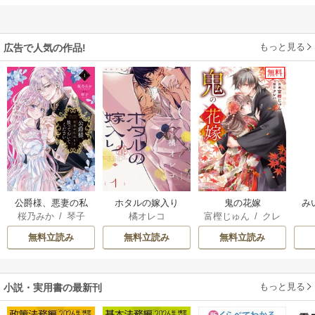
もっと見る
広告で人気の作品!
無料
公爵様、悪妻の私
ホタルの嫁入り
鬼の花嫁
み
桜乃みか
/
琴子
橘オレコ
富樫じゅん
/
クレ
はもう放っておい
ハ
てください
無料立読み
無料立読み
無料立読み
もっと見る
小説・実用書の最新刊