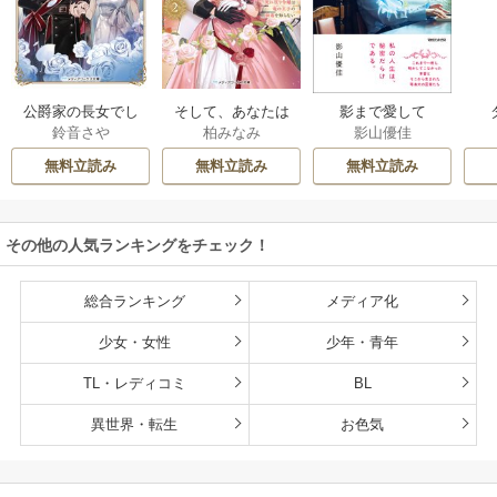
公爵家の長女でし
そして、あなたは
影まで愛して
鈴音さや
柏みなみ
影山優佳
た
私を捨てる
無料立読み
無料立読み
無料立読み
その他の人気ランキングをチェック！
総合ランキング
メディア化
少女・女性
少年・青年
TL・レディコミ
BL
異世界・転生
お色気