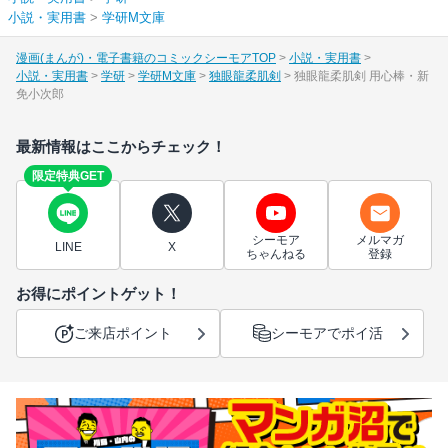
小説・実用書
>
学研M文庫
漫画(まんが)・電子書籍のコミックシーモアTOP
小説・実用書
小説・実用書
学研
学研M文庫
独眼龍柔肌剣
独眼龍柔肌剣 用心棒・新
免小次郎
最新情報はここからチェック！
限定特典GET
シーモア
メルマガ
LINE
X
ちゃんねる
登録
お得にポイントゲット！
ご来店ポイント
シーモアでポイ活