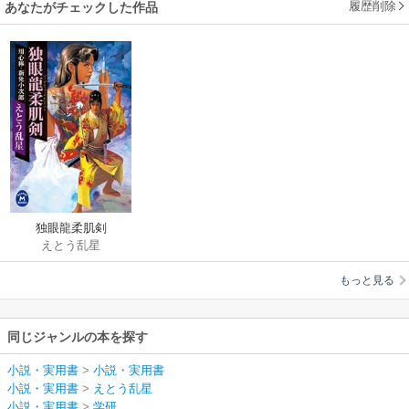
履歴削除
あなたがチェックした作品
独眼龍柔肌剣
えとう乱星
もっと見る
同じジャンルの本を探す
小説・実用書
>
小説・実用書
小説・実用書
>
えとう乱星
小説・実用書
>
学研