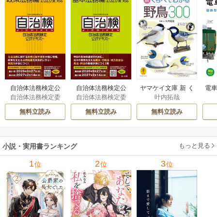
自治体法務検定公
自治体法務検定公
ヤマケイ文庫 新 く
電車
自治体法務検定委
自治体法務検定委
叶内拓哉
式テキスト 政策
式テキスト 基本
らべてわかる野鳥3
型
員会
員会
法務編 ２０２６
法務編 ２０２６
00 1巻
無料立読み
無料立読み
無料立読み
年度検定対応 1巻
年度検定対応 1巻
もっと見る
小説・実用書ランキング
1
2
3
位
位
位