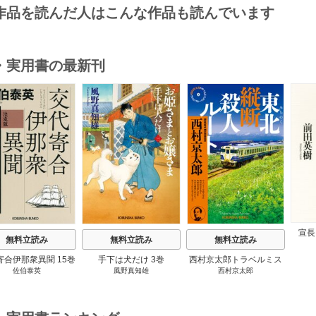
作品を読んだ人はこんな作品も読んでいます
・実用書の最新刊
s
宣長
無料立読み
無料立読み
無料立読み
寄合伊那衆異聞 15巻
手下は犬だけ 3巻
西村京太郎トラベルミス
佐伯泰英
風野真知雄
西村京太郎
テリー・セレクション 2
巻