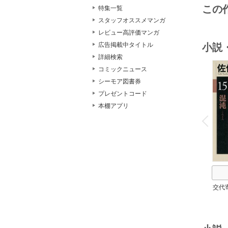
この
特集一覧
スタッフオススメマンガ
レビュー高評価マンガ
広告掲載中タイトル
小説
詳細検索
コミックニュース
シーモア図書券
プレゼントコード
本棚アプリ
o
v
P
r
e
i
u
交代