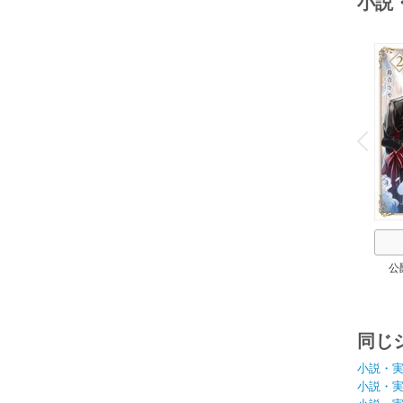
小説
o
v
P
r
e
i
u
公
同じ
小説・
小説・