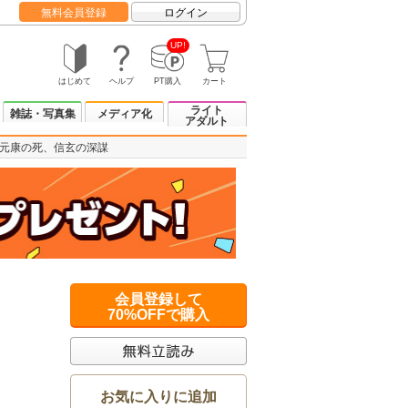
無料会員登録
ログイン
UP!
はじめて
ヘルプ
PT購入
カート
ライト
雑誌・写真集
メディア化
アダルト
 元康の死、信玄の深謀
会員登録して
70%OFFで購入
お気に入りに追加