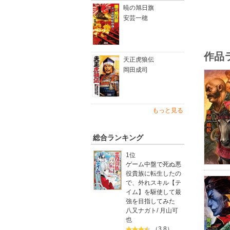
暁の旭日旗
安芸一穂
作品
天正虎狼伝
岡田成司
もっと見る
総合ランキング
1位
ゲーム中盤で死ぬ悪
役貴族に転生したの
で、外れスキル【テ
イム】を駆使して最
強を目指してみた
八又ナガト
/
月山可
也
（3.8）