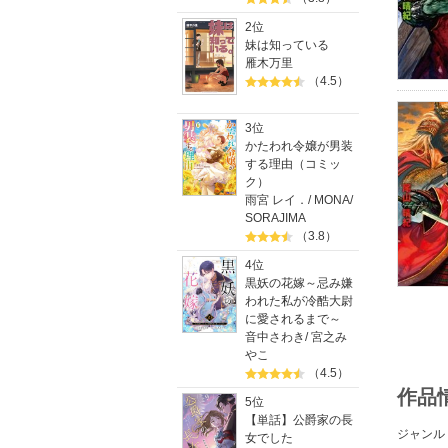
2位
妹は知っている
雁木万里
（4.5）
3位
かたわれ令嬢が男装
する理由（コミッ
ク）
雨宮 レイ．
/
MONA
/
SORAJIMA
（3.8）
4位
黒妖の花嫁～忌み嫌
われた私が冷酷大尉
に愛されるまで～
音中さわき
/
宮之み
やこ
（4.5）
作品
5位
【単話】公爵家の長
ジャンル
女でした