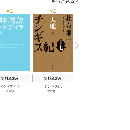
もっと見る
4位
5位
6位
N
x
e
t
無料立読み
無料立読み
無料立読み
ダクダデイラ
チンギス紀
東京バンドワゴン
B-PR
餅屋蛾
北方謙三
小路幸也
Ｂ
ジャラ
ディ 
ブック