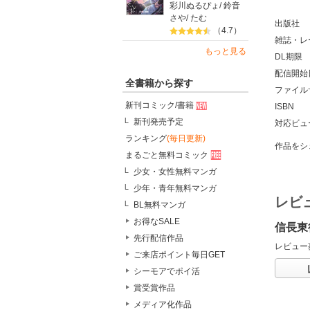
彩川ぬるぴょ
/
鈴音
さや
/
たむ
出版社
（4.7）
雑誌・レ
もっと見る
DL期限
配信開始
全書籍から探す
ファイル
新刊コミック/書籍
ISBN
新刊発売予定
対応ビュ
ランキング
(毎日更新)
作品をシ
まるごと無料コミック
少女・女性無料マンガ
少年・青年無料マンガ
レビ
BL無料マンガ
お得なSALE
信長東
先行配信作品
レビュー
ご来店ポイント毎日GET
シーモアでポイ活
賞受賞作品
メディア化作品