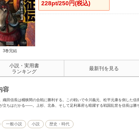
228pt/250円(税込)
3巻完結
小説・実用書
最新刊を見る
ランキング
内容
。織田信長は桶狭間の合戦に勝利する。この戦いで今川義元、松平元康を倒した信
が立ちはだかる――。上杉、北条、そして足利幕府も暗躍する戦国乱世を信長は勝
一般小説
小説
歴史・時代