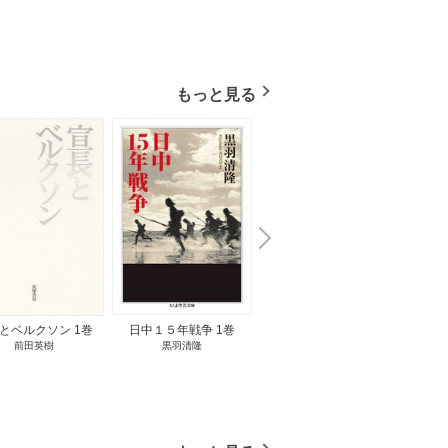
もっと見る
N
x
e
t
とベルクソン 1巻
日中１５年戦争 1巻
無料立読み
前田英樹
黒羽清隆
向島物語 1巻
便り屋
小杉健治