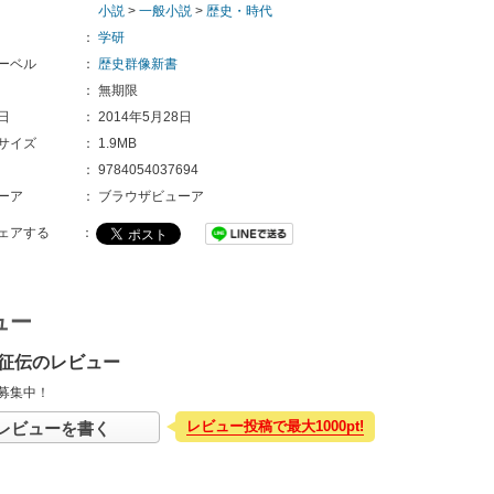
小説
>
一般小説
>
歴史・時代
：
学研
ーベル
：
歴史群像新書
：
無期限
日
：
2014年5月28日
サイズ
：
1.9MB
：
9784054037694
ーア
：
ブラウザビューア
ェアする
：
ュー
征伝のレビュー
募集中！
レビュー投稿で最大1000pt!
レビューを書く