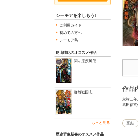
シーモアを楽しもう!
ご利用ガイド
初めての方へ
シーモア島
尾山晴紀のオススメ作品
関ヶ原疾風伝
作品
群雄戦国志
永禄三年
武田信玄
もっと見る
完結
歴史群像新書のオススメ作品