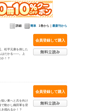
詳細
簡単
1巻から｜
最新刊から
会員登録して購入
元、松平元康を倒した
ちはだかる――。上
のか！？
会員登録して購入
を狙い東へと兵を向け
裏で動かし織田軍を背
生き残れるか！？