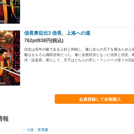
信長東征伝3 信長、上洛への道
762pt/838円(税込)
信玄は長年の敵である上杉と和睦し、遂に自らの天下を握るため上
敵はもちろん織田信長だった。遂に全面対決となった信長と信玄。
河・設楽原。果たして、天下はどちらの手に！？シリーズ堂々の完
会員登録して全巻購入
情報
：
小説・実用書