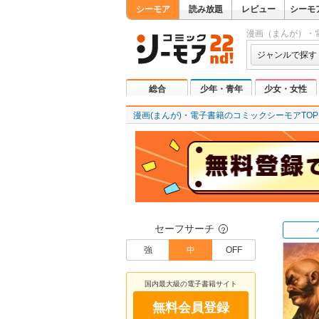
シーモア
読み放題
レビュー
シーモ
漫画（まんが）・
ジャンルで探す
総合
少年・青年
少女・女性
漫画(まんが)・電子書籍のコミックシーモアTOP
セーフサーチ
？
強
中
OFF
国内最大級の電子書籍サイト
無料会員登録