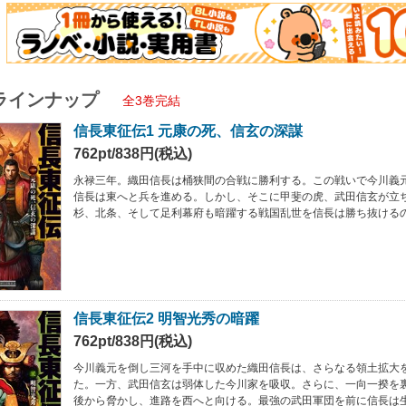
ラインナップ
全3巻完結
信長東征伝1 元康の死、信玄の深謀
762pt/838円(税込)
永禄三年。織田信長は桶狭間の合戦に勝利する。この戦いで今川義
信長は東へと兵を進める。しかし、そこに甲斐の虎、武田信玄が立
杉、北条、そして足利幕府も暗躍する戦国乱世を信長は勝ち抜ける
信長東征伝2 明智光秀の暗躍
762pt/838円(税込)
今川義元を倒し三河を手中に収めた織田信長は、さらなる領土拡大
た。一方、武田信玄は弱体した今川家を吸収。さらに、一向一揆を
後から脅かし、進路を西へと向ける。最強の武田軍団を前に信長は