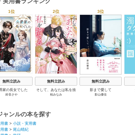
・実用書ランキング
1位
2位
3位
s
無料立読み
無料立読み
無料立読み
爵家の長女でした
そして、あなたは私を捨
影まで愛して
鈴音さや
柏みなみ
影山優佳
てる
ジャンルの本を探す
実用書
>
小説・実用書
実用書
>
尾山晴紀