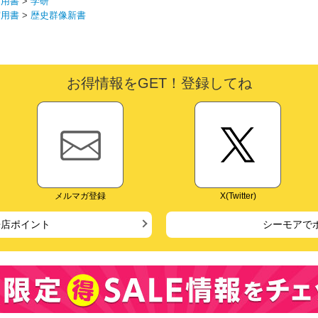
実用書
>
学研
実用書
>
歴史群像新書
お得情報をGET！登録してね
メルマガ登録
X(Twitter)
来店ポイント
シーモアで