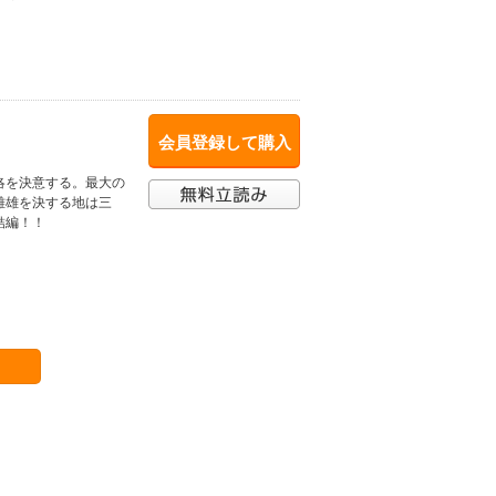
会員登録して購入
洛を決意する。最大の
雌雄を決する地は三
結編！！