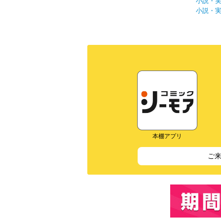
小説・
小説・
本棚アプリ
ご