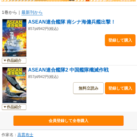
1巻から
｜
最新刊から
ASEAN連合艦隊 南シナ海傭兵艦出撃！
857pt/942円(税込)
登録して購入
作品紹介
ASEAN連合艦隊2 中国艦隊殲滅作戦
857pt/942円(税込)
無料立読み
登録して購入
作品紹介
会員登録して全巻購入
作家名：
高貫布士