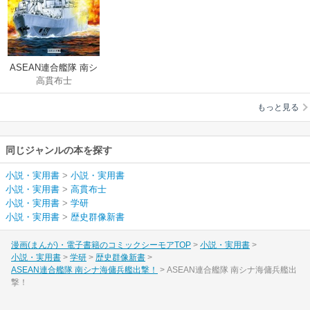
ASEAN連合艦隊 南シ
高貫布士
ナ海傭兵艦出撃！
もっと見る
同じジャンルの本を探す
小説・実用書
>
小説・実用書
小説・実用書
>
高貫布士
小説・実用書
>
学研
小説・実用書
>
歴史群像新書
漫画(まんが)・電子書籍のコミックシーモアTOP
小説・実用書
小説・実用書
学研
歴史群像新書
ASEAN連合艦隊 南シナ海傭兵艦出撃！
ASEAN連合艦隊 南シナ海傭兵艦出
撃！