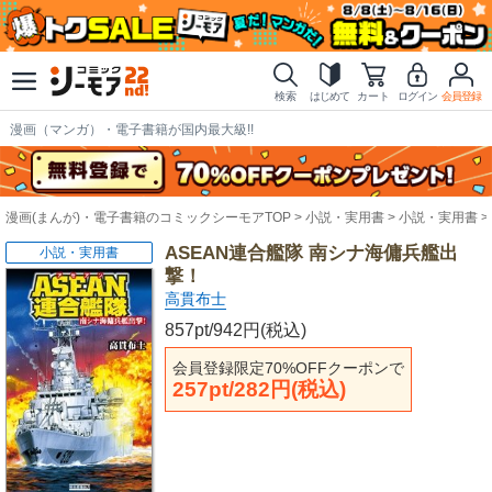
検索
はじめて
カート
ログイン
会員登録
漫画（マンガ）・電子書籍が国内最大級!!
漫画(まんが)・電子書籍のコミックシーモアTOP
小説・実用書
小説・実用書
ASEAN連合艦隊 南シナ海傭兵艦出
小説・実用書
撃！
高貫布士
857pt/942円(税込)
会員登録限定70%OFFクーポンで
257pt/282円(税込)