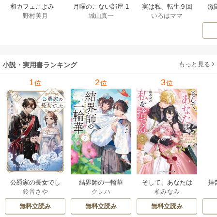
激
和カフェこよみ
月曜のこない部屋 1
実は私、転生９回
野村美月
城山真一
いろはママ
前
五月くんの夏のお
巻
生です マンガ
ー
もてなし 1巻
私の前世物語 1巻
もっと見る
小説・実用書ランキング
1
2
3
位
位
位
公爵家の長女でし
結界師の一輪華
そして、あなたは
拝
鈴音さや
クレハ
柏みなみ
た
私を捨てる
様
無料立読み
無料立読み
無料立読み