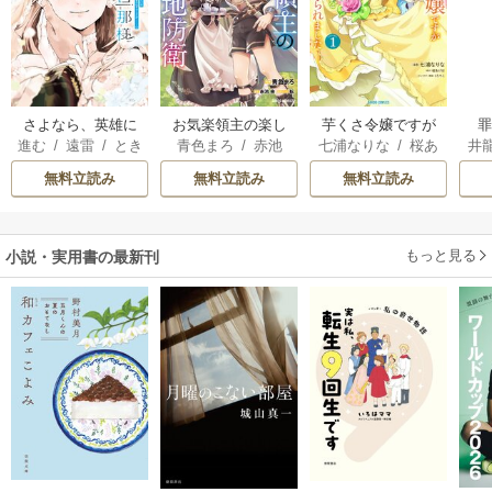
さよなら、英雄に
お気楽領主の楽し
芋くさ令嬢ですが
進む
/
遠雷
/
とき
青色まろ
/
赤池
七浦なりな
/
桜あ
井
なった旦那様 ～
い領地防衛
悪役令息を助けた
間
宗
/
転
げは
/
くろでこ
ただ祈るだけの役
ら気に入られまし
無料立読み
無料立読み
無料立読み
立たずな妻のはず
た
でしたが……～
もっと見る
小説・実用書の最新刊