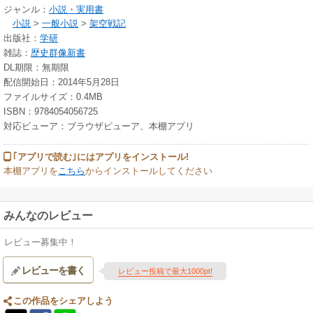
ジャンル：
小説・実用書
小説
>
一般小説
>
架空戦記
出版社：
学研
雑誌：
歴史群像新書
DL期限：無期限
配信開始日：2014年5月28日
ファイルサイズ：0.4MB
ISBN：9784054056725
対応ビューア：ブラウザビューア、本棚アプリ
｢アプリで読む｣にはアプリをインストール!
本棚アプリを
こちら
からインストールしてください
みんなのレビュー
レビュー募集中！
レビューを書く
レビュー投稿で最大1000pt!
この作品をシェアしよう