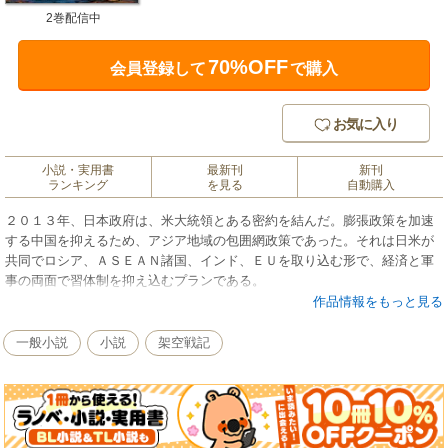
2巻配信中
70%OFF
会員登録して
で購入
お気に入り
小説・実用書
最新刊
新刊
ランキング
を見る
自動購入
２０１３年、日本政府は、米大統領とある密約を結んだ。膨張政策を加速
する中国を抑えるため、アジア地域の包囲網政策であった。それは日米が
共同でロシア、ＡＳＥＡＮ諸国、インド、ＥＵを取り込む形で、経済と軍
事の両面で習体制を抑え込むプランである。
作品情報をもっと見る
一般小説
小説
架空戦記