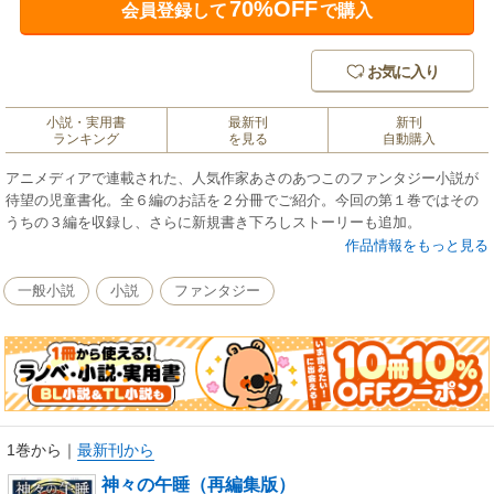
70%OFF
会員登録して
で購入
お気に入り
小説・実用書
最新刊
新刊
ランキング
を見る
自動購入
アニメディアで連載された、人気作家あさのあつこのファンタジー小説が
待望の児童書化。全６編のお話を２分冊でご紹介。今回の第１巻ではその
うちの３編を収録し、さらに新規書き下ろしストーリーも追加。
作品情報をもっと見る
一般小説
小説
ファンタジー
1巻から
｜
最新刊から
神々の午睡（再編集版）