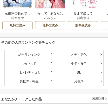
公爵家の長女でし
そして、あなたは
影まで愛して
鈴音さや
柏みなみ
影山優佳
た
私を捨てる
無料立読み
無料立読み
無料立読み
その他の人気ランキングをチェック！
総合ランキング
メディア化
少女・女性
少年・青年
TL・レディコミ
BL
異世界・転生
お色気
履歴削除
あなたがチェックした作品