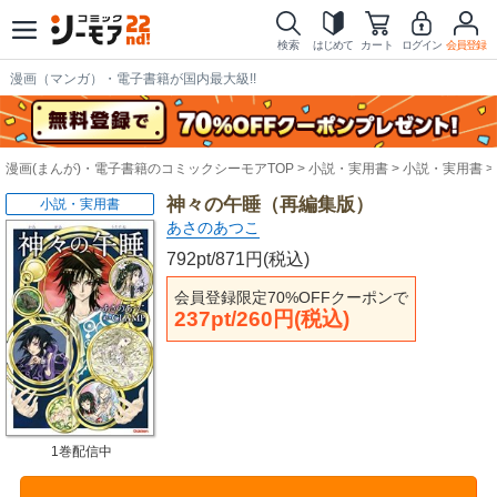
検索
はじめて
カート
ログイン
会員登録
漫画（マンガ）・電子書籍が国内最大級!!
漫画(まんが)・電子書籍のコミックシーモアTOP
小説・実用書
小説・実用書
神々の午睡（再編集版）
小説・実用書
あさのあつこ
792pt/871円(税込)
会員登録限定70%OFFクーポンで
237pt/260円(税込)
1巻配信中