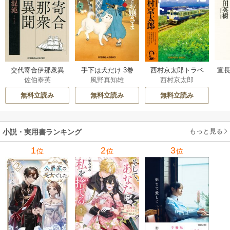
交代寄合伊那衆異
手下は犬だけ 3巻
西村京太郎トラベ
宣長
佐伯泰英
風野真知雄
西村京太郎
聞 15巻
ルミステリー・セ
レクション 2巻
無料立読み
無料立読み
無料立読み
もっと見る
小説・実用書ランキング
1
2
3
位
位
位