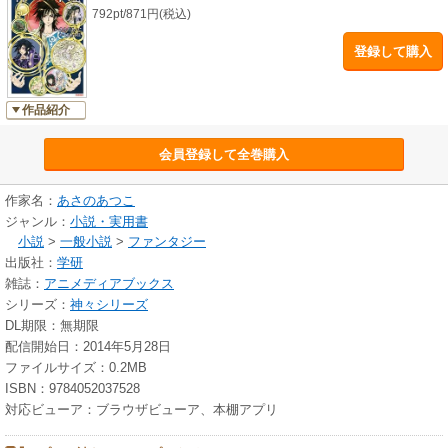
792pt/871円(税込)
登録して購入
作品紹介
会員登録して全巻購入
作家名：
あさのあつこ
ジャンル：
小説・実用書
小説
>
一般小説
>
ファンタジー
出版社：
学研
雑誌：
アニメディアブックス
シリーズ：
神々シリーズ
DL期限：無期限
配信開始日：2014年5月28日
ファイルサイズ：0.2MB
ISBN：9784052037528
対応ビューア：ブラウザビューア、本棚アプリ