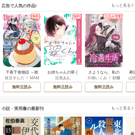
もっと見る
広告で人気の作品!
無料
無料
立読み増量
千夜千食物語 ～敗
お姉ちゃんの翠く
さようなら、私の
葬
枝豆ずんだ
/
MAM
目黒あむ
片桐いくみ
/
頼爾
山
国の姫ですが氷の
ん
冷遇生活 ～パーテ
AKOTO
/
鴉羽凛燈
皇子殿下がどうも
ィーで声をかけて
無料立読み
無料立読み
無料立読み
溺愛してくれてい
きたのがヤバい男
ます～
だった件
もっと見る
小説・実用書の最新刊