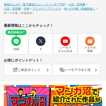
漫画(まんが)・電子書籍のコミックシーモアTOP
小説・実用書
小説・実用書
学研
アニメディアブックス
神々の午睡（再編集版）
神々の午睡（再編集版）
最新情報はここからチェック！
限定特典GET
シーモア
メルマガ
LINE
X
ちゃんねる
登録
お得にポイントゲット！
ご来店ポイント
シーモアでポイ活