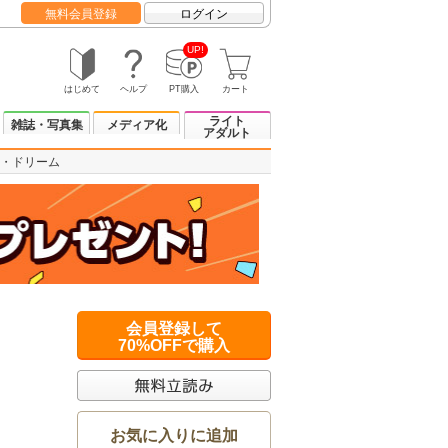
無料会員登録
ログイン
UP!
はじめて
ヘルプ
PT購入
カート
ライト
雑誌・写真集
メディア化
アダルト
・ドリーム
会員登録して
70%OFFで購入
お気に入りに追加