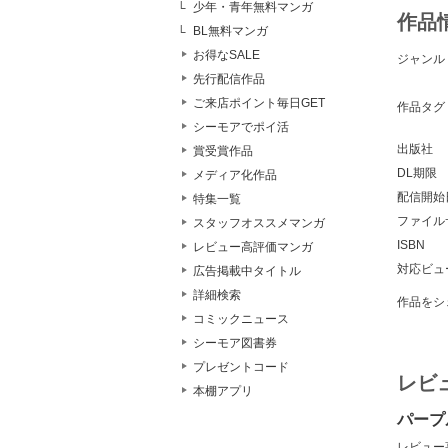
少年・青年無料マンガ
作品
BL無料マンガ
お得なSALE
ジャンル
先行配信作品
ご来店ポイント毎日GET
作品タグ
シーモアでポイ活
出版社
賞受賞作品
DL期限
メディア化作品
配信開始
特集一覧
ファイル
スタッフオススメマンガ
ISBN
レビュー高評価マンガ
対応ビュ
広告掲載中タイトル
詳細検索
作品をシ
コミックニュース
シーモア図書券
プレゼントコード
レビ
本棚アプリ
パープ
レビュー