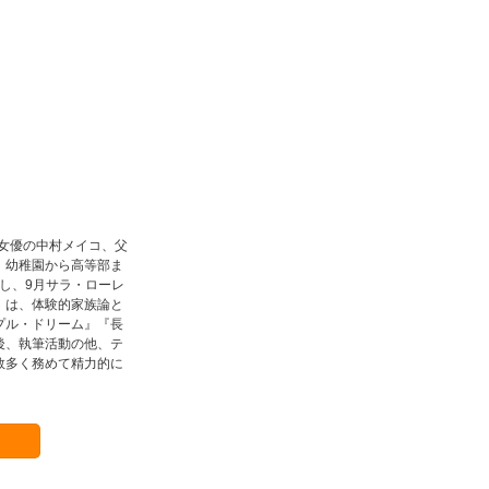
は女優の中村メイコ、父
、幼稚園から高等部ま
米し、9月サラ・ローレ
』は、体験的家族論と
プル・ドリーム』『長
後、執筆活動の他、テ
数多く務めて精力的に