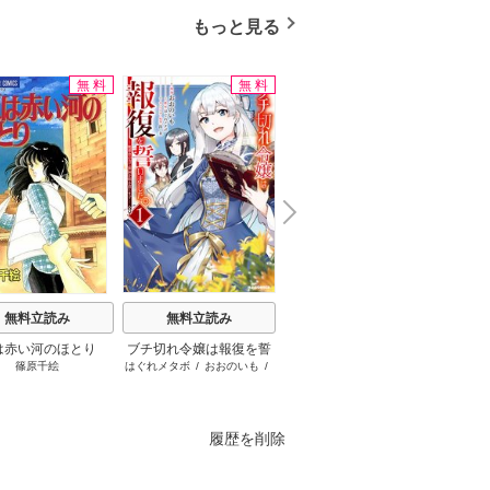
もっと見る
無料
無料
無料
N
x
e
t
無料立読み
無料立読み
無料立読み
は赤い河のほとり
ブチ切れ令嬢は報復を誓
隣の元カレくん
後宮茶
篠原千絵
はぐれメタボ
/
おおのいも
/
ago
唐澤
いました。
り
昌未
履歴を削除