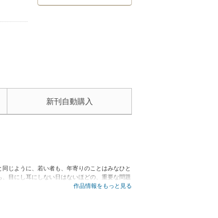
新刊自動購入
と同じように、若い者も、年寄りのことはみなひと
も、目にし耳にしない日はないほどの、重要な問題
避ける気持ちを持たなければいけないと思う。私に
作品情報をもっと見る
だけれど、ついつい私たちはそのことを忘れてしま