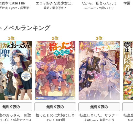
案本 Case File
エロゲ好きな美少女は、
だから、私言ったわよ
学園
不吃肉
/
yoco
/
呉聖華
鏡遊
/
瀬奈茅冬＊
みこみこ
/
匈歌ハトリ
pendium［分冊版］
エロゲみたいなこと全部
ね？ ～没落令嬢の案外楽
の恩
187巻
シてほしい【電子ＳＳ特
しい領地改革～ 4巻
妻に
典付き】 2巻
トノベルランキング
1位
2位
3位
s
無料立読み
無料立読み
無料立読み
舎のおっさん、剣聖
拾ったものは大切にしま
転生しました、サラナ・
転生
崎しげる
/
鍋島テツヒロ
ぽん
/
TAPI岡
まゆらん
/
匈歌ハトリ
ake
る ～ただの田舎の
しょう ～子狼に気に入ら
キンジェです。ごきげん
に溺
師範だったのに、大
れた男の転移物語～
よう。
た弟子たちが俺を放