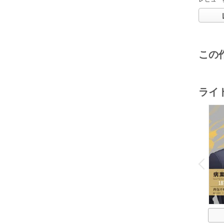
この
ライ
o
v
P
r
e
i
u