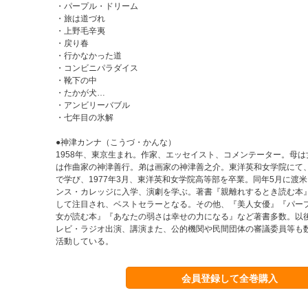
・パープル・ドリーム
・旅は道づれ
・上野毛辛夷
・戻り春
・行かなかった道
・コンビニパラダイス
・靴下の中
・たかが犬…
・アンビリーバブル
・七年目の氷解
●神津カンナ（こうづ・かんな）
1958年、東京生まれ。作家、エッセイスト、コメンテーター。母
は作曲家の神津善行。弟は画家の神津善之介。東洋英和女学院にて
で学び、1977年3月、東洋英和女学院高等部を卒業。同年5月に渡
ンス・カレッジに入学、演劇を学ぶ。著書『親離れするとき読む本
して注目され、ベストセラーとなる。その他、『美人女優』『パー
女が読む本』『あなたの弱さは幸せの力になる』など著書多数。以
レビ・ラジオ出演、講演また、公的機関や民間団体の審議委員等も
活動している。
会員登録して全巻購入