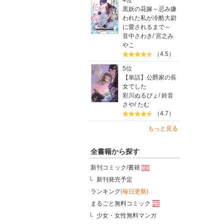
4位
黒妖の花嫁～忌み嫌
われた私が冷酷大尉
に愛されるまで～
音中さわき
/
宮之み
やこ
（4.5）
5位
【単話】公爵家の長
女でした
彩川ぬるぴょ
/
鈴音
さや
/
たむ
（4.7）
もっと見る
全書籍から探す
新刊コミック/書籍
新刊発売予定
ランキング
(毎日更新)
まるごと無料コミック
少女・女性無料マンガ