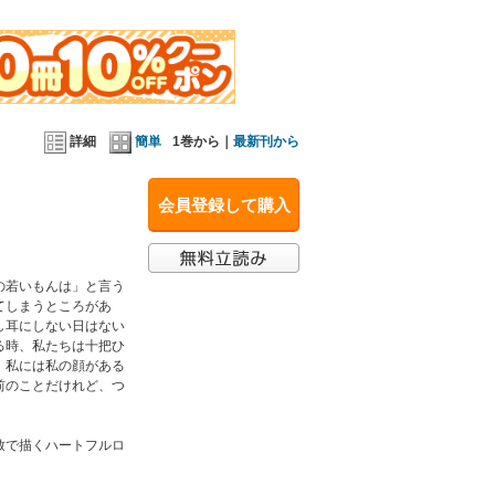
。表題作ほか10編の短編小説を収録。
詳細
簡単
1巻から｜
最新刊から
会員登録して購入
は作曲家の神津善行。弟は画家の神津善之介。東洋
の若いもんは」と言う
同年5月に渡米し、9月サラ・ローレンス・カレッジ
てしまうところがあ
ストセラーとなる。その他、『美人女優』『パープ
し耳にしない日はない
執筆活動の他、テレビ・ラジオ出演、講演また、公
る時、私たちは十把ひ
。私には私の顔がある
前のことだけれど、つ
致で描くハートフルロ