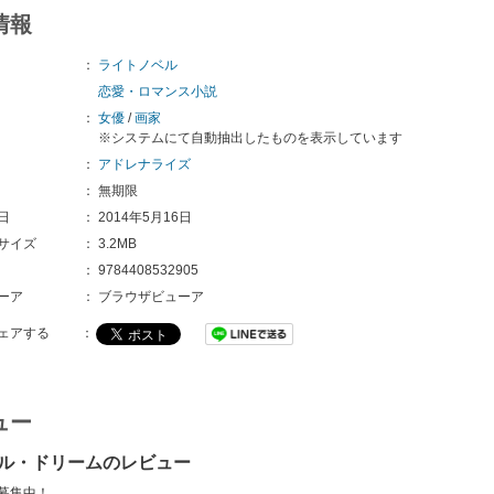
情報
：
ライトノベル
恋愛・ロマンス小説
：
女優
/
画家
※システムにて自動抽出したものを表示しています
：
アドレナライズ
：
無期限
日
：
2014年5月16日
サイズ
：
3.2MB
：
9784408532905 
ーア
：
ブラウザビューア
ェアする
：
ュー
ル・ドリームのレビュー
募集中！