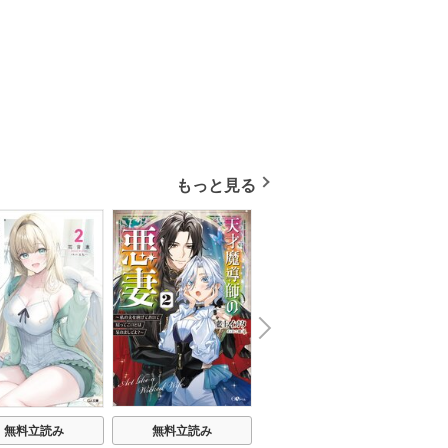
もっと見る
N
x
e
t
無料立読み
無料立読み
無料立読み