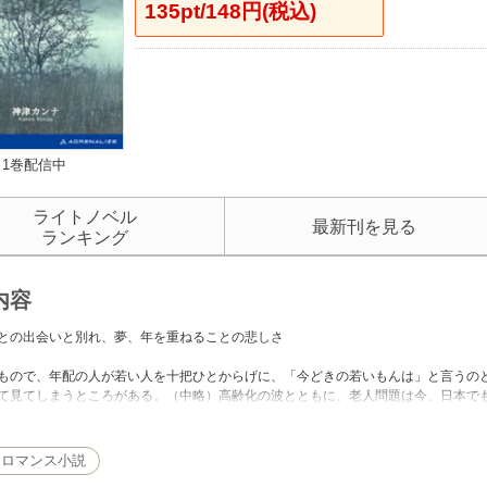
135pt/148円(税込)
1巻配信中
ライトノベル
最新刊を見る
ランキング
内容
との出会いと別れ、夢、年を重ねることの悲しさ
ので、年配の人が若い人を十把ひとからげに、「今どきの若いもんは」と言うの
て見てしまうところがある。（中略）高齢化の波とともに、老人問題は今、日本で
いる。けれども、そうした問題を論じる時、私たちは十把ひとからげをできるだけ
があるように、人にはみな、その人だけの大切な人生があるのだ。当たり前のこと
あとがき」より）
・ロマンス小説