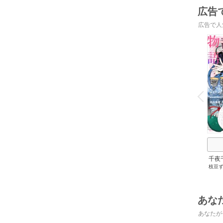
広告
広告で人
o
v
P
r
e
i
u
千夜
枝豆
です
うも
あな
あなたが