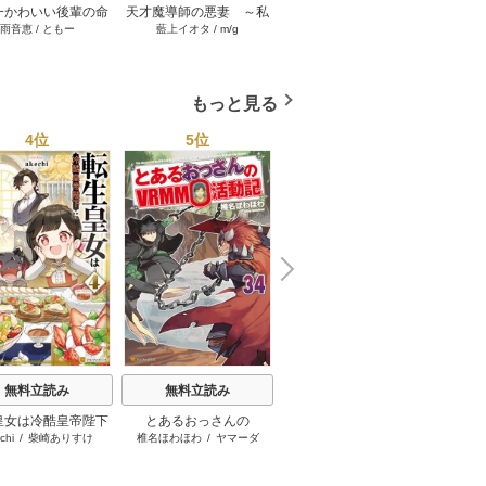
一かわいい後輩の命
天才魔導師の悪妻 ～私
不遇転生でも豪運スキル
「出来
雨音恵
/
ともー
藍上イオタ
/
m/g
小龍ろん
/
ゆーにっと
高
人になったら、通い
の夫を虐げておいて戻っ
で大逆転！ 1巻
と侮辱
なって関係を迫って
てこいとは呆れまして
くる。 2巻
よ？～ 2巻
もっと見る
4位
5位
6位
N
x
e
t
無料立読み
無料立読み
無料立読み
皇女は冷酷皇帝陛下
とあるおっさんの
悪役の王女に転生したけ
ふつつ
chi
/
柴崎ありすけ
椎名ほわほわ
/
ヤマーダ
早瀬黒絵
/
comet
中
愛されるが夢は冒険
VRMMO活動記
ど、隠しキャラが隠れて
者です！
ない。