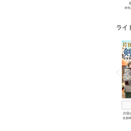
病
肉包
Com
ライ
o
v
P
r
e
i
u
片田
佐賀
にな
剣術
成し