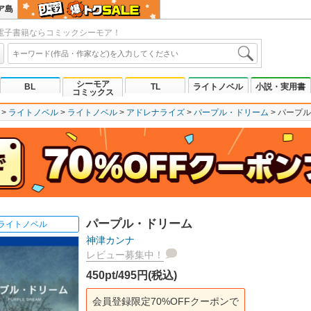
ア島
電子書籍ならコミックシーモア！
シーモア
BL
TL
ライトノベル
小説・実用書
コミックス
ライトノベル
ライトノベル
アドレナライズ
パープル・ドリーム
パープル
パープル・ドリーム
ライトノベル
神津カンナ
レビュー募集中！
450pt/495円(税込)
会員登録限定70%OFFクーポンで