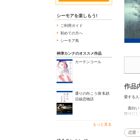
シーモアを楽しもう!
ご利用ガイド
初めての方へ
シーモア島
神津カンナのオススメ作品
カーテンコール
作品
通りの向こう側 私鉄
愛する人
沿線恋物語
面白いも
括りにし
になって
もっと見る
は私の顔
う。（「
恋愛