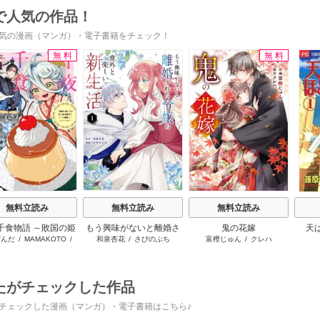
ってくれない件～
で人気の作品！
気の漫画（マンガ）・電子書籍をチェック！
無料
無料
s
無料立読み
無料立読み
無料立読み
千食物語 ～敗国の姫
もう興味がないと離婚さ
鬼の花嫁
天
ずんだ
/
MAMAKOTO
/
和泉杏花
/
さびのぶち
富樫じゅん
/
クレハ
が氷の皇子殿下がど
れた令嬢の意外と楽しい
鴉羽凛燈
溺愛してくれていま
新生活
す～
たがチェックした作品
チェックした漫画（マンガ）・電子書籍はこちら♪