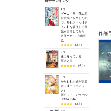
総合ランキング
本書は、
1位
・パープ
ゲーム中盤で死ぬ悪
・旅は道
役貴族に転生したの
・上野毛
で、外れスキル【テ
・戻り春
イム】を駆使して最
・行かな
強を目指してみた
作品
・コンビ
八又ナガト
/
月山可
・靴下の
也
・たかが
（3.8）
・アンビ
・七年目
2位
妹は知っている
●神津カ
雁木万里
1958
（4.5）
英和女学
に入学、
3位
ル・ドリ
かたわれ令嬢が男装
的機関や
する理由（コミッ
ク）
雨宮 レイ．
/
MONA
/
SORAJIMA
（3.8）