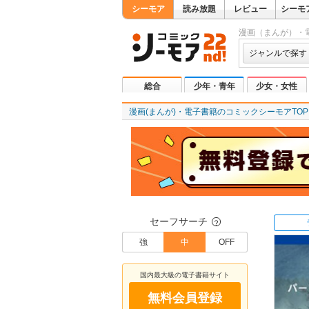
シーモア
読み放題
レビュー
シーモ
漫画（まんが）・
ジャンルで探す
総合
少年・青年
少女・女性
漫画(まんが)・電子書籍のコミックシーモアTOP
セーフサーチ
？
強
中
OFF
国内最大級の電子書籍サイト
無料会員登録