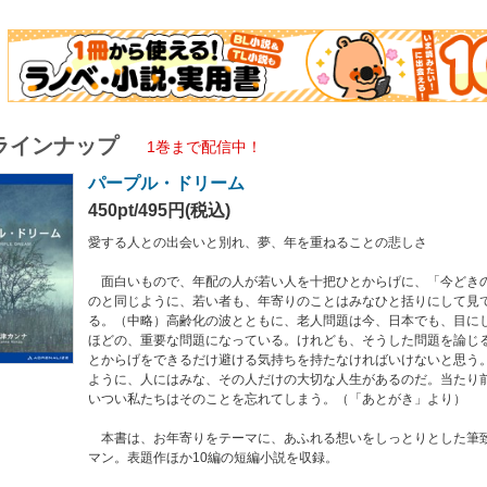
お年寄りをテーマに、あふれる想いをしっとりとした筆致で描くハートフルロマン
ル・ドリーム
づれ
辛夷
かった道
ラインナップ
ニパラダイス
1巻まで配信中！
中
パープル・ドリーム
犬…
リーバブル
450pt/495円(税込)
の氷解
愛する人との出会いと別れ、夢、年を重ねることの悲しさ
ンナ（こうづ・かんな）
年、東京生まれ。作家、エッセイスト、コメンテーター。母は女優の中村メイコ、父
面白いもので、年配の人が若い人を十把ひとからげに、「今どき
院にて、幼稚園から高等部まで学び、1977年3月、東洋英和女学院高等部を卒業。
のと同じように、若い者も、年寄りのことはみなひと括りにして見
演劇を学ぶ。著書『親離れするとき読む本』は、体験的家族論として注目され、ベ
る。（中略）高齢化の波とともに、老人問題は今、日本でも、目に
ーム』『長女が読む本』『あなたの弱さは幸せの力になる』など著書多数。以後、
ほどの、重要な問題になっている。けれども、そうした問題を論じ
民間団体の審議委員等も数多く務めて精力的に活動している。
とからげをできるだけ避ける気持ちを持たなければいけないと思う
ように、人にはみな、その人だけの大切な人生があるのだ。当たり
いつい私たちはそのことを忘れてしまう。（「あとがき」より）
本書は、お年寄りをテーマに、あふれる想いをしっとりとした筆
マン。表題作ほか10編の短編小説を収録。