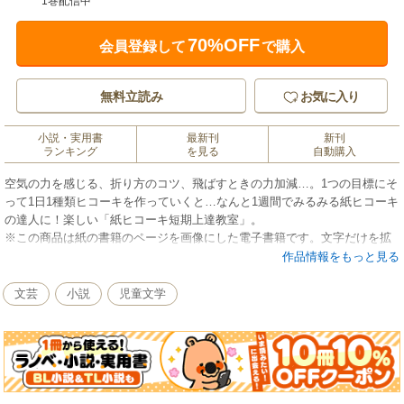
1巻配信中
70%OFF
会員登録して
で購入
無料立読み
お気に入り
小説・実用書
最新刊
新刊
ランキング
を見る
自動購入
空気の力を感じる、折り方のコツ、飛ばすときの力加減…。1つの目標にそ
って1日1種類ヒコーキを作っていくと…なんと1週間でみるみる紙ヒコーキ
の達人に！楽しい「紙ヒコーキ短期上達教室」。
※この商品は紙の書籍のページを画像にした電子書籍です。文字だけを拡
大することはできませんので、予めご了承ください。試し読みファイルに
作品情報をもっと見る
より、ご購入前にお手持ちの端末での表示をご確認ください。
文芸
小説
児童文学