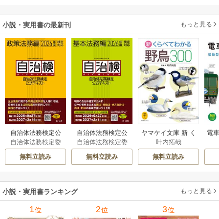
もっと見る
小説・実用書の最新刊
自治体法務検定公
自治体法務検定公
ヤマケイ文庫 新 く
電車
自治体法務検定委
自治体法務検定委
叶内拓哉
式テキスト 政策
式テキスト 基本
らべてわかる野鳥3
型
員会
員会
法務編 ２０２６
法務編 ２０２６
00 1巻
無料立読み
無料立読み
無料立読み
年度検定対応 1巻
年度検定対応 1巻
もっと見る
小説・実用書ランキング
1
2
3
位
位
位