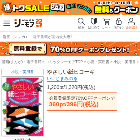
検索
はじめて
カート
ログイン
会員登録
漫画（マンガ）・電子書籍が国内最大級!!
漫画(まんが)・電子書籍のコミックシーモアTOP
小説・実用書
小説・実用書
やさしい紙ヒコーキ
小説・実用書
いいじまみのる
1,200pt/1,320円(税込)
会員登録限定70%OFFクーポンで
360pt/396円(税込)