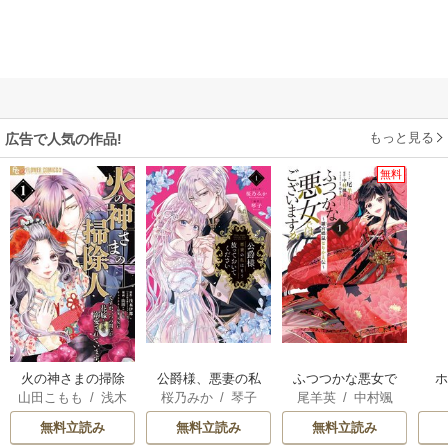
もっと見る
広告で人気の作品!
無料
火の神さまの掃除
公爵様、悪妻の私
ふつつかな悪女で
山田こもも
/
浅木
桜乃みか
/
琴子
尾羊英
/
中村颯
人ですが、いつの
はもう放っておい
はございますが ～
伊都
/
SNC
希
/
ゆき哉
間にか花嫁として
てください
雛宮蝶鼠とりかえ
無料立読み
無料立読み
無料立読み
溺愛されています
伝～