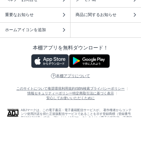
重要なお知らせ
商品に関するお知らせ
ホームアイコンを追加
本棚アプリを無料ダウンロード！
本棚アプリについて
このサイトについて
推奨環境
利用規約
ISBN検索
プライバシーポリシー
情報セキュリティーポリシー
特定商取引法に基づく表示
安心してお使いいただくために
ABJマークは、この電子書店・電子書籍配信サービスが、 著作権者からコンテ
ンツ使用許諾を得た正規版配信サービスであることを示す登録商標（登録番号
第6091713号）です。 詳しくは［ABJマーク］または［電子出版制作・流通協
議会］で検索してください。
(C)NTTソルマーレ