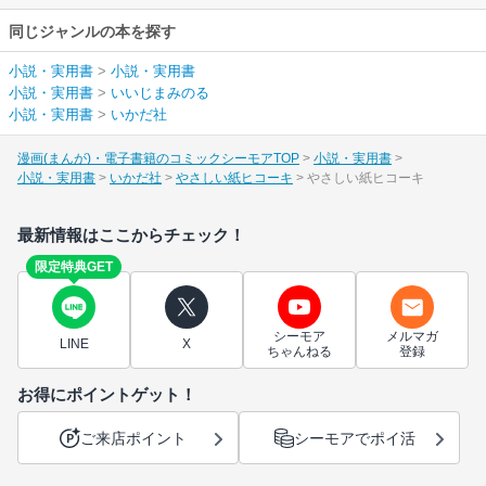
同じジャンルの本を探す
小説・実用書
>
小説・実用書
小説・実用書
>
いいじまみのる
小説・実用書
>
いかだ社
漫画(まんが)・電子書籍のコミックシーモアTOP
小説・実用書
小説・実用書
いかだ社
やさしい紙ヒコーキ
やさしい紙ヒコーキ
最新情報はここからチェック！
限定特典GET
シーモア
メルマガ
LINE
X
ちゃんねる
登録
お得にポイントゲット！
ご来店ポイント
シーモアでポイ活