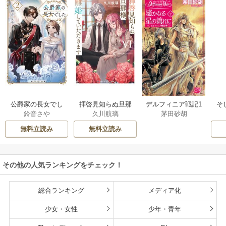
公爵家の長女でし
拝啓見知らぬ旦那
そ
デルフィニア戦記1
鈴音さや
久川航璃
茅田砂胡
た
様、離婚していた
だきます
無料立読み
無料立読み
その他の人気ランキングをチェック！
総合ランキング
メディア化
少女・女性
少年・青年