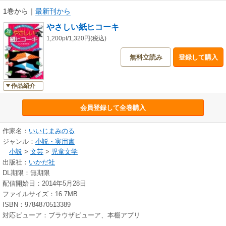
1巻から
｜
最新刊から
やさしい紙ヒコーキ
1,200pt/1,320円(税込)
無料立読み
登録して購入
作品紹介
会員登録して全巻購入
作家名：
いいじまみのる
ジャンル：
小説・実用書
小説
>
文芸
>
児童文学
出版社：
いかだ社
DL期限：無期限
配信開始日：2014年5月28日
ファイルサイズ：16.7MB
ISBN：9784870513389
対応ビューア：ブラウザビューア、本棚アプリ