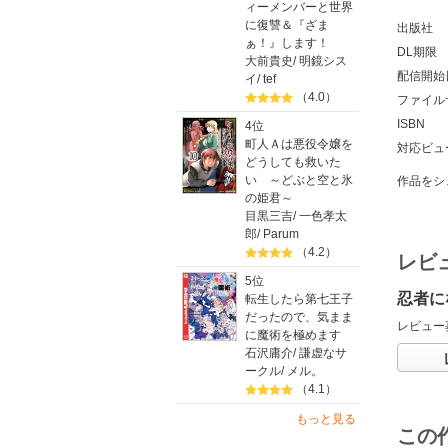
ィーメンバーと世界
に復讐＆『ざま
出版社
ぁ！』します！
DL期限
大前貴史
/
明鏡シス
配信開始
イ
/
tef
（4.0）
ファイル
ISBN
4位
町人Ａは悪役令嬢を
対応ビュ
どうしても救いた
い ～どぶと空と氷
作品をシ
の姫君～
目黒三吉
/
一色孝太
郎
/
Parum
（4.2）
レビ
5位
忍者に
転生したら第七王子
だったので、気まま
レビュー
に魔術を極めます
石沢庸介
/
謙虚なサ
ークル
/
メル。
（4.1）
もっと見る
この