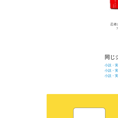
忍者
さあ
同じ
小説・
小説・
小説・