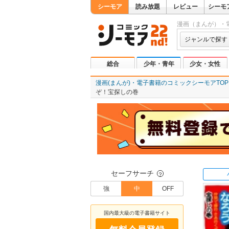
シーモア
読み放題
レビュー
シーモ
漫画（まんが）・
ジャンルで探す
総合
少年・青年
少女・女性
漫画(まんが)・電子書籍のコミックシーモアTOP
ぞ！宝探しの巻
セーフサーチ
？
強
中
OFF
国内最大級の電子書籍サイト