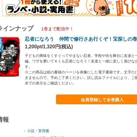
ラインナップ
1巻まで配信中！
忍者になろう 仲間で修行さあ行くぞ！宝探しの
1,200pt/1,320円(税込)
子どもの興味をくすぐってやまない忍者。学校や街を舞台に友達と
編。ワザを磨いてキミも忍者になろう！友達と一緒に楽しく遊びな
す。
※この商品は紙の書籍のページを画像にした電子書籍です。文字だ
きませんので、予めご了承ください。試し読みファイルにより、ご
末での表示をご確認ください。
会員登録して全巻購入
情報
：
小説・実用書