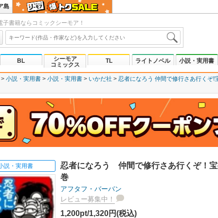
ア島
電子書籍ならコミックシーモア！
シーモア
BL
TL
ライトノベル
小説・実用書
コミックス
小説・実用書
小説・実用書
いかだ社
忍者になろう 仲間で修行さあ行くぞ!
忍者になろう 仲間で修行さあ行くぞ！宝
小説・実用書
巻
アフタフ・バーバン
レビュー募集中！
1,200pt/1,320円(税込)