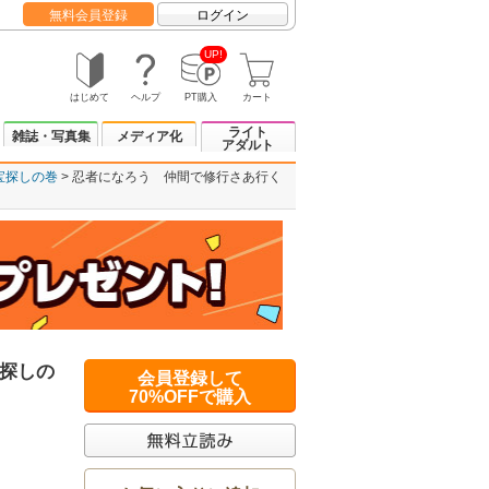
無料会員登録
ログイン
UP!
はじめて
ヘルプ
PT購入
カート
ライト
雑誌・写真集
メディア化
アダルト
宝探しの巻
忍者になろう 仲間で修行さあ行く
探しの
会員登録して
70%OFFで購入