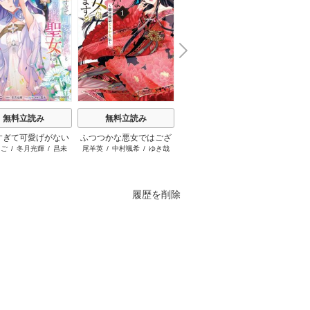
N
x
e
t
無料立読み
無料立読み
無料立読み
すぎて可愛げがない
ふつつかな悪女ではござ
ループ7回目の悪役令嬢
ブチ切
まご
/
冬月光輝
/
昌未
尾羊英
/
中村颯希
/
ゆき哉
木乃ひのき
/
雨川透子
/
八美
はぐれ
約破棄された聖女は
いますが ～雛宮蝶鼠とり
は、元敵国で自由気まま
☆わん
隣国に売られる
かえ伝～
な花嫁生活を満喫する
履歴を削除