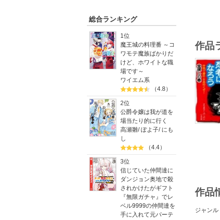
総合ランキング
1位
作品
魔王城の料理番 ～コ
ワモテ魔族ばかりだ
けど、ホワイトな職
場です～
ワイエム系
（4.8）
2位
公爵令嬢は我が道を
場当たり的に行く
高瀬雛
/
ぽよ子
/
にも
し
（4.4）
3位
信じていた仲間達に
ダンジョン奥地で殺
されかけたがギフト
作品
『無限ガチャ』でレ
ベル9999の仲間達を
ジャンル
手に入れて元パーテ