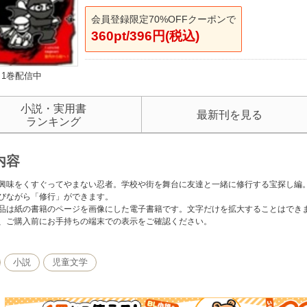
会員登録限定70%OFFクーポンで
360pt/396円(税込)
1巻配信中
小説・実用書
最新刊を見る
ランキング
内容
興味をくすぐってやまない忍者。学校や街を舞台に友達と一緒に修行する宝探し編
びながら「修行」ができます。
品は紙の書籍のページを画像にした電子書籍です。文字だけを拡大することはでき
、ご購入前にお手持ちの端末での表示をご確認ください。
小説
児童文学