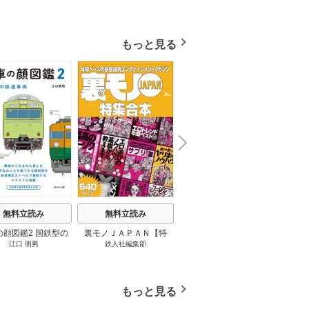
もっと見る
N
x
e
t
無料立読み
無料立読み
無料立読み
の顔図鑑2 国鉄型の
裏モノＪＡＰＡＮ【特
パナソニック コネクト
日本の
江口 明男
鉄人社編集部
上阪徹
鉄道車両 1巻
集】★超ボリューム版６
大企業をいかに変えるか
20
４０ページ★１２冊★全
1巻
国４７都道府県を代表す
る最高のフーゾク★エロ
もっと見る
トレンド年間ベスト★お
っさん５０人の体験から