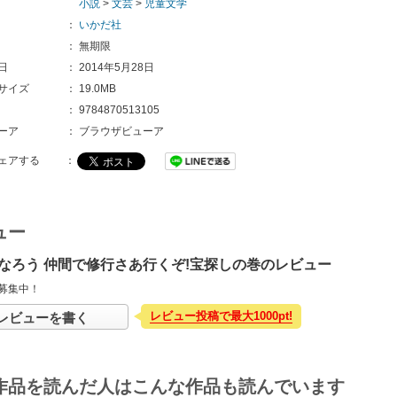
小説
>
文芸
>
児童文学
：
いかだ社
：
無期限
日
：
2014年5月28日
サイズ
：
19.0MB
：
9784870513105
ーア
：
ブラウザビューア
ェアする
：
ュー
なろう 仲間で修行さあ行くぞ!宝探しの巻のレビュー
募集中！
レビュー投稿で最大1000pt!
レビューを書く
作品を読んだ人はこんな作品も読んでいます