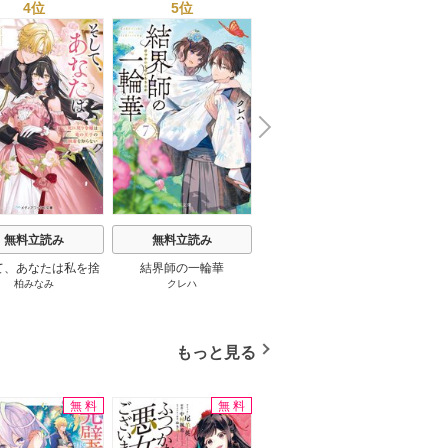
4位
5位
6位
学ぶ★夢のようなエロい
楽園３０ 1巻
N
x
e
t
無料立読み
無料立読み
無料立読み
て、あなたは私を捨
結界師の一輪華
わたしの幸せな結婚
恋とは
柏みなみ
クレハ
顎木あくみ
/
月岡月穂
てる
もっと見る
無料
無料
無料