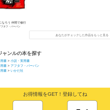
になろう 仲間で修行
アフタフ・バーバン
行くぞ!宝探しの巻
あなたがチェックした作品をもっと見る
ジャンルの本を探す
実用書
>
小説・実用書
実用書
>
アフタフ・バーバン
実用書
>
いかだ社
お得情報をGET！登録してね