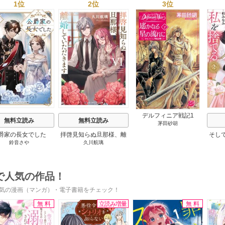
1位
2位
3位
s
デルフィニア戦記1
無料立読み
無料立読み
茅田砂胡
爵家の長女でした
拝啓見知らぬ旦那様、離
そし
鈴音さや
久川航璃
婚していただきます
で人気の作品！
気の漫画（マンガ）・電子書籍をチェック！
無料
立読み増量
無料