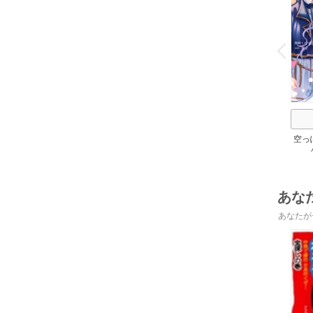
o
v
P
r
e
i
u
空っ
れた
帝陛
あな
あなたが