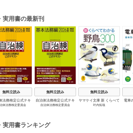
・実用書の最新刊
s
無料立読み
無料立読み
無料立読み
体法務検定公式テキ
自治体法務検定公式テキ
ヤマケイ文庫 新 くらべて
電車
治体法務検定委員会
自治体法務検定委員会
叶内拓哉
 政策法務編 ２０
スト 基本法務編 ２０
わかる野鳥300 1巻
６年度検定対応 1巻
２６年度検定対応 1巻
・実用書ランキング