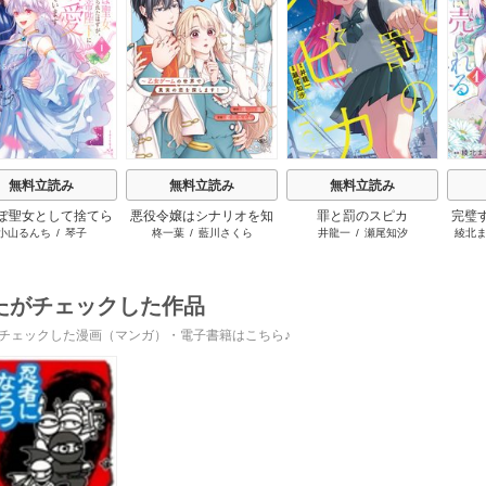
s
無料立読み
無料立読み
無料立読み
ぽ聖女として捨てら
悪役令嬢はシナリオを知
罪と罰のスピカ
完璧
小山るんち
/
琴子
柊一葉
/
藍川さくら
井龍一
/
瀬尾知汐
綾北
はずが、嫁ぎ先の皇
らない ～乙女ゲームの世
と婚
下に溺愛されていま
界で真実の恋を探しま
す
す！～
たがチェックした作品
チェックした漫画（マンガ）・電子書籍はこちら♪