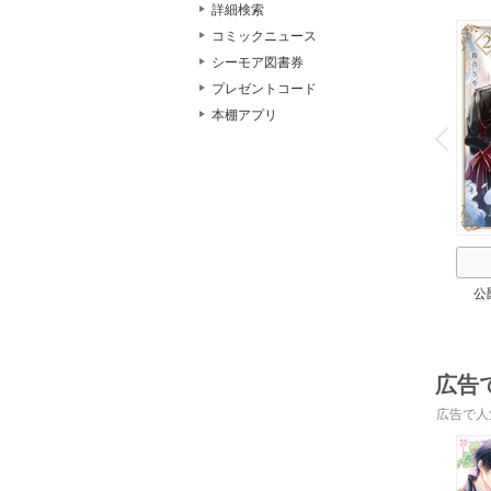
詳細検索
コミックニュース
シーモア図書券
プレゼントコード
o
本棚アプリ
v
P
r
e
i
u
公
広告
広告で人