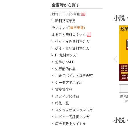
全書籍から探す
新刊コミック/書籍
小説
新刊発売予定
ランキング
(毎日更新)
まるごと無料コミック
少女・女性無料マンガ
少年・青年無料マンガ
o
v
BL無料マンガ
P
r
e
i
u
お得なSALE
先行配信作品
ご来店ポイント毎日GET
シーモアでポイ活
賞受賞作品
メディア化作品
自治
自
スト
特集一覧
２
スタッフオススメマンガ
レビュー高評価マンガ
小説
広告掲載中タイトル