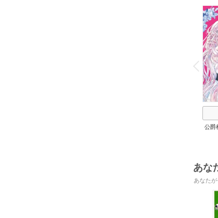
o
v
P
r
e
i
u
公爵
放
あな
あなたが