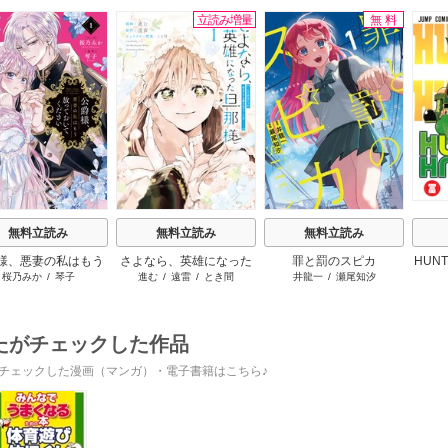
立読み増量
無料
s
無料立読み
無料立読み
無料立読み
様、悪妻の私はもう
さよなら、英雄になった
罪と罰のスピカ
HUNT
桜乃みか
/
琴子
進む
/
遠雷
/
とき間
井龍一
/
瀬尾知汐
っておいてください
旦那様 ～ただ祈るだけ
の役立たずな妻のはずで
したが……～
たがチェックした作品
チェックした漫画（マンガ）・電子書籍はこちら♪