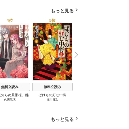
もっと見る
4位
5位
6位
N
x
e
t
無料立読み
無料立読み
無料立読み
見知らぬ旦那様、離
ばけもの好む中将
影まで愛して
結
久川航璃
瀬川貴次
影山優佳
していただきます
もっと見る