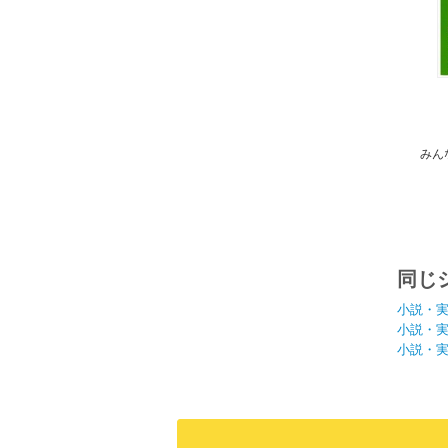
みん
めの
同じ
小説・
小説・
小説・