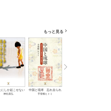
もっと見る
N
x
e
t
たにしか起こせない
中国と琉球 忘れ去られ
ささやかな、あるいは取
ゲー
神社昌弘
手登根ヒトミ
八木詠美
奇跡 1巻
た冊封史―魂の進化― 1
り返しがつかないもの 1
――ｅ
巻
巻
教育