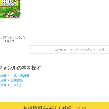
なで｢うまくなる｣た
黒井信隆
本体育遊び体ほぐし
スぺシャルBOOK
あなたがチェックした作品をもっと見る
ジャンルの本を探す
実用書
>
小説・実用書
実用書
>
黒井信隆
実用書
>
いかだ社
お得情報をGET！登録してね