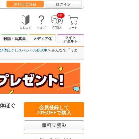
無料会員登録
ログイン
UP!
はじめて
ヘルプ
PT購入
カート
ライト
雑誌・写真集
メディア化
アダルト
び体ほぐしスぺシャルBOOK
みんなで「うま
体ほぐ
会員登録して
70%OFFで購入