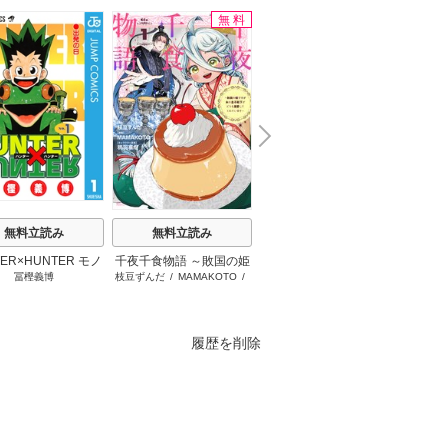
無料
無料
N
x
e
t
無料立読み
無料立読み
無料立読み
ER×HUNTER モノ
千夜千食物語 ～敗国の姫
十字架のろくにん
みい
冨樫義博
枝豆ずんだ
/
MAMAKOTO
/
中武士竜
クロ版
ですが氷の皇子殿下がど
鴉羽凛燈
うも溺愛してくれていま
す～
履歴を削除