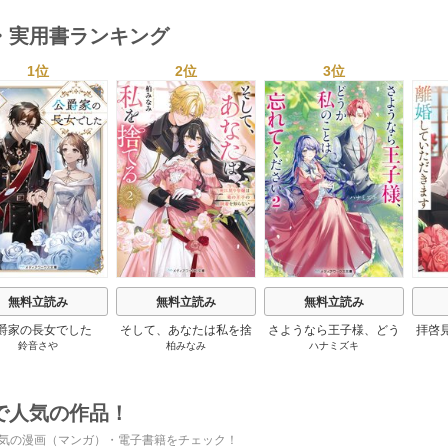
・実用書ランキング
1位
2位
3位
s
無料立読み
無料立読み
無料立読み
爵家の長女でした
そして、あなたは私を捨
さようなら王子様、どう
拝啓
鈴音さや
柏みなみ
ハナミズキ
てる
か私のことは忘れてくだ
婚
さい
で人気の作品！
気の漫画（マンガ）・電子書籍をチェック！