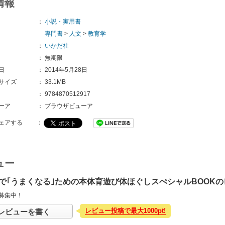
情報
：
小説・実用書
専門書
>
人文
>
教育学
：
いかだ社
：
無期限
日
：
2014年5月28日
サイズ
：
33.1MB
：
9784870512917
ーア
：
ブラウザビューア
ェアする
：
ュー
で｢うまくなる｣ための本体育遊び体ほぐしスぺシャルBOOK
募集中！
レビュー投稿で最大1000pt!
レビューを書く