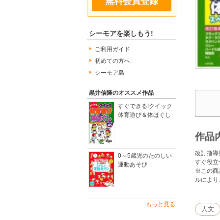
無料会員登録
シーモアを楽しもう!
ご利用ガイド
初めての方へ
シーモア島
黒井信隆のオススメ作品
すぐできる!クイック
体育遊び＆体ほぐし
作品
改訂指導
0～5歳児のたのしい
すぐ役立
運動あそび
※この商
ルにより
もっと見る
人文