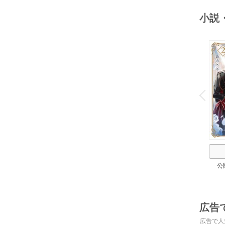
小説
o
v
P
r
e
i
u
公
広告
広告で人