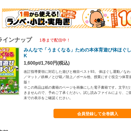
ラインナップ
1巻まで配信中！
みんなで「うまくなる」ための本体育遊び体ほぐし
K
1,600pt/1,760円(税込)
改訂指導要領に対応した遊びと種目ベスト93。 体ほぐし運動／な
／マット／鉄棒／とび箱／陸上／ボール他、授業にすぐ役立つ体育
版！
※この商品は紙の書籍のページを画像にした電子書籍です。文字だ
きませんので、予めご了承ください。試し読みファイルにより、ご
末での表示をご確認ください。
会員登録して全巻購入