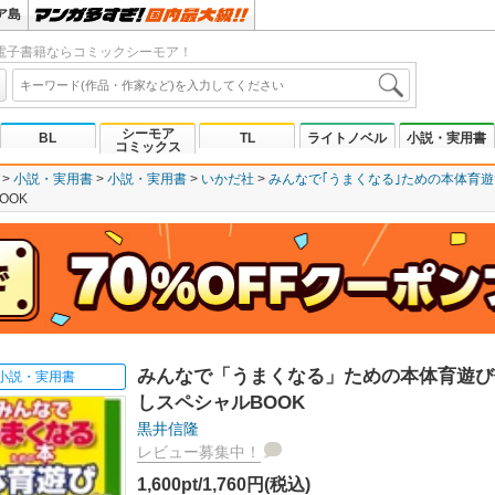
ア島
電子書籍ならコミックシーモア！
シーモア
BL
TL
ライトノベル
小説・実用書
コミックス
小説・実用書
小説・実用書
いかだ社
みんなで｢うまくなる｣ための本体育遊
OOK
みんなで「うまくなる」ための本体育遊び
小説・実用書
しスペシャルBOOK
黒井信隆
レビュー募集中！
1,600pt/1,760円(税込)