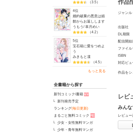
作品
（3.5）
4位
ジャンル
婚約破棄の悪意は娼
館からお返しします
うもう
/
皐月めい
出版社
（4.2）
DL期限
5位
配信開始
宝石箱に愛をつめよ
ファイル
う
ISBN
みきもと凜
（4.5）
対応ビュ
もっと見る
作品をシ
全書籍から探す
新刊コミック/書籍
レビ
新刊発売予定
みんな
ランキング
(毎日更新)
レビュー
まるごと無料コミック
少女・女性無料マンガ
少年・青年無料マンガ