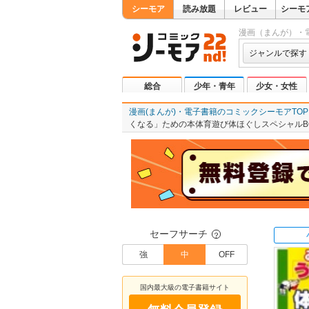
シーモア
読み放題
レビュー
シーモ
漫画（まんが）・
ジャンルで探す
総合
少年・青年
少女・女性
漫画(まんが)・電子書籍のコミックシーモアTOP
くなる」ための本体育遊び体ほぐしスペシャルB
セーフサーチ
？
強
中
OFF
国内最大級の電子書籍サイト