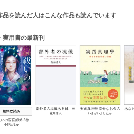
作品を読んだ人はこんな作品も読んでいます
・実用書の最新刊
s
部外者の流儀ある日、三
実践真理學 幸せなお金の
あな
無料立読み
花畑秀人
いさがいよしたか
木たかしの5000曲を託さ
使い方編 1巻
れたぼくは、いかにして
祓いの宦官師弟 2巻
その価値を最大化したか
小野はるか
1巻