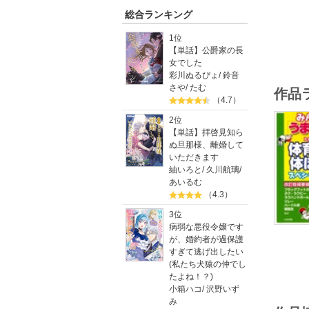
総合ランキング
1位
【単話】公爵家の長
女でした
彩川ぬるぴょ
/
鈴音
さや
/
たむ
作品
（4.7）
2位
【単話】拝啓見知ら
ぬ旦那様、離婚して
いただきます
紬いろと
/
久川航璃
/
あいるむ
（4.3）
3位
病弱な悪役令嬢です
が、婚約者が過保護
すぎて逃げ出したい
(私たち犬猿の仲でし
たよね！？)
小箱ハコ
/
沢野いず
み