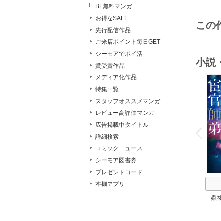
BL無料マンガ
お得なSALE
この
先行配信作品
ご来店ポイント毎日GET
シーモアでポイ活
小説
賞受賞作品
メディア化作品
特集一覧
スタッフオススメマンガ
レビュー高評価マンガ
o
広告掲載中タイトル
v
P
r
e
i
u
詳細検索
コミックニュース
シーモア図書券
プレゼントコード
本棚アプリ
蟲