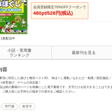
会員登録限定70%OFFクーポンで
480pt/528円(税込)
1巻配信中
小説・実用書
最新刊を見る
ランキング
内容
要領に対応した遊びと種目ベスト93。 体ほぐし運動／なわとび・相撲／固定施設
つ体育遊び・ゲームの決定版！
品は紙の書籍のページを画像にした電子書籍です。文字だけを拡大することはでき
、ご購入前にお手持ちの端末での表示をご確認ください。
専門書
教育学