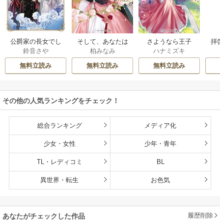
公爵家の長女でし
そして、あなたは
さようなら王子
拝
鈴音さや
柏みなみ
ハナミズキ
た
私を捨てる
様、どうか私のこ
様
とは忘れてくださ
無料立読み
無料立読み
無料立読み
い
その他の人気ランキングをチェック！
総合ランキング
メディア化
少女・女性
少年・青年
TL・レディコミ
BL
異世界・転生
お色気
履歴削除
あなたがチェックした作品