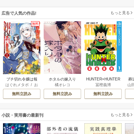
もっと見る
広告で人気の作品!
無料
ブチ切れ令嬢は報
ホタルの嫁入り
HUNTER×HUNTER
葬
はぐれメタボ
/
お
橘オレコ
冨樫義博
山
復を誓いました。
モノクロ版
おのいも
/
昌未
無料立読み
無料立読み
無料立読み
もっと見る
小説・実用書の最新刊