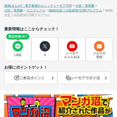
漫画(まんが)・電子書籍のコミックシーモアTOP
小説・実用書
小説・実用書
ワニブックス
Matty式足ツボ症状別7日間プログラム
Matty
式足ツボ症状別7日間プログラム
最新情報はここからチェック！
限定特典GET
シーモア
メルマガ
LINE
X
ちゃんねる
登録
お得にポイントゲット！
ご来店ポイント
シーモアでポイ活