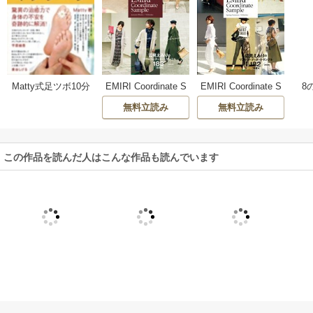
Matty式足ツボ10分
EMIRI Coordinate S
EMIRI Coordinate S
8
解毒マッサージ
ample - Autumn-Wi
ample - Spring-Sum
無料立読み
無料立読み
nter／183styles -
mer／182styles -
この作品を読んだ人はこんな作品も読んでいます