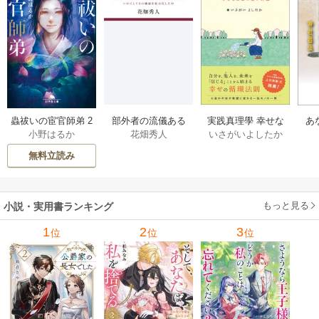
部外者の流儀ある
実践真理學 幸せな
蟲祓いの宦官師弟 2
あ
花畑秀人
いさがいよしたか
小野はるか
日、三木たかしの5
お金の使い方編 1巻
巻
せ
000曲を託されたぼ
無料立読み
くは、いかにして
その価値を最大化
したか 1巻
もっと見る
小説・実用書ランキング
1
2
3
位
位
位