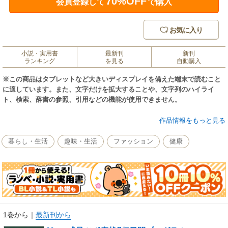
70%OFF
会員登録して
で購入
お気に入り
小説・実用書
最新刊
新刊
ランキング
を見る
自動購入
※この商品はタブレットなど大きいディスプレイを備えた端末で読むこと
に適しています。また、文字だけを拡大することや、文字列のハイライ
ト、検索、辞書の参照、引用などの機能が使用できません。
『Matty式足ツボ10分解毒マッサージ』の著者が贈るパワーアップした第2
作品情報をもっと見る
弾！ カラダの弱点を一週間で改善する全10コースの症状別集中プログラム
は 1日10分、7日間続けることで効果がでます。 プログラムは「基礎代謝
暮らし・生活
趣味・生活
ファッション
健康
向上」から「ダイエット」「デトックス」 「生活習慣病対策」など様々な
症状に対応。無理なく簡単に出来るプログラムをお試し下さい！
1巻から
｜
最新刊から