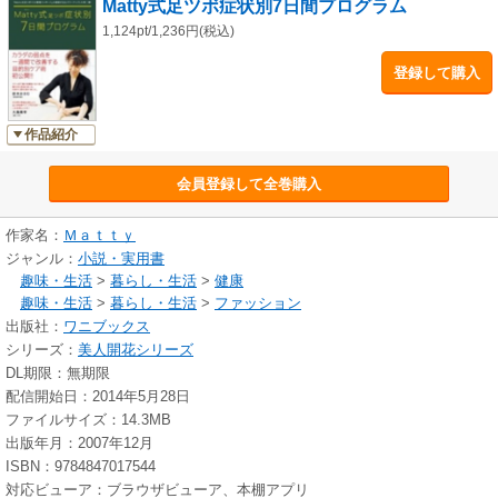
Matty式足ツボ症状別7日間プログラム
1,124pt/1,236円(税込)
登録して購入
作品紹介
会員登録して全巻購入
作家名：
Ｍａｔｔｙ
ジャンル：
小説・実用書
趣味・生活
>
暮らし・生活
>
健康
趣味・生活
>
暮らし・生活
>
ファッション
出版社：
ワニブックス
シリーズ：
美人開花シリーズ
DL期限：無期限
配信開始日：2014年5月28日
ファイルサイズ：14.3MB
出版年月：2007年12月
ISBN：9784847017544
対応ビューア：ブラウザビューア、本棚アプリ