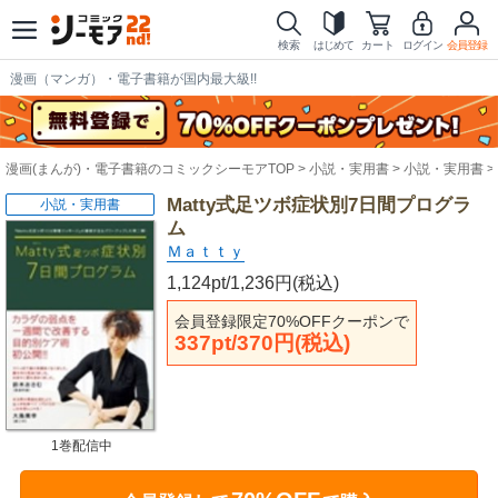
検索
はじめて
カート
ログイン
会員登録
漫画（マンガ）・電子書籍が国内最大級!!
漫画(まんが)・電子書籍のコミックシーモアTOP
小説・実用書
小説・実用書
Matty式足ツボ症状別7日間プログラ
小説・実用書
ム
Ｍａｔｔｙ
1,124pt/1,236円(税込)
会員登録限定70%OFFクーポンで
337pt/370円(税込)
1巻配信中