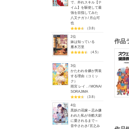
で、外れスキル【テ
イム】を駆使して最
強を目指してみた
八又ナガト
/
月山可
也
（3.8）
2位
作品
妹は知っている
雁木万里
（4.5）
3位
かたわれ令嬢が男装
する理由（コミッ
ク）
雨宮 レイ．
/
MONA
/
SORAJIMA
（3.8）
4位
黒妖の花嫁～忌み嫌
われた私が冷酷大尉
に愛されるまで～
音中さわき
/
宮之み
作品