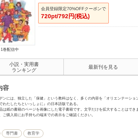
会員登録限定70%OFFクーポンで
720pt/792円(税込)
1巻配信中
小説・実用書
最新刊を見る
ランキング
内容
デンには、独立した「保健」という教科はなく、多くの内容を「オリエンテーショ
でわたしたちといっしょに』の日本語版である。
品は紙の書籍のページを画像にした電子書籍です。文字だけを拡大することはでき
、ご購入前にお手持ちの端末での表示をご確認ください。
専門書
教育学