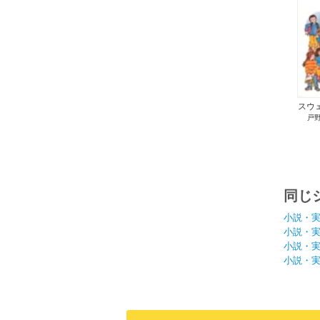
スウ
戸
共生
同じ
小説・
小説・
小説・
小説・