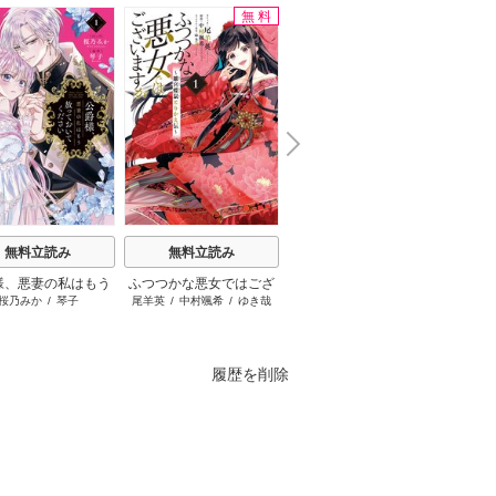
無料
値下げ
N
x
e
t
無料立読み
無料立読み
無料立読み
様、悪妻の私はもう
ふつつかな悪女ではござ
みいちゃんと山田さん
ミス
桜乃みか
/
琴子
尾羊英
/
中村颯希
/
ゆき哉
亜月ねね
ておいてください
いますが ～雛宮蝶鼠とり
かえ伝～
履歴を削除