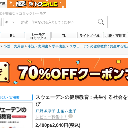
ア島
電子書籍ならコミックシーモア！
シーモア
BL
TL
ライトノベル
小説・実用書
コミックス
小説・実用書
小説・実用書
学事出版
スウェーデンの健康教育 : 共生する
スウェーデンの健康教育 : 共生する社会
小説・実用書
び
戸野塚厚子
山梨八重子
レビュー募集中！
2,400pt/2,640円(税込)