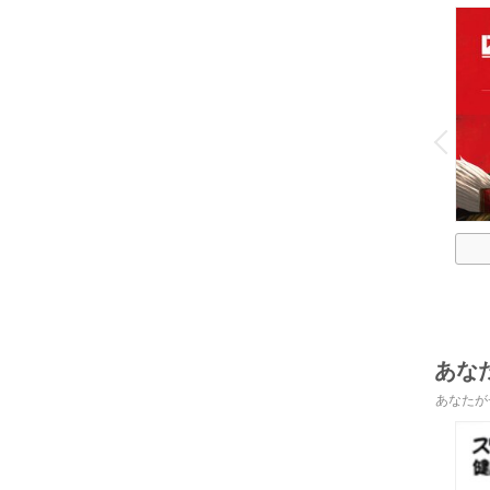
o
v
P
r
e
i
u
あな
あなたが