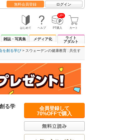
無料会員登録
ログイン
UP!
はじめて
ヘルプ
PT購入
カート
ライト
雑誌・写真集
メディア化
アダルト
社会を創る学び
スウェーデンの健康教育 : 共生す
を創る学
会員登録して
70%OFFで購入