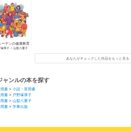
ェーデンの健康教育 :
野塚厚子
/
山梨八重子
する社会を創る学び
あなたがチェックした作品をもっと見る
ジャンルの本を探す
実用書
>
小説・実用書
実用書
>
戸野塚厚子
実用書
>
山梨八重子
実用書
>
学事出版