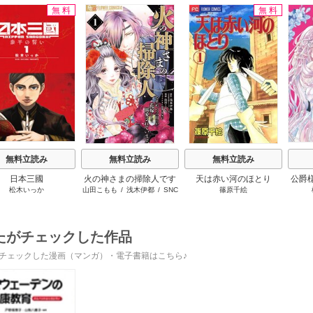
無料
無料
s
無料立読み
無料立読み
無料立読み
日本三國
火の神さまの掃除人です
天は赤い河のほとり
公爵
松木いっか
山田こもも
/
浅木伊都
/
SNC
篠原千絵
が、いつの間にか花嫁と
放っ
して溺愛されています
たがチェックした作品
チェックした漫画（マンガ）・電子書籍はこちら♪