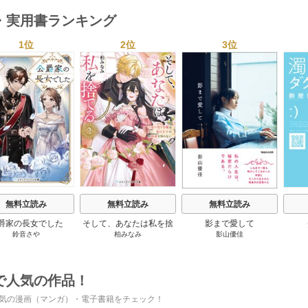
・実用書ランキング
1位
2位
3位
s
無料立読み
無料立読み
無料立読み
爵家の長女でした
そして、あなたは私を捨
影まで愛して
鈴音さや
柏みなみ
影山優佳
てる
で人気の作品！
気の漫画（マンガ）・電子書籍をチェック！