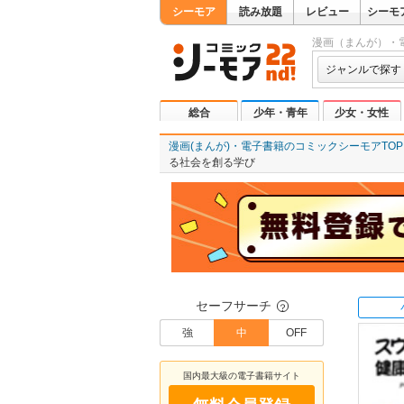
シーモア
読み放題
レビュー
シーモ
漫画（まんが）・
ジャンルで探す
総合
少年・青年
少女・女性
漫画(まんが)・電子書籍のコミックシーモアTOP
る社会を創る学び
セーフサーチ
？
強
中
OFF
国内最大級の電子書籍サイト