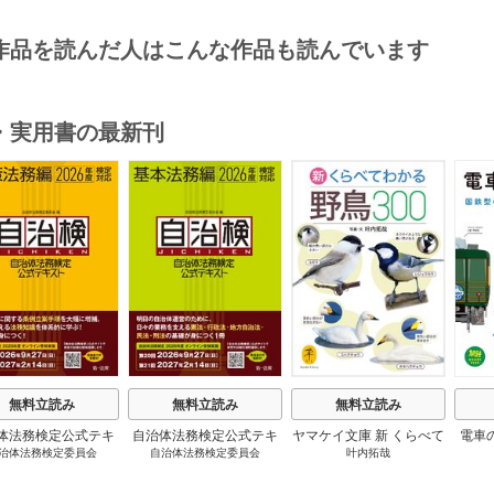
作品を読んだ人はこんな作品も読んでいます
・実用書の最新刊
s
無料立読み
無料立読み
無料立読み
体法務検定公式テキ
自治体法務検定公式テキ
ヤマケイ文庫 新 くらべて
電車
治体法務検定委員会
自治体法務検定委員会
叶内拓哉
 政策法務編 ２０
スト 基本法務編 ２０
わかる野鳥300 1巻
６年度検定対応 1巻
２６年度検定対応 1巻