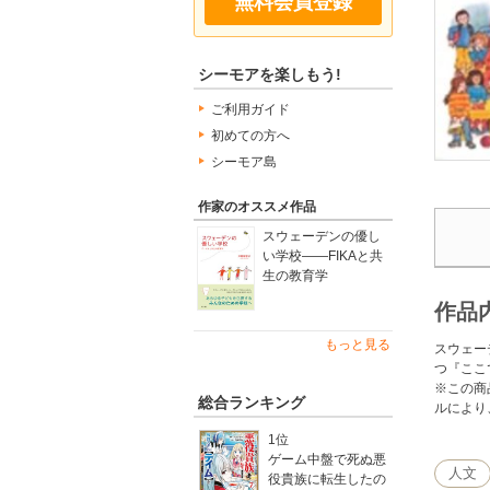
無料会員登録
シーモアを楽しもう!
ご利用ガイド
初めての方へ
シーモア島
作家のオススメ作品
スウェーデンの優し
い学校――FIKAと共
生の教育学
作品
もっと見る
スウェー
つ『ここ
※この商
総合ランキング
ルにより
1位
ゲーム中盤で死ぬ悪
人文
役貴族に転生したの