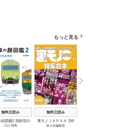
もっと見る
N
x
e
t
無料立読み
無料立読み
無料立読み
の顔図鑑2 国鉄型の
裏モノＪＡＰＡＮ【特
パナソニック コネクト
日本の
江口 明男
鉄人社編集部
上阪徹
鉄道車両 1巻
集】★超ボリューム版６
大企業をいかに変えるか
20
４０ページ★１２冊★全
1巻