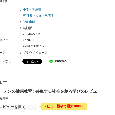
：
小説・実用書
専門書
>
人文
>
教育学
：
学事出版
：
無期限
日
：
2014年5月28日
サイズ
：
24.3MB
：
9784761907471
ーア
：
ブラウザビューア
ェアする
：
ュー
ーデンの健康教育 : 共生する社会を創る学びのレビュー
募集中！
レビュー投稿で最大1000pt!
レビューを書く