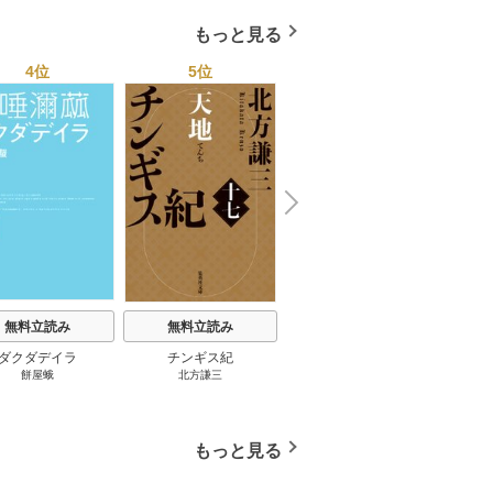
国４７都道府県を代表す
る最高のフーゾク★エロ
もっと見る
トレンド年間ベスト★お
っさん５０人の体験から
4位
5位
6位
学ぶ★夢のようなエロい
楽園３０ 1巻
N
x
e
t
無料立読み
無料立読み
無料立読み
ダクダデイラ
チンギス紀
東京バンドワゴン
B-PR
餅屋蛾
北方謙三
小路幸也
Ｂ
ジャラ
ディ 
ブック
もっと見る