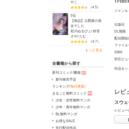
やこ
（4.5）
ジャンル
5位
【単話】公爵家の長
出版社
女でした
彩川ぬるぴょ
/
鈴音
DL期限
さや
/
たむ
配信開始
（4.7）
ファイル
もっと見る
ISBN
対応ビュ
全書籍から探す
作品をシ
新刊コミック/書籍
新刊発売予定
ランキング
(毎日更新)
レビ
まるごと無料コミック
少女・女性無料マンガ
スウェ
少年・青年無料マンガ
レビュー
BL無料マンガ
お得なSALE
先行配信作品