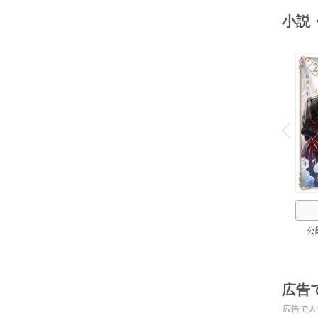
小説
o
v
P
r
e
i
u
公
広告
広告で人