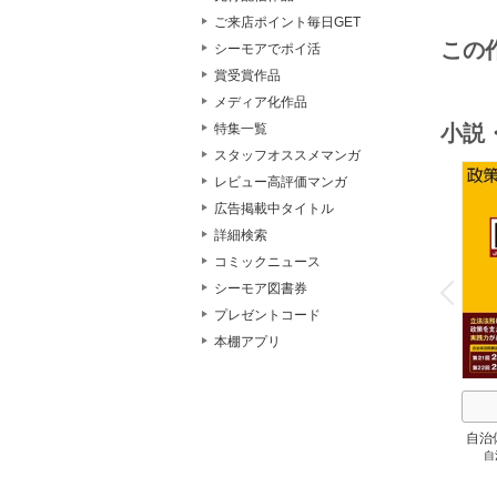
ご来店ポイント毎日GET
この
シーモアでポイ活
賞受賞作品
メディア化作品
小説
特集一覧
スタッフオススメマンガ
レビュー高評価マンガ
広告掲載中タイトル
詳細検索
コミックニュース
o
v
シーモア図書券
P
r
e
i
u
プレゼントコード
本棚アプリ
自治
自
スト
２