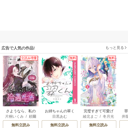
もっと見る
広告で人気の作品!
立読み増量
無料
無料
さようなら、私の
お姉ちゃんの翠く
完璧すぎて可愛げ
片桐いくみ
/
頼爾
目黒あむ
綾北まご
/
冬月光
井
冷遇生活 ～パーテ
ん
がないと婚約破棄
輝
/
昌未
ィーで声をかけて
された聖女は隣国
無料立読み
無料立読み
無料立読み