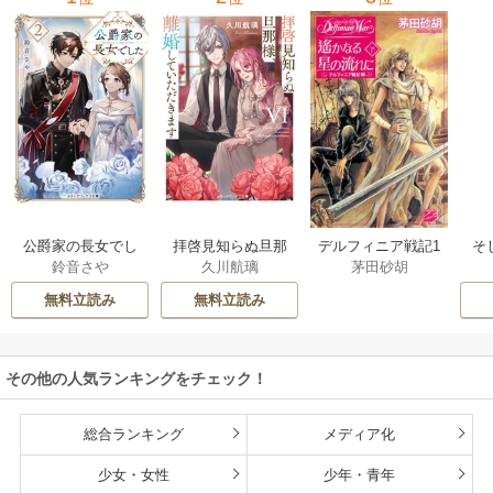
公爵家の長女でし
拝啓見知らぬ旦那
そ
デルフィニア戦記1
鈴音さや
久川航璃
茅田砂胡
た
様、離婚していた
だきます
無料立読み
無料立読み
その他の人気ランキングをチェック！
総合ランキング
メディア化
少女・女性
少年・青年