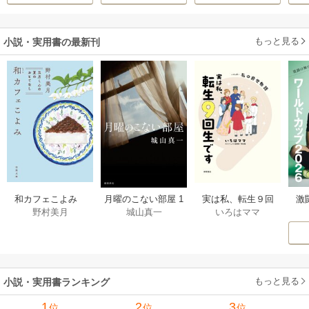
きたのがヤバい男
に売られる
だった件
もっと見る
小説・実用書の最新刊
激
和カフェこよみ
月曜のこない部屋 1
実は私、転生９回
野村美月
城山真一
いろはママ
前
五月くんの夏のお
巻
生です マンガ
ー
もてなし 1巻
私の前世物語 1巻
もっと見る
小説・実用書ランキング
1
2
3
位
位
位