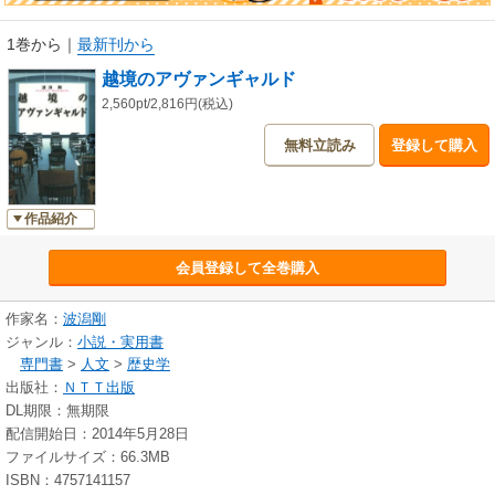
1巻から
｜
最新刊から
越境のアヴァンギャルド
2,560pt/2,816円(税込)
無料立読み
登録して購入
作品紹介
会員登録して全巻購入
作家名：
波潟剛
ジャンル：
小説・実用書
専門書
>
人文
>
歴史学
出版社：
ＮＴＴ出版
DL期限：無期限
配信開始日：2014年5月28日
ファイルサイズ：66.3MB
ISBN：4757141157