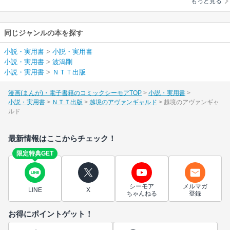
もっと見る
同じジャンルの本を探す
小説・実用書
>
小説・実用書
小説・実用書
>
波潟剛
小説・実用書
>
ＮＴＴ出版
漫画(まんが)・電子書籍のコミックシーモアTOP
小説・実用書
小説・実用書
ＮＴＴ出版
越境のアヴァンギャルド
越境のアヴァンギャ
ルド
最新情報はここからチェック！
限定特典GET
シーモア
メルマガ
LINE
X
ちゃんねる
登録
お得にポイントゲット！