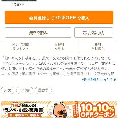
1巻配信中
70%OFF
会員登録して
で購入
無料立読み
お気に入り
小説・実用書
最新刊
新刊
ランキング
を見る
自動購入
「旧いものを打破する」。思想・文化の分野でも使われるようになった
「アヴァンギャルド」。1930～70年代の昭和を通じて、〈日本〉文化とは
何かを問い日本や満州でその形成を担った作家や芸術家の格闘を描く。
※この商品は紙の書籍のページを画像にした電子書籍です。文字だけを拡
大することはできませんので、予めご了承ください。試し読みファイルに
作品情報をもっと見る
より、ご購入前にお手持ちの端末での表示をご確認ください。
人文
専門書
歴史学