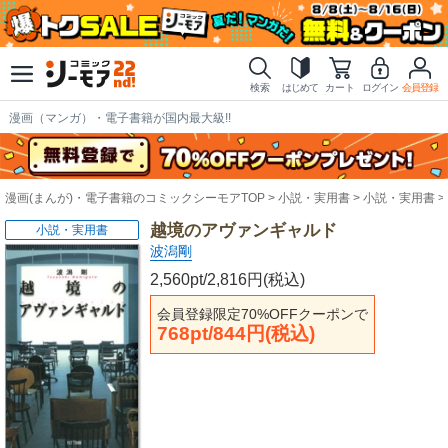
検索
はじめて
カート
ログイン
会員登録
漫画（マンガ）・電子書籍が国内最大級!!
漫画(まんが)・電子書籍のコミックシーモアTOP
小説・実用書
小説・実用書
越境のアヴァンギャルド
小説・実用書
波潟剛
2,560pt/2,816円(税込)
会員登録限定70%OFFクーポンで
768pt/844円(税込)