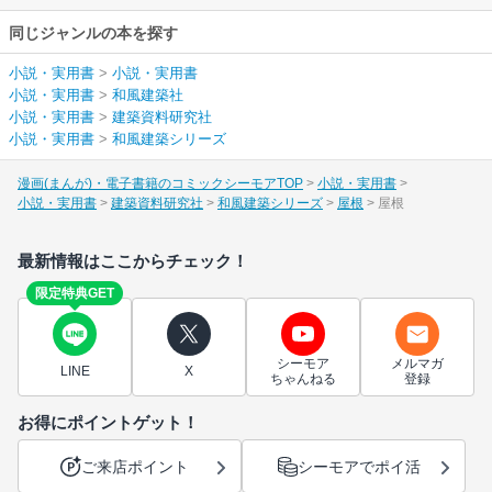
同じジャンルの本を探す
小説・実用書
>
小説・実用書
小説・実用書
>
和風建築社
小説・実用書
>
建築資料研究社
小説・実用書
>
和風建築シリーズ
漫画(まんが)・電子書籍のコミックシーモアTOP
小説・実用書
小説・実用書
建築資料研究社
和風建築シリーズ
屋根
屋根
最新情報はここからチェック！
限定特典GET
シーモア
メルマガ
LINE
X
ちゃんねる
登録
お得にポイントゲット！
ご来店ポイント
シーモアでポイ活