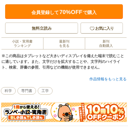
70%OFF
会員登録して
で購入
無料立読み
お気に入り
小説・実用書
最新刊
新刊
ランキング
を見る
自動購入
※この商品はタブレットなど大きいディスプレイを備えた端末で読むこと
に適しています。また、文字だけを拡大することや、文字列のハイライ
ト、検索、辞書の参照、引用などの機能が使用できません。
和風建築を培ってきた伝統建築の技術を、写真にわかりやすい解説を添え
作品情報をもっと見る
て紹介するシリーズ。第6巻では、和風建築を決める「屋根」のさまざまな
意匠と材料・技法を、450余点のカラー写真と詳細図で紹介する。
科学
専門書
工学