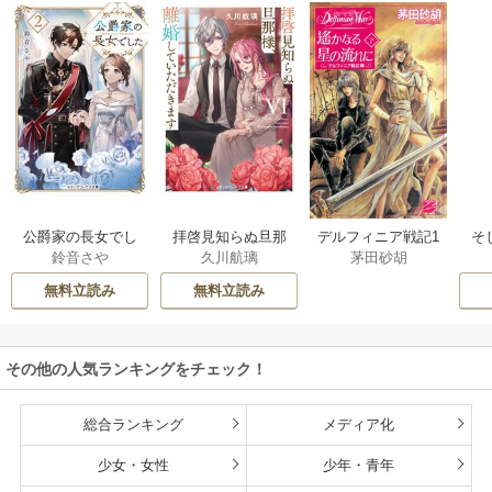
公爵家の長女でし
拝啓見知らぬ旦那
そ
デルフィニア戦記1
鈴音さや
久川航璃
茅田砂胡
た
様、離婚していた
だきます
無料立読み
無料立読み
その他の人気ランキングをチェック！
総合ランキング
メディア化
少女・女性
少年・青年