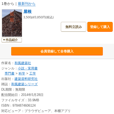
1巻から
｜
最新刊から
屋根
3,500pt/3,850円(税込)
無料立読み
登録して購入
作品紹介
会員登録して全巻購入
作家名：
和風建築社
ジャンル：
小説・実用書
専門書
>
科学
>
工学
出版社：
建築資料研究社
雑誌：
和風建築シリーズ
DL期限：無期限
配信開始日：2014年5月28日
ファイルサイズ：33.9MB
ISBN：9784874606124
対応ビューア：ブラウザビューア、本棚アプリ