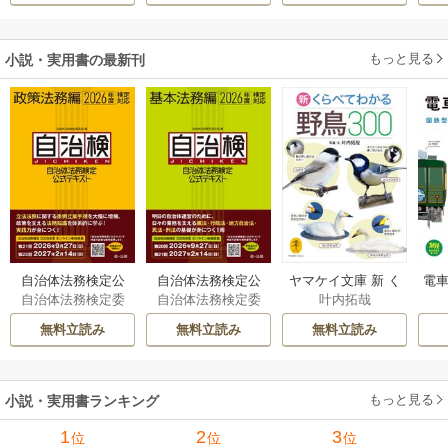
もっと見る
小説・実用書の最新刊
自治体法務検定公
自治体法務検定公
ヤマケイ文庫 新 く
電車
自治体法務検定委
自治体法務検定委
叶内拓哉
式テキスト 政策
式テキスト 基本
らべてわかる野鳥3
型
員会
員会
法務編 ２０２６
法務編 ２０２６
00 1巻
無料立読み
無料立読み
無料立読み
年度検定対応 1巻
年度検定対応 1巻
もっと見る
小説・実用書ランキング
1
2
3
位
位
位