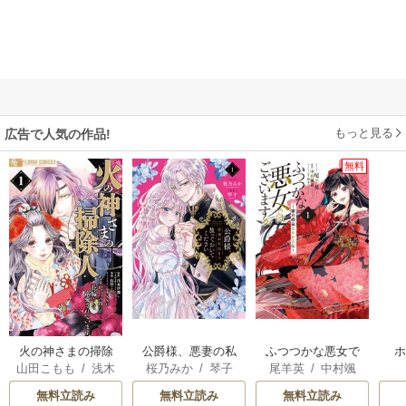
もっと見る
広告で人気の作品!
無料
火の神さまの掃除
公爵様、悪妻の私
ふつつかな悪女で
山田こもも
/
浅木
桜乃みか
/
琴子
尾羊英
/
中村颯
人ですが、いつの
はもう放っておい
はございますが ～
伊都
/
SNC
希
/
ゆき哉
間にか花嫁として
てください
雛宮蝶鼠とりかえ
無料立読み
無料立読み
無料立読み
溺愛されています
伝～