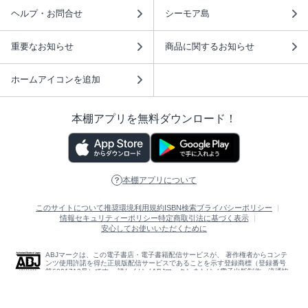
ヘルプ・お問合せ
シーモア島
重要なお知らせ
商品に関するお知らせ
ホームアイコンを追加
本棚アプリを無料ダウンロード！
本棚アプリについて
このサイトについて
推奨環境
利用規約
ISBN検索
プライバシーポリシー
情報セキュリティーポリシー
特定商取引法に基づく表示
安心してお使いいただくために
ABJマークは、この電子書店・電子書籍配信サービスが、 著作権者からコンテ
ンツ使用許諾を得た正規版配信サービスであることを示す登録商標（登録番号
第6091713号）です。 詳しくは［ABJマーク］または［電子出版制作・流通協
議会］で検索してください。
(C)NTTソルマーレ