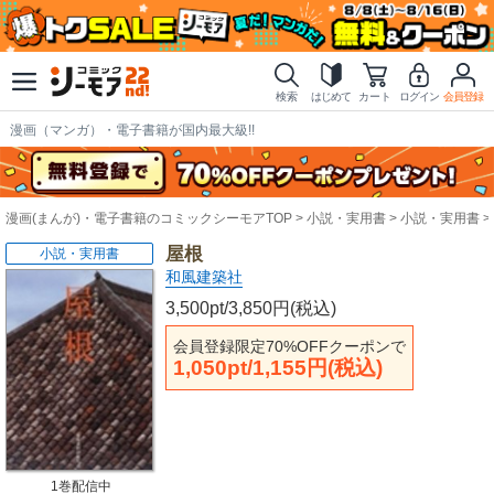
検索
はじめて
カート
ログイン
会員登録
漫画（マンガ）・電子書籍が国内最大級!!
漫画(まんが)・電子書籍のコミックシーモアTOP
小説・実用書
小説・実用書
屋根
小説・実用書
和風建築社
3,500pt/3,850円(税込)
会員登録限定70%OFFクーポンで
1,050pt/1,155円(税込)
1巻配信中