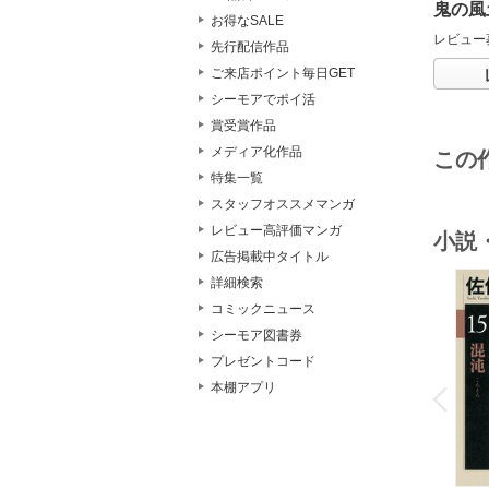
鬼の風
お得なSALE
レビュー
先行配信作品
ご来店ポイント毎日GET
シーモアでポイ活
賞受賞作品
メディア化作品
この
特集一覧
スタッフオススメマンガ
レビュー高評価マンガ
小説
広告掲載中タイトル
詳細検索
コミックニュース
シーモア図書券
プレゼントコード
o
v
本棚アプリ
P
r
e
i
u