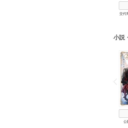
交代
小説
o
v
P
r
e
i
u
公