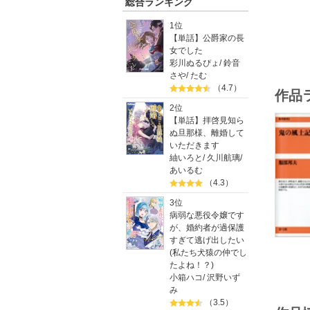
総合ランキング
1位
【単話】公爵家の長
女でした
彩川ぬるぴょ
/
鈴音
さや
/
たむ
（4.7）
作品
2位
【単話】拝啓見知ら
ぬ旦那様、離婚して
いただきます
紬いろと
/
久川航璃
/
あいるむ
（4.3）
3位
病弱な悪役令嬢です
が、婚約者が過保護
すぎて逃げ出したい
(私たち犬猿の仲でし
たよね！？)
小箱ハコ
/
沢野いず
み
（3.5）