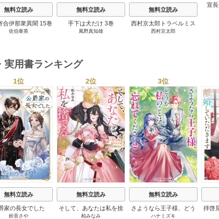
宣長
無料立読み
無料立読み
無料立読み
寄合伊那衆異聞 15巻
手下は犬だけ 3巻
西村京太郎トラベルミス
佐伯泰英
風野真知雄
西村京太郎
テリー・セレクション 2
巻
・実用書ランキング
1位
2位
3位
s
無料立読み
無料立読み
無料立読み
爵家の長女でした
そして、あなたは私を捨
さようなら王子様、どう
拝啓
鈴音さや
柏みなみ
ハナミズキ
てる
か私のことは忘れてくだ
婚