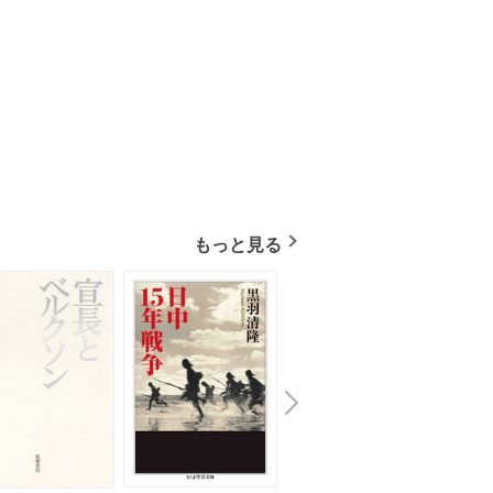
もっと見る
N
x
e
t