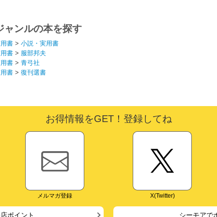
さい
ジャンルの本を探す
実用書
>
小説・実用書
実用書
>
服部邦夫
実用書
>
青弓社
実用書
>
復刊選書
お得情報をGET！登録してね
メルマガ登録
X(Twitter)
来店ポイント
シーモアで