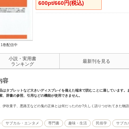
600pt/660円(税込)
1巻配信中
小説・実用書
最新刊を見る
ランキング
内容
品はタブレットなど大きいディスプレイを備えた端末で読むことに適しています。
索、辞書の参照、引用などの機能が使用できません。
、伊吹童子、悪路王などの鬼の正体とは何だったのか?久しく語りつがれてきた物
サブカル・エンタメ
専門書
趣味・生活
民俗学
サブカ