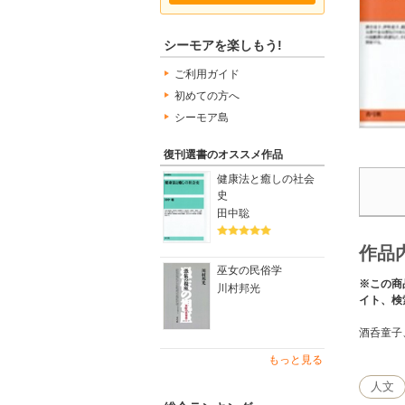
シーモアを楽しもう!
ご利用ガイド
初めての方へ
シーモア島
復刊選書のオススメ作品
健康法と癒しの社会
史
田中聡
作品
巫女の民俗学
※この商
川村邦光
イト、検
酒呑童子
もっと見る
人文