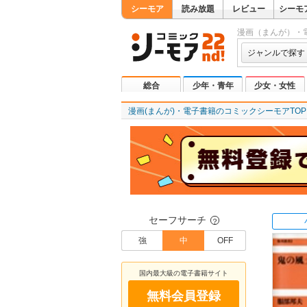
シーモア
読み放題
レビュー
シーモ
漫画（まんが）・
ジャンルで探す
総合
少年・青年
少女・女性
漫画(まんが)・電子書籍のコミックシーモアTOP
セーフサーチ
？
強
中
OFF
国内最大級の電子書籍サイト
無料会員登録