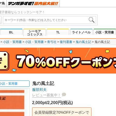
ア島
電子書籍ならコミックシーモア！
シーモア
BL
TL
ライトノベル
小説・実用書
コミックス
小説・実用書
小説・実用書
青弓社
復刊選書
鬼の風土記
鬼の風土記
鬼の風土記
小説・実用書
服部邦夫
レビュー募集中！
2,000pt/2,200円(税込)
会員登録限定70%OFFクーポンで