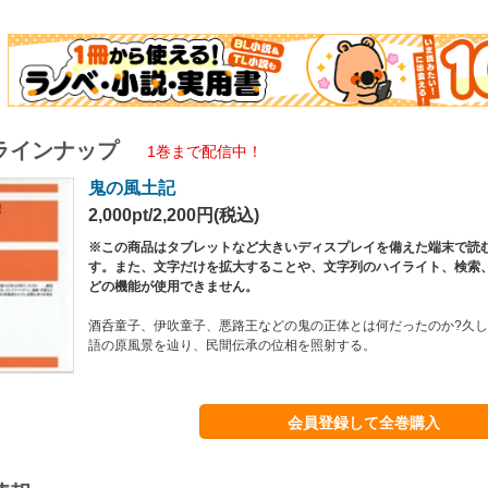
ラインナップ
1巻まで配信中！
鬼の風土記
2,000pt/2,200円(税込)
※この商品はタブレットなど大きいディスプレイを備えた端末で読
す。また、文字だけを拡大することや、文字列のハイライト、検索
どの機能が使用できません。
酒呑童子、伊吹童子、悪路王などの鬼の正体とは何だったのか?久
語の原風景を辿り、民間伝承の位相を照射する。
会員登録して全巻購入