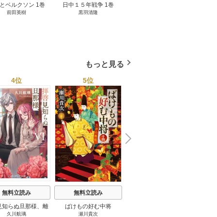
とベルクソン 1巻
日中１５年戦争 1巻
無料立読み
前田英樹
黒羽清隆
向島物語 1巻
便り屋
小杉健治
もっと見る
4位
5位
6位
N
x
e
t
無料立読み
無料立読み
無料立読み
見知らぬ旦那様、離
ばけもの好む中将
影まで愛して
結
久川航璃
瀬川貴次
影山優佳
していただきます