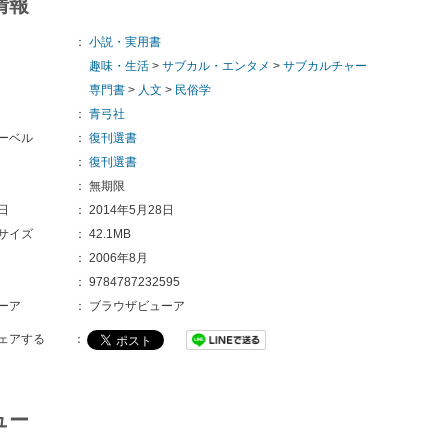
情報
：
小説・実用書
趣味・生活
>
サブカル・エンタメ
>
サブカルチャー
専門書
>
人文
>
民俗学
：
青弓社
ーベル
：
復刊選書
：
復刊選書
：
無期限
日
：
2014年5月28日
サイズ
：
42.1MB
：
2006年8月
：
9784787232595
ーア
：
ブラウザビューア
ェアする
：
ュー