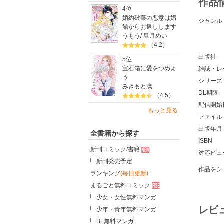
作品
4位
婚約破棄の悪意は娼
ジャンル
館からお返しします
うもう
/
皐月めい
（4.2）
出版社
5位
宝石箱に愛をつめよ
雑誌・レ
う
シリーズ
みきもと凜
DL期限
（4.5）
配信開始
もっと見る
ファイル
出版年月
全書籍から探す
ISBN
新刊コミック/書籍
対応ビュ
新刊発売予定
作品をシ
ランキング
(毎日更新)
まるごと無料コミック
少女・女性無料マンガ
レビ
少年・青年無料マンガ
BL無料マンガ