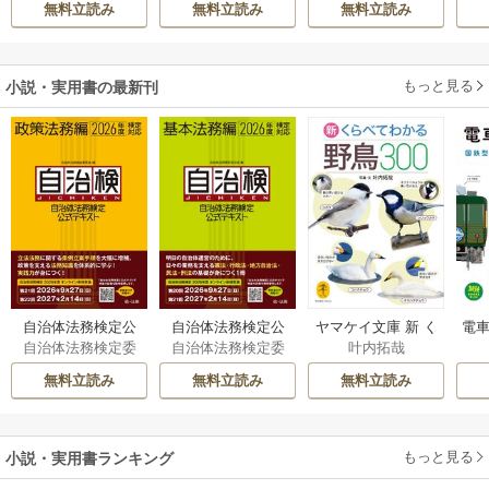
無料立読み
無料立読み
無料立読み
溺愛されています
伝～
もっと見る
小説・実用書の最新刊
自治体法務検定公
自治体法務検定公
ヤマケイ文庫 新 く
電車
自治体法務検定委
自治体法務検定委
叶内拓哉
式テキスト 政策
式テキスト 基本
らべてわかる野鳥3
型
員会
員会
法務編 ２０２６
法務編 ２０２６
00 1巻
無料立読み
無料立読み
無料立読み
年度検定対応 1巻
年度検定対応 1巻
もっと見る
小説・実用書ランキング