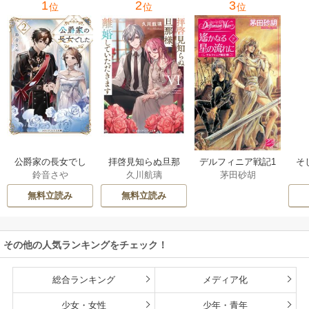
1
2
3
位
位
位
公爵家の長女でし
拝啓見知らぬ旦那
そ
デルフィニア戦記1
鈴音さや
久川航璃
茅田砂胡
た
様、離婚していた
だきます
無料立読み
無料立読み
その他の人気ランキングをチェック！
総合ランキング
メディア化
少女・女性
少年・青年