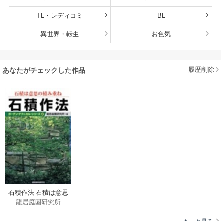
TL・レディコミ
BL
異世界・転生
お色気
履歴削除
あなたがチェックした作品
石積作法 石積は意思
龍居庭園研究所
の積み重ね