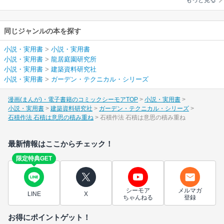
もっと見る
同じジャンルの本を探す
小説・実用書
>
小説・実用書
小説・実用書
>
龍居庭園研究所
小説・実用書
>
建築資料研究社
小説・実用書
>
ガーデン・テクニカル・シリーズ
漫画(まんが)・電子書籍のコミックシーモアTOP
小説・実用書
小説・実用書
建築資料研究社
ガーデン・テクニカル・シリーズ
石積作法 石積は意思の積み重ね
石積作法 石積は意思の積み重ね
最新情報はここからチェック！
限定特典GET
シーモア
メルマガ
LINE
X
ちゃんねる
登録
お得にポイントゲット！