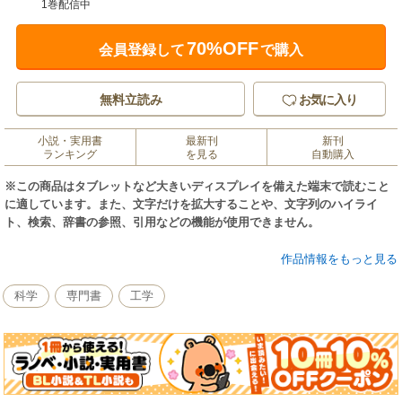
1巻配信中
70%OFF
会員登録して
で購入
無料立読み
お気に入り
小説・実用書
最新刊
新刊
ランキング
を見る
自動購入
※この商品はタブレットなど大きいディスプレイを備えた端末で読むこと
に適しています。また、文字だけを拡大することや、文字列のハイライ
ト、検索、辞書の参照、引用などの機能が使用できません。
日本の庭を成立させている繊細かつ大胆な感性と手仕事を、構成要素別に
作品情報をもっと見る
解説するシリーズ。土木の石積ではなく、人と石の豊かで濃厚な関わりか
ら生まれた、素朴でありながら力強い各地の石垣や石積を紹介。
科学
専門書
工学