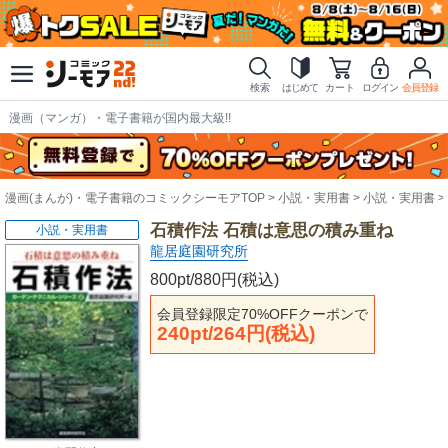
検索
はじめて
カート
ログイン
会員登録
漫画（マンガ）・電子書籍が国内最大級!!
漫画(まんが)・電子書籍のコミックシーモアTOP
小説・実用書
小説・実用書
石積作法 石積は意思の積み重ね
小説・実用書
龍居庭園研究所
800pt/880円(税込)
会員登録限定70%OFFクーポンで
240pt/264円(税込)