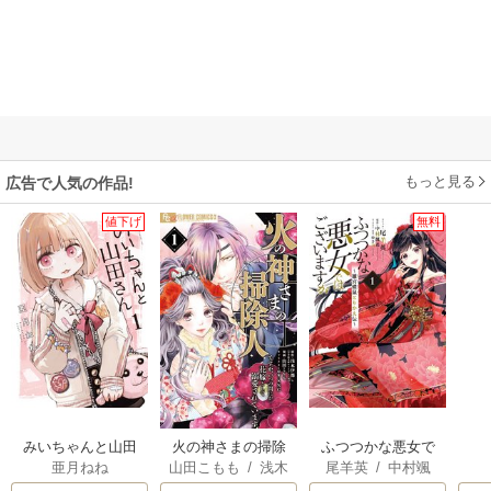
もっと見る
広告で人気の作品!
値下げ
無料
みいちゃんと山田
火の神さまの掃除
ふつつかな悪女で
亜月ねね
山田こもも
/
浅木
尾羊英
/
中村颯
さん
人ですが、いつの
はございますが ～
伊都
/
SNC
希
/
ゆき哉
間にか花嫁として
雛宮蝶鼠とりかえ