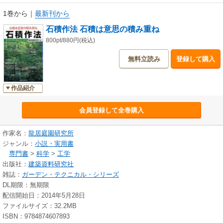
1巻から
｜
最新刊から
石積作法 石積は意思の積み重ね
800pt/880円(税込)
無料立読み
登録して購入
作品紹介
会員登録して全巻購入
作家名：
龍居庭園研究所
ジャンル：
小説・実用書
専門書
>
科学
>
工学
出版社：
建築資料研究社
雑誌：
ガーデン・テクニカル・シリーズ
DL期限：無期限
配信開始日：2014年5月28日
ファイルサイズ：32.2MB
ISBN：9784874607893