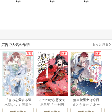
もっと見る
広告で人気の作品!
無料
無料
無料
「きみを愛する気
ふつつかな悪女で
無自覚聖女は今日
水埜なつ
/
三沢ケ
尾羊英
/
中村颯
えとうヨナ
/
あー
はない」と言った
はございますが ～
も無意識に力を垂
イ
希
/
ゆき哉
もんど
/
あんべよ
次期公爵様がなぜ
雛宮蝶鼠とりかえ
れ流す ～公爵家