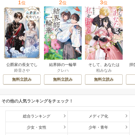
1
2
3
位
位
位
公爵家の長女でし
結界師の一輪華
そして、あなたは
拝
鈴音さや
クレハ
柏みなみ
た
私を捨てる
様
無料立読み
無料立読み
無料立読み
その他の人気ランキングをチェック！
総合ランキング
メディア化
少女・女性
少年・青年