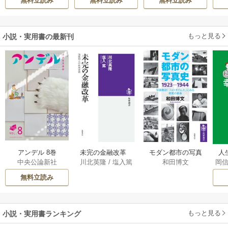
無料立読み
無料立読み
無料立読み
しろう
か溺愛してきます
伝～
の落ちこぼれ令
嬢、嫁ぎ先で幸せ
を掴み取る～
もっと見る
小説・実用書の最新刊
アンデル 8巻
未完の金融改革
モダン都市の写真
人
中央公論新社
川北英隆
/
塩入篤
和田博文
岡
――池尾和人の政
史 1923－1944
教
策実践 1巻
――写真雑誌「フ
の
無料立読み
ォトタイムス」に
みる視覚の革命 1巻
もっと見る
小説・実用書ランキング