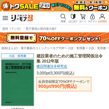
検索
はじめて
カート
ログイン
会員登録
漫画（マンガ）・電子書籍が国内最大級!!
漫画(まんが)・電子書籍のコミックシーモアTOP
小説・実用書
小説・実用書
建設業者のための施工管理関係法令
小説・実用書
集 2012年版
建設関連法令研究会
3,000pt/3,300円(税込)
会員登録限定70%OFFクーポンで
900pt/990円(税込)