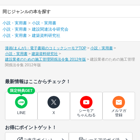
同じジャンルの本を探す
小説・実用書
>
小説・実用書
小説・実用書
>
建設関連法令研究会
小説・実用書
>
建築資料研究社
漫画(まんが)・電子書籍のコミックシーモアTOP
小説・実用書
小説・実用書
建築資料研究社
建設業者のための施工管理関係法令集 2012年版
建設業者のための施工管理
関係法令集 2012年版
最新情報はここからチェック！
限定特典GET
シーモア
メルマガ
LINE
X
ちゃんねる
登録
お得にポイントゲット！
ご来店ポイント
シーモアでポイ活