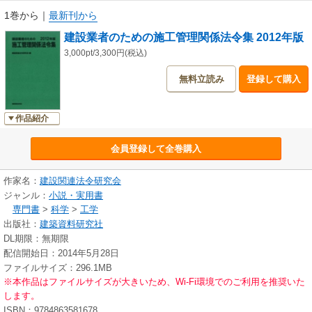
1巻から
｜
最新刊から
建設業者のための施工管理関係法令集 2012年版
3,000pt/3,300円(税込)
無料立読み
登録して購入
作品紹介
会員登録して全巻購入
作家名：
建設関連法令研究会
ジャンル：
小説・実用書
専門書
>
科学
>
工学
出版社：
建築資料研究社
DL期限：無期限
配信開始日：2014年5月28日
ファイルサイズ：296.1MB
※本作品はファイルサイズが大きいため、Wi-Fi環境でのご利用を推奨いた
します。
ISBN：9784863581678