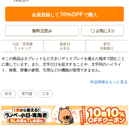
1巻配信中
70%OFF
会員登録して
で購入
無料立読み
お気に入り
小説・実用書
最新刊
新刊
ランキング
を見る
自動購入
※この商品はタブレットなど大きいディスプレイを備えた端末で読むこと
に適しています。また、文字だけを拡大することや、文字列のハイライ
ト、検索、辞書の参照、引用などの機能が使用できません。
建設工事の実務に必要十分な82の法律・政令・省令・告示等を網羅。建設
作品情報をもっと見る
業法は、全条文収録。2012年版は、都市計画法、水質汚濁防止法、廃棄物
の処理及び清掃に関する法律、等の改正をカバー。1300点に及ぶイラスト
科学
専門書
工学
で、条文のポイントを明示・解説。豊富な注で、関連する法令等の条数を
明記。