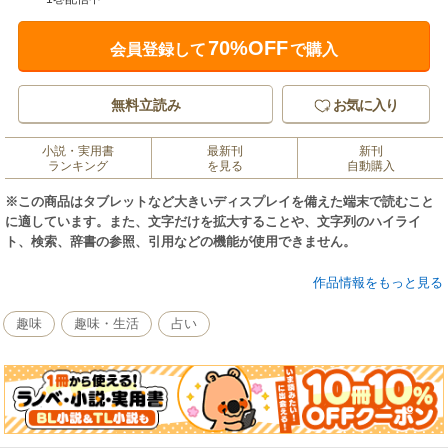
70%OFF
会員登録して
で購入
無料立読み
お気に入り
小説・実用書
最新刊
新刊
ランキング
を見る
自動購入
※この商品はタブレットなど大きいディスプレイを備えた端末で読むこと
に適しています。また、文字だけを拡大することや、文字列のハイライ
ト、検索、辞書の参照、引用などの機能が使用できません。
杏さん（モデル・女優）もオリジナル家紋を作りました！
作品情報をもっと見る
「モチーフは『言葉』と『今』を大切にしたい願いを込めて、蝋燭と時
計。とっても気に入っています」
趣味
趣味・生活
占い
恋愛運、金運から健康運、仕事運まで、運気が上がるオリジナル家紋を
ご紹介。ＱＲコードもついている（無料）ので、お守り替わりにケータイ
の待ち受け画像にして！ 源氏と平家、戦国武将から幕末の志士まで、い
ろんな有名家紋も楽しめます。誰でもできる簡単なオリジナル家紋の作り
方付き！