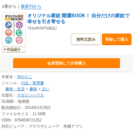
1巻から
｜
最新刊から
オリジナル家紋 開運BOOK！ 自分だけの家紋で
幸せを引き寄せる
762pt/838円(税込)
無料立読み
登録して購入
作品紹介
会員登録して全巻購入
作家名：
沖のりこ
ジャンル：
小説・実用書
趣味・生活
>
趣味
>
占い
出版社：
マガジンハウス
DL期限：無期限
配信開始日：2014年5月28日
ファイルサイズ：11.5MB
ISBN：9784838721252
対応ビューア：ブラウザビューア、本棚アプリ