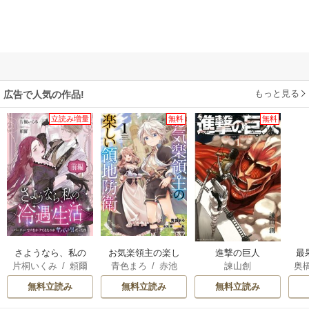
もっと見る
広告で人気の作品!
立読み増量
無料
無料
さようなら、私の
お気楽領主の楽し
進撃の巨人
最
片桐いくみ
/
頼爾
青色まろ
/
赤池
諫山創
奥
冷遇生活 ～パーテ
い領地防衛
宗
/
転
た
ィーで声をかけて
無料立読み
無料立読み
無料立読み
きたのがヤバい男
だった件