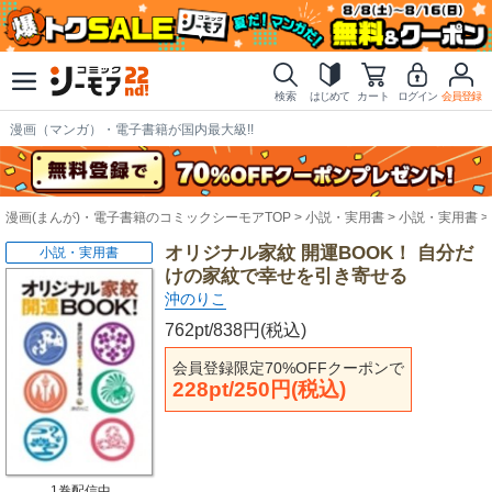
検索
はじめて
カート
ログイン
会員登録
漫画（マンガ）・電子書籍が国内最大級!!
漫画(まんが)・電子書籍のコミックシーモアTOP
小説・実用書
小説・実用書
オリジナル家紋 開運BOOK！ 自分だ
小説・実用書
けの家紋で幸せを引き寄せる
沖のりこ
762pt/838円(税込)
会員登録限定70%OFFクーポンで
228pt/250円(税込)
1巻配信中