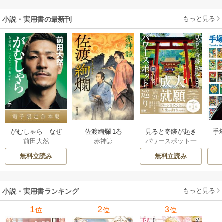
もっと見る
小説・実用書の最新刊
佐渡絢爛 1巻
見ると奇跡が起き
手
がむしゃら なぜ
赤神諒
パワースポット一
前田大然
る 大願成就パワー
増
俺は、こんなに走
人旅
スポット巡り 1巻
るのか——。【電
無料立読み
無料立読み
子限定合本版】 1巻
もっと見る
小説・実用書ランキング
1
2
3
位
位
位