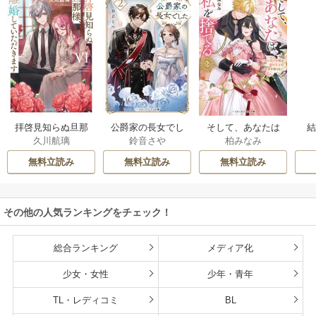
拝啓見知らぬ旦那
公爵家の長女でし
そして、あなたは
久川航璃
鈴音さや
柏みなみ
様、離婚していた
た
私を捨てる
だきます
無料立読み
無料立読み
無料立読み
その他の人気ランキングをチェック！
総合ランキング
メディア化
少女・女性
少年・青年
TL・レディコミ
BL