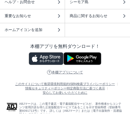
ヘルプ・お問合せ
シーモア島
重要なお知らせ
商品に関するお知らせ
ホームアイコンを追加
本棚アプリを無料ダウンロード！
本棚アプリについて
このサイトについて
推奨環境
利用規約
ISBN検索
プライバシーポリシー
情報セキュリティーポリシー
特定商取引法に基づく表示
安心してお使いいただくために
ABJマークは、この電子書店・電子書籍配信サービスが、 著作権者からコンテ
ンツ使用許諾を得た正規版配信サービスであることを示す登録商標（登録番号
第6091713号）です。 詳しくは［ABJマーク］または［電子出版制作・流通協
議会］で検索してください。
(C)NTTソルマーレ