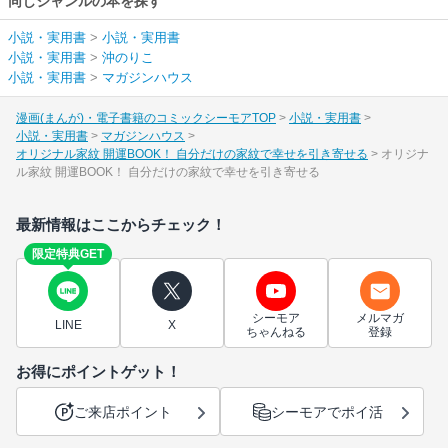
同じジャンルの本を探す
小説・実用書
>
小説・実用書
小説・実用書
>
沖のりこ
小説・実用書
>
マガジンハウス
漫画(まんが)・電子書籍のコミックシーモアTOP
小説・実用書
小説・実用書
マガジンハウス
オリジナル家紋 開運BOOK！ 自分だけの家紋で幸せを引き寄せる
オリジナ
ル家紋 開運BOOK！ 自分だけの家紋で幸せを引き寄せる
最新情報はここからチェック！
限定特典GET
シーモア
メルマガ
LINE
X
ちゃんねる
登録
お得にポイントゲット！
ご来店ポイント
シーモアでポイ活