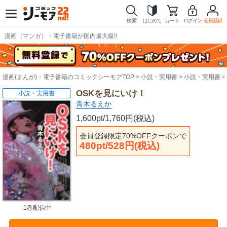
検索
はじめて
カート
ログイン
会員登録
漫画（マンガ）・電子書籍が国内最大級!!
漫画(まんが)・電子書籍のコミックシーモアTOP
小説・実用書
小説・実用書
OSKを見にいけ！
小説・実用書
青木るえか
1,600pt/1,760円(税込)
会員登録限定70%OFFクーポンで
480pt/528円(税込)
1巻配信中