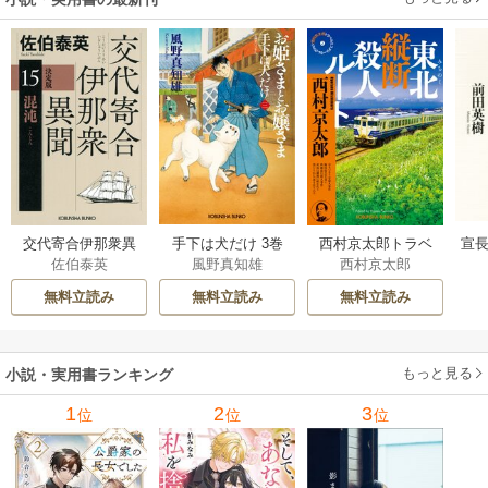
交代寄合伊那衆異
手下は犬だけ 3巻
西村京太郎トラベ
宣長
佐伯泰英
風野真知雄
西村京太郎
聞 15巻
ルミステリー・セ
レクション 2巻
無料立読み
無料立読み
無料立読み
もっと見る
小説・実用書ランキング
1
2
3
位
位
位