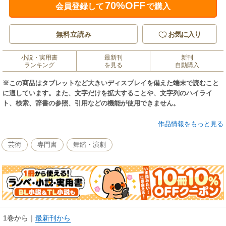
70%OFF
会員登録して
で購入
無料立読み
お気に入り
小説・実用書
最新刊
新刊
ランキング
を見る
自動購入
※この商品はタブレットなど大きいディスプレイを備えた端末で読むこと
に適しています。また、文字だけを拡大することや、文字列のハイライ
ト、検索、辞書の参照、引用などの機能が使用できません。
不死鳥OSKにハマった感動の日々をつづる「OSKおっかけ日記」を中心に
作品情報をもっと見る
魅力と魔力を余すところなく描く、“ミーハー主婦”の「深情け」に溢れるラ
ブレターの集成。
芸術
専門書
舞踏・演劇
1巻から
｜
最新刊から