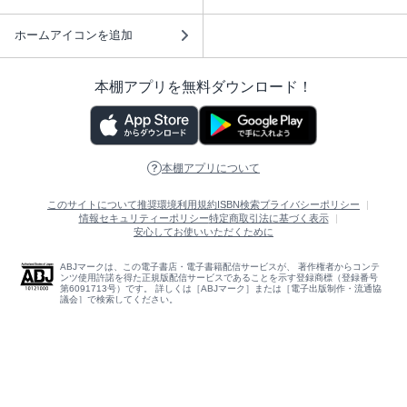
ホームアイコンを追加
本棚アプリを無料ダウンロード！
本棚アプリについて
このサイトについて
推奨環境
利用規約
ISBN検索
プライバシーポリシー
情報セキュリティーポリシー
特定商取引法に基づく表示
安心してお使いいただくために
ABJマークは、この電子書店・電子書籍配信サービスが、 著作権者からコンテ
ンツ使用許諾を得た正規版配信サービスであることを示す登録商標（登録番号
第6091713号）です。 詳しくは［ABJマーク］または［電子出版制作・流通協
議会］で検索してください。
(C)NTTソルマーレ