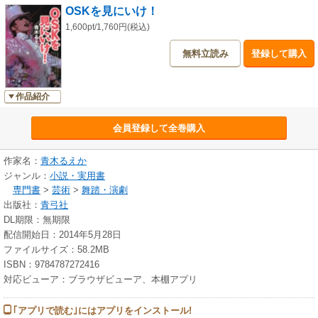
OSKを見にいけ！
1,600pt/1,760円(税込)
無料立読み
登録して購入
作品紹介
会員登録して全巻購入
作家名：
青木るえか
ジャンル：
小説・実用書
専門書
>
芸術
>
舞踏・演劇
出版社：
青弓社
DL期限：無期限
配信開始日：2014年5月28日
ファイルサイズ：58.2MB
ISBN：9784787272416
対応ビューア：ブラウザビューア、本棚アプリ
｢アプリで読む｣にはアプリをインストール!