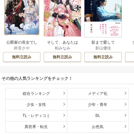
公爵家の長女でし
そして、あなたは
影まで愛して
鈴音さや
柏みなみ
影山優佳
た
私を捨てる
無料立読み
無料立読み
無料立読み
その他の人気ランキングをチェック！
総合ランキング
メディア化
少女・女性
少年・青年
TL・レディコミ
BL
異世界・転生
お色気