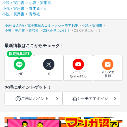
小説・実用書
>
小説・実用書
小説・実用書
>
青木るえか
小説・実用書
>
青弓社
漫画(まんが)・電子書籍のコミックシーモアTOP
小説・実用書
小説・実用書
青弓社
OSKを見にいけ！
OSKを見にいけ！
最新情報はここからチェック！
限定特典GET
シーモア
メルマガ
LINE
X
ちゃんねる
登録
お得にポイントゲット！
ご来店ポイント
シーモアでポイ活