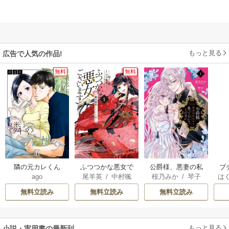
もっと見る
広告で人気の作品!
無料
無料
隣の元カレくん
ふつつかな悪女で
公爵様、悪妻の私
ブ
ago
尾羊英
/
中村颯
桜乃みか
/
琴子
は
はございますが ～
はもう放っておい
復
希
/
ゆき哉
お
雛宮蝶鼠とりかえ
てください
無料立読み
無料立読み
無料立読み
伝～
もっと見る
小説・実用書の最新刊