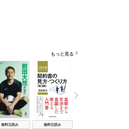
もっと見る
N
x
e
t
無料立読み
無料立読み
無料立読み