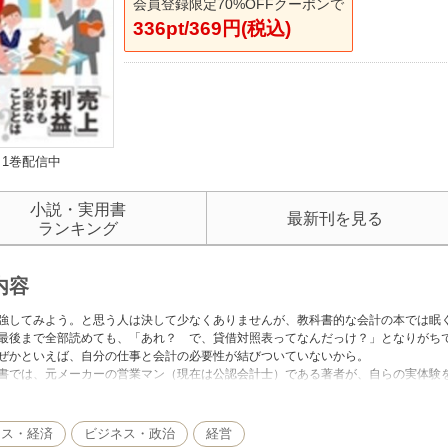
会員登録限定70%OFFクーポンで
336pt/369円(税込)
1巻配信中
小説・実用書
最新刊を見る
ランキング
内容
強してみよう。と思う人は決して少なくありませんが、教科書的な会計の本では眠
最後まで全部読めても、「あれ？ で、貸借対照表ってなんだっけ？」となりがち
ぜかといえば、自分の仕事と会計の必要性が結びついていないから。
書では、元メーカーの営業マン（現在は公認会計士）である著者が、自らの実体験
スをわかりやすく解説します。
小説仕立てではありませんが、どんなストーリーよりも共感できる、リアルな会計
事を担当していなくても、会計の本質が2時間でスッキリわかります。
ネス・経済
ビジネス・政治
経営