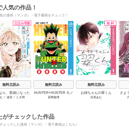
で人気の作品！
気の漫画（マンガ）・電子書籍をチェック！
立読み増量
無料
s
無料立読み
無料立読み
無料立読み
なら、英雄になった
HUNTER×HUNTER モノ
お姉ちゃんの翠くん
さよ
む
/
遠雷
/
とき間
冨樫義博
目黒あむ
様 ～ただ祈るだけ
クロ版
活 
立たずな妻のはずで
けて
したが……～
たがチェックした作品
チェックした漫画（マンガ）・電子書籍はこちら♪