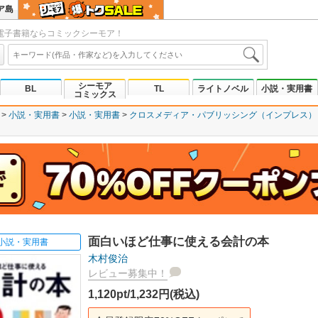
ア島
電子書籍ならコミックシーモア！
シーモア
BL
TL
ライトノベル
小説・実用書
コミックス
小説・実用書
小説・実用書
クロスメディア・パブリッシング（インプレス）
面白いほど仕事に使える会計の本
小説・実用書
木村俊治
レビュー募集中！
1,120pt/1,232円(税込)