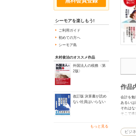
無料会員登録
シーモアを楽しもう!
ご利用ガイド
初めての方へ
シーモア島
木村俊治のオススメ作品
外国法人の税務〈第
2版〉
作品
改訂版 決算書が読め
会計を勉
ない社員はいらない
あるいは
それはな
そこで本
エッセン
いわゆる
もっと見る
経理の仕
ビジ