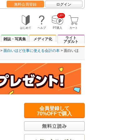
無料会員登録
ログイン
UP!
はじめて
ヘルプ
PT購入
カート
ライト
雑誌・写真集
メディア化
アダルト
面白いほど仕事に使える会計の本
面白いほ
会員登録して
70%OFFで購入