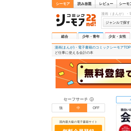
シーモア
読み放題
レビュー
シーモ
漫画（まんが）・
ジャンルで探す
総合
少年・青年
少女・女性
漫画(まんが)・電子書籍のコミックシーモアTOP
ど仕事に使える会計の本
セーフサーチ
？
強
中
OFF
国内最大級の電子書籍サイト