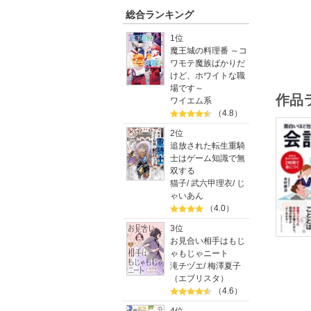
総合ランキング
1位
魔王城の料理番 ～コ
ワモテ魔族ばかりだ
けど、ホワイトな職
場です～
作品
ワイエム系
（4.8）
2位
追放された転生重騎
士はゲーム知識で無
双する
猫子
/
武六甲理衣
/
じ
ゃいあん
（4.0）
3位
お見合い相手はもじ
ゃもじゃニート
滝チヅエ
/
梅澤夏子
（エブリスタ）
（4.6）