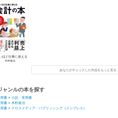
いほど仕事に使える
木村俊治
会計の本
あなたがチェックした作品をもっと見る
ジャンルの本を探す
実用書
>
小説・実用書
実用書
>
木村俊治
実用書
>
クロスメディア・パブリッシング（インプレス）