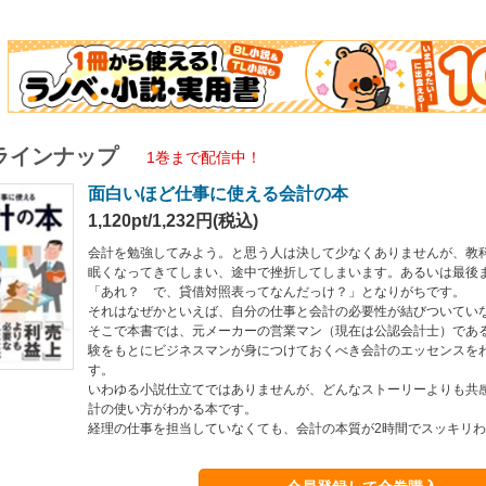
ラインナップ
1巻まで配信中！
面白いほど仕事に使える会計の本
1,120pt/1,232円(税込)
会計を勉強してみよう。と思う人は決して少なくありませんが、教
眠くなってきてしまい、途中で挫折してしまいます。あるいは最後
「あれ？ で、貸借対照表ってなんだっけ？」となりがちです。
それはなぜかといえば、自分の仕事と会計の必要性が結びついてい
そこで本書では、元メーカーの営業マン（現在は公認会計士）であ
験をもとにビジネスマンが身につけておくべき会計のエッセンスを
す。
いわゆる小説仕立てではありませんが、どんなストーリーよりも共
計の使い方がわかる本です。
経理の仕事を担当していなくても、会計の本質が2時間でスッキリ