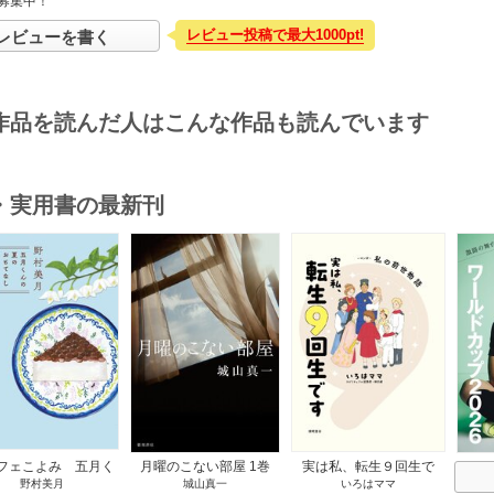
募集中！
レビュー投稿で最大1000pt!
レビューを書く
作品を読んだ人はこんな作品も読んでいます
・実用書の最新刊
s
フェこよみ 五月く
月曜のこない部屋 1巻
実は私、転生９回生で
野村美月
城山真一
いろはママ
夏のおもてなし 1巻
す マンガ 私の前世物