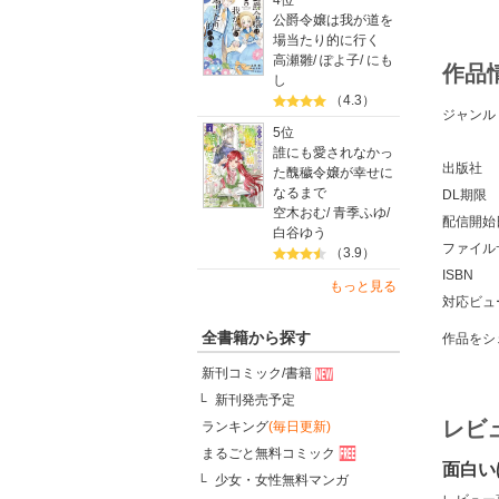
4位
公爵令嬢は我が道を
場当たり的に行く
高瀬雛
/
ぽよ子
/
にも
作品
し
（4.3）
ジャンル
5位
誰にも愛されなかっ
出版社
た醜穢令嬢が幸せに
なるまで
DL期限
空木おむ
/
青季ふゆ
/
配信開始
白谷ゆう
ファイル
（3.9）
ISBN
もっと見る
対応ビュ
全書籍から探す
作品をシ
新刊コミック/書籍
新刊発売予定
レビ
ランキング
(毎日更新)
まるごと無料コミック
面白い
少女・女性無料マンガ