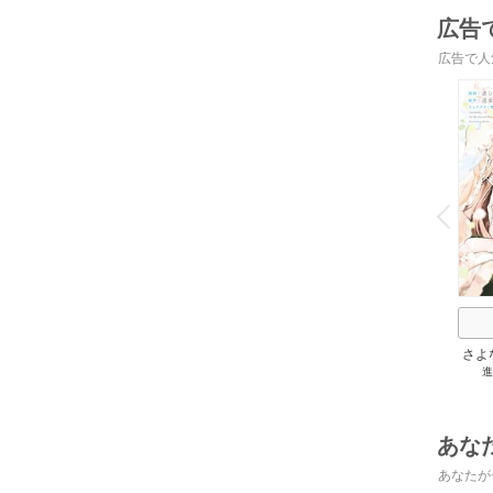
広告
広告で人
o
v
P
r
e
i
u
さよ
進
旦那
の役
あな
あなたが