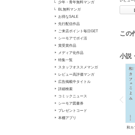
レビュー
少年・青年無料マンガ
BL無料マンガ
お得なSALE
先行配信作品
ご来店ポイント毎日GET
この
シーモアでポイ活
賞受賞作品
メディア化作品
小説
特集一覧
スタッフオススメマンガ
レビュー高評価マンガ
広告掲載中タイトル
詳細検索
o
v
コミックニュース
P
r
e
i
u
シーモア図書券
プレゼントコード
本棚アプリ
和カ
んの