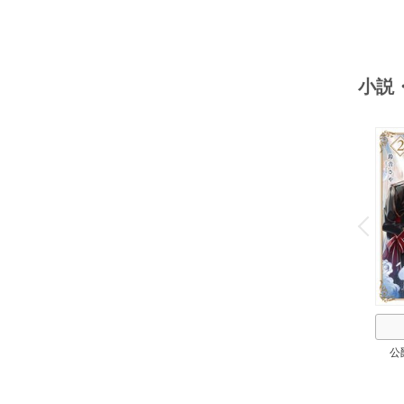
小説
o
v
P
r
e
i
u
公