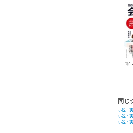
面白
同じ
小説・
小説・
小説・