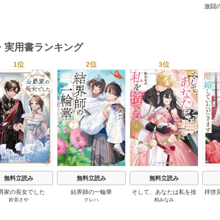
語 1巻
激闘
然が
・実用書ランキング
1位
2位
3位
s
無料立読み
無料立読み
無料立読み
爵家の長女でした
結界師の一輪華
そして、あなたは私を捨
拝啓
鈴音さや
クレハ
柏みなみ
てる
婚