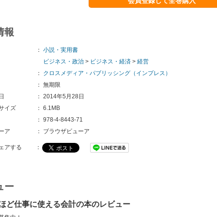
会員登録して全巻購入
情報
：
小説・実用書
ビジネス・政治
>
ビジネス・経済
>
経営
：
クロスメディア・パブリッシング（インプレス）
：
無期限
日
：
2014年5月28日
サイズ
：
6.1MB
：
978-4-8443-71
ーア
：
ブラウザビューア
ェアする
：
ュー
ほど仕事に使える会計の本のレビュー