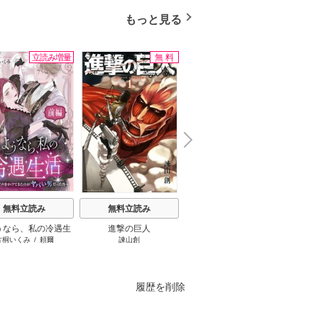
もっと見る
立読み増量
無料
無料
N
x
e
t
無料立読み
無料立読み
無料立読み
うなら、私の冷遇生
進撃の巨人
ここは俺に任せて先に行
王太子
片桐いくみ
/
頼爾
諫山創
えぞぎんぎつね（GAノベル／
おしば
～パーティーで声をか
けと言ってから10年がた
なたに
SBクリエイティブ刊）
/
阿倍
きたのがヤバい男だ
ったら伝説になってい
です！
野ちゃこ
/
DeeCHA
った件
た。
た貧乏
刺し
履歴を削除