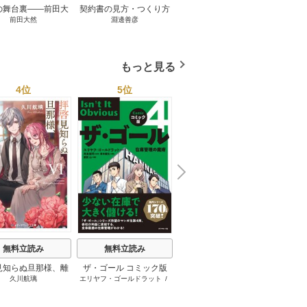
の舞台裏――前田大
契約書の見方・つくり方
談話室米澤 1巻
リーン
前田大然
淵邊善彦
米澤穂信
パット
見たワールドカップ
＜第３版＞ 1巻
のにす
2026 1巻
ってい
トで最
もっと見る
4位
5位
6位
N
x
e
t
無料立読み
無料立読み
無料立読み
見知らぬ旦那様、離
ザ・ゴール コミック版
さようなら王子様、どう
か
久川航璃
エリヤフ・ゴールドラット
/
ハナミズキ
友麻
していただきます
か私のことは忘れてくだ
ジェフ・コックス
/
岸良裕
さい
司
/
青木健生
/
蒼田山