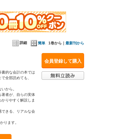
詳細
簡単
1巻から｜
最新刊から
会員登録して購入
科書的な会計の本では
まで全部読めても、
ないから。
る著者が、自らの実体
わかりやすく解説しま
感できる、リアルな会
わかります。