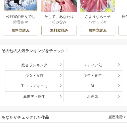
公爵家の長女でし
そして、あなたは
さようなら王子
拝
鈴音さや
柏みなみ
ハナミズキ
た
私を捨てる
様、どうか私のこ
様
とは忘れてくださ
無料立読み
無料立読み
無料立読み
い
その他の人気ランキングをチェック！
総合ランキング
メディア化
少女・女性
少年・青年
TL・レディコミ
BL
異世界・転生
お色気
履歴削除
あなたがチェックした作品