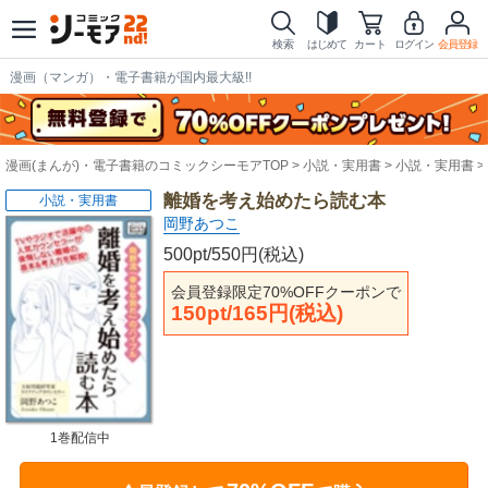
検索
はじめて
カート
ログイン
会員登録
漫画（マンガ）・電子書籍が国内最大級!!
漫画(まんが)・電子書籍のコミックシーモアTOP
小説・実用書
小説・実用書
離婚を考え始めたら読む本
小説・実用書
岡野あつこ
500pt/550円(税込)
会員登録限定70%OFFクーポンで
150pt/165円(税込)
1巻配信中