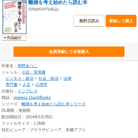
離婚を考え始めたら読む本
プロローグ ゴールは「離婚」ではなく「幸せになること」です
第１章 離婚を決める前に考えておくべきこと
500pt/550円(税込)
第２章 離婚後の生活をシミュレーションしてみる
無料立読み
登録して購入
第３章 修復・やり直しのための戦略
第４章 それでも離婚を決意したら
あとがき
作品紹介
※impress QuickBooksシリーズは出版社のインプレスが、「スマホで読む
会員登録して全巻購入
ための電子書籍」として企画しています。
作家名：
岡野あつこ
ジャンル：
小説・実用書
ビジネス・政治
>
社会・政治
>
法律
専門書
>
人文
>
心理学
出版社：
インプレス
雑誌：
impress QuickBooks
シリーズ：
離婚を考え始めたら読む本シリーズ
DL期限：無期限
配信開始日：2014年5月28日
ファイルサイズ：1.0MB
対応ビューア：ブラウザビューア、本棚アプリ