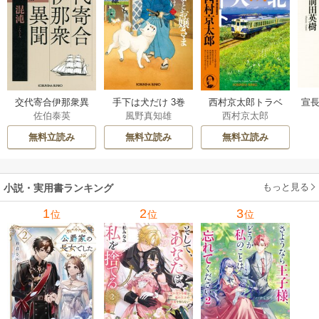
交代寄合伊那衆異
手下は犬だけ 3巻
西村京太郎トラベ
宣長
佐伯泰英
風野真知雄
西村京太郎
聞 15巻
ルミステリー・セ
レクション 2巻
無料立読み
無料立読み
無料立読み
もっと見る
小説・実用書ランキング
1
2
3
位
位
位