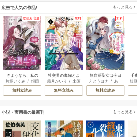
もっと見る
広告で人気の作品!
立読み増量
無料
無料
さようなら、私の
社交界の毒婦とよ
無自覚聖女は今日
千
片桐いくみ
/
頼爾
霜月かいり
/
来須
えとうヨナ
/
あー
枝
冷遇生活 ～パーテ
ばれる私～素敵な
も無意識に力を垂
国
みかん
もんど
/
あんべよ
AK
ィーで声をかけて
辺境伯令息に腕を
れ流す ～公爵家
皇
無料立読み
無料立読み
無料立読み
しろう
きたのがヤバい男
折られたので、責
の落ちこぼれ令
溺
だった件
任とってもらいま
嬢、嫁ぎ先で幸せ
す～
を掴み取る～
もっと見る
小説・実用書の最新刊