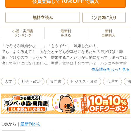
70%OFF
会員登録して
で購入
無料立読み
お気に入り
小説・実用書
最新刊
新刊
ランキング
を見る
自動購入
「そろそろ離婚かな……」「もうイヤ！ 離婚したい！」
でも、よく考えて！ あなたと子どもが幸せになるための選択肢は「離
婚」だけなのでしょうか？ 離婚することだけが目的になってしまっては
決して幸せにはなれません。準備と覚悟は十分ですか？ ハンコを押す前
にやるべきこと、考えることが実はたくさんあるのです。
作品情報をもっと見る
離婚で発生するさまざまな問題、財産分与や慰謝料など離婚にまつわるお
金のこと、子どもの親権や戸籍のこと、弁護士さんの頼み方、離婚後の生
人文
社会・政治
専門書
ビジネス・政治
心理学
活シミュレーション、夫婦関係の修復・やり直しのためのとっておきの方
法などなど、約20年にわたって２万５０００組以上の離婚相談・男女問題
解決にあたってきた著者が、豊富な知識と経験を交えて解説！
「離婚」の二文字が頭に浮かんだとき、早まる前に読んでおきたい離婚の
基本。
【目次】
1巻から
｜
最新刊から
はじめに