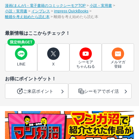
漫画(まんが)・電子書籍のコミックシーモアTOP
小説・実用書
小説・実用書
インプレス
impress QuickBooks
離婚を考え始めたら読む本
離婚を考え始めたら読む本
最新情報はここからチェック！
限定特典GET
シーモア
メルマガ
LINE
X
ちゃんねる
登録
お得にポイントゲット！
ご来店ポイント
シーモアでポイ活