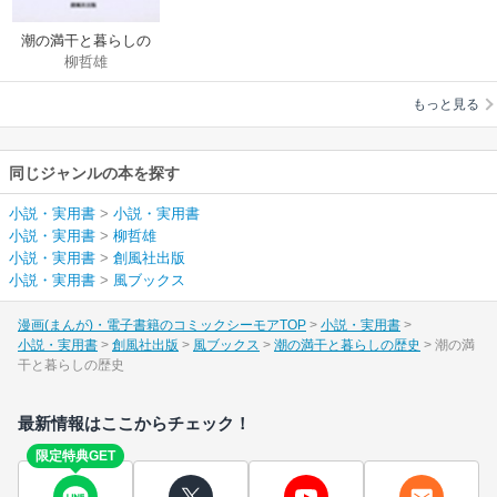
潮の満干と暮らしの
柳哲雄
歴史
もっと見る
同じジャンルの本を探す
小説・実用書
>
小説・実用書
小説・実用書
>
柳哲雄
小説・実用書
>
創風社出版
小説・実用書
>
風ブックス
漫画(まんが)・電子書籍のコミックシーモアTOP
小説・実用書
小説・実用書
創風社出版
風ブックス
潮の満干と暮らしの歴史
潮の満
干と暮らしの歴史
最新情報はここからチェック！
限定特典GET