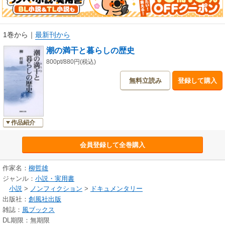
1巻から
｜
最新刊から
潮の満干と暮らしの歴史
800pt/880円(税込)
無料立読み
登録して購入
作品紹介
会員登録して全巻購入
作家名：
柳哲雄
ジャンル：
小説・実用書
小説
>
ノンフィクション
>
ドキュメンタリー
出版社：
創風社出版
雑誌：
風ブックス
DL期限：無期限