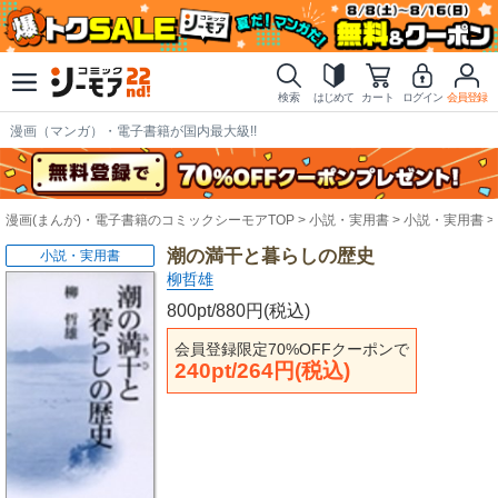
検索
はじめて
カート
ログイン
会員登録
漫画（マンガ）・電子書籍が国内最大級!!
漫画(まんが)・電子書籍のコミックシーモアTOP
小説・実用書
小説・実用書
潮の満干と暮らしの歴史
小説・実用書
柳哲雄
800pt/880円(税込)
会員登録限定70%OFFクーポンで
240pt/264円(税込)