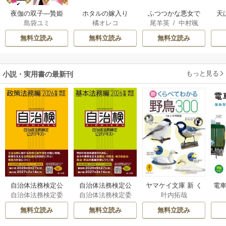
夜伽の双子―贄姫
ホタルの嫁入り
ふつつかな悪女で
天
島袋ユミ
橘オレコ
尾羊英
/
中村颯
は二人の王子に愛
はございますが ～
希
/
ゆき哉
される―
雛宮蝶鼠とりかえ
無料立読み
無料立読み
無料立読み
伝～
もっと見る
小説・実用書の最新刊
自治体法務検定公
自治体法務検定公
ヤマケイ文庫 新 く
電車
自治体法務検定委
自治体法務検定委
叶内拓哉
式テキスト 政策
式テキスト 基本
らべてわかる野鳥3
型
員会
員会
法務編 ２０２６
法務編 ２０２６
00 1巻
無料立読み
無料立読み
無料立読み
年度検定対応 1巻
年度検定対応 1巻