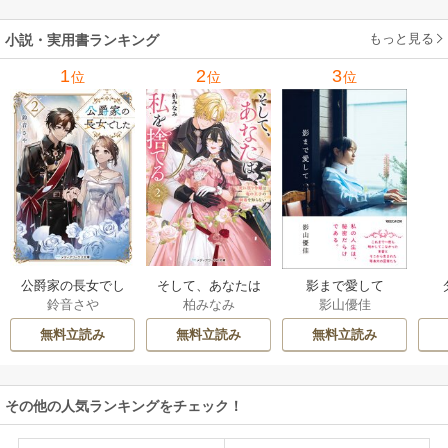
もっと見る
小説・実用書ランキング
1
2
3
位
位
位
公爵家の長女でし
そして、あなたは
影まで愛して
鈴音さや
柏みなみ
影山優佳
た
私を捨てる
無料立読み
無料立読み
無料立読み
その他の人気ランキングをチェック！