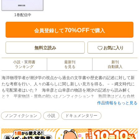
1巻配信中
70%OFF
会員登録して
で購入
無料立読み
お気に入り
小説・実用書
最新刊
新刊
ランキング
を見る
自動購入
海洋物理学者が潮汐学の視点から過去の文学書や歴史書の記述に対して新
たな考察を行い、人々の暮らしに関し新しい見方を得る。－－縄文時代に
も宅配業者はいた？ 海幸彦と山幸彦の物語を潮汐の記述から読み解く
と？ 平家物語・屋島の戦いはノンフィクション？ 熟田津はどんな自然
条件のもとに詠まれたか？ 村上水軍が持っていた潮汐・潮流の知識と
作品情報をもっと見る
は？ 等々、自然科学の知識を用いて人文世界を読む、知的楽しみが開陳
される。
ノンフィクション
小説
ドキュメンタリー
※この商品は紙の書籍のページを画像にした電子書籍です。文字だけを拡
大することはできませんので、予めご了承ください。試し読みファイルに
より、ご購入前にお手持ちの端末での表示をご確認ください。