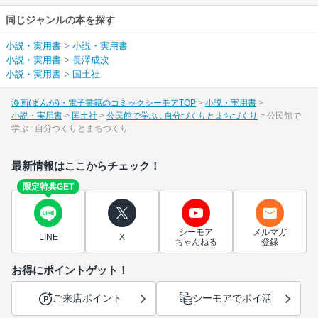
同じジャンルの本を探す
小説・実用書
>
小説・実用書
小説・実用書
>
長澤成次
小説・実用書
>
国土社
漫画(まんが)・電子書籍のコミックシーモアTOP
小説・実用書
小説・実用書
国土社
公民館で学ぶ : 自分づくりとまちづくり
公民館で
学ぶ : 自分づくりとまちづくり
最新情報はここからチェック！
限定特典GET
シーモア
メルマガ
LINE
X
ちゃんねる
登録
お得にポイントゲット！
ご来店ポイント
シーモアでポイ活