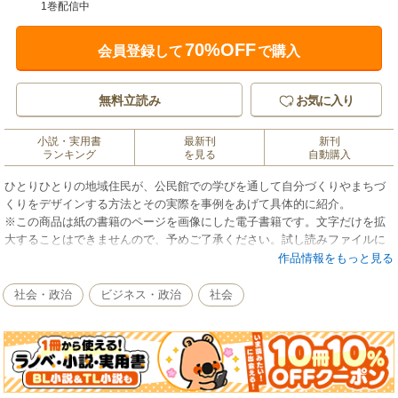
1巻配信中
70%OFF
会員登録して
で購入
無料立読み
お気に入り
小説・実用書
最新刊
新刊
ランキング
を見る
自動購入
ひとりひとりの地域住民が、公民館での学びを通して自分づくりやまちづ
くりをデザインする方法とその実際を事例をあげて具体的に紹介。
※この商品は紙の書籍のページを画像にした電子書籍です。文字だけを拡
大することはできませんので、予めご了承ください。試し読みファイルに
より、ご購入前にお手持ちの端末での表示をご確認ください。
作品情報をもっと見る
社会・政治
ビジネス・政治
社会