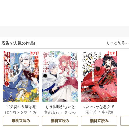
もっと見る
広告で人気の作品!
無料
無料
ブチ切れ令嬢は報
もう興味がないと
ふつつかな悪女で
はぐれメタボ
/
お
和泉杏花
/
さびの
尾羊英
/
中村颯
復を誓いました。
離婚された令嬢の
はございますが ～
おのいも
/
昌未
ぶち
希
/
ゆき哉
意外と楽しい新生
雛宮蝶鼠とりかえ
無料立読み
無料立読み
無料立読み
活
伝～