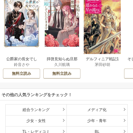
公爵家の長女でし
拝啓見知らぬ旦那
そ
デルフィニア戦記1
鈴音さや
久川航璃
茅田砂胡
た
様、離婚していた
だきます
無料立読み
無料立読み
その他の人気ランキングをチェック！
総合ランキング
メディア化
少女・女性
少年・青年
TL・レディコミ
BL