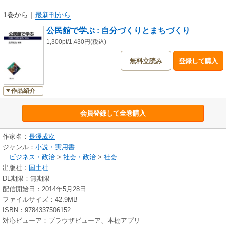
1巻から
｜
最新刊から
公民館で学ぶ : 自分づくりとまちづくり
1,300pt/1,430円(税込)
無料立読み
登録して購入
作品紹介
会員登録して全巻購入
作家名：
長澤成次
ジャンル：
小説・実用書
ビジネス・政治
>
社会・政治
>
社会
出版社：
国土社
DL期限：無期限
配信開始日：2014年5月28日
ファイルサイズ：42.9MB
ISBN：9784337506152
対応ビューア：ブラウザビューア、本棚アプリ