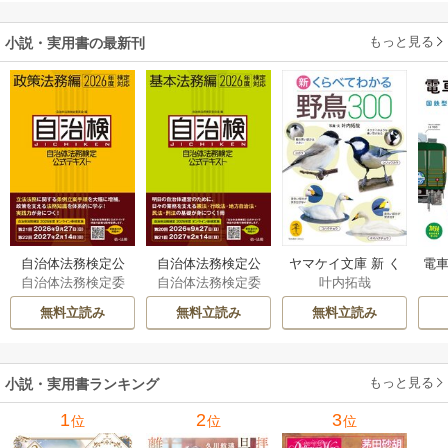
もっと見る
小説・実用書の最新刊
自治体法務検定公
自治体法務検定公
ヤマケイ文庫 新 く
電車
自治体法務検定委
自治体法務検定委
叶内拓哉
式テキスト 政策
式テキスト 基本
らべてわかる野鳥3
型
員会
員会
法務編 ２０２６
法務編 ２０２６
00 1巻
無料立読み
無料立読み
無料立読み
年度検定対応 1巻
年度検定対応 1巻
もっと見る
小説・実用書ランキング
1
2
3
位
位
位