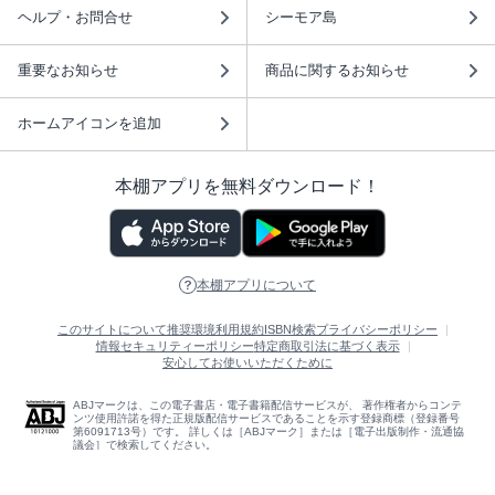
ヘルプ・お問合せ
シーモア島
重要なお知らせ
商品に関するお知らせ
ホームアイコンを追加
本棚アプリを無料ダウンロード！
本棚アプリについて
このサイトについて
推奨環境
利用規約
ISBN検索
プライバシーポリシー
情報セキュリティーポリシー
特定商取引法に基づく表示
安心してお使いいただくために
ABJマークは、この電子書店・電子書籍配信サービスが、 著作権者からコンテ
ンツ使用許諾を得た正規版配信サービスであることを示す登録商標（登録番号
第6091713号）です。 詳しくは［ABJマーク］または［電子出版制作・流通協
議会］で検索してください。
(C)NTTソルマーレ